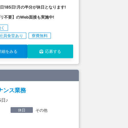
日185日!月の半分が休日となります!
リ不要】のWeb面接も実施中!
働く
社員食堂あり
寮費無料
詳細をみる
応募する
ナンス業務
日♪
休日
その他