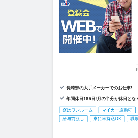
長崎県の大手メーカーでのお仕事!
年間休日185日!月の半分が休日とな
寮はワンルーム
マイカー通勤可
給与前渡し
寮に車持込OK
職