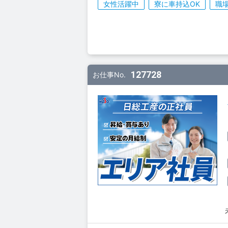
女性活躍中
寮に車持込OK
職
127728
お仕事No.