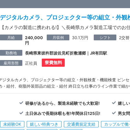
デジタルカメラ、プロジェクター等の組立・外観
【カメラの製造に携われる!】＼長崎県カメラ製造工場でのお仕事
月給
月収例
シフト
240,000
30.1万円
2交替
円
勤務地
長崎県東彼杵郡波佐見町折敷瀬郷｜JR有田駅
寮費無料
雇用形態
正社員
デジタルカメラ、プロジェクター等の組立・外観検査・機能検査 ピン
め・組付、樹脂外装部品の組立・組付 終日立ち仕事のライン作業で細
研修があるから、製造未経験でも大歓迎!
嬉しい
土日休みで長期休暇も有!年間休日125日!
男女問
未経験OK
嬉しい特典つき
交通費規定支給
カップルで働