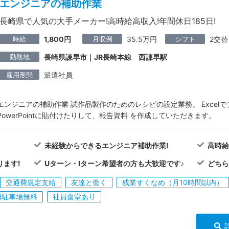
エンジニアの補助作業
長崎県で人気の大手メーカー!高時給高収入!年間休日185日!
時給
月収例
シフト
1,800円
35.5万円
2交替
勤務地
長崎県諫早市｜JR長崎本線 西諌早駅
雇用形態
派遣社員
エンジニアの補助作業 試作品製作のためのレシピの設定業務。 Excel
PowerPointに貼付けたりして、報告資料 を作成していただきます。
未経験からできるエンジニア補助作業!
高時給
ります!
Uターン・Iターン希望者の方も大歓迎です♪
どちら
交通費規定支給
友達と働く
残業すくなめ（月10時間以内）
場駐車場無料
社員食堂あり