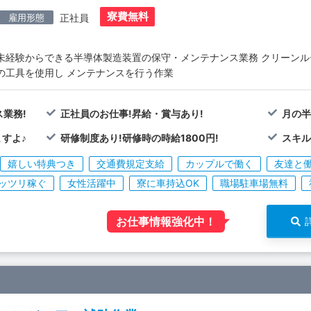
寮費無料
雇用形態
正社員
未経験からできる半導体製造装置の保守・メンテナンス業務 クリーン
の工具を使用し メンテナンスを行う作業
業務!
正社員のお仕事!昇給・賞与あり!
月の半
すよ♪
研修制度あり!研修時の時給1800円!
スキル
嬉しい特典つき
交通費規定支給
カップルで働く
友達と
ッツリ稼ぐ
女性活躍中
寮に車持込OK
職場駐車場無料
お仕事情報強化中！