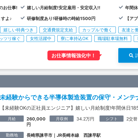
のお仕事!
嬉しい月給制度!安定雇用・安定収入!!
年間休
すよ♪
研修制度あり!研修時の時給1500円
【アプ
嬉しい特典つき
交通費規定支給
カップルで働く
友達と
ッツリ稼ぐ
女性活躍中
寮に車持込OK
職場駐車場無料
お仕事情報強化中！
未経験からできる半導体製造装置の保守・メンテ
【未経験OKの正社員エンジニア】嬉しい月給制度!年間休日185
月給
月収例
シフト
260,000
34.2万円
2交替
円
勤務地
長崎県諫早市｜JR長崎本線 西諫早駅