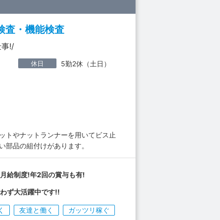
検査・機能検査
!/
休日
5勤2休（土日）
セットやナットランナーを用いてビス止
かい部品の組付けがあります。
月給制度!年2回の賞与も有!
わず大活躍中です!!
く
友達と働く
ガッツリ稼ぐ