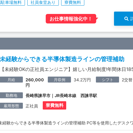
場駐車場無料
社員食堂あり
寮費無料
お仕事情報強化中！
未経験からできる半導体製造ラインの管理補助
【未経験OKの正社員エンジニア】嬉しい月給制度!年間休日185
月給
月収例
シフト
260,000
34.2万円
2交替
円
勤務地
長崎県諫早市｜JR長崎本線 西諫早駅
寮費無料
雇用形態
正社員
未経験からできる半導体製造ラインの管理補助 PC等を使用したデスク