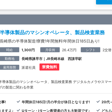
半導体製品のマシンオペレータ、製品検査業務
長崎県の半導体製造!寮費1年間無料!年間休日185日あり!
時給
月収例
シフト
1,300円
26.4万円
2交替
勤務地
長崎県諫早市｜JR長崎本線 西諌早駅
寮費無料
雇用形態
派遣社員
半導体製品のマシンオペレータ、製品検査業務 デジタルカメラやスマー
プの製造に関わる作業
事!
年間休日185日!月の半分が休日となります!
20代
ますよ♪
Uターン・Iターン希望者の方も大歓迎です♪
どちら