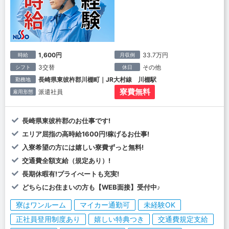
1,600円
33.7万円
時給
月収例
3交替
その他
シフト
休日
長崎県東彼杵郡川棚町｜JR大村線 川棚駅
勤務地
寮費無料
派遣社員
雇用形態
長崎県東彼杵郡のお仕事です!
エリア屈指の高時給1600円!稼げるお仕事!
入寮希望の方には嬉しい寮費ずっと無料!
交通費全額支給（規定あり）!
長期休暇有!プライべートも充実!
どちらにお住まいの方も【WEB面接】受付中♪
寮はワンルーム
マイカー通勤可
未経験OK
正社員登用制度あり
嬉しい特典つき
交通費規定支給