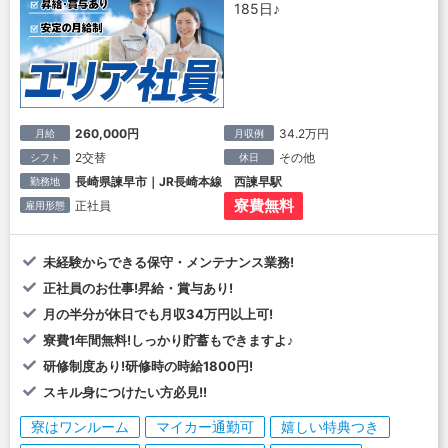
185日♪
260,000円
34.2万円
月給
月収例
2交替
その他
シフト
休日
長崎県諫早市｜JR長崎本線 西諫早駅
勤務地
寮費無料
正社員
雇用形態
未経験からできる保守・メンテナンス業務!
正社員のお仕事!昇給・賞与あり!
月の半分が休日でも月収34万円以上可!
寮費1年間無料!しっかり貯蓄もできますよ♪
研修制度あり!研修時の時給1800円!
スキル身につけたい方必見!!
寮はワンルーム
マイカー通勤可
嬉しい特典つき