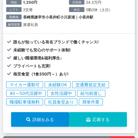
1,250円
24.3万円
時給
月収例
2交替
5勤2休（土日）
シフト
休日
長崎県諫早市小長井町小川原浦｜小長井駅
勤務地
派遣社員
雇用形態
誰もが知っている有名ブランドで働くチャンス!
未経験でも安心のサポート体制!
嬉しい職場環境&福利厚生♪
プライベートも充実!
格安食堂（1食350円～）あり!
マイカー通勤可
未経験OK
交通費規定支給
40～50代活躍中
女性活躍中
給与前渡し
職場駐車場無料
社員食堂あり
簡単作業
詳細をみる
応募する