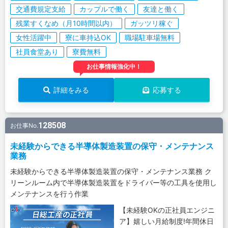
交通費規定支給
カップルで働く
友達と働く
残業すくなめ（月10時間以内）
ガッツリ稼ぐ
女性活躍中
寮に車持込OK
職場駐車場無料
社員食堂あり
寮費無料
お仕事情報強化中！
詳細をみる
応募する
128508
お仕事No.
未経験からできる半導体製造装置の保守・メンテナンス
業務
未経験からできる半導体製造装置の保守・メンテナンス業務 ク
リーンルーム内で半導体製造装置をドライバー等の工具を使用し
メンテナンスを行う作業
【未経験OKの正社員エンジニ
ア】嬉しい月給制度!年間休日