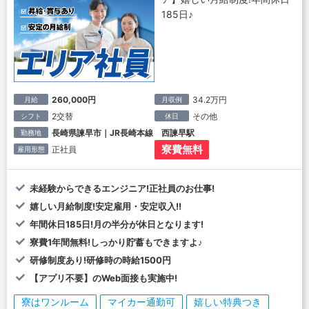
185日♪
260,000円
34.2万円
月給
月収例
2交替
その他
シフト
休日
長崎県諫早市｜JR長崎本線 西諫早駅
勤務地
寮費無料
正社員
雇用形態
未経験からできるエンジニア!正社員のお仕事!
嬉しい月給制度!安定雇用・安定収入!!
年間休日185日!月の半分が休日となります!
寮費1年間無料!しっかり貯蓄もできますよ♪
研修制度あり!研修時の時給1500円
【アプリ不要】のWeb面接も実施中!
寮はワンルーム
マイカー通勤可
嬉しい特典つき