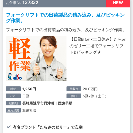
137332
NEW
お仕事No.
フォークリフトでの出荷製品の積み込み、及びピッキン
グ作業。
フォークリフトでの出荷製品の積み込み、及びピッキング作業。
【日勤のみ×土日休み】たらみ
のゼリー工場でフォークリフ
ト&ピッキング★
1,250円
20.0万円
時給
月収例
日勤
5勤2休（土日）
シフト
休日
長崎県諌早市貝津町｜西諫早駅
勤務地
派遣社員
雇用形態
有名ブランド「たらみのゼリー」で安定!