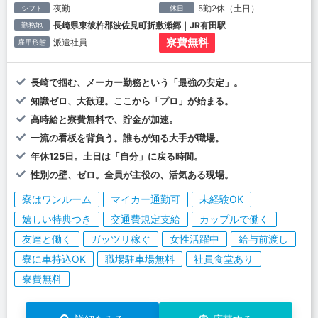
夜勤
5勤2休（土日）
シフト
休日
長崎県東彼杵郡波佐見町折敷瀬郷｜JR有田駅
勤務地
寮費無料
派遣社員
雇用形態
長崎で掴む、メーカー勤務という「最強の安定」。
知識ゼロ、大歓迎。ここから「プロ」が始まる。
高時給と寮費無料で、貯金が加速。
一流の看板を背負う。誰もが知る大手が職場。
年休125日。土日は「自分」に戻る時間。
性別の壁、ゼロ。全員が主役の、活気ある現場。
寮はワンルーム
マイカー通勤可
未経験OK
嬉しい特典つき
交通費規定支給
カップルで働く
友達と働く
ガッツリ稼ぐ
女性活躍中
給与前渡し
寮に車持込OK
職場駐車場無料
社員食堂あり
寮費無料