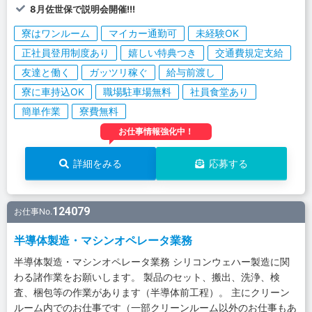
8月佐世保で説明会開催!!!
寮はワンルーム
マイカー通勤可
未経験OK
正社員登用制度あり
嬉しい特典つき
交通費規定支給
友達と働く
ガッツリ稼ぐ
給与前渡し
寮に車持込OK
職場駐車場無料
社員食堂あり
簡単作業
寮費無料
お仕事情報強化中！
詳細をみる
応募する
124079
お仕事No.
半導体製造・マシンオペレータ業務
半導体製造・マシンオペレータ業務 シリコンウェハー製造に関
わる諸作業をお願いします。 製品のセット、搬出、洗浄、検
査、梱包等の作業があります（半導体前工程）。 主にクリーン
ルーム内でのお仕事です（一部クリーンルーム以外のお仕事もあ