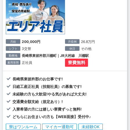
200,000円
26.8万円
月給
月収例
3交替
その他
シフト
休日
長崎県東彼杵郡川棚町｜JR大村線 川棚駅
勤務地
寮費無料
正社員
雇用形態
長崎県東彼杵郡のお仕事です!
日総工産正社員（技能社員）の募集です!
未経験の方も大歓迎!やる気があれば大丈夫!
交通費全額支給（規定あり）!
入寮希望の方には嬉しい寮費ずっと無料!
どちらにお住まいの方も【WEB面接】受付中♪
寮はワンルーム
マイカー通勤可
未経験OK