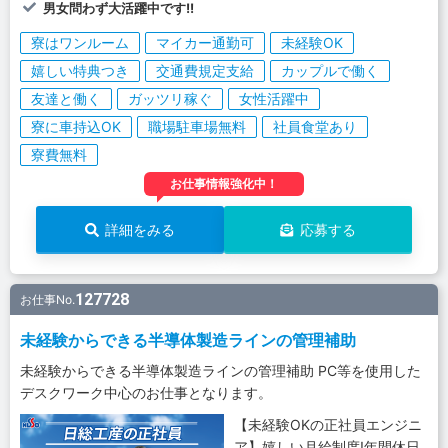
男女問わず大活躍中です!!
寮はワンルーム
マイカー通勤可
未経験OK
嬉しい特典つき
交通費規定支給
カップルで働く
友達と働く
ガッツリ稼ぐ
女性活躍中
寮に車持込OK
職場駐車場無料
社員食堂あり
寮費無料
お仕事情報強化中！
詳細をみる
応募する
127728
お仕事No.
未経験からできる半導体製造ラインの管理補助
未経験からできる半導体製造ラインの管理補助 PC等を使用した
デスクワーク中心のお仕事となります。
【未経験OKの正社員エンジニ
ア】嬉しい月給制度!年間休日