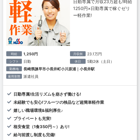
日勤専属で月収23万超も!時給
1250円×日勤専属で稼ぐゼリ
ー軽作業!
1,250円
23.1万円
時給
月収例
日勤
5勤2休（土日）
シフト
休日
長崎県諫早市小長井町小川原浦｜小長井駅
勤務地
派遣社員
雇用形態
日勤専属!生活リズムを崩さず働ける!
未経験でも安心!フルーツの検品など超簡単軽作業
嬉しい職場環境&福利厚生♪
プライベートも充実!
格安食堂（1食350円～）あり!
給与前渡し制度も完備!