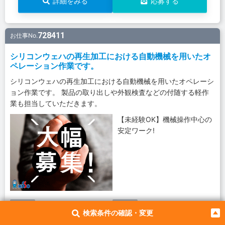
詳細をみる
応募する
728411
お仕事No.
シリコンウェハの再生加工における自動機械を用いたオ
ペレーション作業です。
シリコンウェハの再生加工における自動機械を用いたオペレーシ
ョン作業です。 製品の取り出しや外観検査などの付随する軽作
業も担当していただきます。
【未経験OK】機械操作中心の
安定ワーク!
1,100円
24.1万円
時給
月収例
検索条件の確認・変更
2交替
その他
シフト
休日