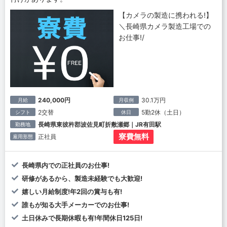
【カメラの製造に携われる!】
＼長崎県カメラ製造工場での
お仕事!/
240,000円
30.1万円
月給
月収例
2交替
5勤2休（土日）
シフト
休日
長崎県東彼杵郡波佐見町折敷瀬郷｜JR有田駅
勤務地
寮費無料
正社員
雇用形態
長崎県内での正社員のお仕事!
研修があるから、製造未経験でも大歓迎!
嬉しい月給制度!年2回の賞与も有!
誰もが知る大手メーカーでのお仕事!
土日休みで長期休暇も有!年間休日125日!