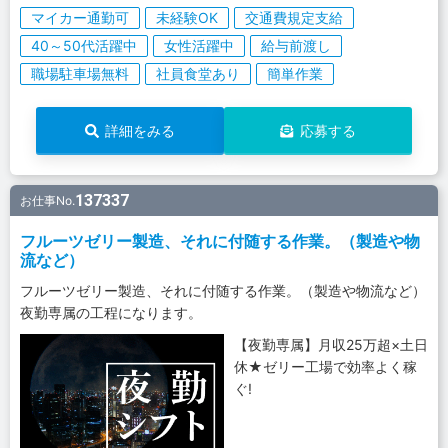
マイカー通勤可
未経験OK
交通費規定支給
40～50代活躍中
女性活躍中
給与前渡し
職場駐車場無料
社員食堂あり
簡単作業
詳細をみる
応募する
137337
お仕事No.
フルーツゼリー製造、それに付随する作業。（製造や物
流など）
フルーツゼリー製造、それに付随する作業。（製造や物流など）
夜勤専属の工程になります。
【夜勤専属】月収25万超×土日
休★ゼリー工場で効率よく稼
ぐ!