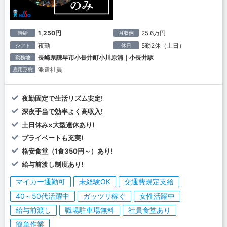
1,250円
25.6万円
時給
月収例
夜勤
5勤2休（土日）
シフト
休日
長崎県諫早市小長井町小川原浦｜小長井駅
勤務地
派遣社員
雇用形態
夜勤固定で生活リズム安定!
深夜手当で効率よく高収入!
土日休み×大型連休あり!
プライベートも充実!
格安食堂（1食350円～）あり!
給与前渡し制度あり!
マイカー通勤可
未経験OK
交通費規定支給
40～50代活躍中
ガッツリ稼ぐ
女性活躍中
給与前渡し
職場駐車場無料
社員食堂あり
簡単作業