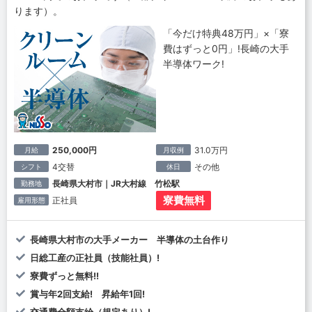
ります）。
「今だけ特典48万円」×「寮
費はずっと0円」!長崎の大手
半導体ワーク!
250,000円
31.0万円
月給
月収例
4交替
その他
シフト
休日
長崎県大村市｜JR大村線 竹松駅
勤務地
寮費無料
正社員
雇用形態
長崎県大村市の大手メーカー 半導体の土台作り
日総工産の正社員（技能社員）!
寮費ずっと無料!!
賞与年2回支給! 昇給年1回!
交通費全額支給（規定あり）!