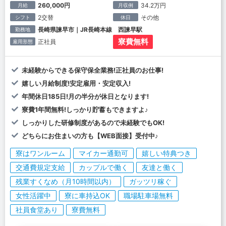
260,000円
34.2万円
月給
月収例
2交替
その他
シフト
休日
長崎県諫早市｜JR長崎本線 西諫早駅
勤務地
寮費無料
正社員
雇用形態
未経験からできる保守保全業務!正社員のお仕事!
嬉しい月給制度!安定雇用・安定収入!
年間休日185日!月の半分が休日となります!
寮費1年間無料!しっかり貯蓄もできますよ♪
しっかりした研修制度があるので未経験でもOK!
どちらにお住まいの方も【WEB面接】受付中♪
寮はワンルーム
マイカー通勤可
嬉しい特典つき
交通費規定支給
カップルで働く
友達と働く
残業すくなめ（月10時間以内）
ガッツリ稼ぐ
女性活躍中
寮に車持込OK
職場駐車場無料
社員食堂あり
寮費無料