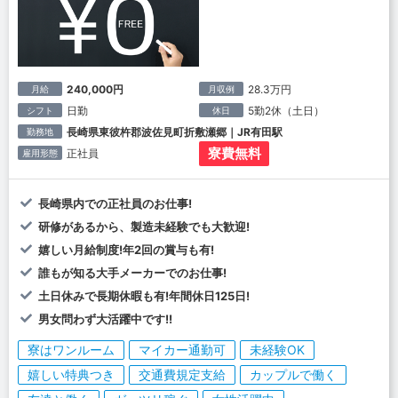
240,000円
28.3万円
月給
月収例
日勤
5勤2休（土日）
シフト
休日
長崎県東彼杵郡波佐見町折敷瀬郷｜JR有田駅
勤務地
寮費無料
正社員
雇用形態
長崎県内での正社員のお仕事!
研修があるから、製造未経験でも大歓迎!
嬉しい月給制度!年2回の賞与も有!
誰もが知る大手メーカーでのお仕事!
土日休みで長期休暇も有!年間休日125日!
男女問わず大活躍中です!!
寮はワンルーム
マイカー通勤可
未経験OK
嬉しい特典つき
交通費規定支給
カップルで働く