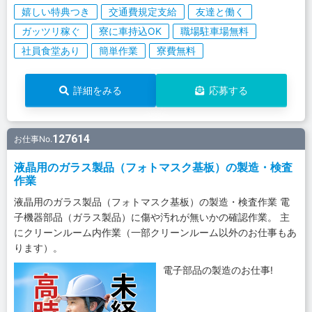
嬉しい特典つき
交通費規定支給
友達と働く
ガッツリ稼ぐ
寮に車持込OK
職場駐車場無料
社員食堂あり
簡単作業
寮費無料
詳細をみる
応募する
127614
お仕事No.
液晶用のガラス製品（フォトマスク基板）の製造・検査
作業
液晶用のガラス製品（フォトマスク基板）の製造・検査作業 電
子機器部品（ガラス製品）に傷や汚れが無いかの確認作業。 主
にクリーンルーム内作業（一部クリーンルーム以外のお仕事もあ
ります）。
電子部品の製造のお仕事!