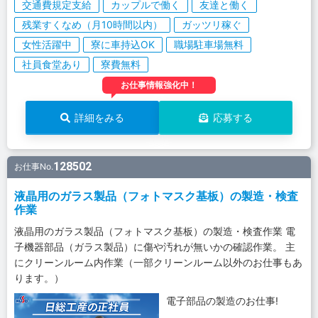
交通費規定支給
カップルで働く
友達と働く
残業すくなめ（月10時間以内）
ガッツリ稼ぐ
女性活躍中
寮に車持込OK
職場駐車場無料
社員食堂あり
寮費無料
お仕事情報強化中！
詳細をみる
応募する
128502
お仕事No.
液晶用のガラス製品（フォトマスク基板）の製造・検査
作業
液晶用のガラス製品（フォトマスク基板）の製造・検査作業 電
子機器部品（ガラス製品）に傷や汚れが無いかの確認作業。 主
にクリーンルーム内作業（一部クリーンルーム以外のお仕事もあ
ります。）
電子部品の製造のお仕事!