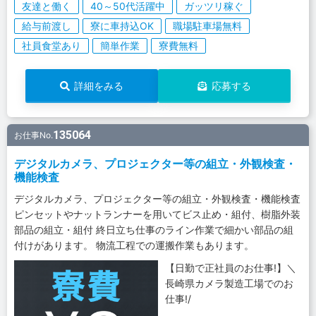
友達と働く
40～50代活躍中
ガッツリ稼ぐ
給与前渡し
寮に車持込OK
職場駐車場無料
社員食堂あり
簡単作業
寮費無料
詳細をみる
応募する
135064
お仕事No.
デジタルカメラ、プロジェクター等の組立・外観検査・
機能検査
デジタルカメラ、プロジェクター等の組立・外観検査・機能検査
ピンセットやナットランナーを用いてビス止め・組付、樹脂外装
部品の組立・組付 終日立ち仕事のライン作業で細かい部品の組
付けがあります。 物流工程での運搬作業もあります。
【日勤で正社員のお仕事!】＼
長崎県カメラ製造工場でのお
仕事!/