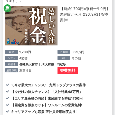
ります）。
【時給1,700円×寮費一生0円】
未経験から月収36万稼げる神
案件!
1,700円
36.9万円
時給
月収例
4交替
その他
シフト
休日
長崎県大村市｜JR大村線 竹松駅
勤務地
寮費無料
派遣社員
雇用形態
＼今が最大のチャンス/ 九州トップクラスの案件
【今だけの特大チャンス】「入社特典48万円」
【エリア最高峰の時給】未経験でも時給1700円
【固定費を徹底カット】ワンルームの寮費無料!
キャリアアップも応援!正社員登用制度あり!