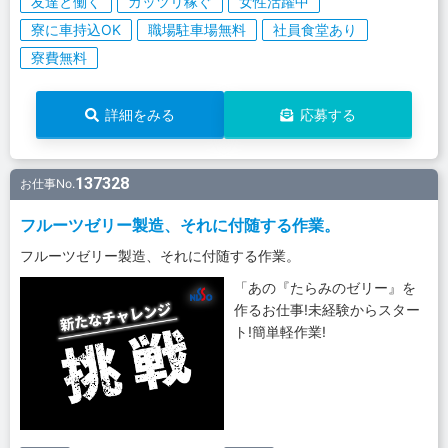
友達と働く
ガッツリ稼ぐ
女性活躍中
寮に車持込OK
職場駐車場無料
社員食堂あり
寮費無料
詳細をみる
応募する
137328
お仕事No.
フルーツゼリー製造、それに付随する作業。
フルーツゼリー製造、それに付随する作業。
「あの『たらみのゼリー』を
作るお仕事!未経験からスター
ト!簡単軽作業!