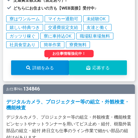
どちらにお住まいの方も【WEB面接】受付中♪
寮はワンルーム
マイカー通勤可
未経験OK
嬉しい特典つき
交通費規定支給
友達と働く
ガッツリ稼ぐ
寮に車持込OK
職場駐車場無料
社員食堂あり
簡単作業
寮費無料
お仕事情報強化中！
詳細をみる
応募する
134846
お仕事No.
デジタルカメラ、プロジェクター等の組立・外観検査・
機能検査
デジタルカメラ、プロジェクター等の組立・外観検査・機能検査
ピンセットやナットランナーを用いてビス止め・組付、樹脂外装
部品の組立・組付 終日立ち仕事のライン作業で細かい部品の組
付けがあります。