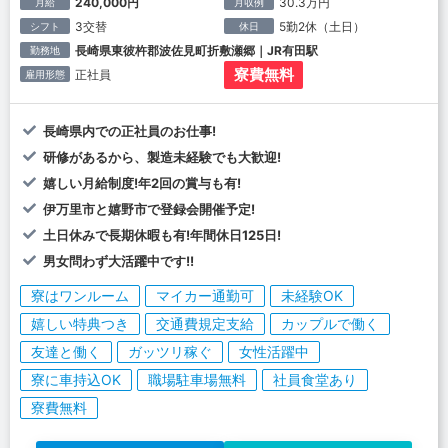
240,000円
30.3万円
月給
月収例
3交替
5勤2休（土日）
シフト
休日
長崎県東彼杵郡波佐見町折敷瀬郷｜JR有田駅
勤務地
寮費無料
正社員
雇用形態
長崎県内での正社員のお仕事!
研修があるから、製造未経験でも大歓迎!
嬉しい月給制度!年2回の賞与も有!
伊万里市と嬉野市で登録会開催予定!
土日休みで長期休暇も有!年間休日125日!
男女問わず大活躍中です!!
寮はワンルーム
マイカー通勤可
未経験OK
嬉しい特典つき
交通費規定支給
カップルで働く
友達と働く
ガッツリ稼ぐ
女性活躍中
寮に車持込OK
職場駐車場無料
社員食堂あり
寮費無料