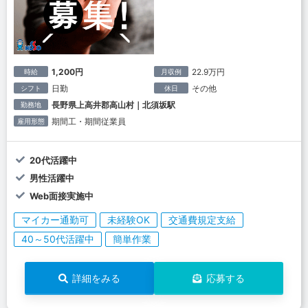
1,200円
22.9万円
時給
月収例
日勤
その他
シフト
休日
長野県上高井郡高山村｜北須坂駅
勤務地
期間工・期間従業員
雇用形態
20代活躍中
男性活躍中
Web面接実施中
マイカー通勤可
未経験OK
交通費規定支給
40～50代活躍中
簡単作業
詳細をみる
応募する