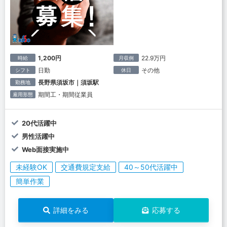
1,200円
22.9万円
時給
月収例
日勤
その他
シフト
休日
長野県須坂市｜須坂駅
勤務地
期間工・期間従業員
雇用形態
20代活躍中
男性活躍中
Web面接実施中
未経験OK
交通費規定支給
40～50代活躍中
簡単作業
詳細をみる
応募する