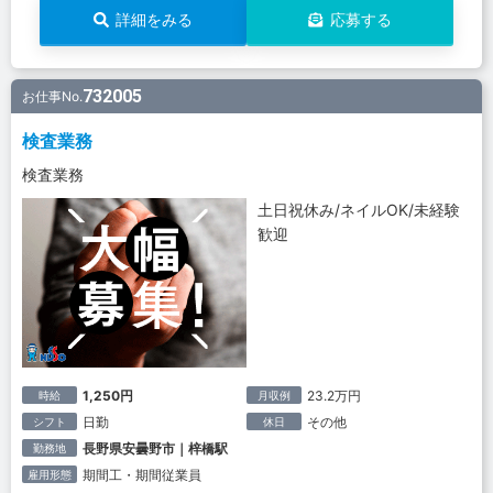
詳細をみる
応募する
732005
お仕事No.
検査業務
検査業務
土日祝休み/ネイルOK/未経験
歓迎
1,250円
23.2万円
時給
月収例
日勤
その他
シフト
休日
長野県安曇野市｜梓橋駅
勤務地
期間工・期間従業員
雇用形態