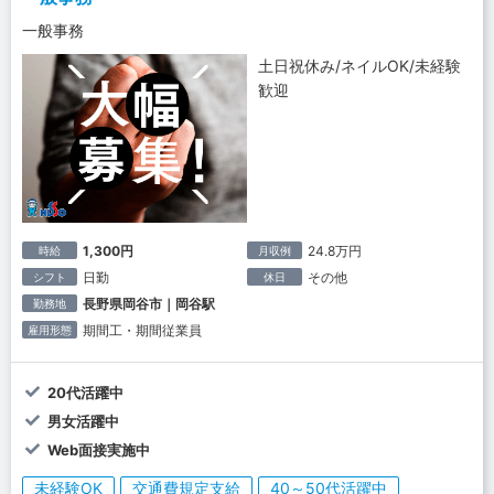
一般事務
土日祝休み/ネイルOK/未経験
歓迎
1,300円
24.8万円
時給
月収例
日勤
その他
シフト
休日
長野県岡谷市｜岡谷駅
勤務地
期間工・期間従業員
雇用形態
20代活躍中
男女活躍中
Web面接実施中
未経験OK
交通費規定支給
40～50代活躍中