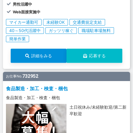
男性活躍中
Web面接実施中
マイカー通勤可
未経験OK
交通費規定支給
40～50代活躍中
ガッツリ稼ぐ
職場駐車場無料
簡単作業
詳細をみる
応募する
732952
お仕事No.
食品製造・加工・検査・梱包
食品製造・加工・検査・梱包
土日祝休み/未経験歓迎/第二新
卒歓迎