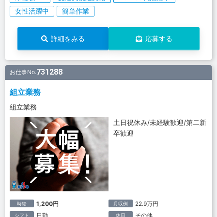
女性活躍中
簡単作業
詳細をみる
応募する
731288
お仕事No.
組立業務
組立業務
土日祝休み/未経験歓迎/第二新
卒歓迎
1,200円
22.9万円
時給
月収例
日勤
その他
シフト
休日