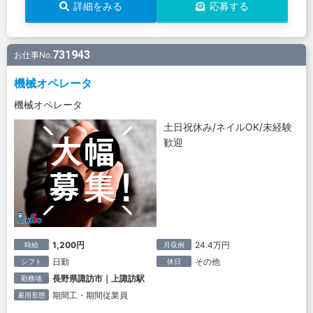
詳細をみる
応募する
731943
お仕事No.
機械オペレータ
機械オペレータ
土日祝休み/ネイルOK/未経験
歓迎
1,200円
24.4万円
時給
月収例
日勤
その他
シフト
休日
長野県諏訪市｜上諏訪駅
勤務地
期間工・期間従業員
雇用形態