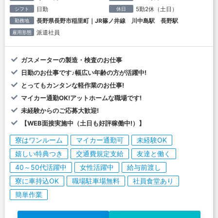
日勤
5勤2休（土日）
シフト
休日
長野県長野市稲里町｜JR篠ノ井線 川中島駅 長野駅
勤務地
派遣社員
雇用形態
ガスメーターの製造・検査のお仕事
日勤のお仕事です♪幅広い年齢の方が活躍中!
とってもカンタンな軽作業のお仕事!
マイカー通勤OK!アットホームな職場です!
未経験からのご応募大歓迎!
【WEB面接実施中（土日も好評稼働中!）】
寮はワンルーム
マイカー通勤可
未経験OK
嬉しい特典つき
交通費規定支給
友達と働く
40～50代活躍中
女性活躍中
給与前渡し
寮に車持込OK
職場駐車場無料
社員食堂あり
簡単作業