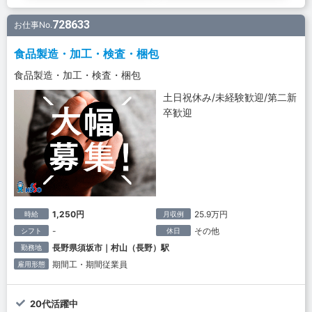
728633
お仕事No.
食品製造・加工・検査・梱包
食品製造・加工・検査・梱包
土日祝休み/未経験歓迎/第二新
卒歓迎
1,250円
25.9万円
時給
月収例
-
その他
シフト
休日
長野県須坂市｜村山（長野）駅
勤務地
期間工・期間従業員
雇用形態
20代活躍中