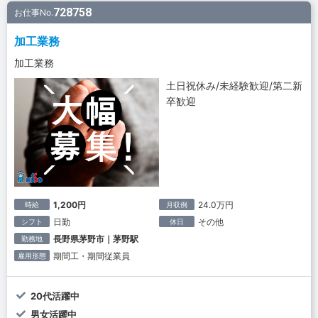
728758
お仕事No.
加工業務
加工業務
土日祝休み/未経験歓迎/第二新
卒歓迎
1,200円
24.0万円
時給
月収例
日勤
その他
シフト
休日
長野県茅野市｜茅野駅
勤務地
期間工・期間従業員
雇用形態
20代活躍中
男女活躍中