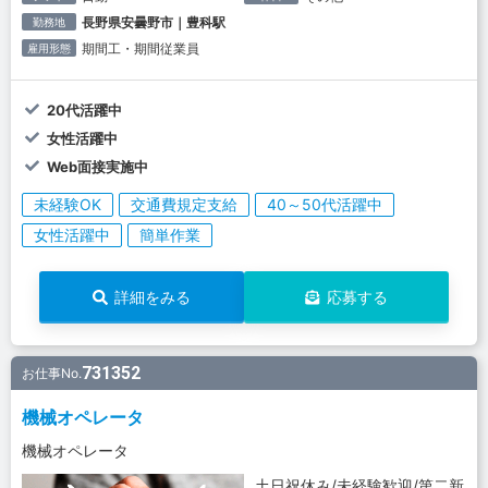
長野県安曇野市｜豊科駅
勤務地
期間工・期間従業員
雇用形態
20代活躍中
女性活躍中
Web面接実施中
未経験OK
交通費規定支給
40～50代活躍中
女性活躍中
簡単作業
詳細をみる
応募する
731352
お仕事No.
機械オペレータ
機械オペレータ
土日祝休み/未経験歓迎/第二新