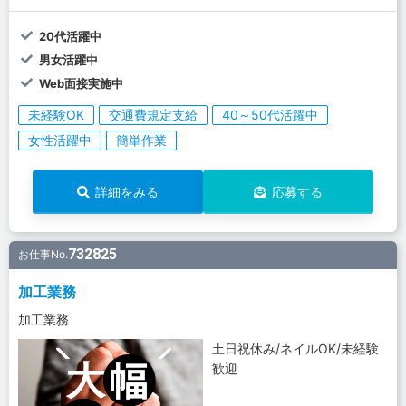
20代活躍中
男女活躍中
Web面接実施中
未経験OK
交通費規定支給
40～50代活躍中
女性活躍中
簡単作業
詳細をみる
応募する
732825
お仕事No.
加工業務
加工業務
土日祝休み/ネイルOK/未経験
歓迎