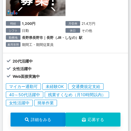
1,200円
21.4万円
時給
月収例
日勤
その他
シフト
休日
長野県長野市｜長野（JR・しなの）駅
勤務地
期間工・期間従業員
雇用形態
20代活躍中
女性活躍中
Web面接実施中
マイカー通勤可
未経験OK
交通費規定支給
40～50代活躍中
残業すくなめ（月10時間以内）
女性活躍中
簡単作業
詳細をみる
応募する