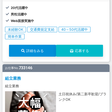
20代活躍中
男性活躍中
Web面接実施中
未経験OK
交通費規定支給
40～50代活躍中
簡単作業
詳細をみる
応募する
733146
お仕事No.
組立業務
組立業務
土日祝休み/第二新卒歓迎/ブラ
ンクOK