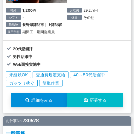
1,200円
29.2万円
時給
月収例
-
その他
シフト
休日
長野県諏訪市｜上諏訪駅
勤務地
期間工・期間従業員
雇用形態
20代活躍中
男性活躍中
Web面接実施中
未経験OK
交通費規定支給
40～50代活躍中
ガッツリ稼ぐ
簡単作業
詳細をみる
応募する
730628
お仕事No.
一般事務