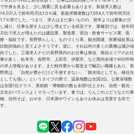
で中身を見ると、少し慎重に見る必要もあります。新規求人数は
14,021人で前年同月比1.0％減、新規求職者数は7,054人で前年同月比
1.7％増でした。つまり、求人はまだ多いものの、前年よりは募集が少
し減り、仕事を探す人は少し増えている状況です。業種別では、前年同
月比で求人が増えたのは建設業、製造業、宿泊・飲食サービス業、医
療・福祉です。長野県らしく、ものづくり系、観光関連、医療福祉系は
比較的強めと見てよさそうです。逆に、それ以外の多くの業種は減少傾
向でした。工場求人ナビの長野県内のお仕事は東信、南信エリアのお仕
事が多く、松本市、長野市、上田市、伊那市、など県内全域で400件弱
の求人情報があります。また軽作業から製造まで幅広い職種もあり。長
野県は、「自然が豊かだけど不便すぎない」「観光地としても、移住先
としても強い」というタイプの県で、温泉地数は全国2位、公衆浴場数
は全国1位クラス、美術館・博物館の数も全国1位とされ、自然・観光・
文化がバランスよくそろっています。食では、りんごやぶどうなどの果
物、信州そば、おやき、日本酒やワインもありお休みは充実する街で
す。