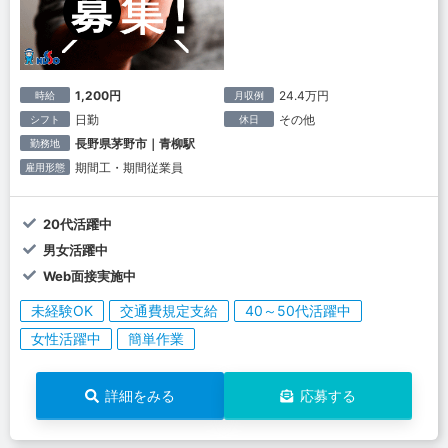
1,200円
24.4万円
時給
月収例
日勤
その他
シフト
休日
長野県茅野市｜青柳駅
勤務地
期間工・期間従業員
雇用形態
20代活躍中
男女活躍中
Web面接実施中
未経験OK
交通費規定支給
40～50代活躍中
女性活躍中
簡単作業
詳細をみる
応募する