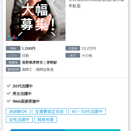
卒歓迎
1,200円
23.2万円
時給
月収例
日勤
その他
シフト
休日
長野県茅野市｜茅野駅
勤務地
期間工・期間従業員
雇用形態
20代活躍中
男女活躍中
Web面接実施中
未経験OK
交通費規定支給
40～50代活躍中
女性活躍中
簡単作業