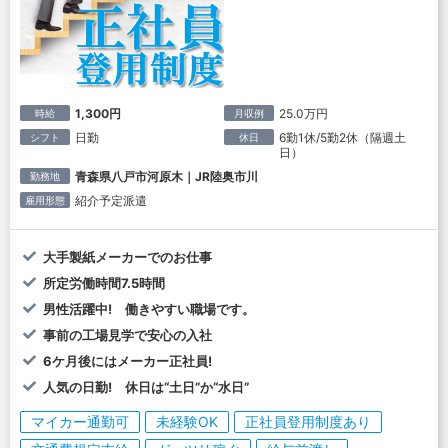
1,300円
25.0万円
時給
月収例
日勤
6勤1休/5勤2休（隔週土
シフト
休日
日）
青森県八戸市河原木｜JR陸奥市川
勤務地
紹介予定派遣
雇用形態
大手製紙メーカーでのお仕事
所定労働時間7.5時間
男性活躍中! 働きやすい職場です。
事前の工場見学で安心の入社
6ケ月後にはメーカー正社員!
人気の日勤! 休日は“土日”か“水日”
マイカー通勤可
未経験OK
正社員登用制度あり