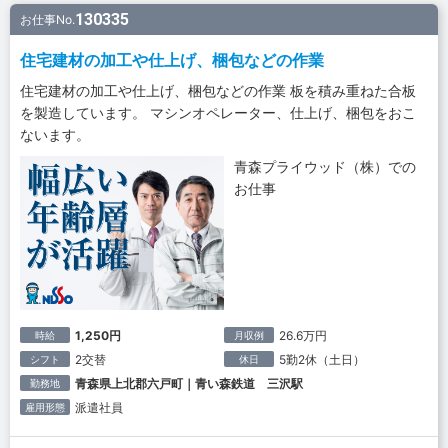
130335
お仕事No.
住宅建材の加工や仕上げ、梱包などの作業
住宅建材の加工や仕上げ、梱包などの作業 板を積み重ねた合板
を製造しています。 マシンオペレーター、仕上げ、梱包をおこ
ないます。
青森プライウッド（株）での
お仕事
1,250円
26.6万円
時給
月収例
2交替
5勤2休（土日）
シフト
休日
青森県上北郡六戸町｜青い森鉄道 三沢駅
勤務地
派遣社員
雇用形態