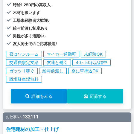
時給1,250円の高収入
木材を扱います
工場未経験者大歓迎♪
給与前渡し制度あり
男性が多く活躍中♪
友人同士でのご応募歓迎!
寮はワンルーム
マイカー通勤可
未経験OK
交通費規定支給
友達と働く
40～50代活躍中
ガッツリ稼ぐ
給与前渡し
寮に車持込OK
職場駐車場無料
詳細をみる
応募する
132111
お仕事No.
住宅建材の加工・仕上げ