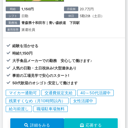
1,150円
20.7万円
時給
月収例
日勤
5勤2休（土日）
シフト
休日
青森県十和田市｜青い森鉄道 下田駅
勤務地
派遣社員
雇用形態
経験を活かせる
時給1,150円
大手食品メーカーでの勤務 安心して働けます♪
人気の日勤・土日祝休み!大型連休あり
事前の工場見学で安心のスタート!
50代歓迎のオシゴト:安定して働けます
マイカー通勤可
交通費規定支給
40～50代活躍中
残業すくなめ（月10時間以内）
女性活躍中
給与前渡し
職場駐車場無料
詳細をみる
応募する