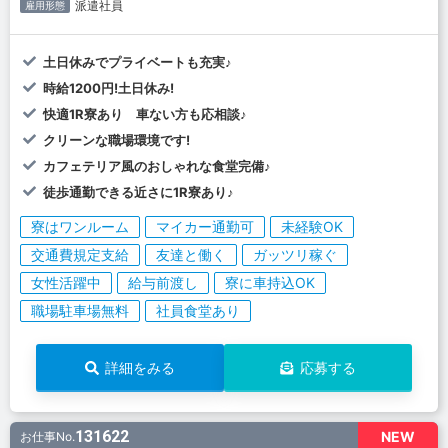
派遣社員
雇用形態
土日休みでプライベートも充実♪
時給1200円!土日休み!
快適1R寮あり 車ない方も応相談♪
クリーンな職場環境です!
カフェテリア風のおしゃれな食堂完備♪
徒歩通勤できる近さに1R寮あり♪
寮はワンルーム
マイカー通勤可
未経験OK
交通費規定支給
友達と働く
ガッツリ稼ぐ
女性活躍中
給与前渡し
寮に車持込OK
職場駐車場無料
社員食堂あり
詳細をみる
応募する
131622
NEW
お仕事No.