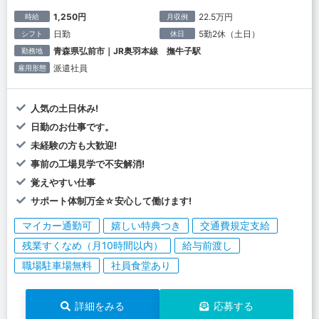
1,250円
22.5万円
時給
月収例
日勤
5勤2休（土日）
シフト
休日
青森県弘前市｜JR奥羽本線 撫牛子駅
勤務地
派遣社員
雇用形態
人気の土日休み!
日勤のお仕事です。
未経験の方も大歓迎!
事前の工場見学で不安解消!
覚えやすい仕事
サポート体制万全☆安心して働けます!
マイカー通勤可
嬉しい特典つき
交通費規定支給
残業すくなめ（月10時間以内）
給与前渡し
職場駐車場無料
社員食堂あり
詳細をみる
応募する