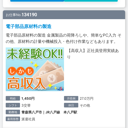
134190
お仕事No.
電子部品原材料の製造
電子部品原材料の製造 金属製品の荷降ろしや、簡単なPC入力 そ
の他、原材料の計量や機械投入・色付け作業などもあります。
【高収入】正社員登用実績あ
り
1,450円
27.0万円
時給
月収例
3交替
その他
シフト
休日
青森県八戸市｜JR八戸線 本八戸駅
勤務地
派遣社員
雇用形態