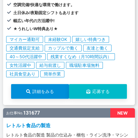
空調完備!快適な環境で働けます。
土日休み!夜勤固定シフトもあります
幅広い年代の方活躍中!
★うれしいW特典あり★
マイカー通勤可
未経験OK
嬉しい特典つき
交通費規定支給
カップルで働く
友達と働く
40～50代活躍中
残業すくなめ（月10時間以内）
女性活躍中
給与前渡し
職場駐車場無料
社員食堂あり
簡単作業
詳細をみる
応募する
131677
NEW
お仕事No.
レトルト食品の製造
レトルト食品の製造 製品の仕込み・梱包・ライン洗浄・マシン