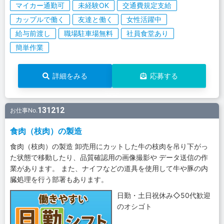
マイカー通勤可
未経験OK
交通費規定支給
カップルで働く
友達と働く
女性活躍中
給与前渡し
職場駐車場無料
社員食堂あり
簡単作業
詳細をみる
応募する
131212
お仕事No.
食肉（枝肉）の製造
食肉（枝肉）の製造 卸売用にカットした牛の枝肉を吊り下がっ
た状態で移動したり、品質確認用の画像撮影や データ送信の作
業があります。 また、ナイフなどの道具を使用して牛や豚の内
臓処理を行う部署もあります。
日勤・土日祝休み◇50代歓迎
のオシゴト