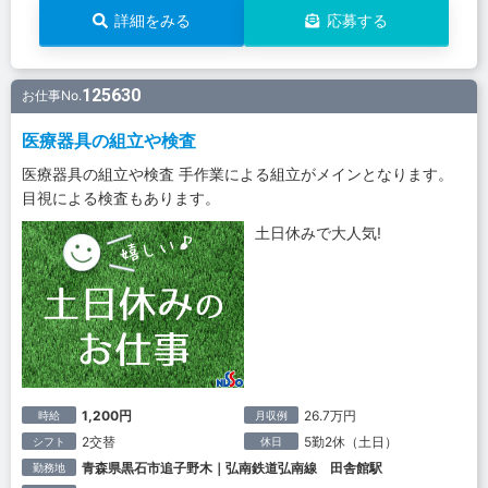
詳細をみる
応募する
125630
お仕事No.
医療器具の組立や検査
医療器具の組立や検査 手作業による組立がメインとなります。
目視による検査もあります。
土日休みで大人気!
1,200円
26.7万円
時給
月収例
2交替
5勤2休（土日）
シフト
休日
青森県黒石市追子野木｜弘南鉄道弘南線 田舎館駅
勤務地