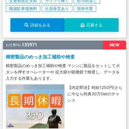
交通費規定支給
ガッツリ稼ぐ
給与前渡し
職場駐車場無料
社員食堂あり
簡単作業
詳細をみる
応募する
133971
NEW
お仕事No.
精密製品のめっき加工補助や検査
精密製品のめっき加工補助や検査 マシンに製品をセットしてボ
タンを押すオペレーターや 拡大鏡や顕微鏡で検査し、データを
入力する作業もあります。
【内定即決】時給1250円!さら
に今なら特典30万Getのチャ
ンス