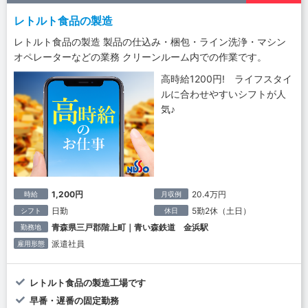
レトルト食品の製造
レトルト食品の製造 製品の仕込み・梱包・ライン洗浄・マシン
オペレーターなどの業務 クリーンルーム内での作業です。
高時給1200円! ライフスタイ
ルに合わせやすいシフトが人
気♪
1,200円
20.4万円
時給
月収例
日勤
5勤2休（土日）
シフト
休日
青森県三戸郡階上町｜青い森鉄道 金浜駅
勤務地
派遣社員
雇用形態
レトルト食品の製造工場です
早番・遅番の固定勤務