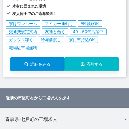
木材に囲まれた環境
友人同士でのご応募歓迎!
寮はワンルーム
マイカー通勤可
未経験OK
交通費規定支給
友達と働く
40～50代活躍中
ガッツリ稼ぐ
給与前渡し
寮に車持込OK
職場駐車場無料
詳細をみる
応募する
近隣の市区町村から工場求人を探す
青森県 七戸町の工場求人