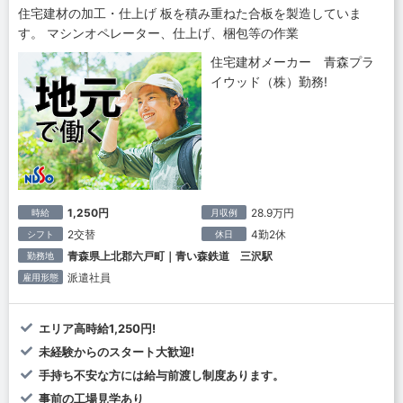
住宅建材の加工・仕上げ 板を積み重ねた合板を製造していま
す。 マシンオペレーター、仕上げ、梱包等の作業
住宅建材メーカー 青森プラ
イウッド（株）勤務!
1,250円
28.9万円
時給
月収例
2交替
4勤2休
シフト
休日
青森県上北郡六戸町｜青い森鉄道 三沢駅
勤務地
派遣社員
雇用形態
エリア高時給1,250円!
未経験からのスタート大歓迎!
手持ち不安な方には給与前渡し制度あります。
事前の工場見学あり