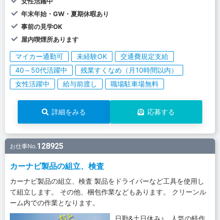
女性活躍中
年末年始・GW・夏期休暇あり
事前の見学OK
屋内喫煙所あります
マイカー通勤可
未経験OK
交通費規定支給
40～50代活躍中
残業すくなめ（月10時間以内）
女性活躍中
給与前渡し
職場駐車場無料
詳細をみる
応募する
128925
お仕事No.
カーナビ製品の組立、検査
カーナビ製品の組立、検査 製品をドライバーなど工具を使用し
て組立します。 その他、梱包作業などもあります。 クリーンル
ーム内での作業となります。
日勤&土日休み♪ 人気の軽作