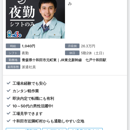
み
1,040円
26.3万円
時給
月収例
夜勤
5勤2休（土日）
シフト
休日
青森県十和田市元町東｜JR東北新幹線 七戸十和田駅
勤務地
派遣社員
雇用形態
工場未経験でも安心
カンタン軽作業
即決内定で転職にも有利
10～50代の男性活躍中!
工場見学できます
十和田市近隣町村からも通勤しやすい立地