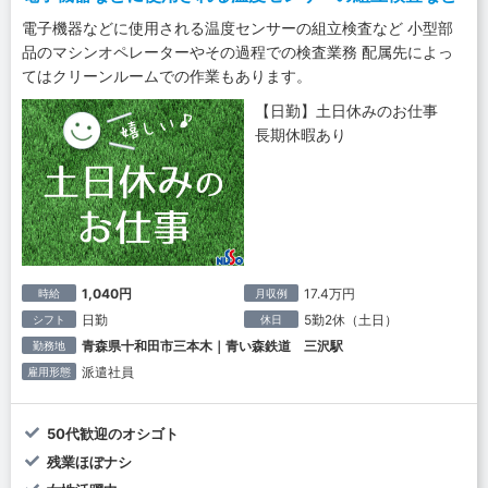
電子機器などに使用される温度センサーの組立検査など 小型部
品のマシンオペレーターやその過程での検査業務 配属先によっ
てはクリーンルームでの作業もあります。
【日勤】土日休みのお仕事
長期休暇あり
1,040円
17.4万円
時給
月収例
日勤
5勤2休（土日）
シフト
休日
青森県十和田市三本木｜青い森鉄道 三沢駅
勤務地
派遣社員
雇用形態
50代歓迎のオシゴト
残業ほぼナシ