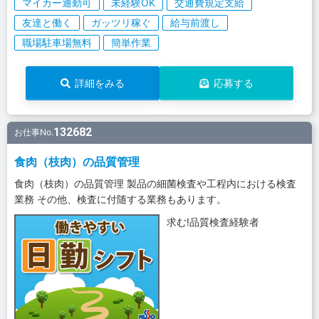
マイカー通勤可
未経験OK
交通費規定支給
友達と働く
ガッツリ稼ぐ
給与前渡し
職場駐車場無料
簡単作業
詳細をみる
応募する
132682
お仕事No.
食肉（枝肉）の品質管理
食肉（枝肉）の品質管理 製品の細菌検査や工程内における検査
業務 その他、検査に付随する業務もあります。
求む!品質検査経験者