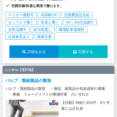
空調完備!快適な環境で働けます。
マイカー通勤可
未経験OK
交通費規定支給
カップルで働く
友達と働く
40～50代活躍中
女性活躍中
給与前渡し
職場駐車場無料
社員食堂あり
簡単作業
詳細をみる
応募する
133162
お仕事No.
パルプ・製紙製品の製造
パルプ・製紙製品の製造 ・物流 紙製品や包装資材の運搬
・整備 フォークリフトの整備作業 のいずれか
【日勤】時給1,300円 6ケ月
後には正社員