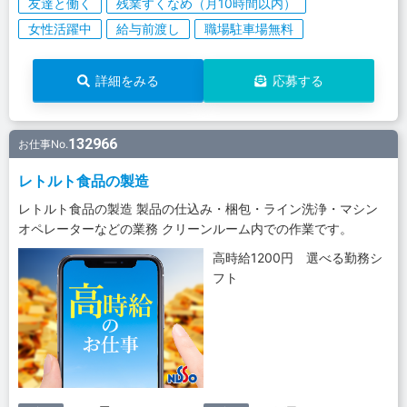
友達と働く
残業すくなめ（月10時間以内）
女性活躍中
給与前渡し
職場駐車場無料
詳細をみる
応募する
132966
お仕事No.
レトルト食品の製造
レトルト食品の製造 製品の仕込み・梱包・ライン洗浄・マシン
オペレーターなどの業務 クリーンルーム内での作業です。
高時給1200円 選べる勤務シ
フト