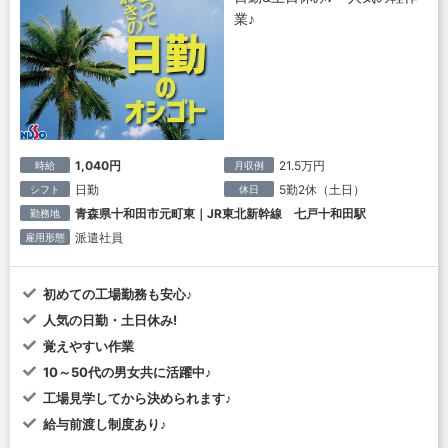
業♪
1,040円
21.5万円
時給
月収例
日勤
5勤2休（土日）
シフト
休日
青森県十和田市元町東｜JR東北新幹線 七戸十和田駅
勤務地
派遣社員
雇用形態
初めての工場勤務も安心♪
人気の日勤・土日休み!
覚えやすい作業
10～50代の男女共に活躍中♪
工場見学してから決められます♪
給与前渡し制度あり♪