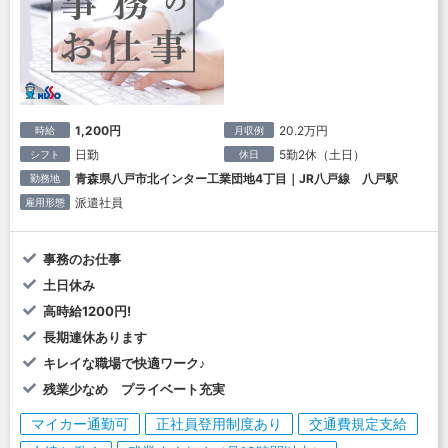
1,200円
20.2万円
時給
月収例
日勤
5勤2休（土日）
シフト
休日
青森県八戸市北インター工業団地4丁目｜JR八戸線 八戸駅
勤務地
派遣社員
雇用形態
事務のお仕事
土日休み
高時給1200円!
長期連休あります
キレイな職場で快適ワーク♪
残業少なめ プライベート充実
マイカー通勤可
正社員登用制度あり
交通費規定支給