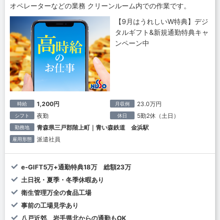
オペレーターなどの業務 クリーンルーム内での作業です。
【9月はうれしいW特典】デジ
タルギフト&新規通勤特典キャ
ンペーン中
1,200円
23.0万円
時給
月収例
夜勤
5勤2休（土日）
シフト
休日
青森県三戸郡階上町｜青い森鉄道 金浜駅
勤務地
派遣社員
雇用形態
e-GIFT5万+通勤特典18万 総額23万
土日祝・夏季・冬季休暇あり
衛生管理万全の食品工場
事前の工場見学あり
八戸近郊、岩手県北からの通勤もOK