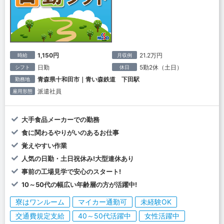
1,150円
21.2万円
時給
月収例
日勤
5勤2休（土日）
シフト
休日
青森県十和田市｜青い森鉄道 下田駅
勤務地
派遣社員
雇用形態
大手食品メーカーでの勤務
食に関わるやりがいのあるお仕事
覚えやすい作業
人気の日勤・土日祝休み!大型連休あり
事前の工場見学で安心のスタート!
10～50代の幅広い年齢層の方が活躍中!
寮はワンルーム
マイカー通勤可
未経験OK
交通費規定支給
40～50代活躍中
女性活躍中