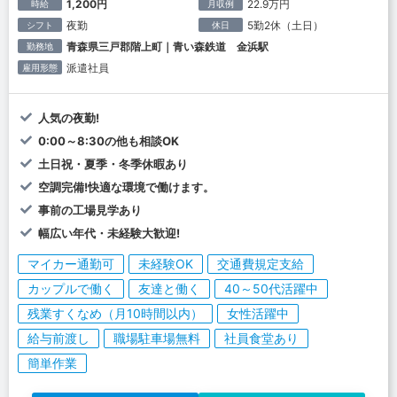
1,200円
22.9万円
時給
月収例
夜勤
5勤2休（土日）
シフト
休日
青森県三戸郡階上町｜青い森鉄道 金浜駅
勤務地
派遣社員
雇用形態
人気の夜勤!
0:00～8:30の他も相談OK
土日祝・夏季・冬季休暇あり
空調完備!快適な環境で働けます。
事前の工場見学あり
幅広い年代・未経験大歓迎!
マイカー通勤可
未経験OK
交通費規定支給
カップルで働く
友達と働く
40～50代活躍中
残業すくなめ（月10時間以内）
女性活躍中
給与前渡し
職場駐車場無料
社員食堂あり
簡単作業