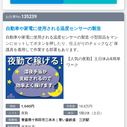
135239
お仕事No.
自動車や家電に使用される温度センサーの製造
自動車や家電に使用される温度センサーの製造 小型部品をマシ
ンにセットしてボタンを押したり、仕上がりのチェックなど 保
護具を着用して作業する部署もあります。
【人気の夜勤】土日休み&簡単
ワーク
1,040円
18.6万円
時給
月収例
夜勤
5勤2休（土日）
シフト
休日
青森県十和田市三本木｜青い森鉄道 三沢駅
勤務地
派遣社員
雇用形態