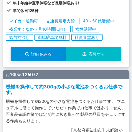
年末年始や夏季休暇など長期休暇あり!
年間休日125日!
マイカー通勤可
交通費規定支給
40～50代活躍中
残業すくなめ（月10時間以内）
女性活躍中
給与前渡し
職場駐車場無料
社員食堂あり
詳細をみる
応募する
126072
お仕事No.
機械を操作して約300gの小さな電池をつくるお仕事で
す。
機械を操作して約300gの小さな電池をつくるお仕事です。 マニ
ュアルに沿って操作していただく作業で力仕事ではありません。
不良品確認作業では定期的に抜き取って製品の品質をチェックす
る作業もあります。
【京都府福知山市】未経験か