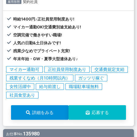
契約社員
雇用形態
時給1400円♪正社員登用制度あり!
マイカー通勤OK!交通費別途支給あり!
空調完備で働きやすい職場!
人気の日勤&土日休みです!
残業少なめでプライベート充実!
年末年始・GW・夏季大型連休あり♪
マイカー通勤可
正社員登用制度あり
交通費規定支給
残業すくなめ（月10時間以内）
ガッツリ稼ぐ
女性活躍中
給与前渡し
職場駐車場無料
社員食堂あり
詳細をみる
応募する
135980
お仕事No.