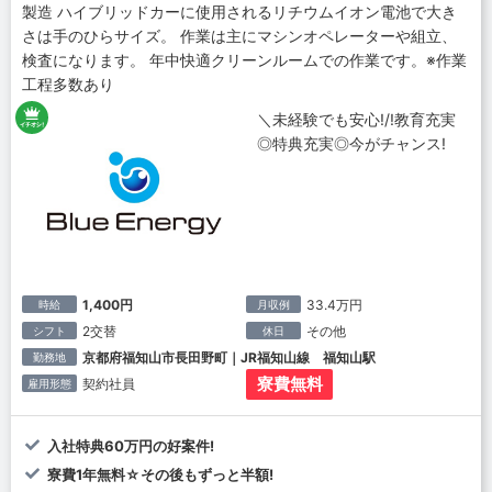
製造 ハイブリッドカーに使用されるリチウムイオン電池で大き
さは手のひらサイズ。 作業は主にマシンオペレーターや組立、
検査になります。 年中快適クリーンルームでの作業です。※作業
工程多数あり
＼未経験でも安心!/!教育充実
◎特典充実◎今がチャンス!
1,400円
33.4万円
時給
月収例
2交替
その他
シフト
休日
京都府福知山市長田野町｜JR福知山線 福知山駅
勤務地
寮費無料
契約社員
雇用形態
入社特典60万円の好案件!
寮費1年無料☆その後もずっと半額!