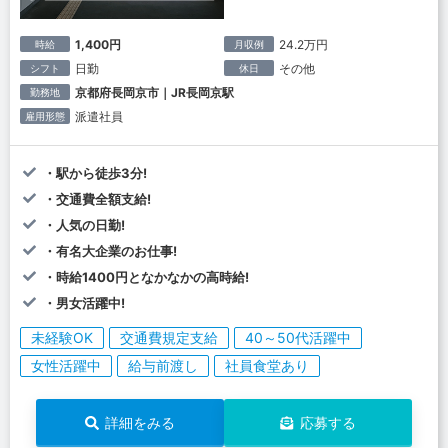
1,400円
24.2万円
時給
月収例
日勤
その他
シフト
休日
京都府長岡京市｜JR長岡京駅
勤務地
派遣社員
雇用形態
・駅から徒歩3分!
・交通費全額支給!
・人気の日勤!
・有名大企業のお仕事!
・時給1400円となかなかの高時給!
・男女活躍中!
未経験OK
交通費規定支給
40～50代活躍中
女性活躍中
給与前渡し
社員食堂あり
詳細をみる
応募する