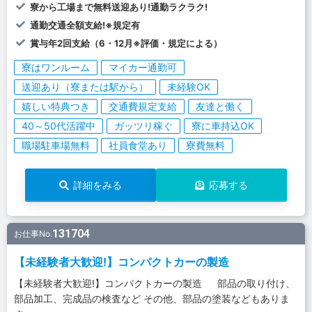
寮から工場まで無料送迎あり!通勤ラクラク!
通勤交通全額支給!※規定有
賞与年2回支給（6・12月※評価・規定による）
寮はワンルーム
マイカー通勤可
送迎あり（寮または駅から）
未経験OK
嬉しい特典つき
交通費規定支給
友達と働く
40～50代活躍中
ガッツリ稼ぐ
寮に車持込OK
職場駐車場無料
社員食堂あり
寮費無料
詳細をみる
応募する
131704
お仕事No.
【未経験者大歓迎!】コンパクトカーの製造
【未経験者大歓迎!】コンパクトカーの製造 部品の取り付け、
部品加工、完成品の検査など その他、部品の塗装などもありま