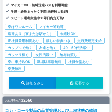
マイカーOK・無料送迎バスも利用可能!
学歴・経験まったく不問!未経験大歓迎!
スピード選考実施中☆即日内定可能!
寮はワンルーム
マイカー通勤可
送迎あり（寮または駅から）
未経験OK
正社員登用制度あり
嬉しい特典つき
交通費規定支給
カップルで働く
友達と働く
40～50代活躍中
ガッツリ稼ぐ
女性活躍中
給与前渡し
寮に車持込OK
職場駐車場無料
社員食堂あり
寮費無料
詳細をみる
応募する
132560
お仕事No.
コカ・コーラ製品の品質管理および工程状態の確認