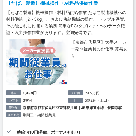
【たばこ製造】機械操作・材料品供給作業
【たばこ製造】機械操作・材料品供給作業 たばこ製造機械への
材料供給（2～3kg）、および供給機械の操作、 トラブル処置、
その他これに付随する業務 簡単なPC/タブレットへのデータ確
認・入力操作作業があります。空調完備です。
【京都市伏見区】大手メーカ
ー期間従業員のお仕事!賞与あ
り!
1,480円
24.2万円
時給
月収例
3交替
5勤2休（土日）
シフト
休日
京都府京都市伏見区羽束師菱川町｜JR東海道本線 長岡京駅
勤務地
期間工・期間従業員
雇用形態
・時給1410円!昇給、ボーナスもあり!