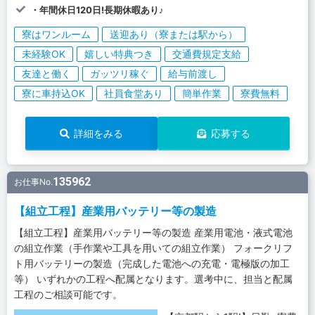
・年間休日120日!長期休暇あり♪
寮はワンルーム
送迎あり（寮または駅から）
未経験OK
嬉しい特典つき
交通費規定支給
友達と働く
ガッツリ稼ぐ
給与前渡し
寮に車持込OK
社員食堂あり
簡単作業
寮費無料
詳細をみる
応募する
135962
お仕事No.
【組立工程】産業用バッテリー等の製造
【組立工程】産業用バッテリー等の製造 産業用電池・液式電池
の組立作業（手作業や工具を用いての組立作業） フォークリフ
ト用バッテリーの製造（完成した電池への充電・電極版の加工
等） いずれかの工程へ配属となります。選考中に、担当と配属
工程のご相談可能です。