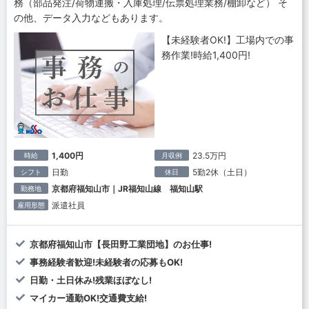
務（部品発注/荷物運搬・入庫処理/伝票処理業務/棚卸など） そ
の他、データ入力などもあります。
【未経験者OK!】工場内での事
務作業!時給1,400円!
1,400円
23.5万円
時給
月収例
日勤
5勤2休（土日）
シフト
休日
京都府福知山市｜JR福知山線 福知山駅
勤務地
派遣社員
雇用形態
京都府福知山市【長田野工業団地】のお仕事!
事務経験者歓迎!未経験者の応募もOK!
日勤・土日休み!残業ほぼなし!
マイカー通勤OK!交通費支給!