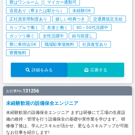
寮はワンルーム
マイカー通勤可
送迎あり（寮または駅から）
未経験OK
正社員登用制度あり
嬉しい特典つき
交通費規定支給
カップルで働く
友達と働く
40～50代活躍中
ガッツリ稼ぐ
女性活躍中
給与前渡し
寮に車持込OK
職場駐車場無料
社員食堂あり
寮費無料
詳細をみる
応募する
131256
お仕事No.
未経験歓迎の設備保全エンジニア
未経験歓迎の設備保全エンジニア まずは研修にて工場の生産設
備の維持・管理を行う設備保全の基礎や実作業を学びます。 研
修修了後は、学んだスキルが活かせ、更なるスキルアップが可能
なお仕事を紹介します!