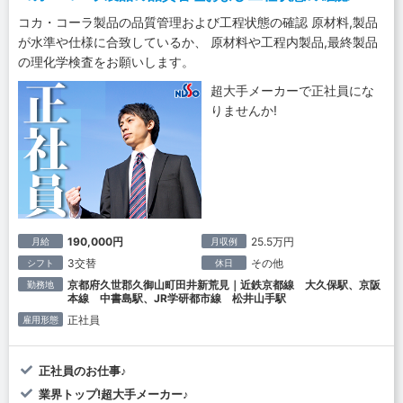
コカ・コーラ製品の品質管理および工程状態の確認 原材料,製品
が水準や仕様に合致しているか、 原材料や工程内製品,最終製品
の理化学検査をお願いします。
超大手メーカーで正社員にな
りませんか!
190,000円
25.5万円
月給
月収例
3交替
その他
シフト
休日
京都府久世郡久御山町田井新荒見｜近鉄京都線 大久保駅、京阪
勤務地
本線 中書島駅、JR学研都市線 松井山手駅
正社員
雇用形態
正社員のお仕事♪
業界トップ!超大手メーカー♪