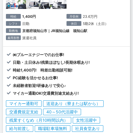
1,400円
23.6万円
時給
月収例
日勤
5勤2休（土日）
シフト
休日
京都府福知山市｜JR福知山線 福知山駅
勤務地
派遣社員
雇用形態
㈱ブルーエナジーでのお仕事!
日勤・土日休み!残業ほぼなし!長期休暇あり!
時給1,400円! 時差出勤相談可能!
PC経験を活かせるお仕事!
未経験者歓迎!研修ありで安心♪
マイカー通勤OK!交通費別途支給あり!
マイカー通勤可
送迎あり（寮または駅から）
交通費規定支給
40～50代活躍中
残業すくなめ（月10時間以内）
女性活躍中
給与前渡し
職場駐車場無料
社員食堂あり