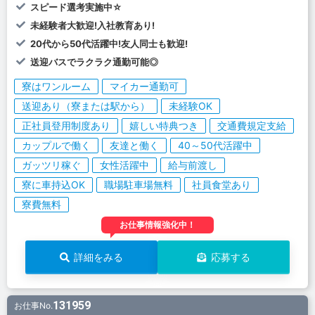
スピード選考実施中☆
未経験者大歓迎!入社教育あり!
20代から50代活躍中!友人同士も歓迎!
送迎バスでラクラク通勤可能◎
寮はワンルーム
マイカー通勤可
送迎あり（寮または駅から）
未経験OK
正社員登用制度あり
嬉しい特典つき
交通費規定支給
カップルで働く
友達と働く
40～50代活躍中
ガッツリ稼ぐ
女性活躍中
給与前渡し
寮に車持込OK
職場駐車場無料
社員食堂あり
寮費無料
お仕事情報強化中！
詳細をみる
応募する
131959
お仕事No.