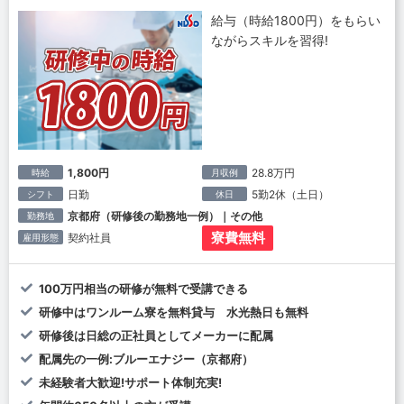
給与（時給1800円）をもらい
ながらスキルを習得!
1,800円
28.8万円
時給
月収例
日勤
5勤2休（土日）
シフト
休日
京都府（研修後の勤務地一例）｜その他
勤務地
寮費無料
契約社員
雇用形態
100万円相当の研修が無料で受講できる
研修中はワンルーム寮を無料貸与 水光熱日も無料
研修後は日総の正社員としてメーカーに配属
配属先の一例:ブルーエナジー（京都府）
未経験者大歓迎!サポート体制充実!