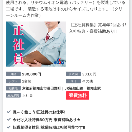
使用される、リチウムイオン電池（バッテリー）を製造している
工場です。 製造する電池は手のひらサイズになります。（クリ
ーンルーム内作業）
【正社員募集】賞与年2回あり!
入社特典・寮費補助あり!!
230,000円
33.1万円
月給
月収例
2交替
その他
シフト
休日
京都府福知山市長田野町｜JR福知山線 福知山駅
勤務地
寮費無料
正社員
雇用形態
長～く働こう!正社員のお仕事!
今だけ入社特典60万円!寮費補助あり★
転職希望者歓迎!就業時期は相談可能です!!