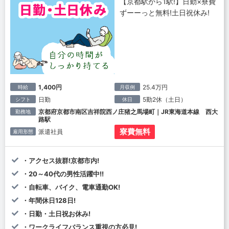
【京都駅から1駅!】日勤×寮費
ずーーっと無料!土日祝休み!
1,400円
25.4万円
時給
月収例
日勤
5勤2休（土日）
シフト
休日
京都府京都市南区吉祥院西ノ庄猪之馬場町｜JR東海道本線 西大
勤務地
路駅
寮費無料
派遣社員
雇用形態
・アクセス抜群!京都市内!
・20～40代の男性活躍中!!
・自転車、バイク、電車通勤OK!
・年間休日128日!
・日勤・土日祝お休み!
・ワークライフバランス重視の方必見!