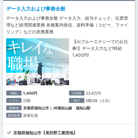
データ入力および事務全般
データ入力および事務全般 データ入力、給与チェック、伝票管
理など経理関連業務 各種案内発信、資料準備（コピー、ファイ
リング）などの庶務業務
【㈱ブルーエナジーでのお仕
事!】データ入力など!時給
1,400円!
1,400円
23.6万円
時給
月収例
日勤
5勤2休（土日）
シフト
休日
京都府福知山市｜JR福知山線 福知山駅
勤務地
派遣社員
雇用形態
京都府福知山市【長田野工業団地】