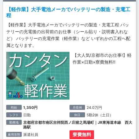
【軽作業】大手電池メーカでバッテリーの製造・充電工
程
【軽作業】大手電池メーカでバッテリーの製造・充電工程 バッ
テリーの充電後の出荷前のお仕事（シール貼り・説明書入れな
ど） バッテリーの充電作業（軽作業）など いずれかの工程へ配
属となります。
【大人気!京都市のお仕事!】軽
作業×日勤×寮費無料!!
1,350円
24.0万円
時給
月収例
日勤
5勤2休（土日）
シフト
休日
京都府京都市南区吉祥院西ノ庄猪之馬場町｜JR東海道本線 西大
勤務地
路駅
寮費無料
派遣社員
雇用形態