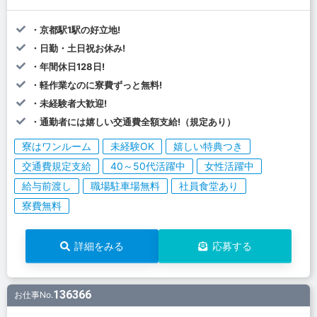
・京都駅1駅の好立地!
・日勤・土日祝お休み!
・年間休日128日!
・軽作業なのに寮費ずっと無料!
・未経験者大歓迎!
・通勤者には嬉しい交通費全額支給!（規定あり）
寮はワンルーム
未経験OK
嬉しい特典つき
交通費規定支給
40～50代活躍中
女性活躍中
給与前渡し
職場駐車場無料
社員食堂あり
寮費無料
詳細をみる
応募する
136366
お仕事No.