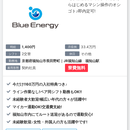
らはじめるマシン操作のオシ
ゴト♪即内定可!
1,400円
33.4万円
時給
月収例
2交替
その他
シフト
休日
京都府福知山市長田野町｜JR福知山線 福知山駅
勤務地
寮費無料
契約社員
雇用形態
今だけ!!60万円の入社特典つき♪
ライン作業なし!ペア同シフト勤務もOK!!
未経験者大歓迎!幅広い年代の方々が活躍中!
マイカー通勤OK!交通費支給!
福知山市内にてルート送迎があるので通勤安心!
未経験歓迎♪女性・外国人の方も活躍中です!