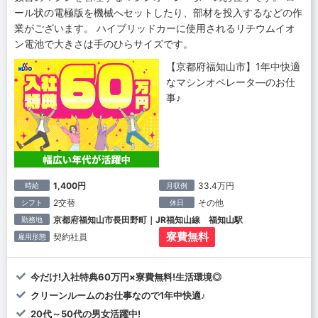
ール状の電極版を機械へセットしたり、部材を投入するなどの作
業がございます。 ハイブリッドカーに使用されるリチウムイオ
ン電池で大きさは手のひらサイズです。
【京都府福知山市】1年中快適
なマシンオペレータ―のお仕
事♪
1,400円
33.4万円
時給
月収例
2交替
その他
シフト
休日
京都府福知山市長田野町｜JR福知山線 福知山駅
勤務地
寮費無料
契約社員
雇用形態
今だけ!入社特典60万円×寮費無料!生活環境◎
クリーンルームのお仕事なので1年中快適♪
20代～50代の男女活躍中!