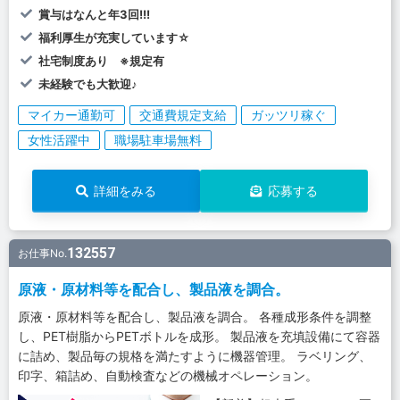
賞与はなんと年3回!!!
福利厚生が充実しています☆
社宅制度あり ※規定有
未経験でも大歓迎♪
マイカー通勤可
交通費規定支給
ガッツリ稼ぐ
女性活躍中
職場駐車場無料
詳細をみる
応募する
132557
お仕事No.
原液・原材料等を配合し、製品液を調合。
原液・原材料等を配合し、製品液を調合。 各種成形条件を調整
し、PET樹脂からPETボトルを成形。 製品液を充填設備にて容器
に詰め、製品毎の規格を満たすように機器管理。 ラベリング、
印字、箱詰め、自動検査などの機械オペレーション。