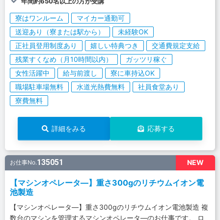
年間約650名以上の方が受講
寮はワンルーム
マイカー通勤可
送迎あり（寮または駅から）
未経験OK
正社員登用制度あり
嬉しい特典つき
交通費規定支給
残業すくなめ（月10時間以内）
ガッツリ稼ぐ
女性活躍中
給与前渡し
寮に車持込OK
職場駐車場無料
水道光熱費無料
社員食堂あり
寮費無料
詳細をみる
応募する
135051
NEW
お仕事No.
【マシンオペレータ―】重さ300gのリチウムイオン電
池製造
【マシンオペレータ―】重さ300gのリチウムイオン電池製造 複
数台のマシンを管理するマシンオペレータ―のお仕事です。 ロ