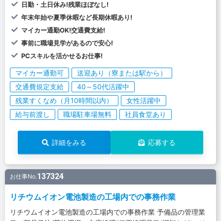
日勤・土日休み!残業ほぼなし!
年末年始や夏季休暇など長期休暇あり!
マイカー通勤OK!交通費支給!
事前に職場見学があるので安心!
PCスキルを活かせるお仕事!
マイカー通勤可
送迎あり（寮または駅から）
交通費規定支給
40～50代活躍中
残業すくなめ（月10時間以内）
女性活躍中
給与前渡し
職場駐車場無料
社員食堂あり
詳細をみる
応募する
137324
お仕事No.
リチウムイオン電池製造の工場内での事務作業
リチウムイオン電池製造の工場内での事務作業 予備品の管理業