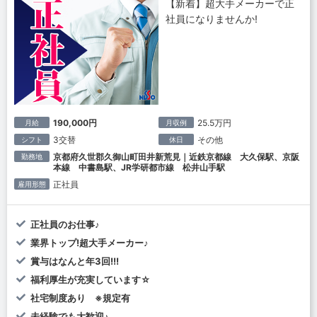
【新着】超大手メーカーで正
社員になりませんか!
190,000円
25.5万円
月給
月収例
3交替
その他
シフト
休日
京都府久世郡久御山町田井新荒見｜近鉄京都線 大久保駅、京阪
勤務地
本線 中書島駅、JR学研都市線 松井山手駅
正社員
雇用形態
正社員のお仕事♪
業界トップ!超大手メーカー♪
賞与はなんと年3回!!!
福利厚生が充実しています☆
社宅制度あり ※規定有
未経験でも大歓迎♪