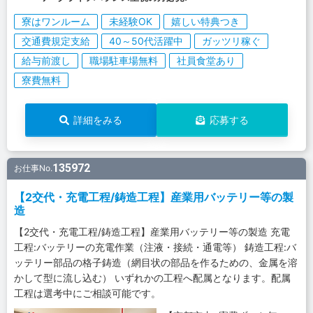
寮はワンルーム
未経験OK
嬉しい特典つき
交通費規定支給
40～50代活躍中
ガッツリ稼ぐ
給与前渡し
職場駐車場無料
社員食堂あり
寮費無料
詳細をみる
応募する
135972
お仕事No.
【2交代・充電工程/鋳造工程】産業用バッテリー等の製
造
【2交代・充電工程/鋳造工程】産業用バッテリー等の製造 充電
工程:バッテリーの充電作業（注液・接続・通電等） 鋳造工程:バ
ッテリー部品の格子鋳造（網目状の部品を作るための、金属を溶
かして型に流し込む） いずれかの工程へ配属となります。配属
工程は選考中にご相談可能です。