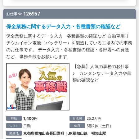
126957
お仕事No.
保全業務に関するデータ入力・各種書類の確認など
保全業務に関するデータ入力・各種書類の確認など 自動車用リ
チウムイオン電池（バッテリー）を製造している工場内での事務
のお仕事です。 データ入力・各種書類の確認・各部署への発送
など、事務全般をお願いします。
【急募】人気の事務のお仕事
♪ カンタンなデータ入力や書
類の確認など
1,400円
25.2万円
時給
月収例
日勤
5勤2休（土日）
シフト
休日
京都府福知山市長田野町｜JR福知山線 福知山駅
勤務地