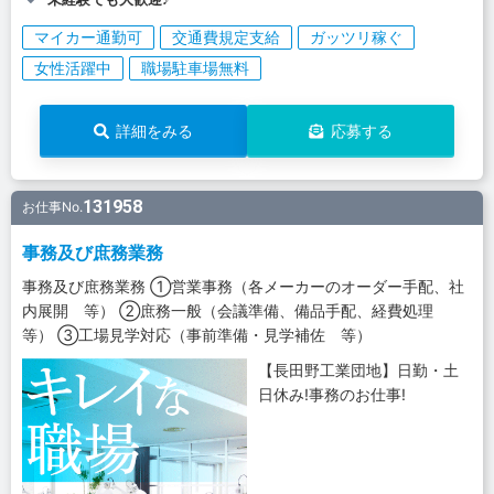
マイカー通勤可
交通費規定支給
ガッツリ稼ぐ
女性活躍中
職場駐車場無料
詳細をみる
応募する
131958
お仕事No.
事務及び庶務業務
事務及び庶務業務 ①営業事務（各メーカーのオーダー手配、社
内展開 等） ②庶務一般（会議準備、備品手配、経費処理
等） ③工場見学対応（事前準備・見学補佐 等）
【長田野工業団地】日勤・土
日休み!事務のお仕事!