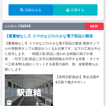
詳細をみる
応募する
136549
NEW
お仕事No.
【重量物なし!】スマホなどの小さな電子部品の製造
【重量物なし!】スマホなどの小さな電子部品の製造 開発サンプ
ルや実験用サンプル製品をつくるお仕事です。以下の工程を中心
に担当します。 ・樹脂工程:部品に使われる樹脂の加工や成
形 ・印字工程:部品に文字や識別情報を印字する作業 ・ダイサ
ー工程:材料を細かくカットする装置の操作 他、改善業務もお
願いします。
【長岡京駅直結!】男女活躍中
&日勤で働きやすい♪