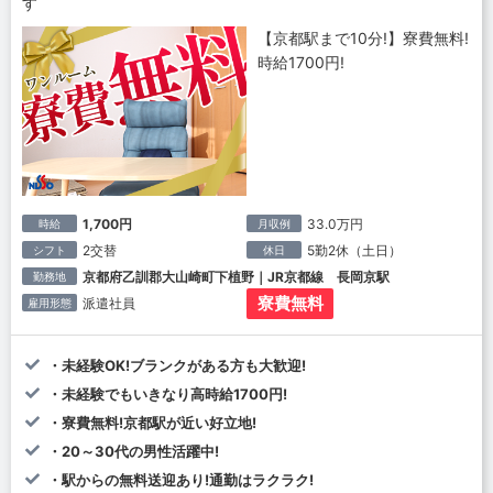
す
【京都駅まで10分!】寮費無料!
時給1700円!
1,700円
33.0万円
時給
月収例
2交替
5勤2休（土日）
シフト
休日
京都府乙訓郡大山崎町下植野｜JR京都線 長岡京駅
勤務地
寮費無料
派遣社員
雇用形態
・未経験OK!ブランクがある方も大歓迎!
・未経験でもいきなり高時給1700円!
・寮費無料!京都駅が近い好立地!
・20～30代の男性活躍中!
・駅からの無料送迎あり!通勤はラクラク!