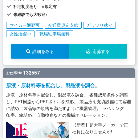
社宅制度あり ※規定有
未経験でも大歓迎♪
マイカー通勤可
交通費規定支給
ガッツリ稼ぐ
女性活躍中
職場駐車場無料
詳細をみる
応募する
132557
お仕事No.
原液・原材料等を配合し、製品液を調合。
原液・原材料等を配合し、製品液を調合。 各種成形条件を調整
し、PET樹脂からPETボトルを成形。 製品液を充填設備にて容器
に詰め、製品毎の規格を満たすように機器管理。 ラベリング、
印字、箱詰め、自動検査などの機械オペレーション。
【新着】超大手メーカーで正
社員になりませんか!