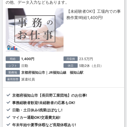
の他、データ入力などもあります。
【未経験者OK!】工場内での事
務作業!時給1,400円!
1,400円
23.5万円
時給
月収例
日勤
5勤2休（土日）
シフト
休日
京都府福知山市｜JR福知山線 福知山駅
勤務地
派遣社員
雇用形態
京都府福知山市【長田野工業団地】のお仕事!
事務経験者歓迎!未経験者の応募もOK!
日勤・土日休み!残業ほぼなし!
マイカー通勤OK!交通費支給!
年末年始や夏季休暇など長期休暇あり!