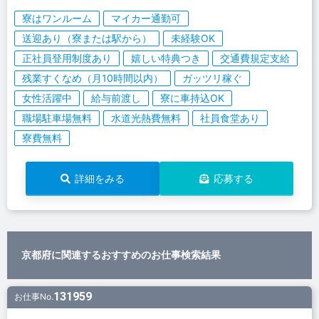
寮はワンルーム
マイカー通勤可
送迎あり（寮または駅から）
未経験OK
正社員登用制度あり
嬉しい特典つき
交通費規定支給
残業すくなめ（月10時間以内）
ガッツリ稼ぐ
女性活躍中
給与前渡し
寮に車持込OK
職場駐車場無料
水道光熱費無料
社員食堂あり
寮費無料
詳細をみる
応募する
京都府に関連するおすすめのお仕事検索結果
131959
お仕事No.