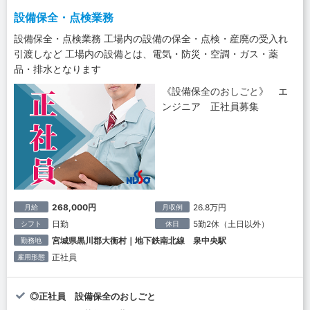
設備保全・点検業務
設備保全・点検業務 工場内の設備の保全・点検・産廃の受入れ
引渡しなど 工場内の設備とは、電気・防災・空調・ガス・薬
品・排水となります
《設備保全のおしごと》 エ
ンジニア 正社員募集
268,000円
26.8万円
月給
月収例
日勤
5勤2休（土日以外）
シフト
休日
宮城県黒川郡大衡村｜地下鉄南北線 泉中央駅
勤務地
正社員
雇用形態
◎正社員 設備保全のおしごと