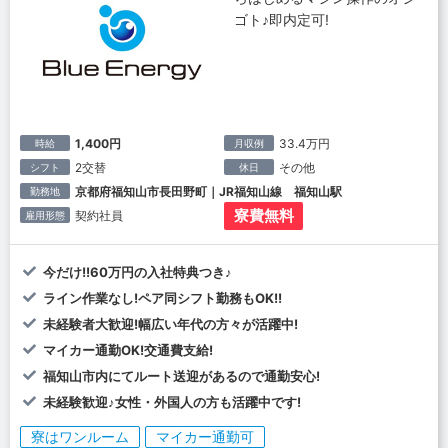
ゴト♪即内定可!
1,400円
33.4万円
時給
月収例
2交替
その他
シフト
休日
京都府福知山市長田野町｜JR福知山線 福知山駅
勤務地
寮費無料
契約社員
雇用形態
今だけ!!60万円の入社特典つき♪
ライン作業なし!ペア同シフト勤務もOK!!
未経験者大歓迎!幅広い年代の方々が活躍中!
マイカー通勤OK!交通費支給!
福知山市内にてルート送迎があるので通勤安心!
未経験歓迎♪女性・外国人の方も活躍中です!
寮はワンルーム
マイカー通勤可