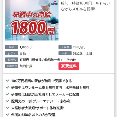
給与（時給1800円）をもらい
ながらスキルを習得!
1,800円
28.8万円
時給
月収例
日勤
5勤2休（土日）
シフト
休日
京都府（研修後の勤務地一例）｜その他
勤務地
寮費無料
契約社員
雇用形態
100万円相当の研修が無料で受講できる
研修中はワンルーム寮を無料貸与 水光熱日も無料
研修後は日総の正社員としてメーカーに配属
配属先の一例:ブルーエナジー（京都府）
未経験者大歓迎!サポート体制充実!
年間約650名以上の方が受講