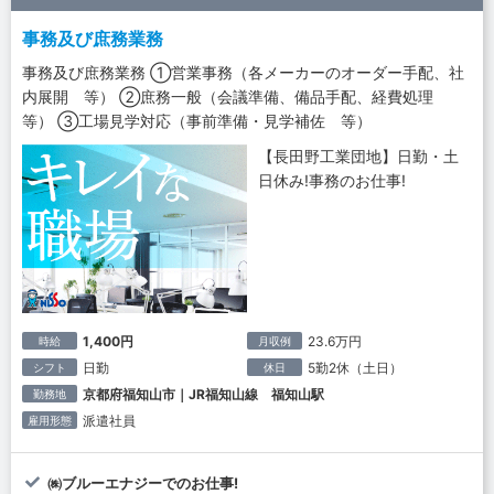
事務及び庶務業務
事務及び庶務業務 ①営業事務（各メーカーのオーダー手配、社
内展開 等） ②庶務一般（会議準備、備品手配、経費処理
等） ③工場見学対応（事前準備・見学補佐 等）
【長田野工業団地】日勤・土
日休み!事務のお仕事!
1,400円
23.6万円
時給
月収例
日勤
5勤2休（土日）
シフト
休日
京都府福知山市｜JR福知山線 福知山駅
勤務地
派遣社員
雇用形態
㈱ブルーエナジーでのお仕事!