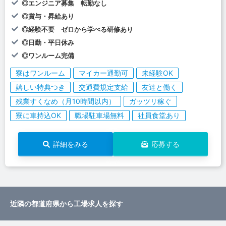
◎エンジニア募集 転勤なし
◎賞与・昇給あり
◎経験不要 ゼロから学べる研修あり
◎日勤・平日休み
◎ワンルーム完備
寮はワンルーム
マイカー通勤可
未経験OK
嬉しい特典つき
交通費規定支給
友達と働く
残業すくなめ（月10時間以内）
ガッツリ稼ぐ
寮に車持込OK
職場駐車場無料
社員食堂あり
詳細をみる
応募する
近隣の都道府県から工場求人を探す