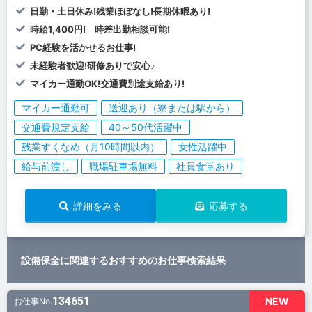
日勤・土日休み!残業ほぼなし!長期休暇あり!
時給1,400円! 時差出勤相談可能!
PC経験を活かせるお仕事!
未経験者歓迎!研修ありで安心♪
マイカー通勤OK!交通費別途支給あり!
マイカー通勤可
送迎あり（寮または駅から）
交通費規定支給
40～50代活躍中
残業すくなめ（月10時間以内）
女性活躍中
給与前渡し
職場駐車場無料
社員食堂あり
詳細をみる
応募する
設備保全に関連するおすすめのお仕事検索結果
134651
NEW
お仕事No.