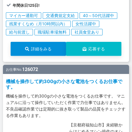
年間休日125日!
マイカー通勤可
交通費規定支給
40～50代活躍中
残業すくなめ（月10時間以内）
女性活躍中
給与前渡し
職場駐車場無料
社員食堂あり
詳細をみる
応募する
126072
お仕事No.
機械を操作して約300gの小さな電池をつくるお仕事で
す。
機械を操作して約300gの小さな電池をつくるお仕事です。 マニ
ュアルに沿って操作していただく作業で力仕事ではありません。
不良品確認作業では定期的に抜き取って製品の品質をチェックす
る作業もあります。
【京都府福知山市】未経験か
らはじめるマシン操作のオシ