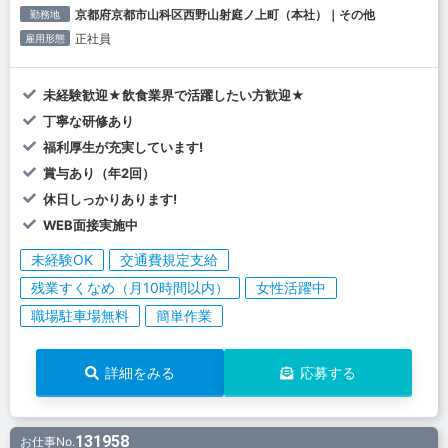
京都府京都市山科区西野山射庭ノ上町（本社）｜その他
勤務地
正社員
雇用形態
未経験歓迎★飲食業界で活躍したい方歓迎★
丁寧な研修あり
福利厚生が充実しています!
賞与あり（年2回）
休日しっかりあります!
WEB面接実施中
未経験OK
交通費規定支給
残業すくなめ（月10時間以内）
女性活躍中
職場駐車場無料
簡単作業
詳細をみる
応募する
131958
お仕事No.