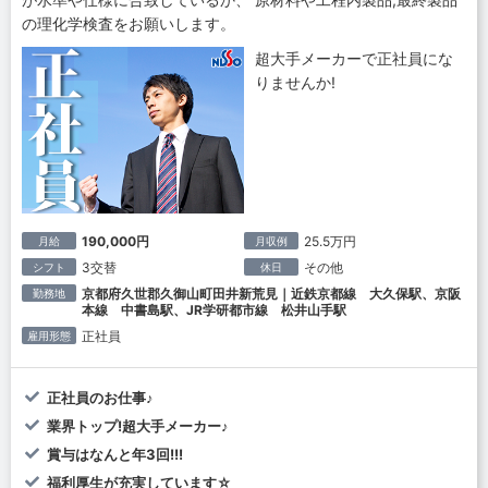
の理化学検査をお願いします。
超大手メーカーで正社員にな
りませんか!
190,000円
25.5万円
月給
月収例
3交替
その他
シフト
休日
京都府久世郡久御山町田井新荒見｜近鉄京都線 大久保駅、京阪
勤務地
本線 中書島駅、JR学研都市線 松井山手駅
正社員
雇用形態
正社員のお仕事♪
業界トップ!超大手メーカー♪
賞与はなんと年3回!!!
福利厚生が充実しています☆