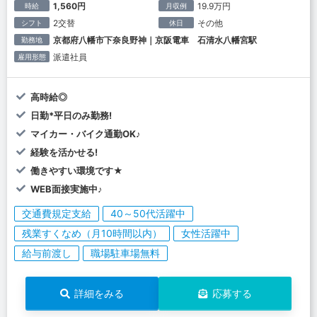
1,560円
19.9万円
時給
月収例
2交替
その他
シフト
休日
京都府八幡市下奈良野神｜京阪電車 石清水八幡宮駅
勤務地
派遣社員
雇用形態
高時給◎
日勤*平日のみ勤務!
マイカー・バイク通勤OK♪
経験を活かせる!
働きやすい環境です★
WEB面接実施中♪
交通費規定支給
40～50代活躍中
残業すくなめ（月10時間以内）
女性活躍中
給与前渡し
職場駐車場無料
詳細をみる
応募する