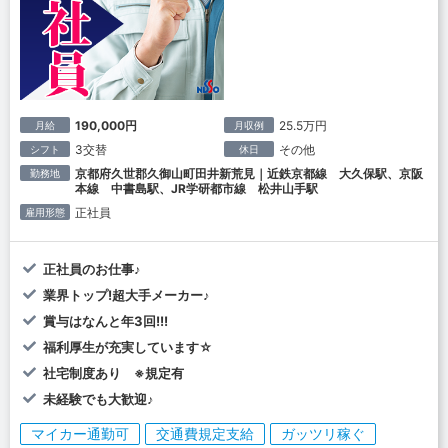
190,000円
25.5万円
月給
月収例
3交替
その他
シフト
休日
京都府久世郡久御山町田井新荒見｜近鉄京都線 大久保駅、京阪
勤務地
本線 中書島駅、JR学研都市線 松井山手駅
正社員
雇用形態
正社員のお仕事♪
業界トップ!超大手メーカー♪
賞与はなんと年3回!!!
福利厚生が充実しています☆
社宅制度あり ※規定有
未経験でも大歓迎♪
マイカー通勤可
交通費規定支給
ガッツリ稼ぐ