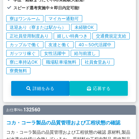
スピード選考実施中☆即日内定可能!
寮はワンルーム
マイカー通勤可
送迎あり（寮または駅から）
未経験OK
正社員登用制度あり
嬉しい特典つき
交通費規定支給
カップルで働く
友達と働く
40～50代活躍中
ガッツリ稼ぐ
女性活躍中
給与前渡し
寮に車持込OK
職場駐車場無料
社員食堂あり
寮費無料
詳細をみる
応募する
132560
お仕事No.
コカ・コーラ製品の品質管理および工程状態の確認
コカ・コーラ製品の品質管理および工程状態の確認 原材料,製品
が水準や仕様に合致しているか、 原材料や工程内製品,最終製品