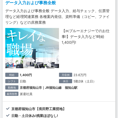
データ入力および事務全般
データ入力および事務全般 データ入力、給与チェック、伝票管
理など経理関連業務 各種案内発信、資料準備（コピー、ファイ
リング）などの庶務業務
【㈱ブルーエナジーでのお仕
事!】データ入力など!時給
1,400円!
1,400円
23.6万円
時給
月収例
日勤
5勤2休（土日）
シフト
休日
京都府福知山市｜JR福知山線 福知山駅
勤務地
派遣社員
雇用形態
京都府福知山市【長田野工業団地】
日勤・土日休み!残業ほぼなし!