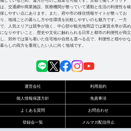
備しているため、遠方からのご就業も可能です。京都で働くメリット
は、交通網や商業施設、医療機関が整っていて通勤と生活の利便性を確
保しやすい点にあります。また、府や市の移住情報サイトが整ってお
り、地域ごとの暮らし方や住環境を比較しやすいのも魅力です。一方
で、人気エリアは競争が強く、中心部や観光地周辺では家賃水準が高め
になりやすいこと、歴史や文化に触れられる日常と都市の利便性が両立
し、郊外では落ち着いた住宅地や自然も選べる点で、利便性と穏やかな
暮らしの両方を重視したい人に向く地域です。
運営会社
利用規約
個人情報保護方針
免責事項
よくある質問
お問合わせ
登録会一覧
メルマガ配信停止