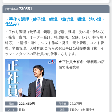
730551
お仕事No.
・手作り調理（餃子場、鍋場、揚げ場、麺場、洗い場・
仕込み）
・手作り調理（餃子場、鍋場、揚げ場、麺場、洗い場・仕込み）
・接客（案内、オーダー受け、料理提供、配膳、レジ、持ち帰り
対応） ・清掃・衛生、シフト作成・発注、売上管理、コスト管
理、労務管理、人材育成 こちらのお仕事は当社提携先（株）イ
ッツ・スタッフの正社員のお仕事になります。
★正社員★有名中華料理の店
舗で店長業務
223,450円
22.3万円
月給
月収例
日勤
5勤2休（土日以外）
シフト
休日