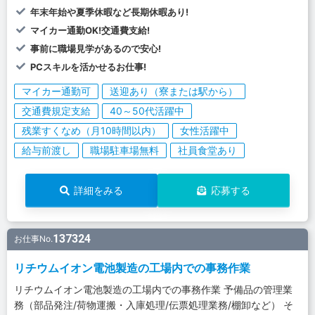
年末年始や夏季休暇など長期休暇あり!
マイカー通勤OK!交通費支給!
事前に職場見学があるので安心!
PCスキルを活かせるお仕事!
マイカー通勤可
送迎あり（寮または駅から）
交通費規定支給
40～50代活躍中
残業すくなめ（月10時間以内）
女性活躍中
給与前渡し
職場駐車場無料
社員食堂あり
詳細をみる
応募する
137324
お仕事No.
リチウムイオン電池製造の工場内での事務作業
リチウムイオン電池製造の工場内での事務作業 予備品の管理業
務（部品発注/荷物運搬・入庫処理/伝票処理業務/棚卸など） そ