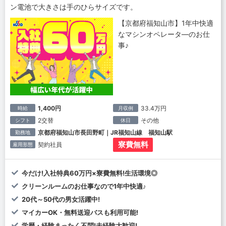
ン電池で大きさは手のひらサイズです。
【京都府福知山市】1年中快適
なマシンオペレータ―のお仕
事♪
1,400円
33.4万円
時給
月収例
2交替
その他
シフト
休日
京都府福知山市長田野町｜JR福知山線 福知山駅
勤務地
寮費無料
契約社員
雇用形態
今だけ!入社特典60万円×寮費無料!生活環境◎
クリーンルームのお仕事なので1年中快適♪
20代～50代の男女活躍中!
マイカーOK・無料送迎バスも利用可能!
学歴・経験まったく不問!未経験大歓迎!