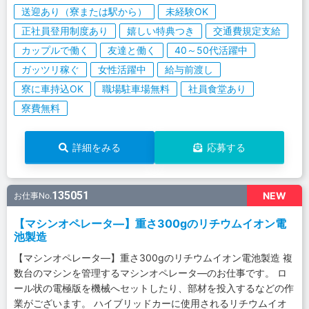
送迎あり（寮または駅から）
未経験OK
正社員登用制度あり
嬉しい特典つき
交通費規定支給
カップルで働く
友達と働く
40～50代活躍中
ガッツリ稼ぐ
女性活躍中
給与前渡し
寮に車持込OK
職場駐車場無料
社員食堂あり
寮費無料
詳細をみる
応募する
135051
NEW
お仕事No.
【マシンオペレータ―】重さ300gのリチウムイオン電
池製造
【マシンオペレータ―】重さ300gのリチウムイオン電池製造 複
数台のマシンを管理するマシンオペレータ―のお仕事です。 ロ
ール状の電極版を機械へセットしたり、部材を投入するなどの作
業がございます。 ハイブリッドカーに使用されるリチウムイオ