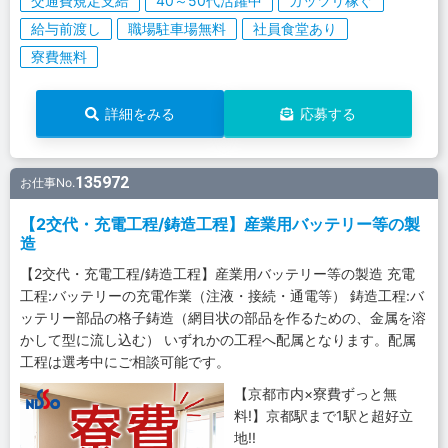
交通費規定支給
40～50代活躍中
ガッツリ稼ぐ
給与前渡し
職場駐車場無料
社員食堂あり
寮費無料
詳細をみる
応募する
135972
お仕事No.
【2交代・充電工程/鋳造工程】産業用バッテリー等の製
造
【2交代・充電工程/鋳造工程】産業用バッテリー等の製造 充電
工程:バッテリーの充電作業（注液・接続・通電等） 鋳造工程:バ
ッテリー部品の格子鋳造（網目状の部品を作るための、金属を溶
かして型に流し込む） いずれかの工程へ配属となります。配属
工程は選考中にご相談可能です。
【京都市内×寮費ずっと無
料!】京都駅まで1駅と超好立
地!!