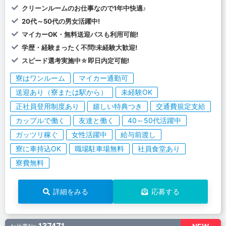
クリーンルームのお仕事なので1年中快適♪
20代～50代の男女活躍中!
マイカーOK・無料送迎バスも利用可能!
学歴・経験まったく不問!未経験大歓迎!
スピード選考実施中☆即日内定可能!
寮はワンルーム
マイカー通勤可
送迎あり（寮または駅から）
未経験OK
正社員登用制度あり
嬉しい特典つき
交通費規定支給
カップルで働く
友達と働く
40～50代活躍中
ガッツリ稼ぐ
女性活躍中
給与前渡し
寮に車持込OK
職場駐車場無料
社員食堂あり
寮費無料
詳細をみる
応募する