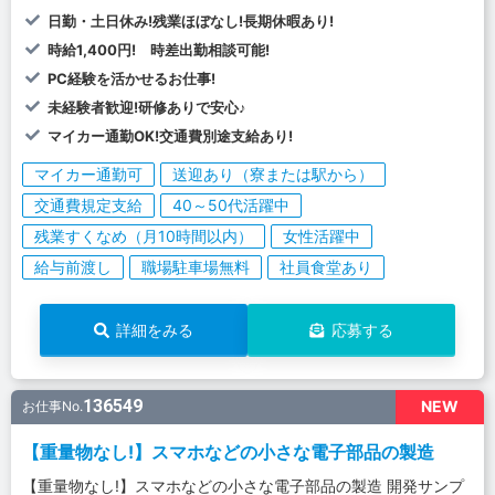
日勤・土日休み!残業ほぼなし!長期休暇あり!
時給1,400円! 時差出勤相談可能!
PC経験を活かせるお仕事!
未経験者歓迎!研修ありで安心♪
マイカー通勤OK!交通費別途支給あり!
マイカー通勤可
送迎あり（寮または駅から）
交通費規定支給
40～50代活躍中
残業すくなめ（月10時間以内）
女性活躍中
給与前渡し
職場駐車場無料
社員食堂あり
詳細をみる
応募する
136549
NEW
お仕事No.
【重量物なし!】スマホなどの小さな電子部品の製造
【重量物なし!】スマホなどの小さな電子部品の製造 開発サンプ