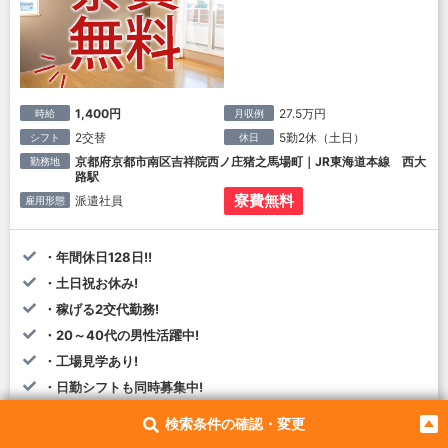
1,400円
27.5万円
時給
月収例
2交替
5勤2休（土日）
シフト
休日
京都府京都市南区吉祥院西ノ庄猪之馬場町｜JR東海道本線 西大
勤務地
路駅
寮費無料
派遣社員
雇用形態
・年間休日128日!!
・土日祝お休み!
・稼げる2交代勤務!
・20～40代の男性活躍中!
・工場見学あり!
・日勤シフトも同時募集中!
寮はワンルーム
未経験OK
嬉しい特典つき
検索条件の確認・変更