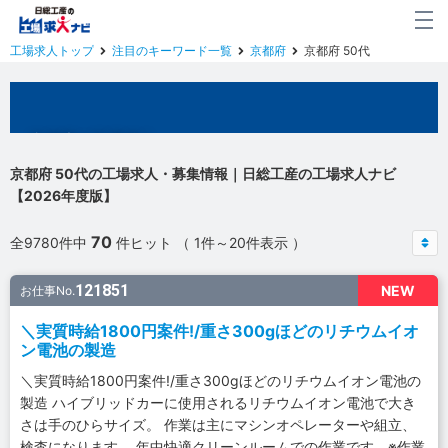
工場求人トップ
注目のキーワード一覧
京都府
京都府 50代
京都府の工場求人
京都府 50代の工場求人・募集情報｜日総工産の工場求人ナビ
【2026年度版】
70
全9780件中
件ヒット （ 1件～20件表示 ）
121851
NEW
お仕事No.
＼実質時給1800円案件!/重さ300gほどのリチウムイオ
ン電池の製造
＼実質時給1800円案件!/重さ300gほどのリチウムイオン電池の
製造 ハイブリッドカーに使用されるリチウムイオン電池で大き
さは手のひらサイズ。 作業は主にマシンオペレーターや組立、
検査になります。 年中快適クリーンルームでの作業です。※作業