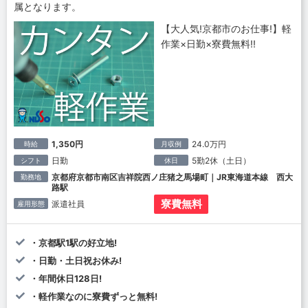
属となります。
【大人気!京都市のお仕事!】軽
作業×日勤×寮費無料!!
1,350円
24.0万円
時給
月収例
日勤
5勤2休（土日）
シフト
休日
京都府京都市南区吉祥院西ノ庄猪之馬場町｜JR東海道本線 西大
勤務地
路駅
寮費無料
派遣社員
雇用形態
・京都駅1駅の好立地!
・日勤・土日祝お休み!
・年間休日128日!
・軽作業なのに寮費ずっと無料!