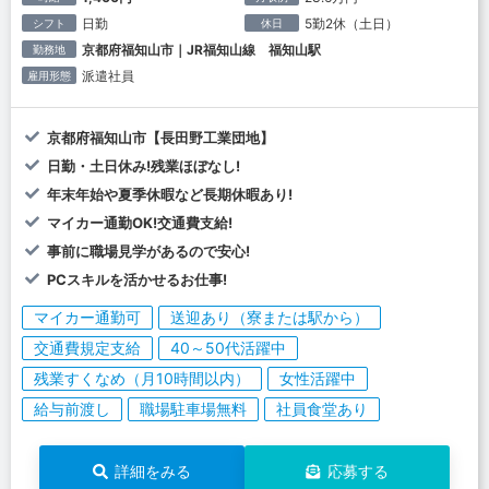
日勤
5勤2休（土日）
シフト
休日
京都府福知山市｜JR福知山線 福知山駅
勤務地
派遣社員
雇用形態
京都府福知山市【長田野工業団地】
日勤・土日休み!残業ほぼなし!
年末年始や夏季休暇など長期休暇あり!
マイカー通勤OK!交通費支給!
事前に職場見学があるので安心!
PCスキルを活かせるお仕事!
マイカー通勤可
送迎あり（寮または駅から）
交通費規定支給
40～50代活躍中
残業すくなめ（月10時間以内）
女性活躍中
給与前渡し
職場駐車場無料
社員食堂あり
詳細をみる
応募する