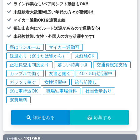
ライン作業なし!ペア同シフト勤務もOK!!
未経験者大歓迎!幅広い年代の方々が活躍中!
マイカー通勤OK!交通費支給!
福知山市内にてルート送迎があるので通勤安心!
未経験歓迎♪女性・外国人の方も活躍中です!
寮はワンルーム
マイカー通勤可
送迎あり（寮または駅から）
未経験OK
正社員登用制度あり
嬉しい特典つき
交通費規定支給
カップルで働く
友達と働く
40～50代活躍中
ガッツリ稼ぐ
女性活躍中
給与前渡し
寮に車持込OK
職場駐車場無料
社員食堂あり
寮費無料
詳細をみる
応募する
131958
お仕事No.