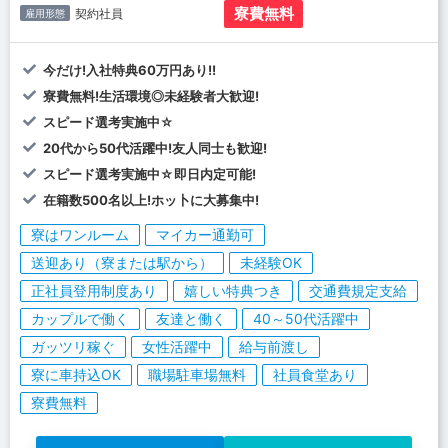
寮費無料
契約社員
雇用形態
今だけ!入社特典60万円あり!!
寮費無料!生活環境◎未経験者大歓迎!
スピード選考実施中☆
20代から50代活躍中!友人同士も歓迎!
スピード選考実施中☆即日内定可能!
在籍数500名以上!ホッ卜に大募集中!
寮はワンルーム
マイカー通勤可
送迎あり（寮または駅から）
未経験OK
正社員登用制度あり
嬉しい特典つき
交通費規定支給
カップルで働く
友達と働く
40～50代活躍中
ガッツリ稼ぐ
女性活躍中
給与前渡し
寮に車持込OK
職場駐車場無料
社員食堂あり
寮費無料