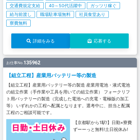
交通費規定支給
40～50代活躍中
ガッツリ稼ぐ
給与前渡し
職場駐車場無料
社員食堂あり
寮費無料
詳細をみる
応募する
135962
お仕事No.
【組立工程】産業用バッテリー等の製造
【組立工程】産業用バッテリー等の製造 産業用電池・液式電池
の組立作業（手作業や工具を用いての組立作業） フォークリフ
ト用バッテリーの製造（完成した電池への充電・電極版の加工
等） いずれかの工程へ配属となります。選考中に、担当と配属
工程のご相談可能です。
【京都駅から1駅!】日勤×寮費
ずーーっと無料!土日祝休み!