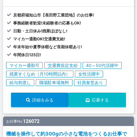
京都府福知山市【長田野工業団地】のお仕事!
事務経験者歓迎!未経験者の応募もOK!
日勤・土日休み!残業ほぼなし!
マイカー通勤OK!交通費支給!
年末年始や夏季休暇など長期休暇あり!
年間休日125日!
マイカー通勤可
交通費規定支給
40～50代活躍中
残業すくなめ（月10時間以内）
女性活躍中
給与前渡し
職場駐車場無料
社員食堂あり
詳細をみる
応募する
126072
お仕事No.
機械を操作して約300gの小さな電池をつくるお仕事で