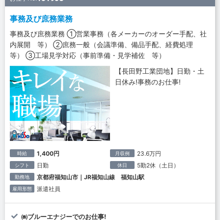
事務及び庶務業務
事務及び庶務業務 ①営業事務（各メーカーのオーダー手配、社
内展開 等） ②庶務一般（会議準備、備品手配、経費処理
等） ③工場見学対応（事前準備・見学補佐 等）
【長田野工業団地】日勤・土
日休み!事務のお仕事!
1,400円
23.6万円
時給
月収例
日勤
5勤2休（土日）
シフト
休日
京都府福知山市｜JR福知山線 福知山駅
勤務地
派遣社員
雇用形態
㈱ブルーエナジーでのお仕事!