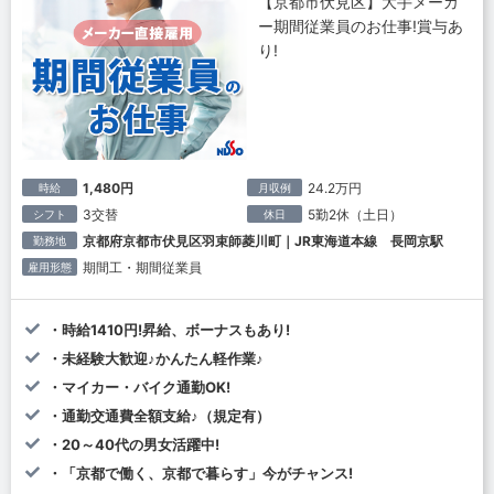
【京都市伏見区】大手メーカ
ー期間従業員のお仕事!賞与あ
り!
1,480円
24.2万円
時給
月収例
3交替
5勤2休（土日）
シフト
休日
京都府京都市伏見区羽束師菱川町｜JR東海道本線 長岡京駅
勤務地
期間工・期間従業員
雇用形態
・時給1410円!昇給、ボーナスもあり!
・未経験大歓迎♪かんたん軽作業♪
・マイカー・バイク通勤OK!
・通勤交通費全額支給♪（規定有）
・20～40代の男女活躍中!
・「京都で働く、京都で暮らす」今がチャンス!