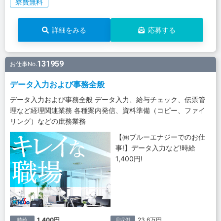
寮費無料
詳細をみる
応募する
131959
お仕事No.
データ入力および事務全般
データ入力および事務全般 データ入力、給与チェック、伝票管
理など経理関連業務 各種案内発信、資料準備（コピー、ファイ
リング）などの庶務業務
【㈱ブルーエナジーでのお仕
事!】データ入力など!時給
1,400円!
1,400円
23.6万円
時給
月収例