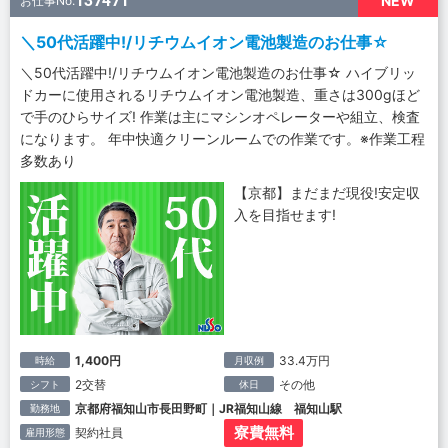
137471
NEW
お仕事No.
＼50代活躍中!/リチウムイオン電池製造のお仕事☆
＼50代活躍中!/リチウムイオン電池製造のお仕事☆ ハイブリッ
ドカーに使用されるリチウムイオン電池製造、重さは300gほど
で手のひらサイズ! 作業は主にマシンオペレーターや組立、検査
になります。 年中快適クリーンルームでの作業です。※作業工程
多数あり
【京都】まだまだ現役!安定収
入を目指せます!
1,400円
33.4万円
時給
月収例
2交替
その他
シフト
休日
京都府福知山市長田野町｜JR福知山線 福知山駅
勤務地
寮費無料
契約社員
雇用形態