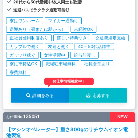
20代から50代活躍中!友人同士も歓迎!
送迎バスでラクラク通勤可能◎
寮はワンルーム
マイカー通勤可
送迎あり（寮または駅から）
未経験OK
正社員登用制度あり
嬉しい特典つき
交通費規定支給
カップルで働く
友達と働く
40～50代活躍中
ガッツリ稼ぐ
女性活躍中
給与前渡し
寮に車持込OK
職場駐車場無料
社員食堂あり
寮費無料
お仕事情報強化中！
詳細をみる
応募する
135051
NEW
お仕事No.
【マシンオペレータ―】重さ300gのリチウムイオン電
池製造