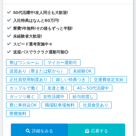
50代活躍中!友人同士も大歓迎!
入社特典はなんと60万円!
寮費1年無料!その後もずっと半額!
未経験者大歓迎!
スピード選考実施中☆
送迎バスでラクラク通勤可能◎
寮はワンルーム
マイカー通勤可
送迎あり（寮または駅から）
未経験OK
正社員登用制度あり
嬉しい特典つき
交通費規定支給
カップルで働く
友達と働く
40～50代活躍中
ガッツリ稼ぐ
女性活躍中
給与前渡し
寮に車持込OK
職場駐車場無料
社員食堂あり
寮費無料
詳細をみる
応募する