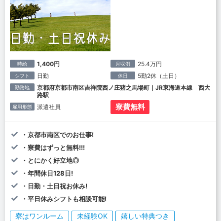
1,400円
25.4万円
時給
月収例
日勤
5勤2休（土日）
シフト
休日
京都府京都市南区吉祥院西ノ庄猪之馬場町｜JR東海道本線 西大
勤務地
路駅
寮費無料
派遣社員
雇用形態
・京都市南区でのお仕事!
・寮費はずっと無料!!!
・とにかく好立地◎
・年間休日128日!
・日勤・土日祝お休み!
・平日休みシフトも相談可能!
寮はワンルーム
未経験OK
嬉しい特典つき