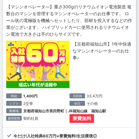
【マシンオペレータ―】重さ300gのリチウムイオン電池製造 複
数台のマシンを管理するマシンオペレータ―のお仕事です。 ロ
ール状の電極版を機械へセットしたり、部材を投入するなどの作
業がございます。 ハイブリッドカーに使用されるリチウムイオ
ン電池で大きさは手のひらサイズです。
【京都府福知山市】1年中快適
なマシンオペレータ―のお仕
事♪
1,400円
33.4万円
時給
月収例
2交替
その他
シフト
休日
京都府福知山市長田野町｜JR福知山線 福知山駅
勤務地
寮費無料
契約社員
雇用形態
今だけ!入社特典60万円×寮費無料!生活環境◎