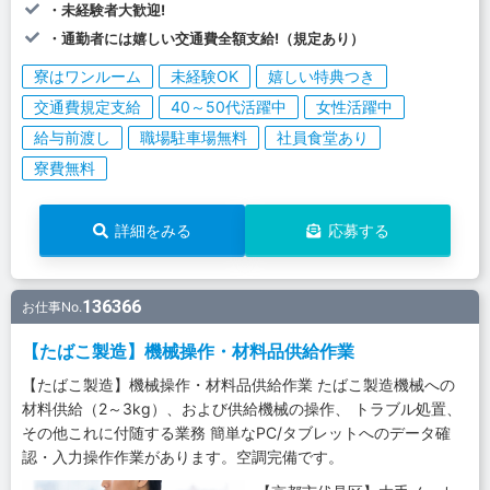
・未経験者大歓迎!
・通勤者には嬉しい交通費全額支給!（規定あり）
寮はワンルーム
未経験OK
嬉しい特典つき
交通費規定支給
40～50代活躍中
女性活躍中
給与前渡し
職場駐車場無料
社員食堂あり
寮費無料
詳細をみる
応募する
136366
お仕事No.
【たばこ製造】機械操作・材料品供給作業
【たばこ製造】機械操作・材料品供給作業 たばこ製造機械への
材料供給（2～3kg）、および供給機械の操作、 トラブル処置、
その他これに付随する業務 簡単なPC/タブレットへのデータ確
認・入力操作作業があります。空調完備です。