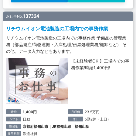
137324
お仕事No.
リチウムイオン電池製造の工場内での事務作業
リチウムイオン電池製造の工場内での事務作業 予備品の管理業
務（部品発注/荷物運搬・入庫処理/伝票処理業務/棚卸など） そ
の他、データ入力などもあります。
【未経験者OK!】工場内での事
務作業!時給1,400円!
1,400円
23.5万円
時給
月収例
日勤
5勤2休（土日）
シフト
休日
京都府福知山市｜JR福知山線 福知山駅
勤務地
派遣社員
雇用形態