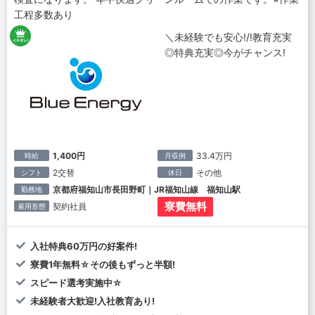
工程多数あり
＼未経験でも安心!/!教育充実
◎特典充実◎今がチャンス!
1,400円
33.4万円
時給
月収例
2交替
その他
シフト
休日
京都府福知山市長田野町｜JR福知山線 福知山駅
勤務地
寮費無料
契約社員
雇用形態
入社特典60万円の好案件!
寮費1年無料☆その後もずっと半額!
スピード選考実施中☆
未経験者大歓迎!入社教育あり!