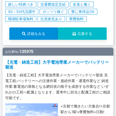
嬉しい特典つき
交通費規定支給
友達と働く
40～50代活躍中
ガッツリ稼ぐ
寮に車持込OK
職場駐車場無料
社員食堂あり
寮費無料
詳細をみる
応募する
135975
お仕事No.
【充電・鋳造工程】大手電池専業メーカーでバッテリー
製造
【充電・鋳造工程】大手電池専業メーカーでバッテリー製造 充
電工程:バッテリーへの注液作業・接続作業・通電作業など 鋳造
作業:蓄電池の骨格となる網目状の格子を成形する作業など いず
れかの工程へ配属となります。選考中に担当と配属工程のご相談
可能です。
<京都で働きたい方集合!>京都
駅から1駅×寮費無料×日勤!