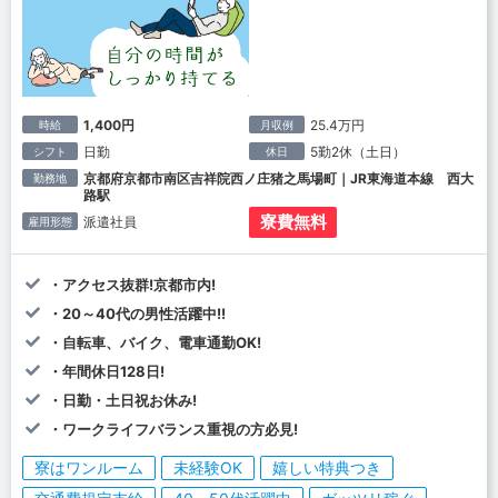
1,400円
25.4万円
時給
月収例
日勤
5勤2休（土日）
シフト
休日
京都府京都市南区吉祥院西ノ庄猪之馬場町｜JR東海道本線 西大
勤務地
路駅
寮費無料
派遣社員
雇用形態
・アクセス抜群!京都市内!
・20～40代の男性活躍中!!
・自転車、バイク、電車通勤OK!
・年間休日128日!
・日勤・土日祝お休み!
・ワークライフバランス重視の方必見!
寮はワンルーム
未経験OK
嬉しい特典つき