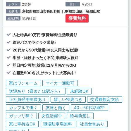
2交替
その他
シフト
休日
京都府福知山市長田野町｜JR福知山線 福知山駅
勤務地
寮費無料
契約社員
雇用形態
入社特典60万円!寮費無料!生活環境◎
送迎バスでラクラク通勤♪
20代から50代活躍中!友人同士も歓迎!
学歴・経験まったく不問!未経験大歓迎!
即日内定可能!就業は2か月先でもOK!
在籍数500名以上!ホッ卜に大募集中!
寮はワンルーム
マイカー通勤可
送迎あり（寮または駅から）
未経験OK
正社員登用制度あり
嬉しい特典つき
交通費規定支給
カップルで働く
友達と働く
40～50代活躍中
ガッツリ稼ぐ
女性活躍中
給与前渡し
寮に車持込OK
職場駐車場無料
社員食堂あり