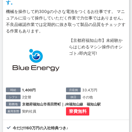
す。
機械を操作して約300gの小さな電池をつくるお仕事です。 マニ
ュアルに沿って操作していただく作業で力仕事ではありません。
不良品確認作業では定期的に抜き取って製品の品質をチェックす
る作業もあります。
【京都府福知山市】未経験か
らはじめるマシン操作のオシ
ゴト♪即内定可!
1,400円
33.4万円
時給
月収例
2交替
その他
シフト
休日
京都府福知山市長田野町｜JR福知山線 福知山駅
勤務地
寮費無料
契約社員
雇用形態
今だけ!!60万円の入社特典つき♪