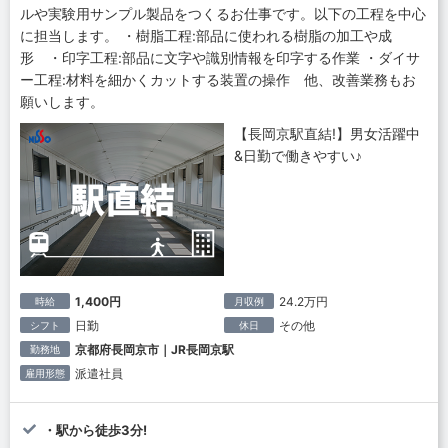
ルや実験用サンプル製品をつくるお仕事です。以下の工程を中心
に担当します。 ・樹脂工程:部品に使われる樹脂の加工や成
形 ・印字工程:部品に文字や識別情報を印字する作業 ・ダイサ
ー工程:材料を細かくカットする装置の操作 他、改善業務もお
願いします。
【長岡京駅直結!】男女活躍中
&日勤で働きやすい♪
1,400円
24.2万円
時給
月収例
日勤
その他
シフト
休日
京都府長岡京市｜JR長岡京駅
勤務地
派遣社員
雇用形態
・駅から徒歩3分!