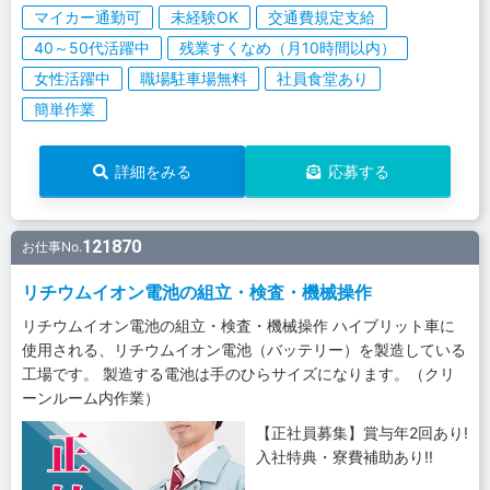
マイカー通勤可
未経験OK
交通費規定支給
40～50代活躍中
残業すくなめ（月10時間以内）
女性活躍中
職場駐車場無料
社員食堂あり
簡単作業
詳細をみる
応募する
121870
お仕事No.
リチウムイオン電池の組立・検査・機械操作
リチウムイオン電池の組立・検査・機械操作 ハイブリット車に
使用される、リチウムイオン電池（バッテリー）を製造している
工場です。 製造する電池は手のひらサイズになります。（クリ
ーンルーム内作業）
【正社員募集】賞与年2回あり!
入社特典・寮費補助あり!!