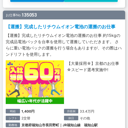
135053
お仕事No.
【運搬】完成したリチウムイオン電池の運搬のお仕事
【運搬】完成したリチウムイオン電池の運搬のお仕事 約15kgの
完成品電池パックを台車を使用して運搬していただきます。 さ
らに重い電池パックの運搬を行う場合もありますが、その際はハ
ンドリフトを使用します。
【大量採用☆】京都のお仕事
☆スピード選考実施中!
1,400円
33.4万円
時給
月収例
2交替
その他
シフト
休日
京都府福知山市長田野町｜JR福知山線 福知山駅
勤務地