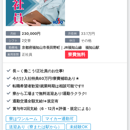
230,000円
33.1万円
月給
月収例
2交替
その他
シフト
休日
京都府福知山市長田野町｜JR福知山線 福知山駅
勤務地
寮費無料
正社員
雇用形態
長～く働こう!正社員のお仕事!
今だけ入社特典60万円!寮費補助あり★
転職希望者歓迎!就業時期は相談可能です!!
寮から工場まで無料送迎あり!通勤ラクラク!
通勤交通全額支給!※規定有
賞与年2回支給（6・12月※評価・規定による）
寮はワンルーム
マイカー通勤可
送迎あり（寮または駅から）
未経験OK