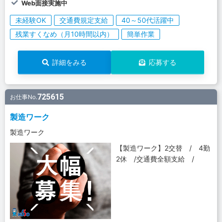
Web面接実施中
未経験OK
交通費規定支給
40～50代活躍中
残業すくなめ（月10時間以内）
簡単作業
詳細をみる
応募する
725615
お仕事No.
製造ワーク
製造ワーク
【製造ワーク】2交替 / 4勤
2休 /交通費全額支給 /