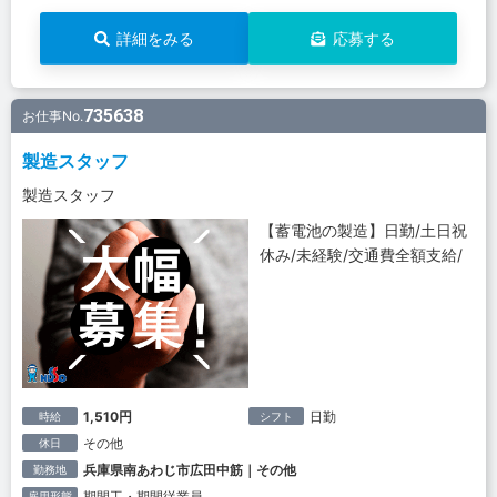
詳細をみる
応募する
735638
お仕事No.
製造スタッフ
製造スタッフ
【蓄電池の製造】日勤/土日祝
休み/未経験/交通費全額支給/
1,510円
日勤
時給
シフト
その他
休日
兵庫県南あわじ市広田中筋｜その他
勤務地
期間工・期間従業員
雇用形態