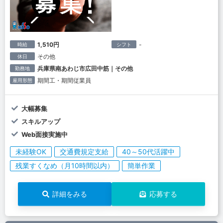
1,510円
-
時給
シフト
その他
休日
兵庫県南あわじ市広田中筋｜その他
勤務地
期間工・期間従業員
雇用形態
大幅募集
スキルアップ
Web面接実施中
未経験OK
交通費規定支給
40～50代活躍中
残業すくなめ（月10時間以内）
簡単作業
詳細をみる
応募する