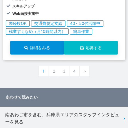
スキルアップ
Web面接実施中
未経験OK
交通費規定支給
40～50代活躍中
残業すくなめ（月10時間以内）
簡単作業
詳細をみる
応募する
1
2
3
4
>
あわせて読みたい
南あわじ市を含む、兵庫県エリアのスタッフインタビュ
ーを見る