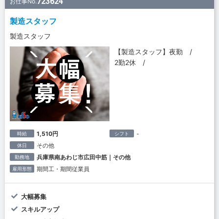
723624
お仕事No.
製造スタッフ
製造スタッフ
【製造スタッフ】夜勤 /
2勤2休 /
1,510円
-
時給
シフト
その他
休日
兵庫県南あわじ市広田中筋｜その他
勤務地
期間工・期間従業員
雇用形態
大幅募集
スキルアップ