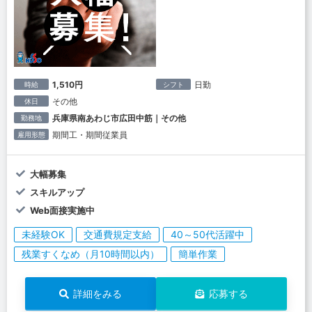
1,510円
日勤
時給
シフト
その他
休日
兵庫県南あわじ市広田中筋｜その他
勤務地
期間工・期間従業員
雇用形態
大幅募集
スキルアップ
Web面接実施中
未経験OK
交通費規定支給
40～50代活躍中
残業すくなめ（月10時間以内）
簡単作業
詳細をみる
応募する