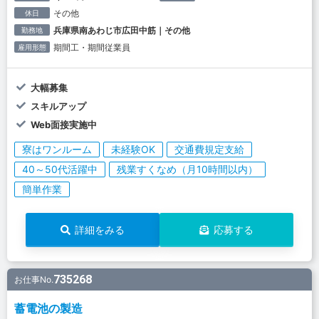
その他
休日
兵庫県南あわじ市広田中筋｜その他
勤務地
期間工・期間従業員
雇用形態
大幅募集
スキルアップ
Web面接実施中
寮はワンルーム
未経験OK
交通費規定支給
40～50代活躍中
残業すくなめ（月10時間以内）
簡単作業
詳細をみる
応募する
735268
お仕事No.
蓄電池の製造