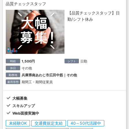
品質チェックスタッフ
【品質チェックスタッフ】日
勤/シフト休み
1,500円
日勤
時給
シフト
その他
休日
兵庫県南あわじ市広田中筋｜その他
勤務地
期間工・期間従業員
雇用形態
大幅募集
スキルアップ
Web面接実施中
未経験OK
交通費規定支給
40～50代活躍中