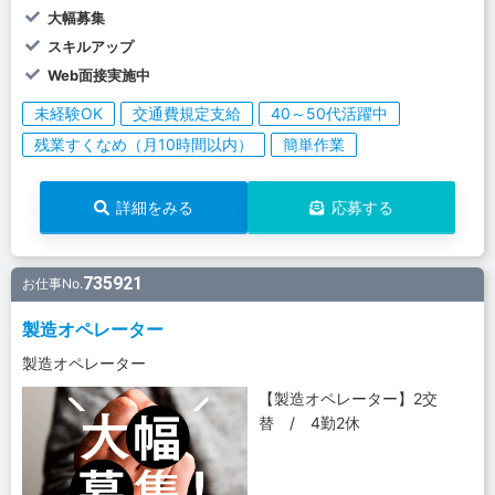
大幅募集
スキルアップ
Web面接実施中
未経験OK
交通費規定支給
40～50代活躍中
残業すくなめ（月10時間以内）
簡単作業
詳細をみる
応募する
735921
お仕事No.
製造オペレーター
製造オペレーター
【製造オペレーター】2交
替 / 4勤2休