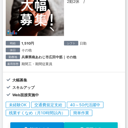
2勤2休 /
1,510円
日勤
時給
シフト
その他
休日
兵庫県南あわじ市広田中筋｜その他
勤務地
期間工・期間従業員
雇用形態
大幅募集
スキルアップ
Web面接実施中
未経験OK
交通費規定支給
40～50代活躍中
残業すくなめ（月10時間以内）
簡単作業