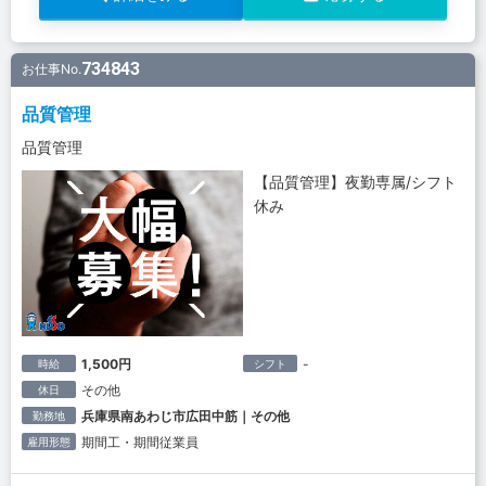
734843
お仕事No.
品質管理
品質管理
【品質管理】夜勤専属/シフト
休み
1,500円
-
時給
シフト
その他
休日
兵庫県南あわじ市広田中筋｜その他
勤務地
期間工・期間従業員
雇用形態