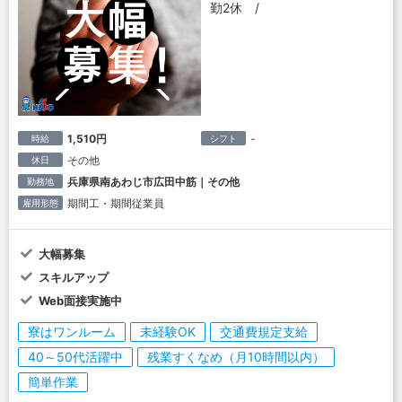
勤2休 /
1,510円
-
時給
シフト
その他
休日
兵庫県南あわじ市広田中筋｜その他
勤務地
期間工・期間従業員
雇用形態
大幅募集
スキルアップ
Web面接実施中
寮はワンルーム
未経験OK
交通費規定支給
40～50代活躍中
残業すくなめ（月10時間以内）
簡単作業