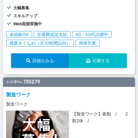
大幅募集
スキルアップ
Web面接実施中
未経験OK
交通費規定支給
40～50代活躍中
残業すくなめ（月10時間以内）
簡単作業
詳細をみる
応募する
735279
お仕事No.
製造ワーク
製造ワーク
【製造ワーク】夜勤 / 2
勤2休 /