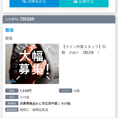
詳細をみる
応募する
735269
お仕事No.
製造
製造
【ライン作業スタッフ】日
勤 のみ× 2勤2休 !
1,510円
日勤
時給
シフト
その他
休日
兵庫県南あわじ市広田中筋｜その他
勤務地
期間工・期間従業員
雇用形態