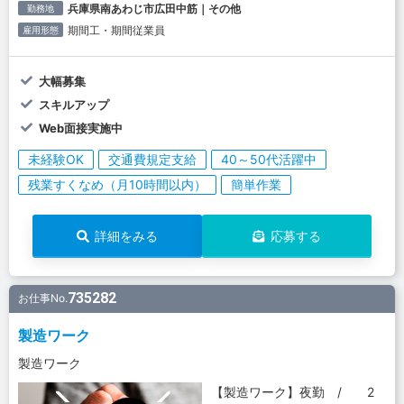
兵庫県南あわじ市広田中筋｜その他
勤務地
期間工・期間従業員
雇用形態
大幅募集
スキルアップ
Web面接実施中
未経験OK
交通費規定支給
40～50代活躍中
残業すくなめ（月10時間以内）
簡単作業
詳細をみる
応募する
735282
お仕事No.
製造ワーク
製造ワーク
【製造ワーク】夜勤 / 2