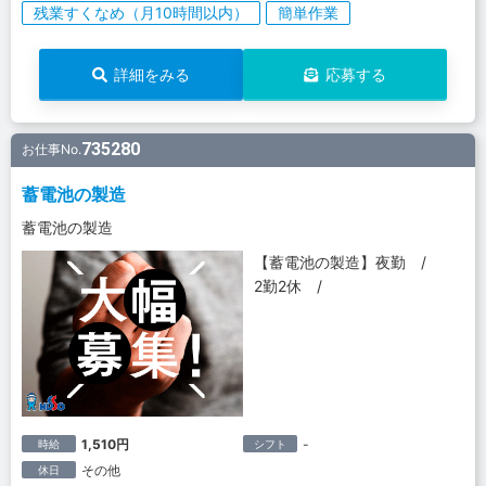
残業すくなめ（月10時間以内）
簡単作業
詳細をみる
応募する
735280
お仕事No.
蓄電池の製造
蓄電池の製造
【蓄電池の製造】夜勤 /
2勤2休 /
1,510円
-
時給
シフト
その他
休日