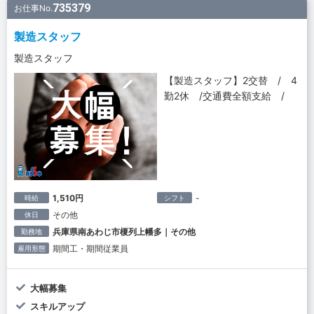
735379
お仕事No.
製造スタッフ
製造スタッフ
【製造スタッフ】2交替 / 4
勤2休 /交通費全額支給 /
1,510円
-
時給
シフト
その他
休日
兵庫県南あわじ市榎列上幡多｜その他
勤務地
期間工・期間従業員
雇用形態
大幅募集
スキルアップ