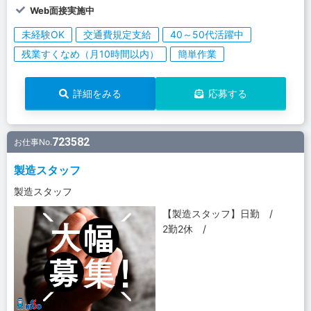
Web面接実施中
未経験OK
交通費規定支給
40～50代活躍中
残業すくなめ（月10時間以内）
簡単作業
詳細をみる
応募する
723582
お仕事No.
製造スタッフ
製造スタッフ
【製造スタッフ】日勤 /
2勤2休 /