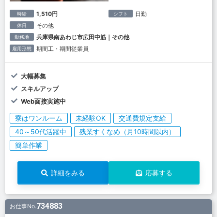
1,510円
日勤
時給
シフト
その他
休日
兵庫県南あわじ市広田中筋｜その他
勤務地
期間工・期間従業員
雇用形態
大幅募集
スキルアップ
Web面接実施中
寮はワンルーム
未経験OK
交通費規定支給
40～50代活躍中
残業すくなめ（月10時間以内）
簡単作業
詳細をみる
応募する
734883
お仕事No.