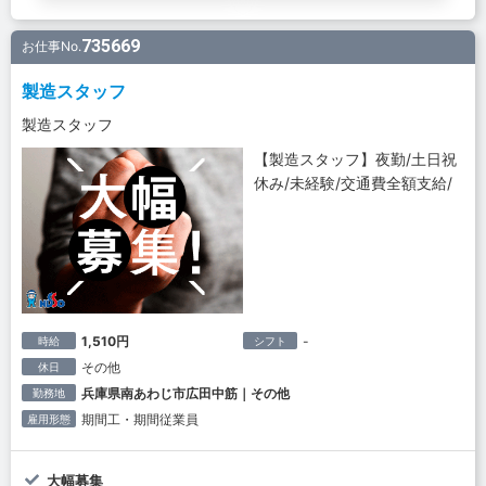
735669
お仕事No.
製造スタッフ
製造スタッフ
【製造スタッフ】夜勤/土日祝
休み/未経験/交通費全額支給/
1,510円
-
時給
シフト
その他
休日
兵庫県南あわじ市広田中筋｜その他
勤務地
期間工・期間従業員
雇用形態
大幅募集