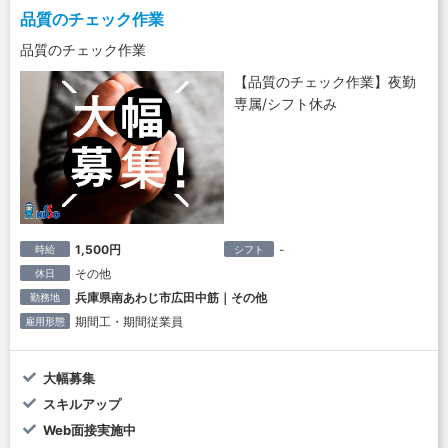
品質のチェック作業
品質のチェック作業
【品質のチェック作業】夜勤
専属/シフト休み
1,500円
-
時給
シフト
その他
休日
兵庫県南あわじ市広田中筋｜その他
勤務地
期間工・期間従業員
雇用形態
大幅募集
スキルアップ
Web面接実施中