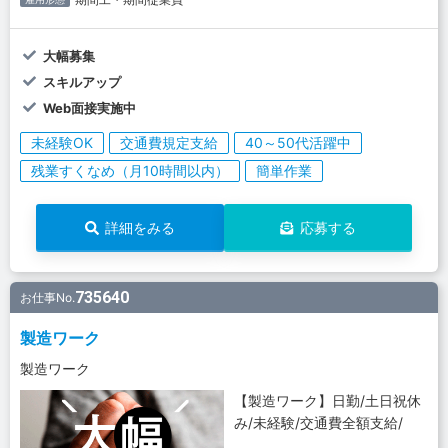
大幅募集
スキルアップ
Web面接実施中
未経験OK
交通費規定支給
40～50代活躍中
残業すくなめ（月10時間以内）
簡単作業
詳細をみる
応募する
735640
お仕事No.
製造ワーク
製造ワーク
【製造ワーク】日勤/土日祝休
み/未経験/交通費全額支給/