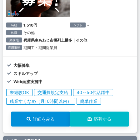
1,510円
-
時給
シフト
その他
休日
兵庫県南あわじ市榎列上幡多｜その他
勤務地
期間工・期間従業員
雇用形態
大幅募集
スキルアップ
Web面接実施中
未経験OK
交通費規定支給
40～50代活躍中
残業すくなめ（月10時間以内）
簡単作業
詳細をみる
応募する