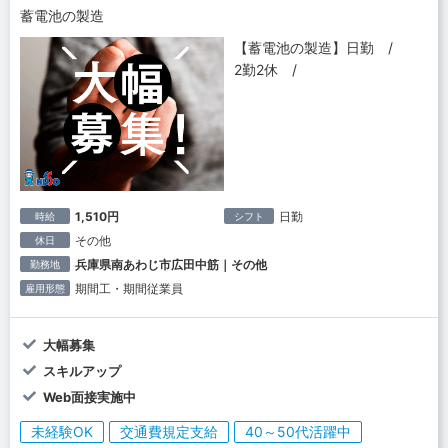
蓄電池の製造
【蓄電池の製造】日勤 /
2勤2休 /
1,510円
日勤
時給
シフト
その他
休日
兵庫県南あわじ市広田中筋｜その他
勤務地
期間工・期間従業員
雇用形態
大幅募集
スキルアップ
Web面接実施中
未経験OK
交通費規定支給
40～50代活躍中