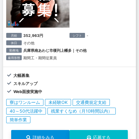
352,963円
-
月給
シフト
その他
休日
兵庫県南あわじ市榎列上幡多｜その他
勤務地
期間工・期間従業員
雇用形態
大幅募集
スキルアップ
Web面接実施中
寮はワンルーム
未経験OK
交通費規定支給
40～50代活躍中
残業すくなめ（月10時間以内）
簡単作業
詳細をみる
応募する