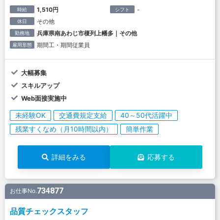
1,510円
-
時給
シフト
その他
休日
兵庫県南あわじ市榎列上幡多｜その他
勤務地
期間工・期間従業員
雇用形態
大幅募集
スキルアップ
Web面接実施中
未経験OK
交通費規定支給
40～50代活躍中
残業すくなめ（月10時間以内）
簡単作業
詳細をみる
応募する
734877
お仕事No.
品質チェックスタッフ