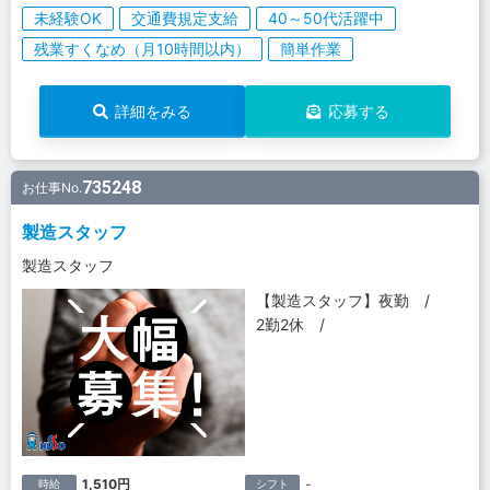
未経験OK
交通費規定支給
40～50代活躍中
残業すくなめ（月10時間以内）
簡単作業
詳細をみる
応募する
735248
お仕事No.
製造スタッフ
製造スタッフ
【製造スタッフ】夜勤 /
2勤2休 /
1,510円
-
時給
シフト