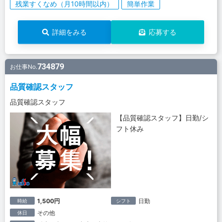
残業すくなめ（月10時間以内）
簡単作業
詳細をみる
応募する
734879
お仕事No.
品質確認スタッフ
品質確認スタッフ
【品質確認スタッフ】日勤/シ
フト休み
1,500円
日勤
時給
シフト
その他
休日