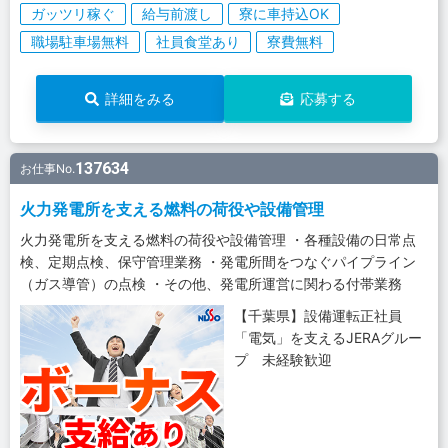
ガッツリ稼ぐ
給与前渡し
寮に車持込OK
職場駐車場無料
社員食堂あり
寮費無料
詳細をみる
応募する
137634
お仕事No.
火力発電所を支える燃料の荷役や設備管理
火力発電所を支える燃料の荷役や設備管理 ・各種設備の日常点
検、定期点検、保守管理業務 ・発電所間をつなぐパイプライン
（ガス導管）の点検 ・その他、発電所運営に関わる付帯業務
【千葉県】設備運転正社員
「電気」を支えるJERAグルー
プ 未経験歓迎