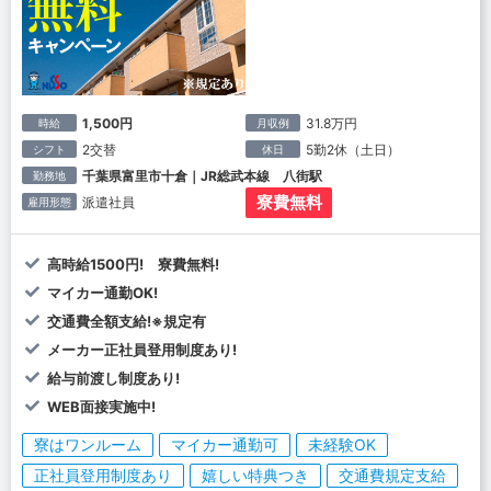
1,500円
31.8万円
時給
月収例
2交替
5勤2休（土日）
シフト
休日
千葉県富里市十倉｜JR総武本線 八街駅
勤務地
寮費無料
派遣社員
雇用形態
高時給1500円! 寮費無料!
マイカー通勤OK!
交通費全額支給!※規定有
メーカー正社員登用制度あり!
給与前渡し制度あり!
WEB面接実施中!
寮はワンルーム
マイカー通勤可
未経験OK
正社員登用制度あり
嬉しい特典つき
交通費規定支給