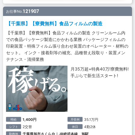
121907
お仕事No.
【千葉県】【寮費無料】食品フィルムの製造
【千葉県】【寮費無料】食品フィルムの製造 クリーンルーム内
での食品パッケージ製造にかかわる業務 パッケージフィルムの
印刷装置・特殊フィルム張り合わせ装置のオペレーター・材料の
セット。 インク・接着剤等の補充、品種替え段取り・装置メン
テナンス・清掃業務
月35万超+特典40万!寮費無料!
手ぶらで新生活スタート!
1,400円
35.1万円
時給
月収例
2交替
4勤2休
シフト
休日
千葉県旭市さくら台｜JR総武本線 旭駅
勤務地