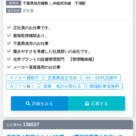
千葉県旭市鎌数｜JR総武本線 干潟駅
勤務地
正社員
雇用形態
正社員のお仕事です。
資格取得補助あり。
千葉県旭市のお仕事
働きやすさを考慮した社員想いの会社です。
化学プラントの設備管理部門 【管理職候補】
メーカー直接雇用のお仕事
マイカー通勤可
交通費規定支給
40～50代活躍中
ガッツリ稼ぐ
資格・免許が取れる
職場駐車場無料
詳細をみる
応募する
136537
お仕事No.