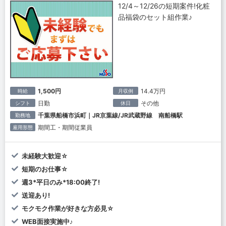
12/4～12/26の短期案件!化粧
品福袋のセット組作業♪
1,500円
14.4万円
時給
月収例
日勤
その他
シフト
休日
千葉県船橋市浜町｜JR京葉線/JR武蔵野線 南船橋駅
勤務地
期間工・期間従業員
雇用形態
未経験大歓迎☆
短期のお仕事☆
週3*平日のみ*18:00終了!
送迎あり!
モクモク作業が好きな方必見☆
WEB面接実施中♪