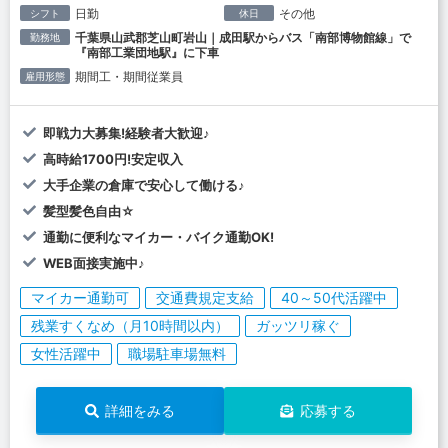
日勤
その他
シフト
休日
千葉県山武郡芝山町岩山｜成田駅からバス「南部博物館線」で
勤務地
『南部工業団地駅』に下車
期間工・期間従業員
雇用形態
即戦力大募集!経験者大歓迎♪
高時給1700円!安定収入
大手企業の倉庫で安心して働ける♪
髪型髪色自由☆
通勤に便利なマイカー・バイク通勤OK!
WEB面接実施中♪
マイカー通勤可
交通費規定支給
40～50代活躍中
残業すくなめ（月10時間以内）
ガッツリ稼ぐ
女性活躍中
職場駐車場無料
詳細をみる
応募する