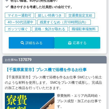
明るい職場。40代の男性活躍中♪
働きやすさを考慮した社員想いの会社です。
マイカー通勤可
嬉しい特典つき
交通費規定支給
40～50代活躍中
残業すくなめ（月10時間以内）
ガッツリ稼ぐ
資格・免許が取れる
職場駐車場無料
詳細をみる
応募する
137079
お仕事No.
【千葉県富里市】プレス機で浴槽を作るお仕事
【千葉県富里市】プレス機で浴槽を作るお仕事 SMCという粘土
のような材料を使用します。 SMCをプレス機で成形し、完成品
の加工と検品を行っていただきます。
寮費無料・エリア内高時給・
プレス成型・加工のお仕事で
す。