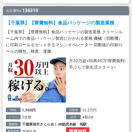
136310
お仕事No.
【千葉県】【寮費無料】食品パッケージの製造業務
【千葉県】【寮費無料】食品パッケージの製造業務 クリーンル
ーム内での食品パッケージ製造にかかわる業務 機械（切断機）
に印刷ロールをセットするマシンオペレーター 切断後の印刷ロ
ールの梱包、検査、運搬
月32万超+特典40万!寮費無料!
手ぶらで新生活スタート!
1,350円
32.2万円
時給
月収例
2交替
4勤2休
シフト
休日
千葉県旭市さくら台｜JR総武本線 旭駅
勤務地
寮費無料
派遣社員
雇用形態