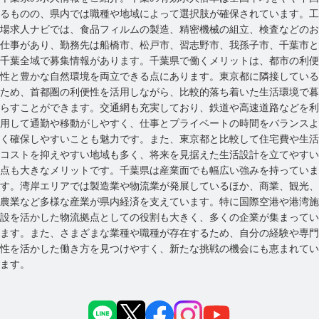
るものの、県内では職種や地域によって選択肢が確保されています。工
場求人ナビでは、食品フィルムの製造、精密機械の組立、検査などのお
仕事があり、勤務先は船橋市、松戸市、習志野市、我孫子市、千葉市と
千葉全域で募集情報があります。千葉県で働くメリットは、都市の利便
性と豊かな自然環境を両立できる点にあります。東京都に隣接している
ため、首都圏の利便性を活用しながら、比較的落ち着いた生活環境で暮
らすことができます。交通網も充実しており、鉄道や高速道路などを利
用して通勤や移動がしやすく、仕事とプライベートの時間をバランスよ
く確保しやすいことも魅力です。また、東京都と比較して住宅費や生活
コストを抑えやすい地域も多く、将来を見据えた生活設計を立てやすい
点も大きなメリットです。千葉県は産業面でも幅広い強みを持っていま
す。湾岸エリアでは製造業や物流業が発展しているほか、商業、観光、
農業など多様な産業が県内経済を支えています。特に国際空港や港湾施
設を活かした物流拠点としての役割も大きく、多くの企業が集まってい
ます。また、さまざまな業種や職種が存在するため、自分の経験や専門
性を活かした働き方を見つけやすく、新たな挑戦の機会にも恵まれてい
ます。