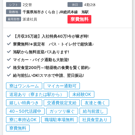
2交替
4勤2休
シフト
休日
千葉県旭市さくら台｜JR総武本線 旭駅
勤務地
寮費無料
派遣社員
雇用形態
【月収35万超】入社特典40万!今が稼ぎ時!
寮費無料!※規定有 バス・トイレ付で超快適♪
旭駅から無料送迎バスあります!
マイカー・バイク通勤も大歓迎!
格安食堂200円～!朝昼晩の食費を賢く節約♪
給与前払いOK!スマホで申請、翌日振込!
寮はワンルーム
マイカー通勤可
送迎あり（寮または駅から）
未経験OK
嬉しい特典つき
交通費規定支給
友達と働く
40～50代活躍中
ガッツリ稼ぐ
給与前渡し
寮に車持込OK
職場駐車場無料
社員食堂あり
寮費無料