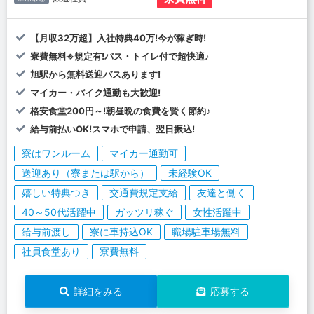
【月収32万超】入社特典40万!今が稼ぎ時!
寮費無料※規定有!バス・トイレ付で超快適♪
旭駅から無料送迎バスあります!
マイカー・バイク通勤も大歓迎!
格安食堂200円～!朝昼晩の食費を賢く節約♪
給与前払いOK!スマホで申請、翌日振込!
寮はワンルーム
マイカー通勤可
送迎あり（寮または駅から）
未経験OK
嬉しい特典つき
交通費規定支給
友達と働く
40～50代活躍中
ガッツリ稼ぐ
女性活躍中
給与前渡し
寮に車持込OK
職場駐車場無料
社員食堂あり
寮費無料
詳細をみる
応募する