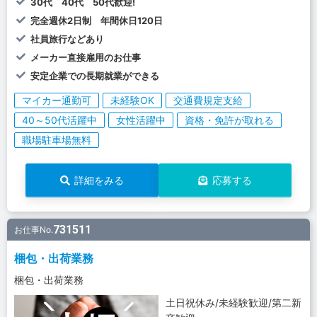
30代 40代 50代歓迎!
完全週休2日制 年間休日120日
社員旅行などあり
メーカー直接雇用のお仕事
安定企業での長期就業ができる
マイカー通勤可
未経験OK
交通費規定支給
40～50代活躍中
女性活躍中
資格・免許が取れる
職場駐車場無料
詳細をみる
応募する
731511
お仕事No.
梱包・出荷業務
梱包・出荷業務
土日祝休み/未経験歓迎/第二新