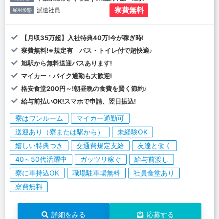
寮費無料
派遣社員
雇用形態
【月収35万超】入社特典40万!今が稼ぎ時!
寮費無料!※規定有 バス・トイレ付で超快適♪
旭駅から無料送迎バスあります!
マイカー・バイク通勤も大歓迎!
格安食堂200円～!朝昼晩の食費を賢く節約♪
給与前払いOK!スマホで申請、翌日振込!
寮はワンルーム
マイカー通勤可
送迎あり（寮または駅から）
未経験OK
嬉しい特典つき
交通費規定支給
友達と働く
40～50代活躍中
ガッツリ稼ぐ
給与前渡し
寮に車持込OK
職場駐車場無料
社員食堂あり
寮費無料
詳細をみる
応募する