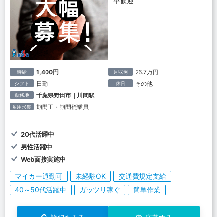
卒歓迎
1,400円
26.7万円
時給
月収例
日勤
その他
シフト
休日
千葉県野田市｜川間駅
勤務地
期間工・期間従業員
雇用形態
20代活躍中
男性活躍中
Web面接実施中
マイカー通勤可
未経験OK
交通費規定支給
40～50代活躍中
ガッツリ稼ぐ
簡単作業