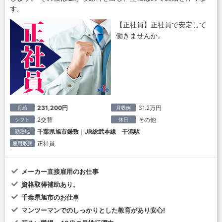
す。
【正社員】正社員で安定して
働きませんか。
231,200円
31.2万円
月給
月収例
2交替
その他
シフト
休日
千葉県旭市鎌数｜JR総武本線 干潟駅
勤務地
正社員
雇用形態
メーカー直接雇用のお仕事
資格取得補助あり。
千葉県旭市のお仕事
マンツーマンでのしっかりとした教育があり安心!