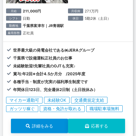
211,000円
27.1万円
月給
月収例
日勤
5勤2休（土日）
シフト
休日
千葉県富津市｜JR青堀駅
勤務地
正社員
雇用形態
世界最大級の発電会社である㈱JERAグループ
千葉県で設備運転正社員のお仕事
未経験歓迎!先輩社員のOJTも充実♪
賞与:年2回※合計4.5か月分 /2025年度
各種手当・制度が充実の福利厚生制度です
年間休日123日、完全週休2日制（土日祝休み）
マイカー通勤可
未経験OK
交通費規定支給
ガッツリ稼ぐ
資格・免許が取れる
職場駐車場無料
詳細をみる
応募する