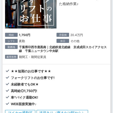
た格納作業♪
1,750円
20.4万円
時給
月収例
夜勤
その他
シフト
休日
千葉県印西市鹿黒南｜北総鉄道北総線 京成成田スカイアクセス
勤務地
線 千葉ニュータウン中央駅
期間工・期間従業員
雇用形態
★★短期のお仕事です★★
フォークリフトのお仕事です!
未経験者でもOK★
高時給◎1,750円!
車*バイク通勤OK!
WEB面接実施中♪
マイカー通勤可
送迎あり（寮または駅から）