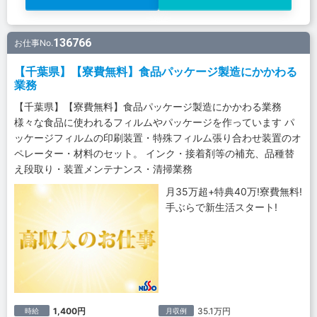
136766
お仕事No.
【千葉県】【寮費無料】食品パッケージ製造にかかわる
業務
【千葉県】【寮費無料】食品パッケージ製造にかかわる業務
様々な食品に使われるフィルムやパッケージを作っています パ
ッケージフィルムの印刷装置・特殊フィルム張り合わせ装置のオ
ペレーター・材料のセット。 インク・接着剤等の補充、品種替
え段取り・装置メンテナンス・清掃業務
月35万超+特典40万!寮費無料!
手ぶらで新生活スタート!
1,400円
35.1万円
時給
月収例