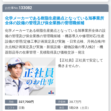
133082
お仕事No.
化学メーカーである樹脂生産拠点となっている旭事業所
全体の設備の管理及び保全業務の管理職候補
化学メーカーである樹脂生産拠点となっている旭事業所全体の設
備の管理及び保全業務の管理職候補 ・機器導入や修理対応/生産
設備の管理/定修工事計画策定及び実施 ・日常点検、月例点検/年
次点検計画策定及び実施・新規設備・建物設備の導入検討 ・機
器部品等の在庫管理・見積取得及び価格交渉・発注
【正社員】正社員で安定して
働きませんか。
327,700円
38.7万円
月給
月収例
日勤
5勤2休（土日）
シフト
休日