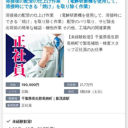
溶接後の配管の仕上げ作業 （電解研磨機を使用して、
溶接時にできる「焼け」を取り除く作業）
溶接後の配管の仕上げ作業 （電解研磨機を使用して、溶接時に
できる「焼け」を取り除く作業） 配管のバリ取り、サビ除去
出荷前の簡単な確認・梱包作業 その他、工場内の関連業務
【未経験歓迎】千葉県長生郡
長柄町で製造補助・検査スタ
ッフ正社員のお仕事
190,000円
21.7万円
月給
月収例
日勤
5勤2休（土日）
シフト
休日
千葉県長生郡長柄町｜新茂原駅
勤務地
正社員
雇用形態
未経験歓迎!