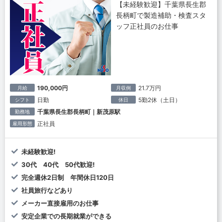
【未経験歓迎】千葉県長生郡
長柄町で製造補助・検査スタ
ッフ正社員のお仕事
190,000円
21.7万円
月給
月収例
日勤
5勤2休（土日）
シフト
休日
千葉県長生郡長柄町｜新茂原駅
勤務地
正社員
雇用形態
未経験歓迎!
30代 40代 50代歓迎!
完全週休2日制 年間休日120日
社員旅行などあり
メーカー直接雇用のお仕事
安定企業での長期就業ができる