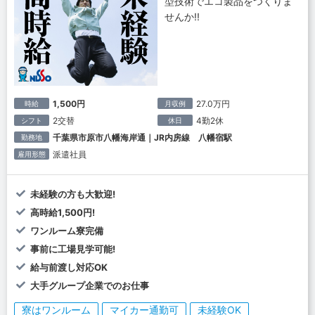
型技術でエコ製品をつくりま
せんか!!
1,500円
27.0万円
時給
月収例
2交替
4勤2休
シフト
休日
千葉県市原市八幡海岸通｜JR内房線 八幡宿駅
勤務地
派遣社員
雇用形態
未経験の方も大歓迎!
高時給1,500円!
ワンルーム寮完備
事前に工場見学可能!
給与前渡し対応OK
大手グループ企業でのお仕事
寮はワンルーム
マイカー通勤可
未経験OK