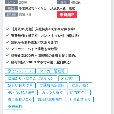
2交替
4勤2休
シフト
休日
千葉県旭市さくら台｜JR総武本線 旭駅
勤務地
寮費無料
派遣社員
雇用形態
【月収35万超】入社特典40万!今が稼ぎ時!
寮費無料!※規定有 バス・トイレ付で超快適♪
旭駅から無料送迎バスあります!
マイカー・バイク通勤も大歓迎!
格安食堂200円～!朝昼晩の食費を賢く節約♪
給与前払いOK!スマホで申請、翌日振込!
寮はワンルーム
マイカー通勤可
送迎あり（寮または駅から）
未経験OK
嬉しい特典つき
交通費規定支給
友達と働く
40～50代活躍中
ガッツリ稼ぐ
給与前渡し
寮に車持込OK
職場駐車場無料
社員食堂あり
寮費無料