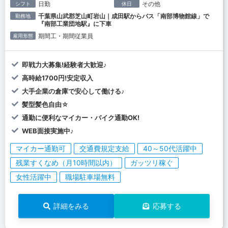
日勤
その他
シフト
休日
千葉県山武郡芝山町岩山｜成田駅からバス「南部博物館線」で
勤務地
『南部工業団地駅』に下車
期間工・期間従業員
雇用形態
即戦力大募集!経験者大歓迎♪
高時給1700円!安定収入
大手企業の倉庫で安心して働ける♪
髪型髪色自由☆
通勤に便利なマイカー・バイク通勤OK!
WEB面接実施中♪
マイカー通勤可
交通費規定支給
40～50代活躍中
残業すくなめ（月10時間以内）
ガッツリ稼ぐ
女性活躍中
職場駐車場無料
詳細をみる
応募する