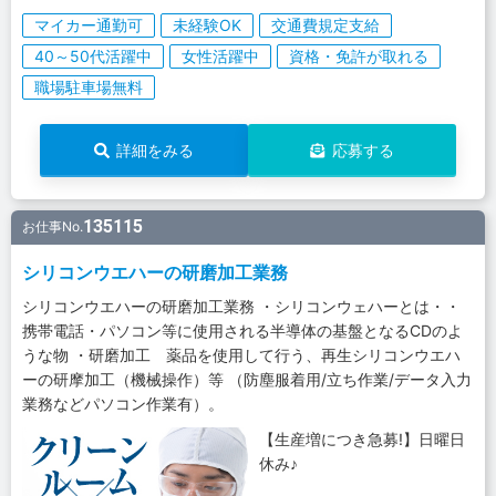
マイカー通勤可
未経験OK
交通費規定支給
40～50代活躍中
女性活躍中
資格・免許が取れる
職場駐車場無料
詳細をみる
応募する
135115
お仕事No.
シリコンウエハーの研磨加工業務
シリコンウエハーの研磨加工業務 ・シリコンウェハーとは・・
携帯電話・パソコン等に使用される半導体の基盤となるCDのよ
うな物 ・研磨加工 薬品を使用して行う、再生シリコンウエハ
ーの研摩加工（機械操作）等 （防塵服着用/立ち作業/データ入力
業務などパソコン作業有）。
【生産増につき急募!】日曜日
休み♪