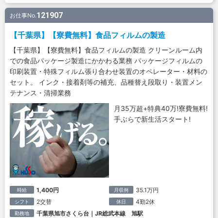
121907
お仕事No.
【千葉県】【寮費無料】食品フィルムの製造
【千葉県】【寮費無料】食品フィルムの製造 クリーンルーム内
での食品パッケージ製造にかかわる業務 パッケージフィルムの
印刷装置・特殊フィルム張り合わせ装置のオペレーター・材料の
セット。 インク・接着剤等の補充、品種替え段取り・装置メン
テナンス・清掃業務
月35万超+特典40万!寮費無料!
手ぶらで新生活スタート!
1,400円
35.1万円
時給
月収例
2交替
4勤2休
シフト
休日
千葉県旭市さくら台｜JR総武本線 旭駅
勤務地