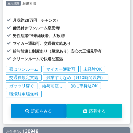
派遣社員
雇用形態
月収約28万円 チャンス♪
備品付きワンルーム寮完備!
男性活躍中!未経験者、大歓迎!
マイカー通勤可、交通費支給あり
給与前渡し制度あり（規定あり）安心の工場見学有
クリーンルームで快適な室温
寮はワンルーム
マイカー通勤可
未経験OK
交通費規定支給
残業すくなめ（月10時間以内）
ガッツリ稼ぐ
給与前渡し
寮に車持込OK
職場駐車場無料
詳細をみる
応募する
130948
お仕事No.