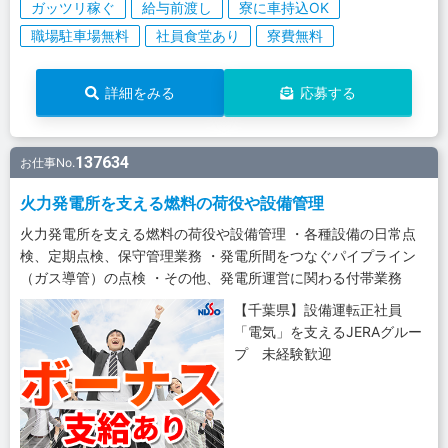
ガッツリ稼ぐ
給与前渡し
寮に車持込OK
職場駐車場無料
社員食堂あり
寮費無料
詳細をみる
応募する
137634
お仕事No.
火力発電所を支える燃料の荷役や設備管理
火力発電所を支える燃料の荷役や設備管理 ・各種設備の日常点
検、定期点検、保守管理業務 ・発電所間をつなぐパイプライン
（ガス導管）の点検 ・その他、発電所運営に関わる付帯業務
【千葉県】設備運転正社員
「電気」を支えるJERAグルー
プ 未経験歓迎