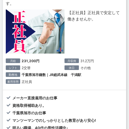
す。
【正社員】正社員で安定して
働きませんか。
231,200円
31.2万円
月給
月収例
2交替
その他
シフト
休日
千葉県旭市鎌数｜JR総武本線 干潟駅
勤務地
正社員
雇用形態
メーカー直接雇用のお仕事
資格取得補助あり。
千葉県旭市のお仕事
マンツーマンでのしっかりとした教育があり安心!
明るい職場。40代の男性活躍中♪