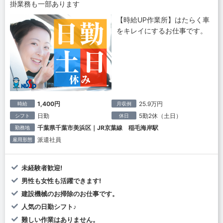
掛業務も一部あります
【時給UP作業所】はたらく車
をキレイにするお仕事です。
1,400円
25.9万円
時給
月収例
日勤
5勤2休（土日）
シフト
休日
千葉県千葉市美浜区｜JR京葉線 稲毛海岸駅
勤務地
派遣社員
雇用形態
未経験者歓迎!
男性も女性も活躍できます!
建設機械のお掃除のお仕事です。
人気の日勤シフト♪
難しい作業はありません。