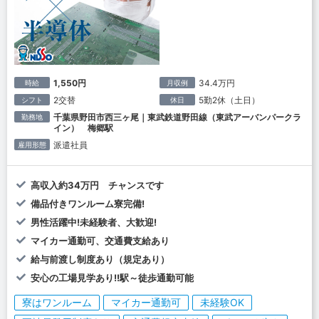
1,550円
34.4万円
時給
月収例
2交替
5勤2休（土日）
シフト
休日
千葉県野田市西三ヶ尾｜東武鉄道野田線（東武アーバンパークラ
勤務地
イン） 梅郷駅
派遣社員
雇用形態
高収入約34万円 チャンスです
備品付きワンルーム寮完備!
男性活躍中!未経験者、大歓迎!
マイカー通勤可、交通費支給あり
給与前渡し制度あり（規定あり）
安心の工場見学あり!!駅～徒歩通勤可能
寮はワンルーム
マイカー通勤可
未経験OK