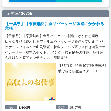
136766
お仕事No.
【千葉県】【寮費無料】食品パッケージ製造にかかわる
業務
【千葉県】【寮費無料】食品パッケージ製造にかかわる業務
様々な食品に使われるフィルムやパッケージを作っています パ
ッケージフィルムの印刷装置・特殊フィルム張り合わせ装置のオ
ペレーター・材料のセット。 インク・接着剤等の補充、品種替
え段取り・装置メンテナンス・清掃業務
月35万超+特典40万!寮費無料!
手ぶらで新生活スタート!
1,400円
35.1万円
時給
月収例