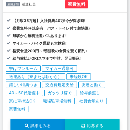
寮費無料
派遣社員
雇用形態
【月収35万超】入社特典40万!今が稼ぎ時!
寮費無料!※規定有 バス・トイレ付で超快適♪
旭駅から無料送迎バスあります!
マイカー・バイク通勤も大歓迎!
格安食堂200円～!朝昼晩の食費を賢く節約♪
給与前払いOK!スマホで申請、翌日振込!
寮はワンルーム
マイカー通勤可
送迎あり（寮または駅から）
未経験OK
嬉しい特典つき
交通費規定支給
友達と働く
40～50代活躍中
ガッツリ稼ぐ
給与前渡し
寮に車持込OK
職場駐車場無料
社員食堂あり
寮費無料
詳細をみる
応募する