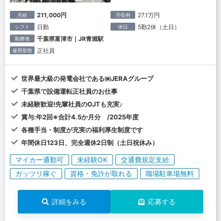
211,000円
27.1万円
月給
月収例
日勤
5勤2休（土日）
シフト
休日
千葉県富津市｜JR青堀駅
勤務地
正社員
雇用形態
世界最大級の発電会社である㈱JERAグループ
千葉県で設備運転正社員のお仕事
未経験歓迎!先輩社員のOJTも充実♪
賞与:年2回※合計4.5か月分 /2025年度
各種手当・制度が充実の福利厚生制度です
年間休日123日、完全週休2日制（土日祝休み）
マイカー通勤可
未経験OK
交通費規定支給
ガッツリ稼ぐ
資格・免許が取れる
職場駐車場無料
詳細をみる
応募する