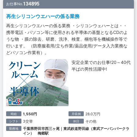
134895
お仕事No.
再生シリコンウエハーの係る業務
再生シリコンウエハーの係る業務 ・シリコンウェハーとは・・
携帯電話・パソコン等に使用される半導体の基盤となるCDのよ
うな物 ・膜の除去、研磨、洗浄、検査、梱包等を機械操作等で
行います。 （防塵服着用/立ち作業/薬品使用/データ入力業務な
どパソコン作業有）。
安定企業でのお仕事!20～40代
半ばの男性活躍中!
1,550円
28.0万円
時給
月収例
3交替
その他
シフト
休日
千葉県野田市西三ヶ尾｜東武鉄道野田線（東武アーバンパークラ
勤務地
イン） 梅郷駅