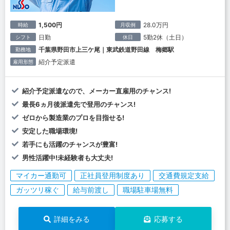
1,500円
28.0万円
時給
月収例
日勤
5勤2休（土日）
シフト
休日
千葉県野田市上三ケ尾｜東武鉄道野田線 梅郷駅
勤務地
紹介予定派遣
雇用形態
紹介予定派遣なので、メーカー直雇用のチャンス!
最長6ヵ月後派遣先で登用のチャンス!
ゼロから製造業のプロを目指せる!
安定した職場環境!
若手にも活躍のチャンスが豊富!
男性活躍中!未経験者も大丈夫!
マイカー通勤可
正社員登用制度あり
交通費規定支給
ガッツリ稼ぐ
給与前渡し
職場駐車場無料
詳細をみる
応募する