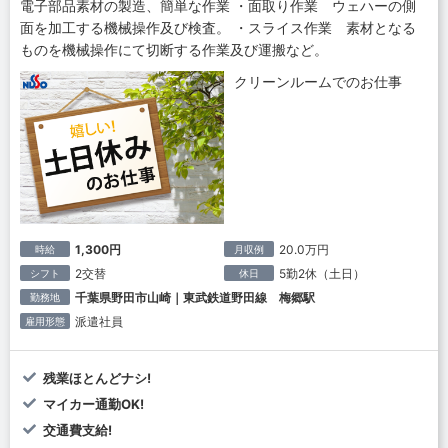
電子部品素材の製造、簡単な作業 ・面取り作業 ウェハーの側
面を加工する機械操作及び検査。 ・スライス作業 素材となる
ものを機械操作にて切断する作業及び運搬など。
クリーンルームでのお仕事
1,300円
20.0万円
時給
月収例
2交替
5勤2休（土日）
シフト
休日
千葉県野田市山崎｜東武鉄道野田線 梅郷駅
勤務地
派遣社員
雇用形態
残業ほとんどナシ!
マイカー通勤OK!
交通費支給!