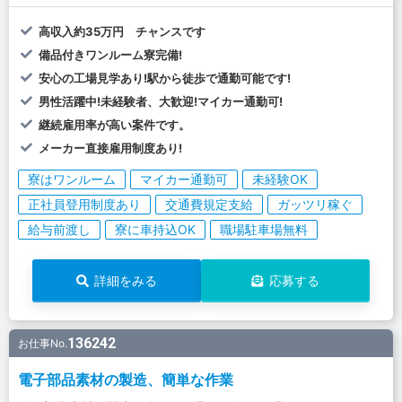
高収入約35万円 チャンスです
備品付きワンルーム寮完備!
安心の工場見学あり!駅から徒歩で通勤可能です!
男性活躍中!未経験者、大歓迎!マイカー通勤可!
継続雇用率が高い案件です。
メーカー直接雇用制度あり!
寮はワンルーム
マイカー通勤可
未経験OK
正社員登用制度あり
交通費規定支給
ガッツリ稼ぐ
給与前渡し
寮に車持込OK
職場駐車場無料
詳細をみる
応募する
136242
お仕事No.
電子部品素材の製造、簡単な作業