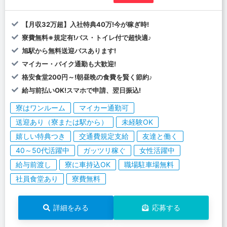
【月収32万超】入社特典40万!今が稼ぎ時!
寮費無料※規定有!バス・トイレ付で超快適♪
旭駅から無料送迎バスあります!
マイカー・バイク通勤も大歓迎!
格安食堂200円～!朝昼晩の食費を賢く節約♪
給与前払いOK!スマホで申請、翌日振込!
寮はワンルーム
マイカー通勤可
送迎あり（寮または駅から）
未経験OK
嬉しい特典つき
交通費規定支給
友達と働く
40～50代活躍中
ガッツリ稼ぐ
女性活躍中
給与前渡し
寮に車持込OK
職場駐車場無料
社員食堂あり
寮費無料
詳細をみる
応募する