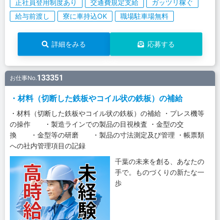
正社員登用制度あり
交通費規定支給
ガッツリ稼ぐ
給与前渡し
寮に車持込OK
職場駐車場無料
詳細をみる
応募する
133351
お仕事No.
・材料（切断した鉄板やコイル状の鉄板）の補給
・材料（切断した鉄板やコイル状の鉄板）の補給 ・プレス機等
の操作 ・製造ラインでの製品の目視検査 ・金型の交
換 ・金型等の研磨 ・製品の寸法測定及び管理 ・帳票類
への社内管理項目の記録
千葉の未来を創る、あなたの
手で。ものづくりの新たな一
歩