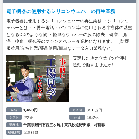
電子機器に使用するシリコンウェハーの再生業務
電子機器に使用するシリコンウェハーの再生業務 ・シリコンウ
ェハーとは・・携帯電話・パソコン等に使用される半導体の基盤
となるCDのような物 ・軽量なウェハーの膜の除去、研磨、洗
浄、検査、梱包等のマシンオペレータ業務になります。 （防塵
服着用/立ち作業/薬品使用/簡単なデータ入力業務など）
安定した地元企業での仕事!
通勤で働きませんか!
1,450円
35.0万円
時給
月収例
2交替
4勤2休
シフト
休日
千葉県野田市西三ヶ尾｜東武鉄道野田線 梅郷駅
勤務地
派遣社員
雇用形態