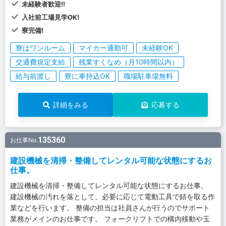
未経験者歓迎!!
入社前工場見学OK!
寮完備!
寮はワンルーム
マイカー通勤可
未経験OK
交通費規定支給
残業すくなめ（月10時間以内）
給与前渡し
寮に車持込OK
職場駐車場無料
詳細をみる
応募する
135360
お仕事No.
建設機械を清掃・整備してレンタル可能な状態にするお
仕事。
建設機械を清掃・整備してレンタル可能な状態にするお仕事。
建設機械の汚れを落として、必要に応じて電動工具で錆を取る作
業などを行います。 整備の担当は社員さんが行うのでサポート
業務がメインのお仕事です。 フォークリフトでの構内移動や玉