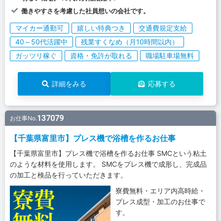
働きやすさを考慮した社員想いの会社です。
マイカー通勤可
嬉しい特典つき
交通費規定支給
40～50代活躍中
残業すくなめ（月10時間以内）
ガッツリ稼ぐ
資格・免許が取れる
職場駐車場無料
詳細をみる
応募する
137079
お仕事No.
【千葉県富里市】プレス機で浴槽を作るお仕事
【千葉県富里市】プレス機で浴槽を作るお仕事 SMCという粘土
のような材料を使用します。 SMCをプレス機で成形し、完成品
の加工と検品を行っていただきます。
寮費無料・エリア内高時給・
プレス成型・加工のお仕事で
す。