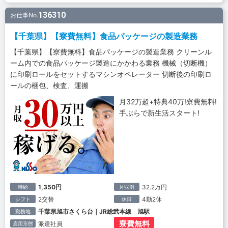
136310
お仕事No.
【千葉県】【寮費無料】食品パッケージの製造業務
【千葉県】【寮費無料】食品パッケージの製造業務 クリーンル
ーム内での食品パッケージ製造にかかわる業務 機械（切断機）
に印刷ロールをセットするマシンオペレーター 切断後の印刷ロ
ールの梱包、検査、運搬
月32万超+特典40万!寮費無料!
手ぶらで新生活スタート!
1,350円
32.2万円
時給
月収例
2交替
4勤2休
シフト
休日
千葉県旭市さくら台｜JR総武本線 旭駅
勤務地
寮費無料
派遣社員
雇用形態