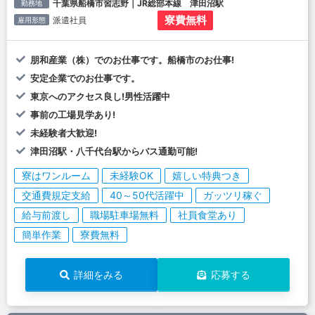
千葉県船橋市習志野｜JR総部本線 津田沼駅
勤務地
寮費無料
派遣社員
雇用形態
朋和産業（株）でのお仕事です。船橋市のお仕事!
安定企業でのお仕事です。
東京へのアクセス良し!男性活躍中
事前の工場見学あり!
未経験者大歓迎!
津田沼駅・八千代台駅からバス通勤可能!
寮はワンルーム
未経験OK
嬉しい特典つき
交通費規定支給
40～50代活躍中
ガッツリ稼ぐ
給与前渡し
職場駐車場無料
社員食堂あり
簡単作業
寮費無料
詳細をみる
応募する