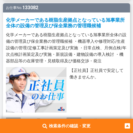
133082
お仕事No.
化学メーカーである樹脂生産拠点となっている旭事業所
全体の設備の管理及び保全業務の管理職候補
化学メーカーである樹脂生産拠点となっている旭事業所全体の設
備の管理及び保全業務の管理職候補 ・機器導入や修理対応/生産
設備の管理/定修工事計画策定及び実施 ・日常点検、月例点検/年
次点検計画策定及び実施・新規設備・建物設備の導入検討 ・機
器部品等の在庫管理・見積取得及び価格交渉・発注
【正社員】正社員で安定して
働きませんか。
327,700円
38.7万円
月給
月収例
検索条件の確認・変更
日勤
5勤2休（土日）
シフト
休日