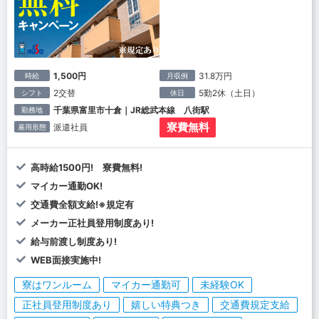
1,500円
31.8万円
時給
月収例
2交替
5勤2休（土日）
シフト
休日
千葉県富里市十倉｜JR総武本線 八街駅
勤務地
寮費無料
派遣社員
雇用形態
高時給1500円! 寮費無料!
マイカー通勤OK!
交通費全額支給!※規定有
メーカー正社員登用制度あり!
給与前渡し制度あり!
WEB面接実施中!
寮はワンルーム
マイカー通勤可
未経験OK
正社員登用制度あり
嬉しい特典つき
交通費規定支給