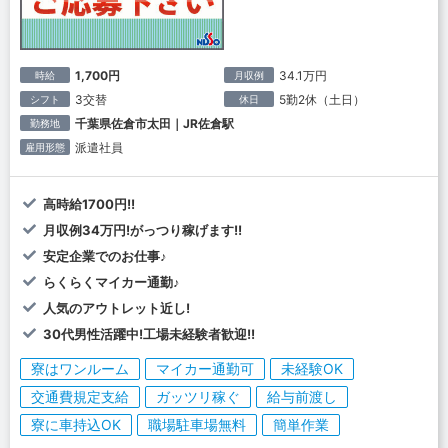
1,700円
34.1万円
時給
月収例
3交替
5勤2休（土日）
シフト
休日
千葉県佐倉市太田｜JR佐倉駅
勤務地
派遣社員
雇用形態
高時給1700円!!
月収例34万円!がっつり稼げます!!
安定企業でのお仕事♪
らくらくマイカー通勤♪
人気のアウトレット近し!
30代男性活躍中!工場未経験者歓迎!!
寮はワンルーム
マイカー通勤可
未経験OK
交通費規定支給
ガッツリ稼ぐ
給与前渡し
寮に車持込OK
職場駐車場無料
簡単作業