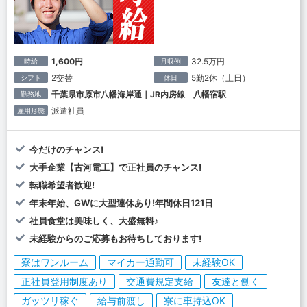
1,600円
32.5万円
時給
月収例
2交替
5勤2休（土日）
シフト
休日
千葉県市原市八幡海岸通｜JR内房線 八幡宿駅
勤務地
派遣社員
雇用形態
今だけのチャンス!
大手企業【古河電工】で正社員のチャンス!
転職希望者歓迎!
年末年始、GWに大型連休あり!年間休日121日
社員食堂は美味しく、大盛無料♪
未経験からのご応募もお待ちしております!
寮はワンルーム
マイカー通勤可
未経験OK
正社員登用制度あり
交通費規定支給
友達と働く
ガッツリ稼ぐ
給与前渡し
寮に車持込OK