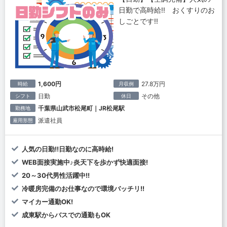
日勤で高時給!! おくすりのお
しごとです!!
1,600円
27.8万円
時給
月収例
日勤
その他
シフト
休日
千葉県山武市松尾町｜JR松尾駅
勤務地
派遣社員
雇用形態
人気の日勤!!日勤なのに高時給!
WEB面接実施中♪炎天下を歩かず快適面接!
20～30代男性活躍中!!
冷暖房完備のお仕事なので環境バッチリ!!
マイカー通勤OK!
成東駅からバスでの通勤もOK