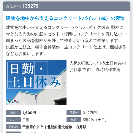
135275
お仕事No.
建物を地中から支えるコンクリートパイル（杭）の製造
建物を地中から支えるコンクリートパイル（杭）の製造 型枠に
骨となる円形の鉄筋をセット→隙間にコンクリートを流し込む →
固まった製品を型枠から外して検査という流れで作業します。
鉄筋かご組立、継手金具製作、生コンクリート仕上げ、機械操作
などもお願いします。
人気の日勤シフト&土日休みの
お仕事です! 高時給作業所
1,600円
31.2万円
時給
月収例
日勤
5勤2休（土日）
シフト
休日
千葉県白井市｜北総鉄道北総線 白井駅
勤務地