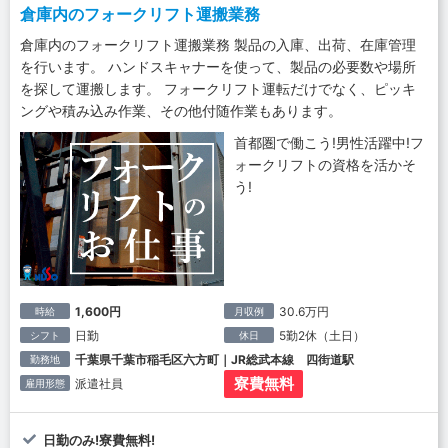
倉庫内のフォークリフト運搬業務
倉庫内のフォークリフト運搬業務 製品の入庫、出荷、在庫管理
を行います。 ハンドスキャナーを使って、製品の必要数や場所
を探して運搬します。 フォークリフト運転だけでなく、ピッキ
ングや積み込み作業、その他付随作業もあります。
首都圏で働こう!男性活躍中!フ
ォークリフトの資格を活かそ
う!
1,600円
30.6万円
時給
月収例
日勤
5勤2休（土日）
シフト
休日
千葉県千葉市稲毛区六方町｜JR総武本線 四街道駅
勤務地
寮費無料
派遣社員
雇用形態
日勤のみ!寮費無料!