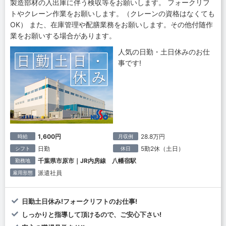
製造部材の入出庫に伴う検収等をお願いします。 フォークリフ
トやクレーン作業をお願いします。（クレーンの資格はなくても
OK） また、在庫管理や配膳業務をお願いします。その他付随作
業をお願いする場合があります。
人気の日勤・土日休みのお仕
事です!
1,600円
28.8万円
時給
月収例
日勤
5勤2休（土日）
シフト
休日
千葉県市原市｜JR内房線 八幡宿駅
勤務地
派遣社員
雇用形態
日勤土日休み!フォークリフトのお仕事!
しっかりと指導して頂けるので、ご安心下さい!