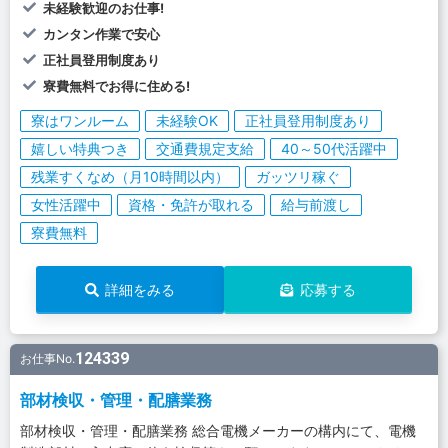
未経験歓迎のお仕事!
カンタン作業で安心
正社員登用制度あり
寮費無料でお得に住める!
寮はワンルーム
未経験OK
正社員登用制度あり
嬉しい特典つき
交通費規定支給
40～50代活躍中
残業すくなめ（月10時間以内）
ガッツリ稼ぐ
女性活躍中
資格・免許が取れる
給与前渡し
寮費無料
詳細をみる
応募する
124339
お仕事No.
部材検収・管理・配膳業務
部材検収・管理・配膳業務 総合電機メーカーの構内にて、電機