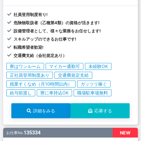
社員登用制度有り!
危険物取扱者（乙種第4類）の資格が活きます!
設備管理者として、様々な業務をお任せします!
スキルアップのできるお仕事です!
転職希望者歓迎!
交通費支給（会社規定あり）
寮はワンルーム
マイカー通勤可
未経験OK
正社員登用制度あり
交通費規定支給
残業すくなめ（月10時間以内）
ガッツリ稼ぐ
給与前渡し
寮に車持込OK
職場駐車場無料
詳細をみる
応募する
135334
NEW
お仕事No.