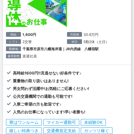
1,600円
30.6万円
時給
月収例
2交替
5勤2休（土日）
シフト
休日
千葉県市原市八幡海岸通｜JR内房線 八幡宿駅
勤務地
派遣社員
雇用形態
高時給1600円!!見逃せない好条件です♪
重量物の取り扱いはありません!
男女問わず活躍中!お気軽にご応募ください!
公共交通機関での通勤も可能です!
入寮ご希望の方も歓迎です♪
人気のお仕事になっています!早い者勝ち!
寮はワンルーム
マイカー通勤可
未経験OK
嬉しい特典つき
交通費規定支給
ガッツリ稼ぐ