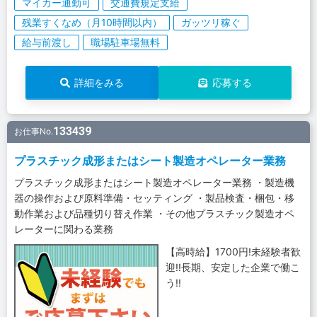
マイカー通勤可
交通費規定支給
残業すくなめ（月10時間以内）
ガッツリ稼ぐ
給与前渡し
職場駐車場無料
詳細をみる
応募する
133439
お仕事No.
プラスチック成形またはシート製造オペレーター業務
プラスチック成形またはシート製造オペレーター業務 ・製造機
器の操作および原料準備・セッティング ・製品検査・梱包・移
動作業および品種切り替え作業 ・その他プラスチック製造オペ
レーターに関わる業務
【高時給】1700円!未経験者歓
迎!!長期、安定した企業で働こ
う!!