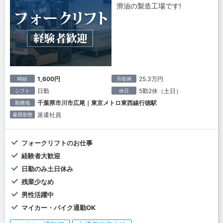
滑油の製造工場です!
1,600円
25.3万円
時給
月収例
日勤
5勤2休（土日）
シフト
休日
千葉県市川市広尾｜東京メトロ東西線行徳駅
勤務地
派遣社員
雇用形態
フォークリフトのお仕事
経験者大歓迎
日勤のみ土日休み
残業少なめ
男性活躍中
マイカー・バイク通勤OK