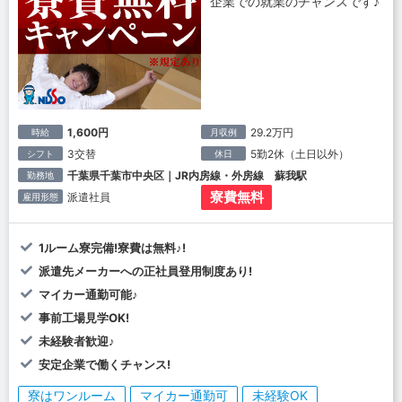
企業での就業のチャンスです♪
1,600円
29.2万円
時給
月収例
3交替
5勤2休（土日以外）
シフト
休日
千葉県千葉市中央区｜JR内房線・外房線 蘇我駅
勤務地
寮費無料
派遣社員
雇用形態
1ルーム寮完備!寮費は無料♪!
派遣先メーカーへの正社員登用制度あり!
マイカー通勤可能♪
事前工場見学OK!
未経験者歓迎♪
安定企業で働くチャンス!
寮はワンルーム
マイカー通勤可
未経験OK