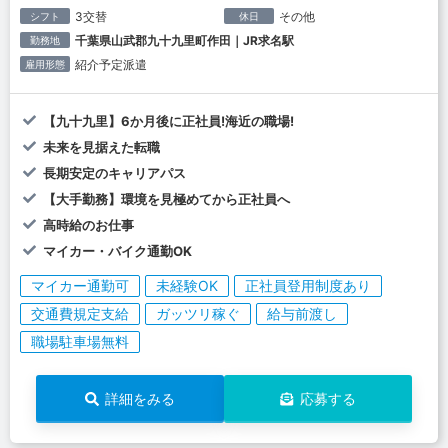
3交替
その他
シフト
休日
千葉県山武郡九十九里町作田｜JR求名駅
勤務地
紹介予定派遣
雇用形態
【九十九里】6か月後に正社員!海近の職場!
未来を見据えた転職
長期安定のキャリアパス
【大手勤務】環境を見極めてから正社員へ
高時給のお仕事
マイカー・バイク通勤OK
マイカー通勤可
未経験OK
正社員登用制度あり
交通費規定支給
ガッツリ稼ぐ
給与前渡し
職場駐車場無料
詳細をみる
応募する