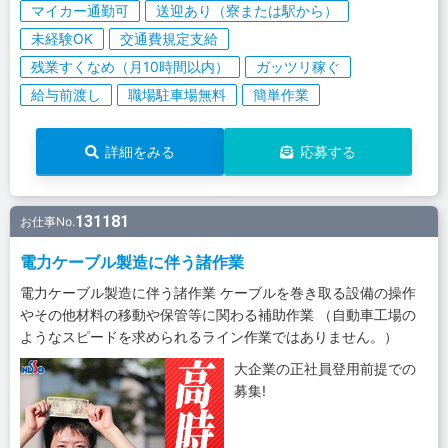
マイカー通勤可
送迎あり（寮または駅から）
未経験OK
交通費規定支給
残業すくなめ（月10時間以内）
ガッツリ稼ぐ
給与前渡し
職場駐車場無料
簡単作業
詳細をみる
応募する
131181
お仕事No.
電力ケーブル製造に伴う諸作業
電力ケーブル製造に伴う諸作業 ケーブルを巻き取る設備の操作
やその他材料の移動や保管等に関わる補助作業 （自動車工場の
ようなスピードを求められるライン作業ではありません。）
大企業の正社員登用前提での
募集!