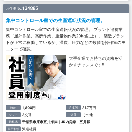
134885
お仕事No.
集中コントロール室での生産運転状況の管理。
集中コントロール室での生産運転状況の管理。 プラント巡視業
務（屋外作業、高所作業、重量物作業20kg以上）。 製造プラン
トが正常に稼働しているか、温度、圧力などの数値を操作室のモ
ニターで確認。
大手企業でお持ちの資格を活
かすチャンスです!!
1,800円
31.7万円
時給
月収例
3交替
その他
シフト
休日
千葉県市原市五井海岸｜JR内房線 五井駅
勤務地
派遣社員
雇用形態