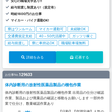
安心の職場見学あり!!
給与前渡し制度あり!（規定有）
時給1600円のお仕事
マイカー・バイク通勤OK!
寮はワンルーム
マイカー通勤可
未経験OK
交通費規定支給
40～50代活躍中
ガッツリ稼ぐ
給与前渡し
寮に車持込OK
職場駐車場無料
詳細をみる
応募する
129633
お仕事No.
体内診断用の放射性医薬品製品の梱包作業
体内診断用の放射性医薬品製品の梱包作業 出荷品の仕分け確認
作業、製品および廃棄品の確認と移動をお願いします 一部外作
業で仕分け、数量確認作業あり
【日勤】【空調完備】人気の