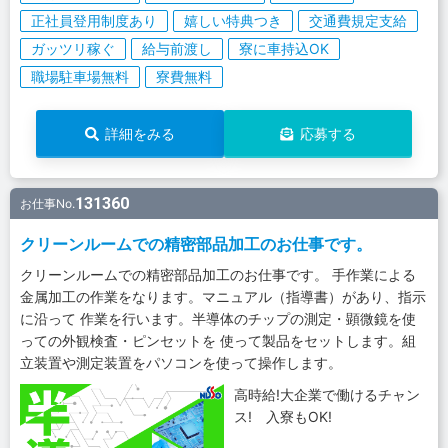
正社員登用制度あり
嬉しい特典つき
交通費規定支給
ガッツリ稼ぐ
給与前渡し
寮に車持込OK
職場駐車場無料
寮費無料
詳細をみる
応募する
131360
お仕事No.
クリーンルームでの精密部品加工のお仕事です。
クリーンルームでの精密部品加工のお仕事です。 手作業による
金属加工の作業をなります。マニュアル（指導書）があり、指示
に沿って 作業を行います。半導体のチップの測定・顕微鏡を使
っての外観検査・ピンセットを 使って製品をセットします。組
立装置や測定装置をパソコンを使って操作します。
高時給!大企業で働けるチャン
ス! 入寮もOK!