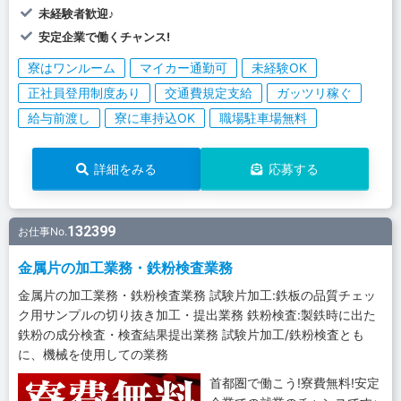
未経験者歓迎♪
安定企業で働くチャンス!
寮はワンルーム
マイカー通勤可
未経験OK
正社員登用制度あり
交通費規定支給
ガッツリ稼ぐ
給与前渡し
寮に車持込OK
職場駐車場無料
詳細をみる
応募する
132399
お仕事No.
金属片の加工業務・鉄粉検査業務
金属片の加工業務・鉄粉検査業務 試験片加工:鉄板の品質チェッ
ク用サンプルの切り抜き加工・提出業務 鉄粉検査:製鉄時に出た
鉄粉の成分検査・検査結果提出業務 試験片加工/鉄粉検査とも
に、機械を使用しての業務
首都圏で働こう!寮費無料!安定