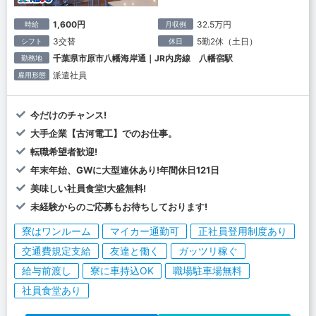
1,600円
32.5万円
時給
月収例
3交替
5勤2休（土日）
シフト
休日
千葉県市原市八幡海岸通｜JR内房線 八幡宿駅
勤務地
派遣社員
雇用形態
今だけのチャンス!
大手企業【古河電工】でのお仕事。
転職希望者歓迎!
年末年始、GWに大型連休あり!年間休日121日
美味しい社員食堂!大盛無料!
未経験からのご応募もお待ちしております!
寮はワンルーム
マイカー通勤可
正社員登用制度あり
交通費規定支給
友達と働く
ガッツリ稼ぐ
給与前渡し
寮に車持込OK
職場駐車場無料
社員食堂あり