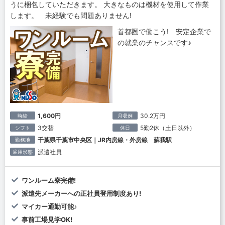
うに梱包していただきます。 大きなものは機材を使用して作業
します。 未経験でも問題ありません!
首都圏で働こう! 安定企業で
の就業のチャンスです♪
1,600円
30.2万円
時給
月収例
3交替
5勤2休（土日以外）
シフト
休日
千葉県千葉市中央区｜JR内房線・外房線 蘇我駅
勤務地
派遣社員
雇用形態
ワンルーム寮完備!
派遣先メーカーへの正社員登用制度あり!
マイカー通勤可能♪
事前工場見学OK!