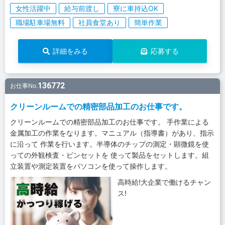
女性活躍中
給与前渡し
寮に車持込OK
職場駐車場無料
社員食堂あり
簡単作業
詳細をみる
応募する
136772
お仕事No.
クリーンルームでの精密部品加工のお仕事です。
クリーンルームでの精密部品加工のお仕事です。 手作業による
金属加工の作業をなります。マニュアル（指導書）があり、指示
に沿って 作業を行います。半導体のチップの測定・顕微鏡を使
っての外観検査・ピンセットを 使って製品をセットします。組
立装置や測定装置をパソコンを使って操作します。
高時給!大企業で働けるチャン
ス!