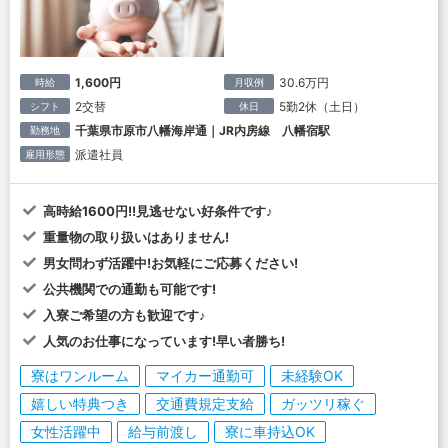
1,600円
30.6万円
時給
月収例
2交替
5勤2休（土日）
シフト
休日
千葉県市原市八幡海岸通｜JR内房線 八幡宿駅
勤務地
派遣社員
雇用形態
高時給1600円!!見逃せない好条件です♪
重量物の取り扱いはありません!
男女問わず活躍中!お気軽にご応募ください!
公共機関での通勤も可能です!
入寮ご希望の方も歓迎です♪
人気のお仕事になっています!早い者勝ち!
寮はワンルーム
マイカー通勤可
未経験OK
嬉しい特典つき
交通費規定支給
ガッツリ稼ぐ
女性活躍中
給与前渡し
寮に車持込OK