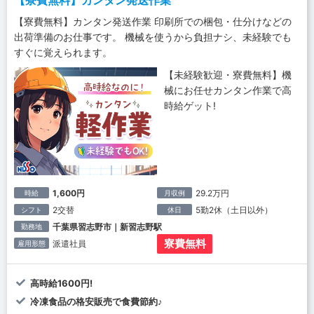
【寮費無料】カンタン発送作業
【寮費無料】カンタン発送作業 印刷所での梱包・仕分けなどの
出荷準備のお仕事です。 機械を使うから負担ナシ、未経験でも
すぐに覚えられます。
【未経験歓迎・寮費無料】機
械にお任せカンタン作業で高
時給ゲット!
1,600円
29.2万円
時給
月収例
2交替
5勤2休（土日以外）
シフト
休日
千葉県習志野市｜新習志野駅
勤務地
寮費無料
派遣社員
雇用形態
高時給1600円!
冷凍食品の格安販売で食費節約♪