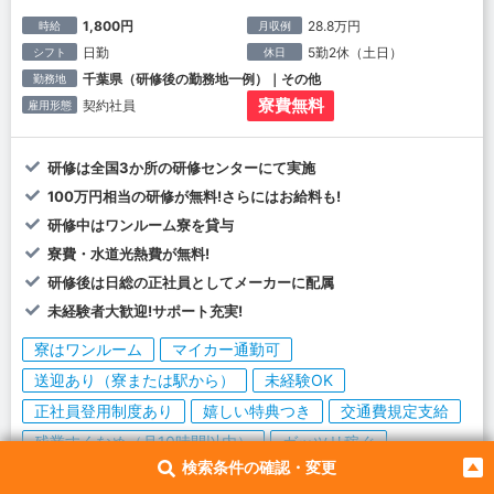
1,800円
28.8万円
時給
月収例
日勤
5勤2休（土日）
シフト
休日
千葉県（研修後の勤務地一例）｜その他
勤務地
寮費無料
契約社員
雇用形態
研修は全国3か所の研修センターにて実施
100万円相当の研修が無料!さらにはお給料も!
研修中はワンルーム寮を貸与
寮費・水道光熱費が無料!
研修後は日総の正社員としてメーカーに配属
未経験者大歓迎!サポート充実!
寮はワンルーム
マイカー通勤可
送迎あり（寮または駅から）
未経験OK
正社員登用制度あり
嬉しい特典つき
交通費規定支給
残業すくなめ（月10時間以内）
ガッツリ稼ぐ
検索条件の確認・変更
女性活躍中
給与前渡し
寮に車持込OK