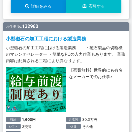
詳細をみる
応募する
132960
お仕事No.
小型磁石の加工工程における製造業務
小型磁石の加工工程における製造業務 ・磁石製品の切断機
のマシンオペレーター ・簡単なPCの入力作業もあります。 業務
内容は配属される工程により異なります。
【寮費無料】世界的にも有名
なメーカーでのお仕事♪
1,600円
30.0万円
時給
月収例
3交替
その他
シフト
休日