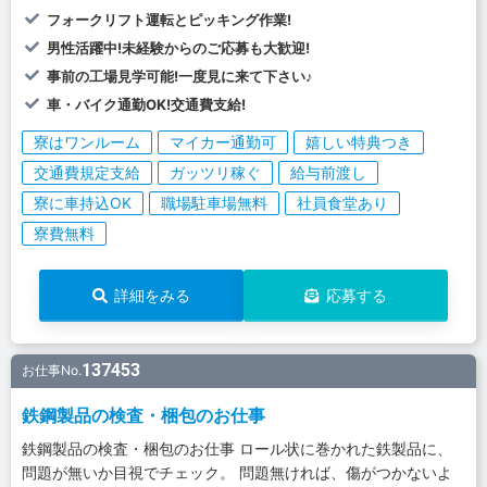
フォークリフト運転とピッキング作業!
男性活躍中!未経験からのご応募も大歓迎!
事前の工場見学可能!一度見に来て下さい♪
車・バイク通勤OK!交通費支給!
寮はワンルーム
マイカー通勤可
嬉しい特典つき
交通費規定支給
ガッツリ稼ぐ
給与前渡し
寮に車持込OK
職場駐車場無料
社員食堂あり
寮費無料
詳細をみる
応募する
137453
お仕事No.
鉄鋼製品の検査・梱包のお仕事
鉄鋼製品の検査・梱包のお仕事 ロール状に巻かれた鉄製品に、
問題が無いか目視でチェック。 問題無ければ、傷がつかないよ