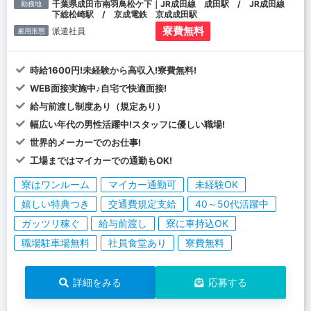
千葉県成田市南羽鳥松ケ下｜JR成田線 成田駅 / JR成田線
勤務地
下総松崎駅 / 京成電鉄 京成成田駅
寮費無料
派遣社員
雇用形態
時給1600円!未経験から高収入!寮費無料!
WEB面接実施中♪自宅で快適面接!
給与前渡し制度あり（規定あり）
幅広い年代の男性活躍中!スタッフに優しい職場!
世界的メーカーでのお仕事!
工場まではマイカーでの通勤もOK!
寮はワンルーム
マイカー通勤可
未経験OK
嬉しい特典つき
交通費規定支給
40～50代活躍中
ガッツリ稼ぐ
給与前渡し
寮に車持込OK
職場駐車場無料
社員食堂あり
寮費無料
詳細をみる
応募する