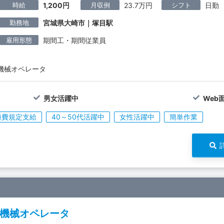
時給
月収例
シフト
1,200円
23.7万円
日勤
勤務地
宮城県大崎市｜塚目駅
雇用形態
期間工・期間従業員
機械オペレータ
男女活躍中
Web
通費規定支給
40～50代活躍中
女性活躍中
簡単作業
機械オペレータ