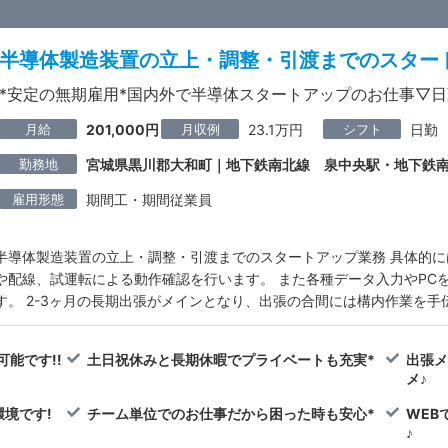
半導体製造装置の立上・調整・引渡までのスター
*安定の無期雇用*国内外で半導体スタートアップのお仕事▽
月給
月収例
シフト
201,000円
23.1万円
日勤
勤務地
宮城県黒川郡大和町｜地下鉄南北線 泉中央駅・地下鉄
雇用形態
期間工・期間従業員
半導体製造装置の立上・調整・引渡までのスタートアップ業務 具体的
や配線、試運転による動作確認を行います。 また各種データ入力やPC
す。 2-3ヶ月の長期出張がメインとなり、出張の合間には構内作業を手
能です!!
土日祝休みと長期休暇でプライベートも充実*
出張メ
メ♪
境です!
チーム単位でのお仕事だから困った時も安心*
WEB
♪