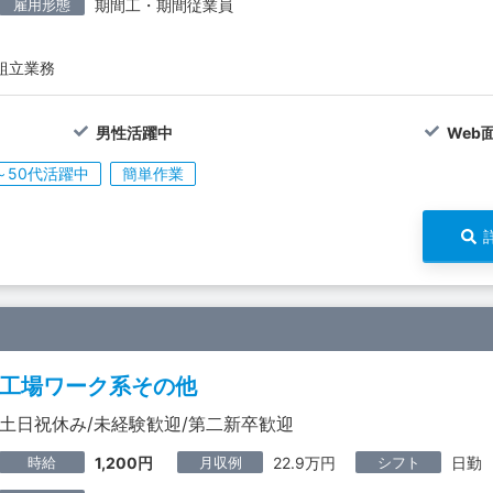
雇用形態
期間工・期間従業員
組立業務
男性活躍中
Web
～50代活躍中
簡単作業
工場ワーク系その他
土日祝休み/未経験歓迎/第二新卒歓迎
時給
月収例
シフト
1,200円
22.9万円
日勤