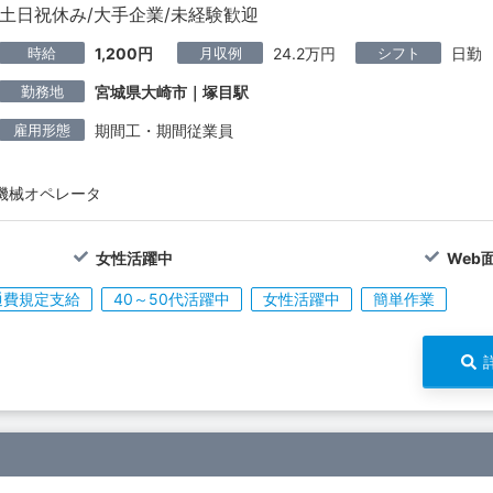
土日祝休み/大手企業/未経験歓迎
時給
月収例
シフト
1,200円
24.2万円
日勤
勤務地
宮城県大崎市｜塚目駅
雇用形態
期間工・期間従業員
機械オペレータ
女性活躍中
Web
通費規定支給
40～50代活躍中
女性活躍中
簡単作業