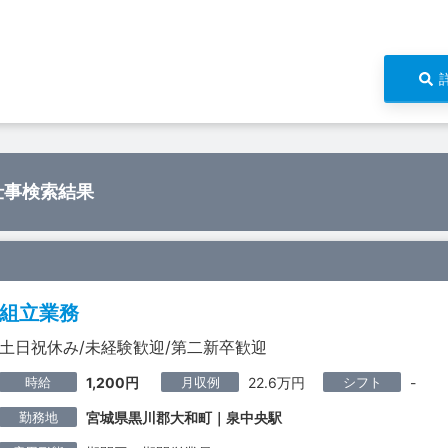
仕事検索結果
組立業務
土日祝休み/未経験歓迎/第二新卒歓迎
時給
月収例
シフト
1,200円
22.6万円
-
勤務地
宮城県黒川郡大和町｜泉中央駅