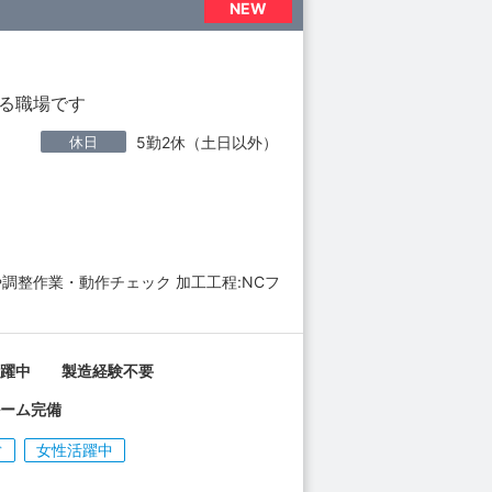
NEW
きる職場です
休日
5勤2休（土日以外）
調整作業・動作チェック 加工工程:NCフ
活躍中 製造経験不要
ルーム完備
ぐ
女性活躍中