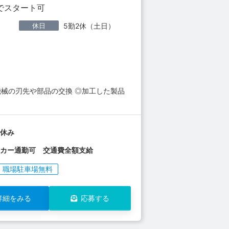
でスタート可
休日
5勤2休（土日）
機械の刃先や部品の交換 ◎加工した製品
日休み
イカー通勤可 交通費全額支給
職場駐車場無料
詳細をみる
応募する