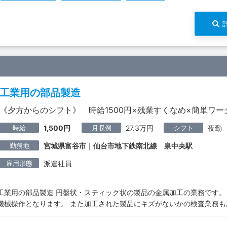
工業用の部品製造
《夕方からのシフト》 時給1500円×残業すくなめ×簡単ワー
時給
月収例
シフト
1,500円
27.3万円
夜勤
勤務地
宮城県富谷市｜仙台市地下鉄南北線 泉中央駅
雇用形態
派遣社員
工業用の部品製造 円盤状・スティック状の製品の金属加工の業務です。
機械操作となります。 また加工された製品にキズがないかの検査業務も