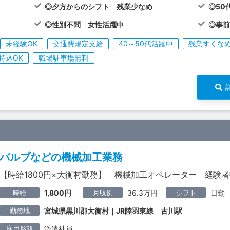
◎夕方からのシフト 残業少なめ
◎50
◎性別不問 女性活躍中
◎事前
未経験OK
交通費規定支給
40～50代活躍中
残業すくなめ
持込OK
職場駐車場無料
バルブなどの機械加工業務
【時給1800円×大衡村勤務】 機械加工オペレーター 経験
時給
月収例
シフト
1,800円
36.3万円
日勤
勤務地
宮城県黒川郡大衡村｜JR陸羽東線 古川駅
雇用形態
派遣社員