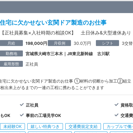
住宅に欠かせない玄関ドア製造のお仕事
【正社員募集×入社時期の相談OK】 土日休み&大型連休あり
月給
月収例
シフト
198,000円
30.0万円
3交替
勤務地
宮城県大崎市三本木｜JR東北新幹線 古川駅
雇用形態
正社員
住宅に欠かせない玄関ドア製造のお仕事 ①材料の切断から加工②組立
1枚出来上がるまでの一連の工程に携わることができます
正社員
資格
もOK
事前の工場見学OK
交通
未経験OK
嬉しい特典つき
交通費規定支給
カップルで働