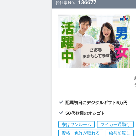
136677
お仕事No.
配属初日にデジタルギフト5万円
50代歓迎のオシゴト
寮はワンルーム
マイカー通勤可
資格・免許が取れる
給与前渡し