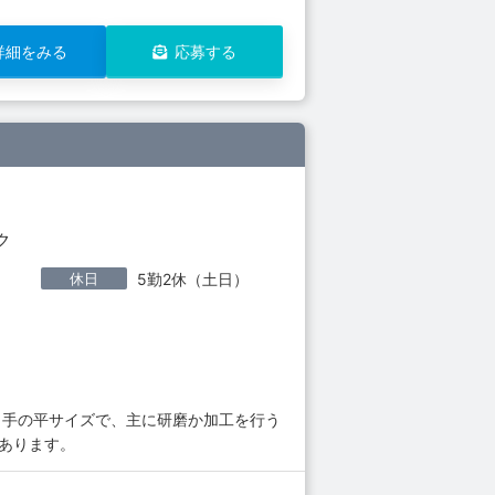
詳細をみる
応募する
ク
休日
5勤2休（土日）
 手の平サイズで、主に研磨か加工を行う
あります。