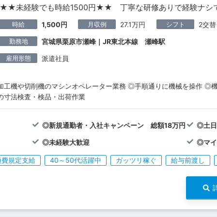
★★未経験でも時給1500円★★ 丁寧な研修ありで経験ナシ
時給
月収例
シフト
1,500円
27.1万円
2交替
勤務地
宮城県栗原市瀬峰｜JR東北本線 瀬峰駅
雇用形態
派遣社員
加工機や切削機のマシンオペレーター業務 ◎手順通りに機械を操作 ◎
の寸法検査・検品・出荷作業
◎新規通勤者・入社キャンペーン 総額18万円
◎土
◎未経験大歓迎
◎マ
通費規定支給
40～50代活躍中
ガッツリ稼ぐ
給与前渡し