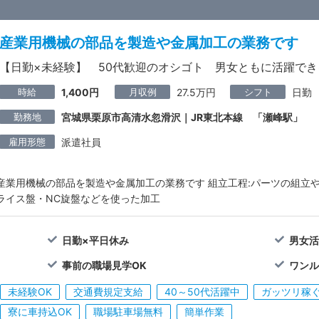
産業用機械の部品を製造や金属加工の業務です
【日勤×未経験】 50代歓迎のオシゴト 男女ともに活躍で
時給
月収例
シフト
1,400円
27.5万円
日勤
勤務地
宮城県栗原市高清水忽滑沢｜JR東北本線 「瀬峰駅」
雇用形態
派遣社員
産業用機械の部品を製造や金属加工の業務です 組立工程:パーツの組立や
ライス盤・NC旋盤などを使った加工
日勤×平日休み
男女
事前の職場見学OK
ワン
未経験OK
交通費規定支給
40～50代活躍中
ガッツリ稼
寮に車持込OK
職場駐車場無料
簡単作業