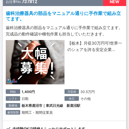
737812
NEW
お仕事No.
歯科治療器具の部品をマニュアル通りに手作業で組み立
てます。
歯科治療器具の部品をマニュアル通りに手作業で組み立てます。
完成品の動作確認や梱包作業も担当していただきます。
【栃木】月収30万円可!世界一
のシェアを誇る安定企業...
1,400円
30.5万円
時給
月収例
日勤
その他
シフト
休日
栃木県鹿沼市｜東武日光線 新鹿沼駅
勤務地
期間工・期間従業員
雇用形態
未経験OKで研修もしっかりサポートします