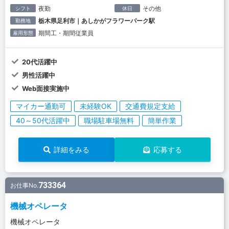
夜勤
その他
シフト
休日
栃木県足利市｜あしかがフラワーパーク駅
勤務地
期間工・期間従業員
雇用形態
20代活躍中
男性活躍中
Web面接実施中
マイカー通勤可
未経験OK
交通費規定支給
40～50代活躍中
職場駐車場無料
簡単作業
詳細をみる
応募する
733364
お仕事No.
機械オペレータ
機械オペレータ