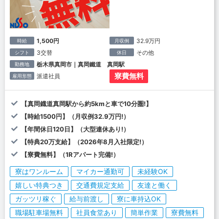
1,500円
32.9万円
時給
月収例
3交替
その他
シフト
休日
栃木県真岡市｜真岡鐵道 真岡駅
勤務地
寮費無料
派遣社員
雇用形態
【真岡鐡道真岡駅から約5kmと車で10分圏!】
【時給1500円】（月収例32.9万円!）
【年間休日120日】（大型連休あり!）
【特典20万支給】（2026年8月入社限定!）
【寮費無料】（1Rアパート完備!）
寮はワンルーム
マイカー通勤可
未経験OK
嬉しい特典つき
交通費規定支給
友達と働く
ガッツリ稼ぐ
給与前渡し
寮に車持込OK
職場駐車場無料
社員食堂あり
簡単作業
寮費無料