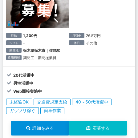
1,200円
26.5万円
時給
月収例
-
その他
シフト
休日
栃木県栃木市｜佐野駅
勤務地
期間工・期間従業員
雇用形態
20代活躍中
男性活躍中
Web面接実施中
未経験OK
交通費規定支給
40～50代活躍中
ガッツリ稼ぐ
簡単作業
詳細をみる
応募する