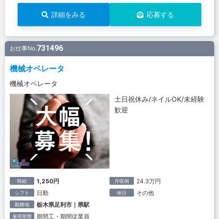
詳細をみる
応募する
731496
お仕事No.
機械オペレータ
機械オペレータ
土日祝休み/ネイルOK/未経験
歓迎
1,250円
24.3万円
時給
月収例
日勤
その他
シフト
休日
栃木県足利市｜県駅
勤務地
期間工・期間従業員
雇用形態