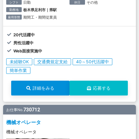
日勤
その他
シフト
休日
栃木県足利市｜県駅
勤務地
期間工・期間従業員
雇用形態
20代活躍中
男性活躍中
Web面接実施中
未経験OK
交通費規定支給
40～50代活躍中
簡単作業
詳細をみる
応募する
730712
お仕事No.
機械オペレータ
機械オペレータ