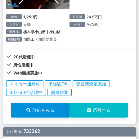
1,250円
24.6万円
時給
月収例
日勤
その他
シフト
休日
栃木県小山市｜小山駅
勤務地
期間工・期間従業員
雇用形態
20代活躍中
男性活躍中
Web面接実施中
マイカー通勤可
未経験OK
交通費規定支給
40～50代活躍中
簡単作業
詳細をみる
応募する
733362
お仕事No.