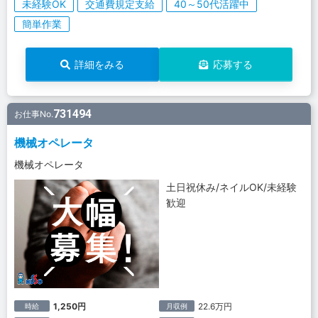
未経験OK
交通費規定支給
40～50代活躍中
簡単作業
詳細をみる
応募する
731494
お仕事No.
機械オペレータ
機械オペレータ
土日祝休み/ネイルOK/未経験
歓迎
1,250円
22.6万円
時給
月収例