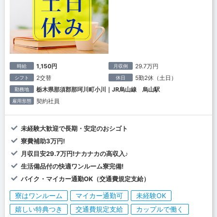
1,150円
29.7万円
時給
月収例
2交替
5勤2休（土日）
シフト
休日
栃木県那須郡那珂川町小川｜JR烏山線 烏山駅
勤務地
契約社員
雇用形態
未経験大歓迎で長期・安定のおシゴト
寮費補助3万円!
月収目安29.7万円!ナカナカの高収入♪
生活備品付の快適ワンルーム寮完備!
バイク・マイカー通勤OK（交通費規定支給）
寮はワンルーム
マイカー通勤可
未経験OK
嬉しい特典つき
交通費規定支給
カップルで働く