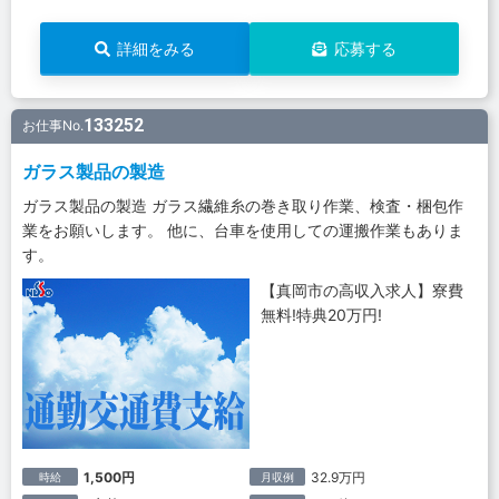
詳細をみる
応募する
133252
お仕事No.
ガラス製品の製造
ガラス製品の製造 ガラス繊維糸の巻き取り作業、検査・梱包作
業をお願いします。 他に、台車を使用しての運搬作業もありま
す。
【真岡市の高収入求人】寮費
無料!特典20万円!
1,500円
32.9万円
時給
月収例