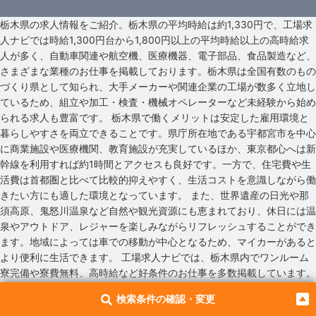
栃木県の求人情報をご紹介。栃木県の平均時給は約1,330円で、工場求
人ナビでは時給1,300円台から1,800円以上の平均時給以上の高時給求
人が多く、自動車関連や航空機、医療機器、電子部品、食品製造など、
さまざまな業種のお仕事を掲載しております。栃木県は全国有数のもの
づくり県として知られ、大手メーカーや関連企業の工場が数多く立地し
ているため、組立や加工・検査・機械オペレーターなど未経験から始め
られる求人も豊富です。 栃木県で働くメリットは安定した雇用環境と
暮らしやすさを両立できることです。県庁所在地である宇都宮市を中心
に商業施設や医療機関、教育施設が充実しているほか、東京都心へは新
幹線を利用すれば約1時間とアクセスも良好です。一方で、住宅費や生
活費は首都圏と比べて比較的抑えやすく、生活コストを意識しながら働
きたい方にも適した環境となっています。 また、世界遺産の日光や那
須高原、鬼怒川温泉など自然や観光資源にも恵まれており、休日には温
泉やアウトドア、レジャーを楽しみながらリフレッシュすることができ
ます。地域によっては車での移動が中心となるため、マイカーがあると
より便利に生活できます。 工場求人ナビでは、栃木県内でワンルーム
寮完備や寮費無料、高時給など好条件のお仕事を多数掲載しています。
製造業未経験からチャレンジできる求人も多く、安定した収入を目指し
検索条件の確認・変更
たい方にもおすすめです。仕事の選択肢の豊富さと生活のしやすさを兼