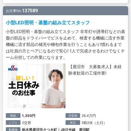
137589
お仕事No.
小型LED照明・基盤の組み立てスタッフ
小型LED照明・基盤の組み立てスタッフ 非常灯や誘導灯などの基
盤の部品をドライバーでビスを止めて、検査する機械に流す作業
機械に流す部品の補充や梱包作業を行うこともあり!慣れるまで
は社員の方とペアになるので安心! 1人で完成させるわけでなくチ
ーム分担しての作業になります。
【鹿沼市 大募集求人】未経
験者歓迎の工場作業!
1,350円
26.4万円
時給
月収例
2交替
5勤2休（土日）
シフト
休日
栃木県鹿沼市さつき町｜JR日光線 鹿沼駅
勤務地