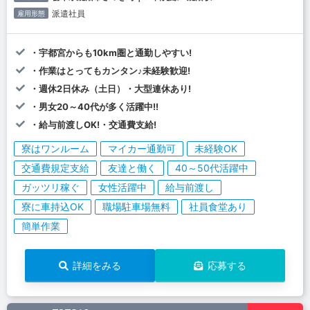
派遣社員
雇用形態
・宇都宮からも10km圏と通勤しやすい!
・作業はとってもカンタン♪未経験歓迎!
・週休2日休み（土日）・大型連休あり!
・男女20～40代が多く活躍中!!
・給与前渡しOK!・交通費支給!
寮はワンルーム
マイカー通勤可
未経験OK
交通費規定支給
友達と働く
40～50代活躍中
ガッツリ稼ぐ
女性活躍中
給与前渡し
寮に車持込OK
職場駐車場無料
社員食堂あり
簡単作業
詳細をみる
応募する