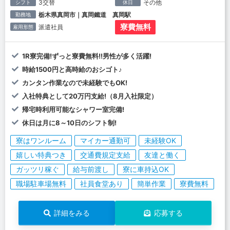
3交替
その他
シフト
休日
栃木県真岡市｜真岡鐵道 真岡駅
勤務地
寮費無料
派遣社員
雇用形態
1R寮完備!ずっと寮費無料!!男性が多く活躍!
時給1500円と高時給のおシゴト♪
カンタン作業なので未経験でもOK!
入社特典として20万円支給!（8月入社限定）
帰宅時利用可能なシャワー室完備!
休日は月に8～10日のシフト制!
寮はワンルーム
マイカー通勤可
未経験OK
嬉しい特典つき
交通費規定支給
友達と働く
ガッツリ稼ぐ
給与前渡し
寮に車持込OK
職場駐車場無料
社員食堂あり
簡単作業
寮費無料
詳細をみる
応募する