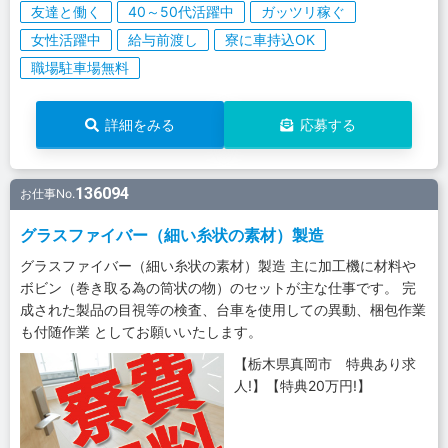
友達と働く
40～50代活躍中
ガッツリ稼ぐ
女性活躍中
給与前渡し
寮に車持込OK
職場駐車場無料
詳細をみる
応募する
136094
お仕事No.
グラスファイバー（細い糸状の素材）製造
グラスファイバー（細い糸状の素材）製造 主に加工機に材料や
ボビン（巻き取る為の筒状の物）のセットが主な仕事です。 完
成された製品の目視等の検査、台車を使用しての異動、梱包作業
も付随作業 としてお願いいたします。
【栃木県真岡市 特典あり求
人!】【特典20万円!】