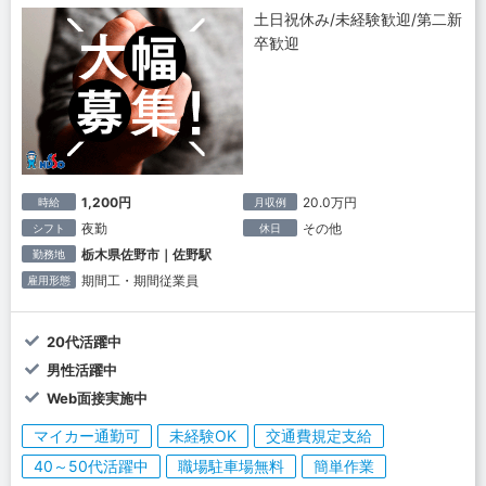
土日祝休み/未経験歓迎/第二新
卒歓迎
1,200円
20.0万円
時給
月収例
夜勤
その他
シフト
休日
栃木県佐野市｜佐野駅
勤務地
期間工・期間従業員
雇用形態
20代活躍中
男性活躍中
Web面接実施中
マイカー通勤可
未経験OK
交通費規定支給
40～50代活躍中
職場駐車場無料
簡単作業