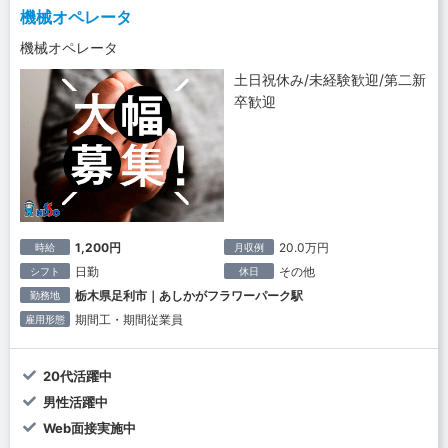
機械オペレータ
機械オペレータ
土日祝休み/未経験歓迎/第二新
卒歓迎
1,200円
20.0万円
時給
月収例
日勤
その他
シフト
休日
栃木県足利市｜あしかがフラワーパーク駅
勤務地
期間工・期間従業員
雇用形態
20代活躍中
男性活躍中
Web面接実施中