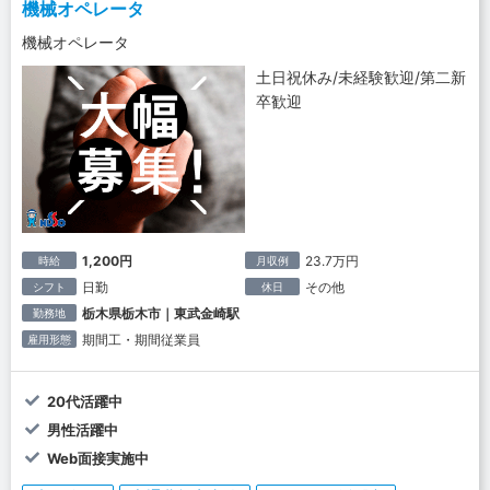
機械オペレータ
機械オペレータ
土日祝休み/未経験歓迎/第二新
卒歓迎
1,200円
23.7万円
時給
月収例
日勤
その他
シフト
休日
栃木県栃木市｜東武金崎駅
勤務地
期間工・期間従業員
雇用形態
20代活躍中
男性活躍中
Web面接実施中