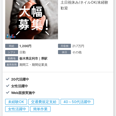
土日祝休み/ネイルOK/未経験
歓迎
1,200円
21.7万円
時給
月収例
日勤
その他
シフト
休日
栃木県足利市｜県駅
勤務地
期間工・期間従業員
雇用形態
20代活躍中
女性活躍中
Web面接実施中
未経験OK
交通費規定支給
40～50代活躍中
女性活躍中
簡単作業