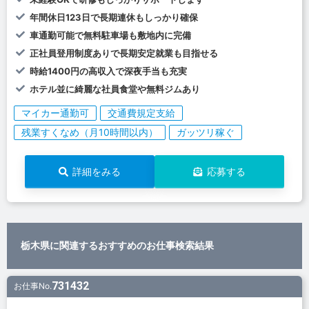
年間休日123日で長期連休もしっかり確保
車通勤可能で無料駐車場も敷地内に完備
正社員登用制度ありで長期安定就業も目指せる
時給1400円の高収入で深夜手当も充実
ホテル並に綺麗な社員食堂や無料ジムあり
マイカー通勤可
交通費規定支給
残業すくなめ（月10時間以内）
ガッツリ稼ぐ
詳細をみる
応募する
栃木県に関連するおすすめのお仕事検索結果
731432
お仕事No.