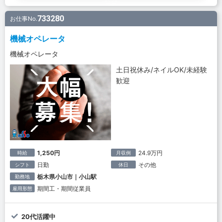
733280
お仕事No.
機械オペレータ
機械オペレータ
土日祝休み/ネイルOK/未経験
歓迎
1,250円
24.9万円
時給
月収例
日勤
その他
シフト
休日
栃木県小山市｜小山駅
勤務地
期間工・期間従業員
雇用形態
20代活躍中