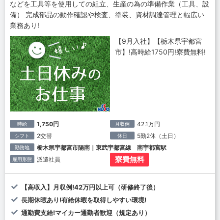
などを工具等を使用しての組立、生産の為の準備作業（工具、設
備） 完成部品の動作確認や検査、塗装、資材調達管理と幅広い
業務あり!
【9月入社】【栃木県宇都宮
市】!高時給1750円!寮費無料!
1,750円
42.1万円
時給
月収例
2交替
5勤2休（土日）
シフト
休日
栃木県宇都宮市陽南｜東武宇都宮線 南宇都宮駅
勤務地
寮費無料
派遣社員
雇用形態
【高収入】月収例!42万円以上可（研修終了後）
長期休暇あり!有給休暇を取得しやすい環境!
通勤費支給!マイカー通勤者歓迎（規定あり）