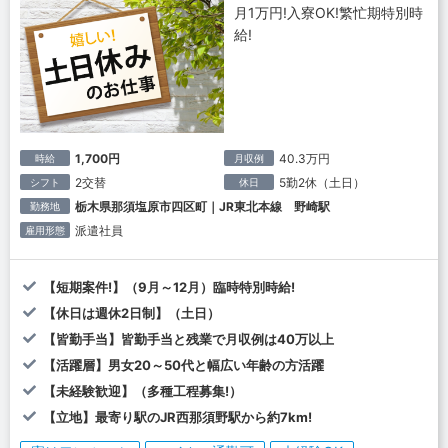
月1万円!入寮OK!繁忙期特別時
給!
1,700円
40.3万円
時給
月収例
2交替
5勤2休（土日）
シフト
休日
栃木県那須塩原市四区町｜JR東北本線 野崎駅
勤務地
派遣社員
雇用形態
【短期案件!】（9月～12月）臨時特別時給!
【休日は週休2日制】（土日）
【皆勤手当】皆勤手当と残業で月収例は40万以上
【活躍層】男女20～50代と幅広い年齢の方活躍
【未経験歓迎】（多種工程募集!）
【立地】最寄り駅のJR西那須野駅から約7km!