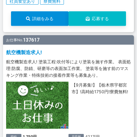
社員食堂あり
寮費無料
詳細をみる
応募する
137617
お仕事No.
航空機製造求人!
航空機製造求人! 塗装工程:吹付等により塗装を施す作業。 表面処
理:防腐、防錆、研磨等の表面加工作業。 塗装等を施す前のマス
キング作業・特殊技術の接着作業等も募集あり。
【9月募集!】【栃木県宇都宮
市】!高時給1750円!寮費無料!
1,750円
42.1万円
時給
月収例