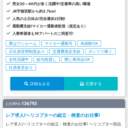
男女20～40代が多く活躍中!定着率の高い職場
JR宇都宮駅から約3.7km!
人気の土日休み!完全週休2日制!
通勤費支給!マイカー通勤者歓迎（規定あり）
入寮希望者も1Rアパートのご用意可!
寮はワンルーム
マイカー通勤可
未経験OK
正社員登用制度あり
交通費規定支給
ガッツリ稼ぐ
女性活躍中
給与前渡し
寮に車持込OK
社員食堂あり
詳細をみる
応募する
136793
お仕事No.
レア求人!ヘリコプターの組立・検査のお仕事!
レア求人!ヘリコプターの組立・検査のお仕事! ヘリコプター部品