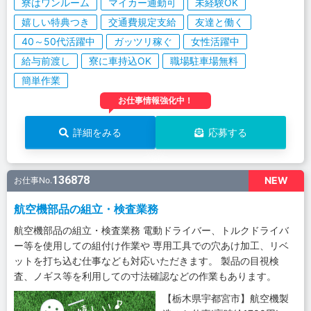
寮はワンルーム
マイカー通勤可
未経験OK
嬉しい特典つき
交通費規定支給
友達と働く
40～50代活躍中
ガッツリ稼ぐ
女性活躍中
給与前渡し
寮に車持込OK
職場駐車場無料
簡単作業
お仕事情報強化中！
詳細をみる
応募する
136878
NEW
お仕事No.
航空機部品の組立・検査業務
航空機部品の組立・検査業務 電動ドライバー、トルクドライバ
ー等を使用しての組付け作業や 専用工具での穴あけ加工、リベ
ットを打ち込む仕事なども対応いただきます。 製品の目視検
査、ノギス等を利用しての寸法確認などの作業もあります。
【栃木県宇都宮市】航空機製