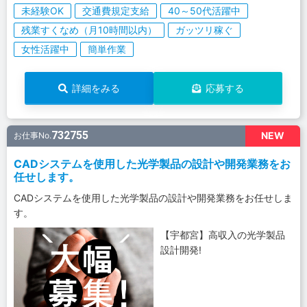
未経験OK
交通費規定支給
40～50代活躍中
残業すくなめ（月10時間以内）
ガッツリ稼ぐ
女性活躍中
簡単作業
詳細をみる
応募する
732755
NEW
お仕事No.
CADシステムを使用した光学製品の設計や開発業務をお
任せします。
CADシステムを使用した光学製品の設計や開発業務をお任せしま
す。
【宇都宮】高収入の光学製品
設計開発!