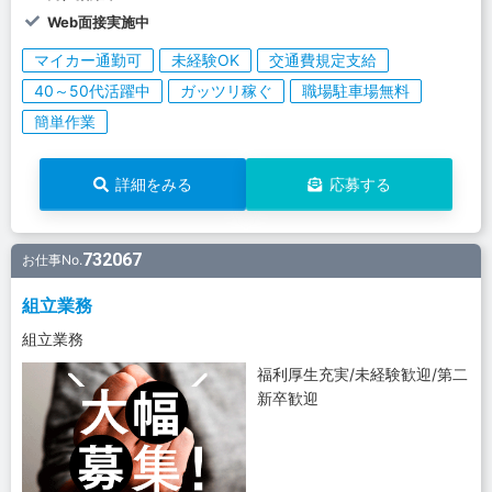
Web面接実施中
マイカー通勤可
未経験OK
交通費規定支給
40～50代活躍中
ガッツリ稼ぐ
職場駐車場無料
簡単作業
詳細をみる
応募する
732067
お仕事No.
組立業務
組立業務
福利厚生充実/未経験歓迎/第二
新卒歓迎