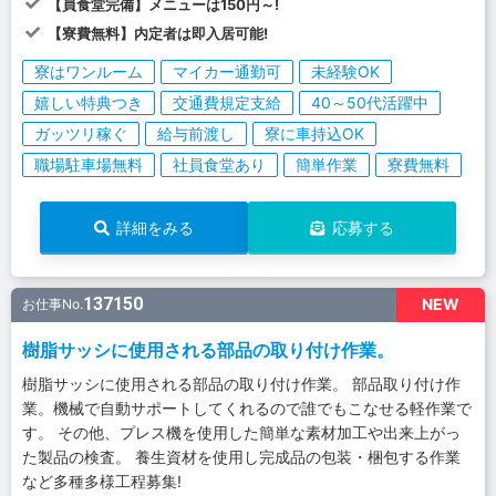
【員食堂完備】メニューは150円～!
【寮費無料】内定者は即入居可能!
寮はワンルーム
マイカー通勤可
未経験OK
嬉しい特典つき
交通費規定支給
40～50代活躍中
ガッツリ稼ぐ
給与前渡し
寮に車持込OK
職場駐車場無料
社員食堂あり
簡単作業
寮費無料
詳細をみる
応募する
137150
NEW
お仕事No.
樹脂サッシに使用される部品の取り付け作業。
樹脂サッシに使用される部品の取り付け作業。 部品取り付け作
業。機械で自動サポートしてくれるので誰でもこなせる軽作業で
す。 その他、プレス機を使用した簡単な素材加工や出来上がっ
た製品の検査。 養生資材を使用し完成品の包装・梱包する作業
など多種多様工程募集!