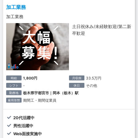
加工業務
加工業務
土日祝休み/未経験歓迎/第二新
卒歓迎
1,800円
33.5万円
時給
月収例
-
その他
シフト
休日
栃木県宇都宮市｜岡本（栃木）駅
勤務地
期間工・期間従業員
雇用形態
20代活躍中
男性活躍中
Web面接実施中