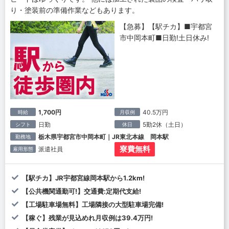
り・塗装前の準備作業などもあります。
【急募】【駅チカ】■宇都宮
市中岡本町■日勤!土日休み!
1,700円
40.5万円
時給
月収例
日勤
5勤2休（土日）
シフト
休日
栃木県宇都宮市中岡本町｜JR東北本線 岡本駅
勤務地
寮費無料
派遣社員
雇用形態
【駅チカ】JR宇都宮線岡本駅から1.2km!
【公共機関通勤可!】交通費:定期代支給!
【工場駐車場無料】工場隣接の大型駐車場完備!
【稼ぐ】残業が見込めれ月収例は39.4万円!