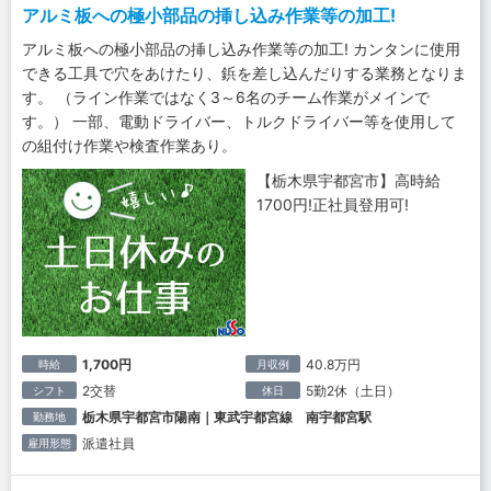
アルミ板への極小部品の挿し込み作業等の加工!
アルミ板への極小部品の挿し込み作業等の加工! カンタンに使用
できる工具で穴をあけたり、鋲を差し込んだりする業務となりま
す。 （ライン作業ではなく3～6名のチーム作業がメインで
す。） 一部、電動ドライバー、トルクドライバー等を使用して
の組付け作業や検査作業あり。
【栃木県宇都宮市】高時給
1700円!正社員登用可!
1,700円
40.8万円
時給
月収例
2交替
5勤2休（土日）
シフト
休日
栃木県宇都宮市陽南｜東武宇都宮線 南宇都宮駅
勤務地
派遣社員
雇用形態