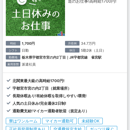
造のお仕事!高時給1700円!
1,700円
34.7万円
時給
月収例
日勤
5勤2休（土日）
シフト
休日
栃木県宇都宮市宮の内2丁目｜JR宇都宮線 雀宮駅
勤務地
派遣社員
雇用形態
北関東最大級の高時給1700円!
宇都宮市宮の内2丁目（就業場所）
長期休暇あり!有給休暇を取得しやすい環境!
人気の土日休み!完全週休2日制!
通勤費支給!マイカー通勤者歓迎（規定あり）
寮はワンルーム
マイカー通勤可
未経験OK
正社員登用制度あり
交通費規定支給
ガッツリ稼ぐ