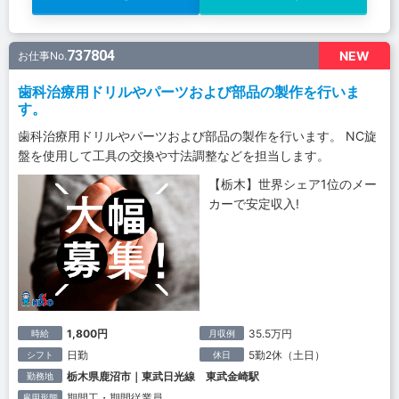
737804
NEW
お仕事No.
歯科治療用ドリルやパーツおよび部品の製作を行いま
す。
歯科治療用ドリルやパーツおよび部品の製作を行います。 NC旋
盤を使用して工具の交換や寸法調整などを担当します。
【栃木】世界シェア1位のメー
カーで安定収入!
1,800円
35.5万円
時給
月収例
日勤
5勤2休（土日）
シフト
休日
栃木県鹿沼市｜東武日光線 東武金崎駅
勤務地
期間工・期間従業員
雇用形態