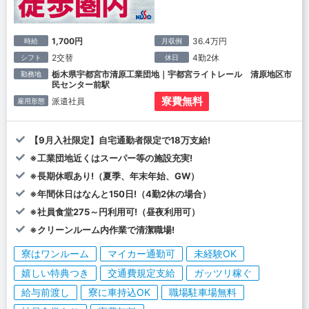
1,700円
36.4万円
時給
月収例
2交替
4勤2休
シフト
休日
栃木県宇都宮市清原工業団地｜宇都宮ライトレール 清原地区市
勤務地
民センター前駅
寮費無料
派遣社員
雇用形態
【9月入社限定】自宅通勤者限定で18万支給!
※工業団地近くはスーパー等の施設充実!
※長期休暇あり!（夏季、年末年始、GW）
※年間休日はなんと150日!（4勤2休の場合）
※社員食堂275～円利用可!（昼夜利用可）
※クリーンルーム内作業で清潔職場!
寮はワンルーム
マイカー通勤可
未経験OK
嬉しい特典つき
交通費規定支給
ガッツリ稼ぐ
給与前渡し
寮に車持込OK
職場駐車場無料