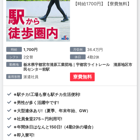
【時給1700円】【寮費無料】
1,700円
36.4万円
時給
月収例
2交替
4勤2休
シフト
休日
栃木県宇都宮市清原工業団地｜宇都宮ライトレール 清原地区市
勤務地
民センター前駅
寮費無料
派遣社員
雇用形態
※駅チカ!工場も寮も駅チカ生活便利!
※男性が多く活躍中です!
※大型連休あり!（夏季、年末年始、GW）
※社員食堂275～円利用可!
※年間休日はなんと150日!（4勤2休の場合）
※即入寮可!