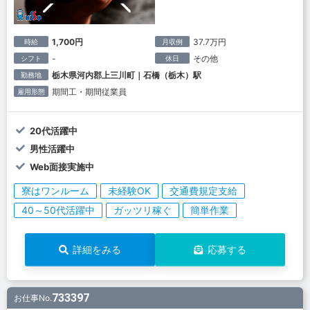
1,700円
37.7万円
時給
月収例
-
その他
シフト
休日
栃木県河内郡上三川町｜石橋（栃木）駅
勤務地
期間工・期間従業員
雇用形態
20代活躍中
男性活躍中
Web面接実施中
寮はワンルーム
未経験OK
交通費規定支給
40～50代活躍中
ガッツリ稼ぐ
簡単作業
詳細をみる
応募する
733397
お仕事No.