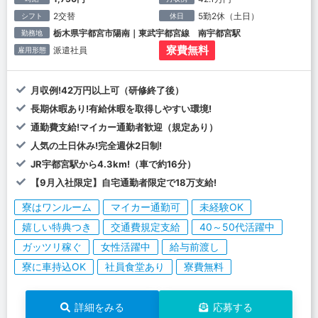
2交替
5勤2休（土日）
シフト
休日
栃木県宇都宮市陽南｜東武宇都宮線 南宇都宮駅
勤務地
寮費無料
派遣社員
雇用形態
月収例!42万円以上可（研修終了後）
長期休暇あり!有給休暇を取得しやすい環境!
通勤費支給!マイカー通勤者歓迎（規定あり）
人気の土日休み!完全週休2日制!
JR宇都宮駅から4.3km!（車で約16分）
【9月入社限定】自宅通勤者限定で18万支給!
寮はワンルーム
マイカー通勤可
未経験OK
嬉しい特典つき
交通費規定支給
40～50代活躍中
ガッツリ稼ぐ
女性活躍中
給与前渡し
寮に車持込OK
社員食堂あり
寮費無料
詳細をみる
応募する