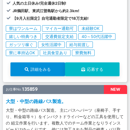
人気の土日休み!完全週休2日制!
JR鶴田駅、東武江曽島駅から約2.3km!
【9月入社限定】自宅通勤者限定で18万支給!
寮はワンルーム
マイカー通勤可
未経験OK
嬉しい特典つき
交通費規定支給
40～50代活躍中
ガッツリ稼ぐ
女性活躍中
給与前渡し
寮に車持込OK
社員食堂あり
寮費無料
詳細をみる
応募する
135859
NEW
お仕事No.
大型・中型の路線バス製造。
大型・中型の路線バス製造。 主にバスへパーツ（座椅子、手す
り、料金箱等々）をインパクトドライバーなどの工具を使用して
の 組立作業を行います。複数人でのチーム作業となりラインス
ピードはゆっくりです。 他には加工された製品の検査・バリ取