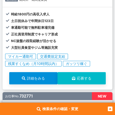
時給1800円の高収入求人
土日祝休みで年間休日123日
車通勤可能で無料駐車場完備
正社員登用制度でキャリア形成
NC旋盤の段取経験が活かせる
大型社員食堂やジム等施設充実
マイカー通勤可
交通費規定支給
残業すくなめ（月10時間以内）
ガッツリ稼ぐ
詳細をみる
応募する
732771
NEW
お仕事No.
CO2半自動溶接機を使用して鉄板を円柱上に加工する内
検索条件の確認・変更
部溶接業務です。