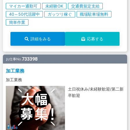
マイカー通勤可
未経験OK
交通費規定支給
40～50代活躍中
ガッツリ稼ぐ
職場駐車場無料
簡単作業
詳細をみる
応募する
733398
お仕事No.
加工業務
加工業務
土日祝休み/未経験歓迎/第二新
卒歓迎