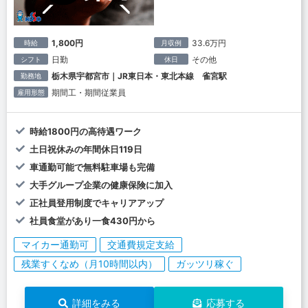
1,800円
33.6万円
時給
月収例
日勤
その他
シフト
休日
栃木県宇都宮市｜JR東日本・東北本線 雀宮駅
勤務地
期間工・期間従業員
雇用形態
時給1800円の高待遇ワーク
土日祝休みの年間休日119日
車通勤可能で無料駐車場も完備
大手グループ企業の健康保険に加入
正社員登用制度でキャリアアップ
社員食堂があり一食430円から
マイカー通勤可
交通費規定支給
残業すくなめ（月10時間以内）
ガッツリ稼ぐ
詳細をみる
応募する