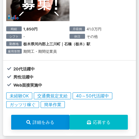
1,850円
41.0万円
時給
月収例
-
その他
シフト
休日
栃木県河内郡上三川町｜石橋（栃木）駅
勤務地
期間工・期間従業員
雇用形態
20代活躍中
男性活躍中
Web面接実施中
未経験OK
交通費規定支給
40～50代活躍中
ガッツリ稼ぐ
簡単作業
詳細をみる
応募する