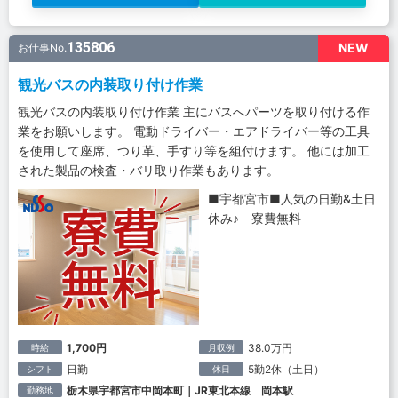
135806
NEW
お仕事No.
観光バスの内装取り付け作業
観光バスの内装取り付け作業 主にバスへパーツを取り付ける作
業をお願いします。 電動ドライバー・エアドライバー等の工具
を使用して座席、つり革、手すり等を組付けます。 他には加工
された製品の検査・バリ取り作業もあります。
■宇都宮市■人気の日勤&土日
休み♪ 寮費無料
1,700円
38.0万円
時給
月収例
日勤
5勤2休（土日）
シフト
休日
栃木県宇都宮市中岡本町｜JR東北本線 岡本駅
勤務地