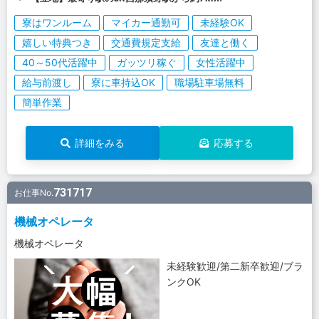
寮はワンルーム
マイカー通勤可
未経験OK
嬉しい特典つき
交通費規定支給
友達と働く
40～50代活躍中
ガッツリ稼ぐ
女性活躍中
給与前渡し
寮に車持込OK
職場駐車場無料
簡単作業
詳細をみる
応募する
731717
お仕事No.
機械オペレータ
機械オペレータ
未経験歓迎/第二新卒歓迎/ブラ
ンクOK