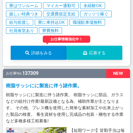
寮はワンルーム
マイカー通勤可
未経験OK
嬉しい特典つき
交通費規定支給
ガッツリ稼ぐ
給与前渡し
寮に車持込OK
職場駐車場無料
社員食堂あり
寮費無料
お仕事情報強化中！
詳細をみる
応募する
137309
NEW
お仕事No.
樹脂サッシにに製造に伴う諸作業。
樹脂サッシにに製造に伴う諸作業。 樹脂サッシに部品、ガラス
などの組付け作業!最新設備となる為、補助作業が主となりま
す。 その他、プレス機を使用した簡単な素材加工や出来上がっ
た製品の検査。 養生資材を使用し完成品の包装・梱包する作業
など多種多様工程募集!
【短期ワーク!】皆勤手当は毎