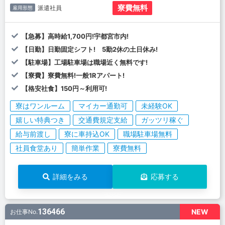
寮費無料
派遣社員
雇用形態
【急募】高時給1,700円!宇都宮市内!
【日勤】日勤固定シフト! 5勤2休の土日休み!
【駐車場】工場駐車場は職場近く無料です!
【寮費】寮費無料!一般1Rアパート!
【格安社食】150円～利用可!
寮はワンルーム
マイカー通勤可
未経験OK
嬉しい特典つき
交通費規定支給
ガッツリ稼ぐ
給与前渡し
寮に車持込OK
職場駐車場無料
社員食堂あり
簡単作業
寮費無料
詳細をみる
応募する
136466
NEW
お仕事No.