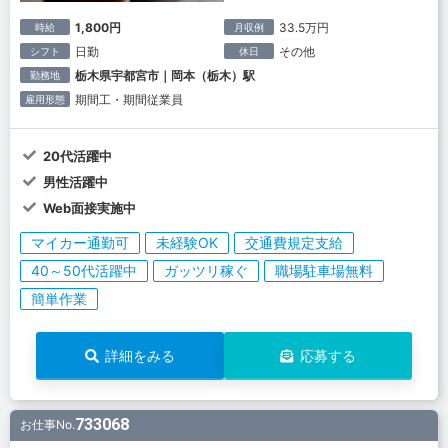
1,800円
33.5万円
時給
月収例
日勤
その他
シフト
休日
栃木県宇都宮市｜岡本（栃木）駅
勤務地
期間工・期間従業員
雇用形態
20代活躍中
男性活躍中
Web面接実施中
マイカー通勤可
未経験OK
交通費規定支給
40～50代活躍中
ガッツリ稼ぐ
職場駐車場無料
簡単作業
詳細をみる
応募する
733068
お仕事No.