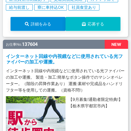
給与前渡し
寮に車持込OK
社員食堂あり
詳細をみる
応募する
137604
NEW
お仕事No.
インターネット回線や内視鏡などに使用されている光フ
ァイバーの加工や運搬。
インターネット回線や内視鏡などに使用されている光ファイバー
の加工や運搬。 製造・加工:簡単なボタン操作でのマシンオペレ
ーター。（階段の昇降作業あり） 運搬:素材や完成品をハンドリ
フター等を使用しての運搬。（資格不問!）
【9月募集!通勤者限定特典!】
【栃木県宇都宮市内】