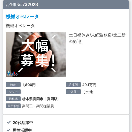
732023
お仕事No.
機械オペレータ
機械オペレータ
土日祝休み/未経験歓迎/第二新
卒歓迎
1,800円
40.1万円
時給
月収例
-
その他
シフト
休日
栃木県真岡市｜真岡駅
勤務地
期間工・期間従業員
雇用形態
20代活躍中
男性活躍中