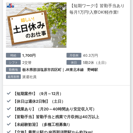
【短期ワーク!】皆勤手当あり
毎月1万円!入寮OK!軽作業!
1,700円
40.3万円
時給
月収例
2交替
5勤2休（土日）
シフト
休日
栃木県那須塩原市四区町｜JR東北本線 野崎駅
勤務地
派遣社員
雇用形態
【短期案件!】（9月～12月）
【休日は週休2日制】（土日）
【残業あり】（月20～40時間あり安定収入可）
【皆勤手当】皆勤手当と残業で月収例は40万以上
【未経験歓迎】（多種工程募集!）
【立地】最寄り駅のJR西那須野駅から約7km!