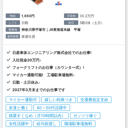
1,650円
30.2万円
時給
月収例
日勤
5勤2休（土日）
シフト
休日
神奈川県平塚市｜JR東海道本線 平塚
勤務地
派遣社員
雇用形態
日産車体エンジニアリング株式会社でのお仕事!
入社祝金20万円♪
フォークリフトのお仕事（カウンター式）!
マイカー通勤可能! 工場駐車場無料♪
日勤・土日休み♪
2027年3月末までのお仕事です
マイカー通勤可
嬉しい特典つき
交通費規定支給
友達と働く
40～50代活躍中
残業すくなめ（月10時間以内）
ガッツリ稼ぐ
女性活躍中
給与前渡し
職場駐車場無料