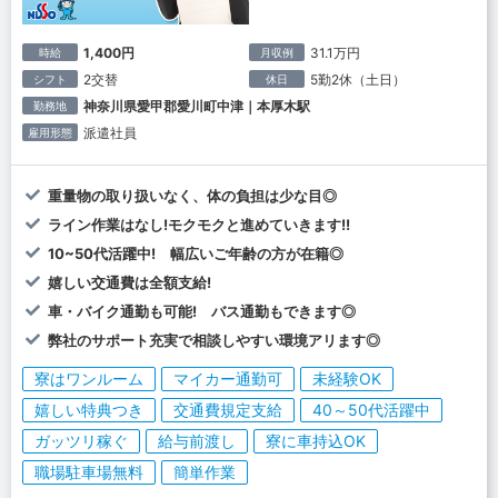
1,400円
31.1万円
時給
月収例
2交替
5勤2休（土日）
シフト
休日
神奈川県愛甲郡愛川町中津｜本厚木駅
勤務地
派遣社員
雇用形態
重量物の取り扱いなく、体の負担は少な目◎
ライン作業はなし!モクモクと進めていきます!!
10~50代活躍中! 幅広いご年齢の方が在籍◎
嬉しい交通費は全額支給!
車・バイク通勤も可能! バス通勤もできます◎
弊社のサポート充実で相談しやすい環境アリます◎
寮はワンルーム
マイカー通勤可
未経験OK
嬉しい特典つき
交通費規定支給
40～50代活躍中
ガッツリ稼ぐ
給与前渡し
寮に車持込OK
職場駐車場無料
簡単作業