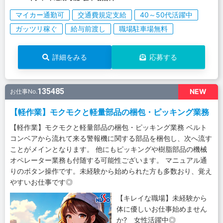
マイカー通勤可
交通費規定支給
40～50代活躍中
ガッツリ稼ぐ
給与前渡し
職場駐車場無料
詳細をみる
応募する
135485
NEW
お仕事No.
【軽作業】モクモクと軽量部品の梱包・ピッキング業務
【軽作業】モクモクと軽量部品の梱包・ピッキング業務 ベルト
コンベアから流れて来る警報機に関する部品を梱包し、次へ流す
ことがメインとなります。 他にもピッキングや樹脂部品の機械
オペレーター業務も付随する可能性ございます。 マニュアル通
りのボタン操作です。未経験から始められた方も多数おり、覚え
やすいお仕事です◎
【キレイな職場】未経験から
体に優しいお仕事始めません
か? 女性活躍中◎