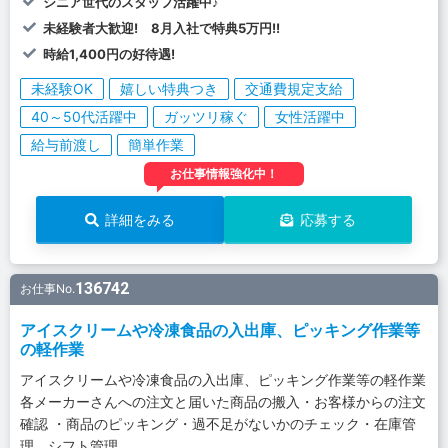
シニア世代のスタッフ活躍中♪
未経験者大歓迎! 8月入社で特典5万円!!
時給1,400円の好待遇!
未経験OK
嬉しい特典つき
交通費規定支給
40～50代活躍中
ガッツリ稼ぐ
女性活躍中
給与前渡し
簡単作業
お仕事情報強化中！
詳細をみる
応募する
136742
お仕事No.
アイスクリームや冷凍食品の入出庫、ピッキング作業等
の軽作業
アイスクリームや冷凍食品の入出庫、ピッキング作業等の軽作業
各メーカーさんへの注文と届いた商品の搬入・お客様からの注文
確認 ・商品のピッキング・過不足がないかのチェック・在庫管
理、シフト管理