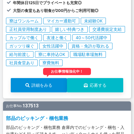
年間休日125日でプライベートも充実◎
大型の食堂もあり朝食が200円からご利用可能◎
寮はワンルーム
マイカー通勤可
未経験OK
正社員登用制度あり
嬉しい特典つき
交通費規定支給
カップルで働く
友達と働く
40～50代活躍中
ガッツリ稼ぐ
女性活躍中
資格・免許が取れる
給与前渡し
寮に車持込OK
職場駐車場無料
社員食堂あり
寮費無料
お仕事情報強化中！
詳細をみる
応募する
137513
お仕事No.
部品のピッキング・梱包業務
部品のピッキング・梱包業務 倉庫内でのピッキング・梱包・入
出庫などを行って頂きます。 ハンディターミナルを使った部品