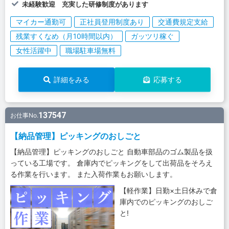
未経験歓迎 充実した研修制度があります
マイカー通勤可
正社員登用制度あり
交通費規定支給
残業すくなめ（月10時間以内）
ガッツリ稼ぐ
女性活躍中
職場駐車場無料
詳細をみる
応募する
137547
お仕事No.
【納品管理】ピッキングのおしごと
【納品管理】ピッキングのおしごと 自動車部品のゴム製品を扱
っている工場です。 倉庫内でピッキングをして出荷品をそろえ
る作業を行います。 また入荷作業もお願いします。
【軽作業】日勤×土日休みで倉
庫内でのピッキングのおしご
と!