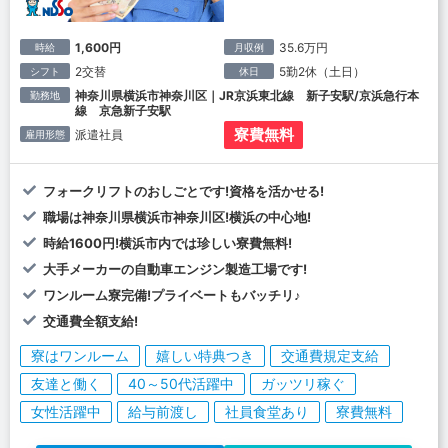
1,600円
35.6万円
時給
月収例
2交替
5勤2休（土日）
シフト
休日
神奈川県横浜市神奈川区｜JR京浜東北線 新子安駅/京浜急行本
勤務地
線 京急新子安駅
寮費無料
派遣社員
雇用形態
フォークリフトのおしごとです!資格を活かせる!
職場は神奈川県横浜市神奈川区!横浜の中心地!
時給1600円!横浜市内では珍しい寮費無料!
大手メーカーの自動車エンジン製造工場です!
ワンルーム寮完備!プライベートもバッチリ♪
交通費全額支給!
寮はワンルーム
嬉しい特典つき
交通費規定支給
友達と働く
40～50代活躍中
ガッツリ稼ぐ
女性活躍中
給与前渡し
社員食堂あり
寮費無料