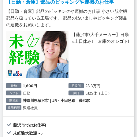
【日勤・倉庫】部品のピッキングや運搬のお仕事
【日勤・倉庫】部品のピッキングや運搬のお仕事 小さい航空機
部品を扱っている工場です。 部品の払い出しやピッキング製品
の運搬をお願いします。
【藤沢市/大手メーカー】日勤
×土日休み♪ 倉庫のオシゴト!
1,600円
28.3万円
時給
月収例
日勤
5勤2休（土日）
シフト
休日
神奈川県藤沢市｜JR・小田急線 藤沢駅
勤務地
派遣社員
雇用形態
藤沢市でのお仕事!
未経験大歓迎～♪