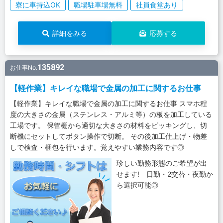
寮に車持込OK
職場駐車場無料
社員食堂あり
詳細をみる
応募する
135892
お仕事No.
【軽作業】キレイな職場で金属の加工に関するお仕事
【軽作業】キレイな職場で金属の加工に関するお仕事 スマホ程
度の大きさの金属（ステンレス・アルミ等）の板を加工している
工場です。 保管棚から適切な大きさの材料をピッキングし、切
断機にセットしてボタン操作で切断。 その後加工仕上げ・物差
しで検査・梱包を行います。覚えやすい業務内容です◎
珍しい勤務形態のご希望が出
せます! 日勤・2交替・夜勤か
ら選択可能◎