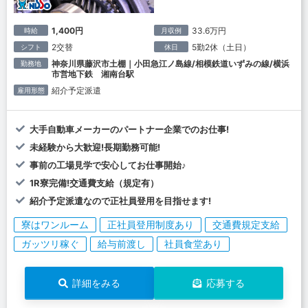
1,400円
33.6万円
時給
月収例
2交替
5勤2休（土日）
シフト
休日
神奈川県藤沢市土棚｜小田急江ノ島線/相模鉄道いずみの線/横浜
勤務地
市営地下鉄 湘南台駅
紹介予定派遣
雇用形態
大手自動車メーカーのパートナー企業でのお仕事!
未経験から大歓迎!長期勤務可能!
事前の工場見学で安心してお仕事開始♪
1R寮完備!交通費支給（規定有）
紹介予定派遣なので正社員登用を目指せます!
寮はワンルーム
正社員登用制度あり
交通費規定支給
ガッツリ稼ぐ
給与前渡し
社員食堂あり
詳細をみる
応募する