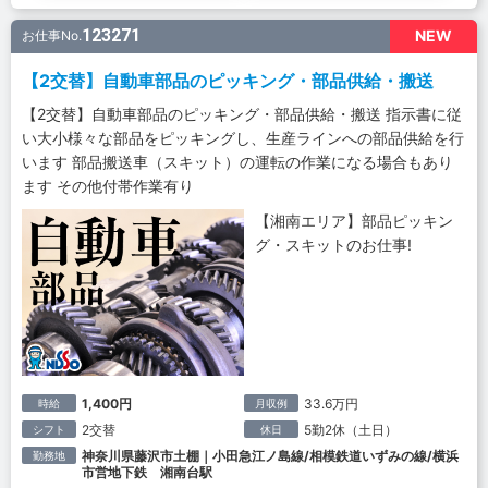
123271
NEW
お仕事No.
【2交替】自動車部品のピッキング・部品供給・搬送
【2交替】自動車部品のピッキング・部品供給・搬送 指示書に従
い大小様々な部品をピッキングし、生産ラインへの部品供給を行
います 部品搬送車（スキット）の運転の作業になる場合もあり
ます その他付帯作業有り
【湘南エリア】部品ピッキン
グ・スキットのお仕事!
1,400円
33.6万円
時給
月収例
2交替
5勤2休（土日）
シフト
休日
神奈川県藤沢市土棚｜小田急江ノ島線/相模鉄道いずみの線/横浜
勤務地
市営地下鉄 湘南台駅