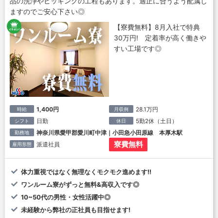
品の洗浄やピッキングの工程もあります。適正に合うよう配属し
ますのでご安心下さい◎
【寮費無料】8月入社で特典
30万円! 定着率が高く働きや
すい工場です◎
1,400円
28.1万円
時給
月収例
日勤
5勤2休（土日）
シフト
休日
神奈川県愛甲郡愛川町中津｜小田急小田原線 本厚木駅
勤務地
寮費無料
派遣社員
雇用形態
体力重視ではなく無理なくモクモク進めます!!
ワンルーム寮がずっと無料&高収入です◎
10~50代の男性・女性活躍中◎
未経験から弊社の正社員も目指せます!