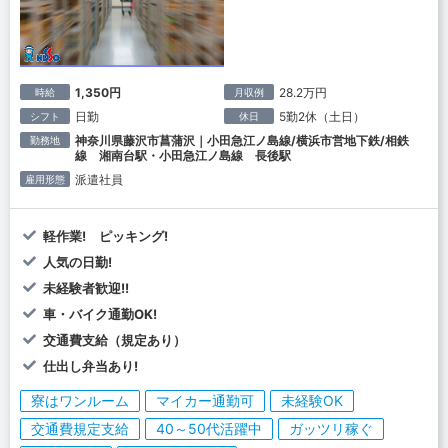
1,350円
28.2万円
時給
月収例
日勤
5勤2休（土日）
シフト
休日
神奈川県藤沢市菖蒲沢｜小田急江ノ島線/横浜市営地下鉄/相鉄
勤務地
線 湘南台駅・小田急江ノ島線 長後駅
派遣社員
雇用形態
軽作業! ピッキング!
人気の日勤!
未経験者歓迎!!
車・バイク通勤OK!
交通費支給（規定あり）
仕出し弁当あり!
寮はワンルーム
マイカー通勤可
未経験OK
交通費規定支給
40～50代活躍中
ガッツリ稼ぐ