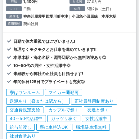
1,400円
27.3万円
時給
月収例
日勤
5勤2休（土日）
シフト
休日
神奈川県愛甲郡愛川町中津｜小田急小田原線 本厚木駅
勤務地
契約社員
雇用形態
日勤で体力重視ではございません!
無理なくモクモクとお仕事を進めていきます!!
本厚木駅・海老名駅・淵野辺駅から無料送迎あり◎
10~50代の男性・女性活躍中◎
未経験から弊社の正社員も目指せます!
年間休日125日でプライベートも充実◎
寮はワンルーム
マイカー通勤可
送迎あり（寮または駅から）
正社員登用制度あり
交通費規定支給
カップルで働く
友達と働く
40～50代活躍中
ガッツリ稼ぐ
女性活躍中
給与前渡し
寮に車持込OK
職場駐車場無料
社員食堂あり