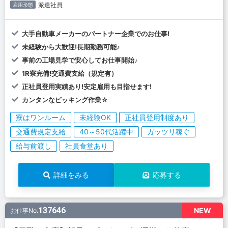
派遣社員
雇用形態
大手自動車メーカーのパートナー企業でのお仕事!
未経験から大歓迎!長期勤務可能♪
事前の工場見学で安心してお仕事開始♪
1R寮完備!交通費支給（規定有）
正社員登用実績あり!安定雇用も目指せます!
カンタンなピッキング作業☆
寮はワンルーム
未経験OK
正社員登用制度あり
交通費規定支給
40～50代活躍中
ガッツリ稼ぐ
給与前渡し
社員食堂あり
詳細をみる
応募する
137646
NEW
お仕事No.