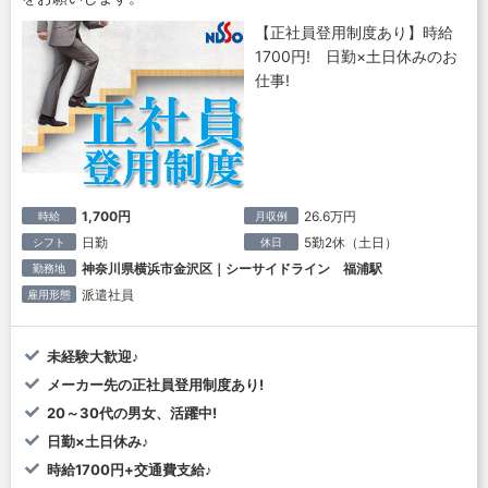
【正社員登用制度あり】時給
1700円! 日勤×土日休みのお
仕事!
1,700円
26.6万円
時給
月収例
日勤
5勤2休（土日）
シフト
休日
神奈川県横浜市金沢区｜シーサイドライン 福浦駅
勤務地
派遣社員
雇用形態
未経験大歓迎♪
メーカー先の正社員登用制度あり!
20～30代の男女、活躍中!
日勤×土日休み♪
時給1700円+交通費支給♪