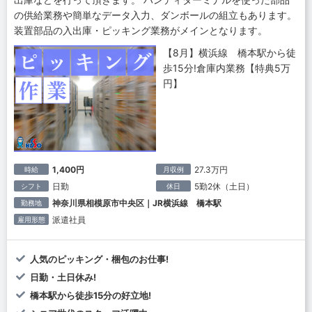
の供給業務や簡単なデータ入力、ダンボールの組立もあります。
装置部品の入出庫・ピッキング業務がメインとなります。
【8月】横浜線 橋本駅から徒
歩15分!倉庫内業務【特典5万
円】
1,400円
27.3万円
時給
月収例
日勤
5勤2休（土日）
シフト
休日
神奈川県相模原市中央区｜JR横浜線 橋本駅
勤務地
派遣社員
雇用形態
人気のピッキング・梱包のお仕事!
日勤・土日休み!
橋本駅から徒歩15分の好立地!