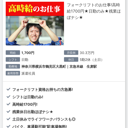
フォークリフトのお仕事!高時
給1700円★日勤のみ★残業ほ
ぼナシ★
1,700円
30.3万円
時給
月収例
日勤
5勤2休（土日）
シフト
休日
神奈川県横浜市鶴見区大黒町｜京急本線 生麦駅
勤務地
派遣社員
雇用形態
フォークリフト資格お持ちの方急募!
シフトは日勤のみ!
高時給1700円!
残業休日出勤ほぼナシ★
土日休みでライフワークバランスも◎
バイク、車通勤可能”駐車場無料!