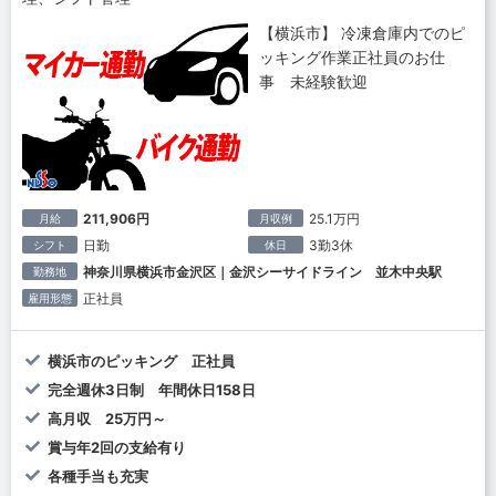
【横浜市】 冷凍倉庫内でのピ
ッキング作業正社員のお仕
事 未経験歓迎
211,906円
25.1万円
月給
月収例
日勤
3勤3休
シフト
休日
神奈川県横浜市金沢区｜金沢シーサイドライン 並木中央駅
勤務地
正社員
雇用形態
横浜市のピッキング 正社員
完全週休3日制 年間休日158日
高月収 25万円～
賞与年2回の支給有り
各種手当も充実