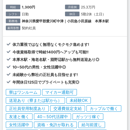
1,300円
25.3万円
時給
月収例
日勤
5勤2休（土日）
シフト
休日
神奈川県愛甲郡愛川町中津｜小田急小田原線 本厚木駅
勤務地
契約社員
雇用形態
体力重視ではなく無理なくモクモク進めます!
今後資格取得で時給1400円へアップも可能!!
本厚木駅・海老名駅・淵野辺駅から無料送迎あり◎
10~50代の男性・女性活躍中◎
未経験から弊社の正社員も目指せます!
年間休日125日でプライベートも充実◎
寮はワンルーム
マイカー通勤可
送迎あり（寮または駅から）
未経験OK
正社員登用制度あり
交通費規定支給
カップルで働く
友達と働く
40～50代活躍中
ガッツリ稼ぐ
女性活躍中
資格・免許が取れる
給与前渡し