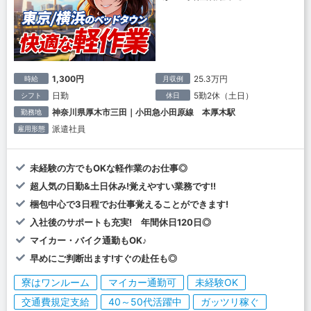
1,300円
25.3万円
時給
月収例
日勤
5勤2休（土日）
シフト
休日
神奈川県厚木市三田｜小田急小田原線 本厚木駅
勤務地
派遣社員
雇用形態
未経験の方でもOKな軽作業のお仕事◎
超人気の日勤&土日休み!覚えやすい業務です!!
梱包中心で3日程でお仕事覚えることができます!
入社後のサポートも充実! 年間休日120日◎
マイカー・バイク通勤もOK♪
早めにご判断出ます!すぐの赴任も◎
寮はワンルーム
マイカー通勤可
未経験OK
交通費規定支給
40～50代活躍中
ガッツリ稼ぐ