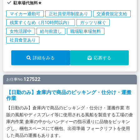
駐車場代無料★
マイカー通勤可
正社員登用制度あり
交通費規定支給
残業すくなめ（月10時間以内）
ガッツリ稼ぐ
女性活躍中
給与前渡し
職場駐車場無料
社員食堂あり
詳細をみる
応募する
127522
お仕事No.
【日勤のみ】倉庫内で商品のピッキング・仕分け・運搬
作業
【日勤のみ】倉庫内で商品のピッキング・仕分け・運搬作業 市
販の風船やディスプレイ等に使用される風船を製造する工場の倉
庫内作業 倉庫の中からハンディーの指示通りに品物をピッキン
グし、梱包スペースにて梱包、出荷準備 フォークリフトを使用
した商品の運搬もあります。