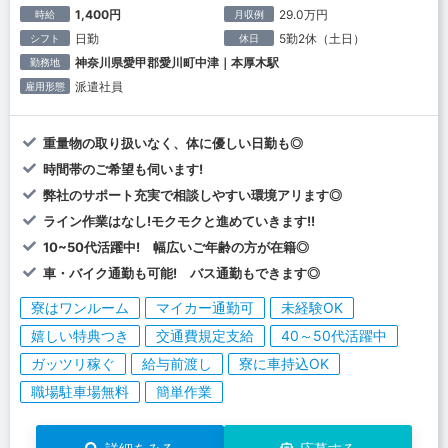
1,400円
29.0万円
時給
月収例
日勤
5勤2休（土日）
シフト
休日
神奈川県愛甲郡愛川町中津｜本厚木駅
勤務地
派遣社員
雇用形態
重量物の取り扱いなく、体に優しい日勤も◎
時間帯のご希望も伺います!
弊社のサポート充実で相談しやすい環境アリます◎
ライン作業はなし!モクモクと進めていきます!!
10~50代活躍中! 幅広いご年齢の方が在籍◎
車・バイク通勤も可能! バス通勤もできます◎
寮はワンルーム
マイカー通勤可
未経験OK
嬉しい特典つき
交通費規定支給
40～50代活躍中
ガッツリ稼ぐ
給与前渡し
寮に車持込OK
職場駐車場無料
簡単作業