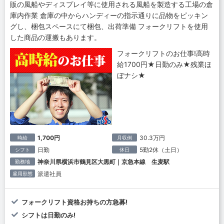
販の風船やディスプレイ等に使用される風船を製造する工場の倉
庫内作業 倉庫の中からハンディーの指示通りに品物をピッキン
グし、梱包スペースにて梱包、出荷準備 フォークリフトを使用
した商品の運搬もあります。
フォークリフトのお仕事!高時
給1700円★日勤のみ★残業ほ
ぼナシ★
1,700円
30.3万円
時給
月収例
日勤
5勤2休（土日）
シフト
休日
神奈川県横浜市鶴見区大黒町｜京急本線 生麦駅
勤務地
派遣社員
雇用形態
フォークリフト資格お持ちの方急募!
シフトは日勤のみ!