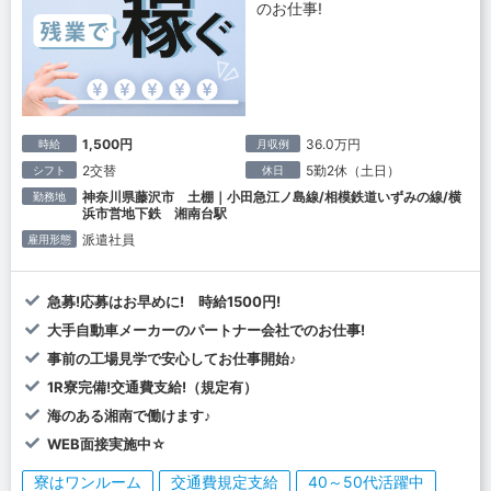
のお仕事!
1,500円
36.0万円
時給
月収例
2交替
5勤2休（土日）
シフト
休日
神奈川県藤沢市 土棚｜小田急江ノ島線/相模鉄道いずみの線/横
勤務地
浜市営地下鉄 湘南台駅
派遣社員
雇用形態
急募!応募はお早めに! 時給1500円!
大手自動車メーカーのパートナー会社でのお仕事!
事前の工場見学で安心してお仕事開始♪
1R寮完備!交通費支給!（規定有）
海のある湘南で働けます♪
WEB面接実施中☆
寮はワンルーム
交通費規定支給
40～50代活躍中