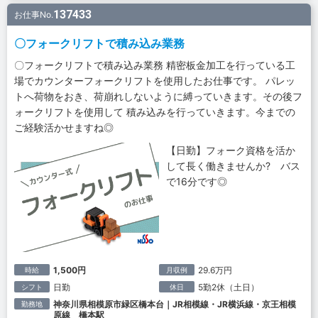
137433
お仕事No.
〇フォークリフトで積み込み業務
〇フォークリフトで積み込み業務 精密板金加工を行っている工
場でカウンターフォークリフトを使用したお仕事です。 パレッ
トへ荷物をおき、荷崩れしないように縛っていきます。その後フ
ォークリフトを使用して 積み込みを行っていきます。今までの
ご経験活かせますね◎
【日勤】フォーク資格を活か
して長く働きませんか? バス
で16分です◎
1,500円
29.6万円
時給
月収例
日勤
5勤2休（土日）
シフト
休日
神奈川県相模原市緑区橋本台｜JR相模線・JR横浜線・京王相模
勤務地
原線 橋本駅