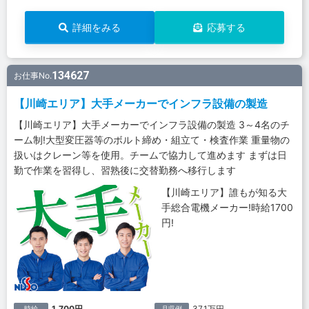
詳細をみる
応募する
134627
お仕事No.
【川崎エリア】大手メーカーでインフラ設備の製造
【川崎エリア】大手メーカーでインフラ設備の製造 3～4名のチ
ーム制!大型変圧器等のボルト締め・組立て・検査作業 重量物の
扱いはクレーン等を使用。チームで協力して進めます まずは日
勤で作業を習得し、習熟後に交替勤務へ移行します
【川崎エリア】誰もが知る大
手総合電機メーカー!時給1700
円!
1,700円
37.1万円
時給
月収例