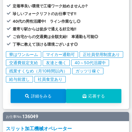
定着率良い環境で工場ワーク始めませんか?
珍しいフォークリフトのお仕事です!!
40代の男性活躍中! ライン作業なし◎
最寄り駅からは徒歩で通える好立地!!
ご自宅からの交通費は全額支給! 車通勤も可能◎
丁寧に教えて頂ける環境ございます◎
寮はワンルーム
マイカー通勤可
正社員登用制度あり
交通費規定支給
友達と働く
40～50代活躍中
残業すくなめ（月10時間以内）
ガッツリ稼ぐ
給与前渡し
社員食堂あり
詳細をみる
応募する
136049
お仕事No.
スリット加工機械オペレーター