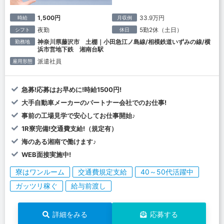
1,500円
33.9万円
時給
月収例
夜勤
5勤2休（土日）
シフト
休日
神奈川県藤沢市 土棚｜小田急江ノ島線/相模鉄道いずみの線/横
勤務地
浜市営地下鉄 湘南台駅
派遣社員
雇用形態
急募!応募はお早めに!時給1500円!
大手自動車メーカーのパートナー会社でのお仕事!
事前の工場見学で安心してお仕事開始♪
1R寮完備!交通費支給!（規定有）
海のある湘南で働けます♪
WEB面接実施中!
寮はワンルーム
交通費規定支給
40～50代活躍中
ガッツリ稼ぐ
給与前渡し
詳細をみる
応募する