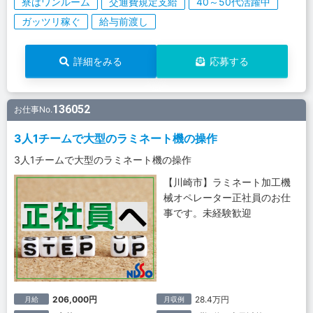
寮はワンルーム
交通費規定支給
40～50代活躍中
ガッツリ稼ぐ
給与前渡し
詳細をみる
応募する
136052
お仕事No.
3人1チームで大型のラミネート機の操作
3人1チームで大型のラミネート機の操作
【川崎市】ラミネート加工機
械オペレーター正社員のお仕
事です。未経験歓迎
206,000円
28.4万円
月給
月収例