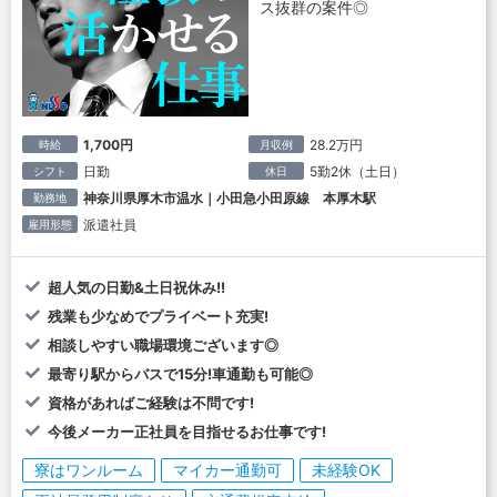
ス抜群の案件◎
1,700円
28.2万円
時給
月収例
日勤
5勤2休（土日）
シフト
休日
神奈川県厚木市温水｜小田急小田原線 本厚木駅
勤務地
派遣社員
雇用形態
超人気の日勤&土日祝休み!!
残業も少なめでプライベート充実!
相談しやすい職場環境ございます◎
最寄り駅からバスで15分!車通勤も可能◎
資格があればご経験は不問です!
今後メーカー正社員を目指せるお仕事です!
寮はワンルーム
マイカー通勤可
未経験OK