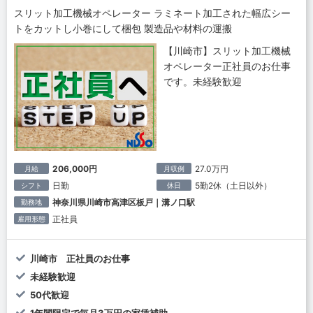
スリット加工機械オペレーター ラミネート加工された幅広シー
トをカットし小巻にして梱包 製造品や材料の運搬
【川崎市】スリット加工機械
オペレーター正社員のお仕事
です。未経験歓迎
206,000円
27.0万円
月給
月収例
日勤
5勤2休（土日以外）
シフト
休日
神奈川県川崎市高津区板戸｜溝ノ口駅
勤務地
正社員
雇用形態
川崎市 正社員のお仕事
未経験歓迎
50代歓迎
1年間限定で毎月3万円の家賃補助