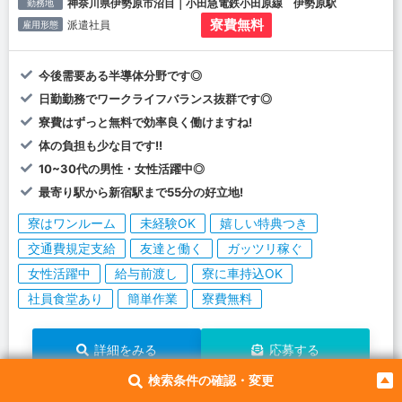
神奈川県伊勢原市沼目｜小田急電鉄小田原線 伊勢原駅
勤務地
寮費無料
派遣社員
雇用形態
今後需要ある半導体分野です◎
日勤勤務でワークライフバランス抜群です◎
寮費はずっと無料で効率良く働けますね!
体の負担も少な目です!!
10~30代の男性・女性活躍中◎
最寄り駅から新宿駅まで55分の好立地!
寮はワンルーム
未経験OK
嬉しい特典つき
交通費規定支給
友達と働く
ガッツリ稼ぐ
女性活躍中
給与前渡し
寮に車持込OK
社員食堂あり
簡単作業
寮費無料
詳細をみる
応募する
検索条件の確認・変更