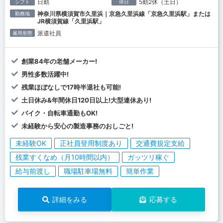
日勤
5勤2休（土日）
シフト
休日
神奈川県横須賀市久里浜｜京急久里浜線「京急久里浜駅」または
勤務地
JR横須賀線「久里浜駅」
派遣社員
雇用形態
創業84年の老舗メーカー!
男性多数活躍中!
残業ほぼなしで17時半退社も可能!
土日休み&年間休日120日以上!大型連休あり!
バイク・自転車通勤もOK!
未経験から安心の製造事務のおしごと!
未経験OK
正社員登用制度あり
交通費規定支給
残業すくなめ（月10時間以内）
ガッツリ稼ぐ
給与前渡し
職場駐車場無料
簡単作業
詳細をみる
応募する