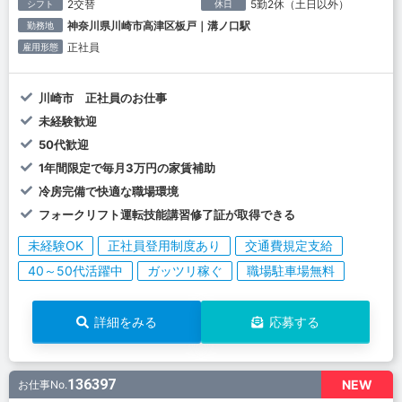
2交替
5勤2休（土日以外）
シフト
休日
神奈川県川崎市高津区板戸｜溝ノ口駅
勤務地
正社員
雇用形態
川崎市 正社員のお仕事
未経験歓迎
50代歓迎
1年間限定で毎月3万円の家賃補助
冷房完備で快適な職場環境
フォークリフト運転技能講習修了証が取得できる
未経験OK
正社員登用制度あり
交通費規定支給
40～50代活躍中
ガッツリ稼ぐ
職場駐車場無料
詳細をみる
応募する
136397
NEW
お仕事No.