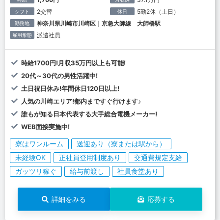
2交替
5勤2休（土日）
シフト
休日
神奈川県川崎市川崎区｜京急大師線 大師橋駅
勤務地
派遣社員
雇用形態
時給1700円!月収35万円以上も可能!
20代～30代の男性活躍中!
土日祝日休み!年間休日120日以上!
人気の川崎エリア!都内まですぐ行けます♪
誰もが知る日本代表する大手総合電機メーカー!
WEB面接実施中!
寮はワンルーム
送迎あり（寮または駅から）
未経験OK
正社員登用制度あり
交通費規定支給
ガッツリ稼ぐ
給与前渡し
社員食堂あり
詳細をみる
応募する