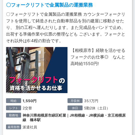
〇フォークリフトで金属製品の運搬業務
〇フォークリフトで金属製品の運搬業務 カウンターフォークリ
フトを使用して鋳造された自動車部品を別の建屋に移動させた
り、 別の工程へ運んだりします。また完成品をバンドで止め、
出荷する準備作業や伝票の整理なども ございます。フォークと
それ以外は6:4程の割合です。
【相模原市】経験を活かせる
フォークのお仕事◎ なんと
高時給1550円!
1,550円
35.1万円
時給
月収例
2交替
5勤2休（土日）
シフト
休日
神奈川県相模原市緑区町屋｜JR相模線・JR横浜線・京王相模原
勤務地
線 橋本駅
派遣社員
雇用形態