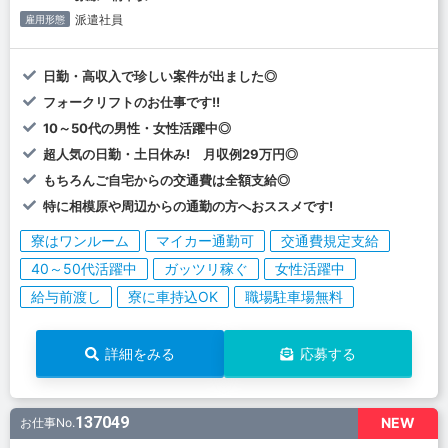
派遣社員
雇用形態
日勤・高収入で珍しい案件が出ました◎
フォークリフトのお仕事です!!
10～50代の男性・女性活躍中◎
超人気の日勤・土日休み! 月収例29万円◎
もちろんご自宅からの交通費は全額支給◎
特に相模原や周辺からの通勤の方へおススメです!
寮はワンルーム
マイカー通勤可
交通費規定支給
40～50代活躍中
ガッツリ稼ぐ
女性活躍中
給与前渡し
寮に車持込OK
職場駐車場無料
詳細をみる
応募する
137049
NEW
お仕事No.