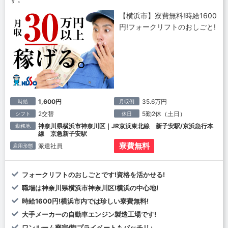
【横浜市】寮費無料!時給1600
円!フォークリフトのおしごと!
1,600円
35.6万円
時給
月収例
2交替
5勤2休（土日）
シフト
休日
神奈川県横浜市神奈川区｜JR京浜東北線 新子安駅/京浜急行本
勤務地
線 京急新子安駅
寮費無料
派遣社員
雇用形態
フォークリフトのおしごとです!資格を活かせる!
職場は神奈川県横浜市神奈川区!横浜の中心地!
時給1600円!横浜市内では珍しい寮費無料!
大手メーカーの自動車エンジン製造工場です!
ワンルーム寮完備!プライベートもバッチリ♪