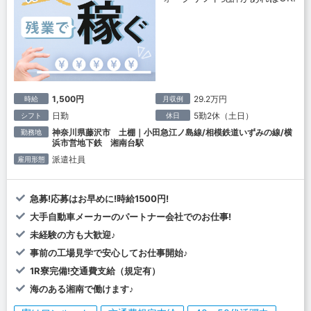
1,500円
29.2万円
時給
月収例
日勤
5勤2休（土日）
シフト
休日
神奈川県藤沢市 土棚｜小田急江ノ島線/相模鉄道いずみの線/横
勤務地
浜市営地下鉄 湘南台駅
派遣社員
雇用形態
急募!応募はお早めに!時給1500円!
大手自動車メーカーのパートナー会社でのお仕事!
未経験の方も大歓迎♪
事前の工場見学で安心してお仕事開始♪
1R寮完備!交通費支給（規定有）
海のある湘南で働けます♪