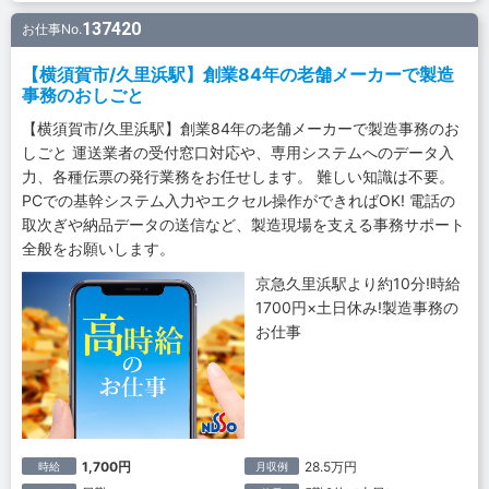
137420
お仕事No.
【横須賀市/久里浜駅】創業84年の老舗メーカーで製造
事務のおしごと
【横須賀市/久里浜駅】創業84年の老舗メーカーで製造事務のお
しごと 運送業者の受付窓口対応や、専用システムへのデータ入
力、各種伝票の発行業務をお任せします。 難しい知識は不要。
PCでの基幹システム入力やエクセル操作ができればOK! 電話の
取次ぎや納品データの送信など、製造現場を支える事務サポート
全般をお願いします。
京急久里浜駅より約10分!時給
1700円×土日休み!製造事務の
お仕事
1,700円
28.5万円
時給
月収例