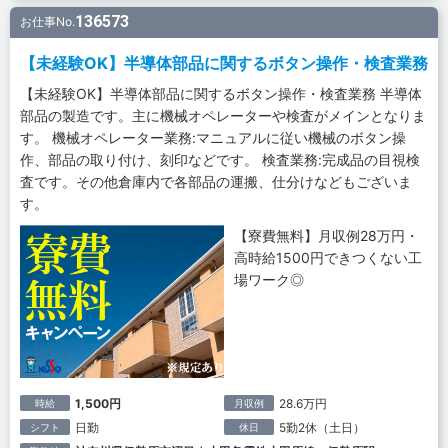
136573
お仕事No.
【未経験OK】半導体部品に関するボタン操作・検査業務
【未経験OK】半導体部品に関するボタン操作・検査業務 半導体
部品の製造です。主に機械オペレーターや検査がメインとなりま
す。 機械オペレーター業務:マニュアルに従い機械のボタン操
作、部品の取り付け、刻印などです。 検査業務:完成品の目視検
査です。その他倉庫内で各部品の運搬、仕分けなどもございま
す。
【寮費無料】月収例28万円・
高時給1500円できつくない工
場ワーク◎
1,500円
28.6万円
時給
月収例
日勤
5勤2休（土日）
シフト
休日