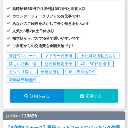
高時給1550円で月収例は35万円と高収入◎
カウンターフォークリフトのお仕事です!
あなたのご経験を活かして長く働きませんか?
人気の5勤2休土日休み◎
橋本駅からバスで15分で通いやすいです!
ご自宅からの交通費も全額支給です!
寮はワンルーム
マイカー通勤可
正社員登用制度あり
嬉しい特典つき
交通費規定支給
40～50代活躍中
ガッツリ稼ぐ
給与前渡し
寮に車持込OK
職場駐車場無料
詳細をみる
応募する
123626
お仕事No.
【3交替/フォーク】高級ペットフードのパッキング作業