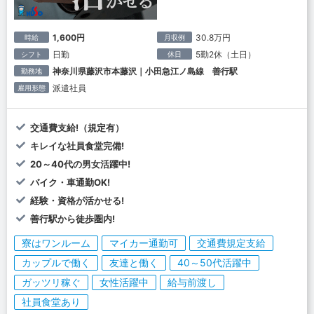
1,600円
30.8万円
時給
月収例
日勤
5勤2休（土日）
シフト
休日
神奈川県藤沢市本藤沢｜小田急江ノ島線 善行駅
勤務地
派遣社員
雇用形態
交通費支給!（規定有）
キレイな社員食堂完備!
20～40代の男女活躍中!
バイク・車通勤OK!
経験・資格が活かせる!
善行駅から徒歩圏内!
寮はワンルーム
マイカー通勤可
交通費規定支給
カップルで働く
友達と働く
40～50代活躍中
ガッツリ稼ぐ
女性活躍中
給与前渡し
社員食堂あり