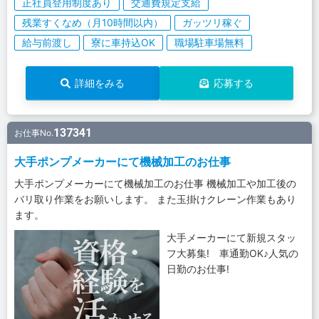
正社員登用制度あり
交通費規定支給
残業すくなめ（月10時間以内）
ガッツリ稼ぐ
給与前渡し
寮に車持込OK
職場駐車場無料
詳細をみる
応募する
137341
お仕事No.
大手ポンプメーカーにて機械加工のお仕事
大手ポンプメーカーにて機械加工のお仕事 機械加工や加工後の
バリ取り作業をお願いします。 また玉掛けクレーン作業もあり
ます。
大手メーカーにて新規スタッ
フ大募集! 車通勤OK♪人気の
日勤のお仕事!