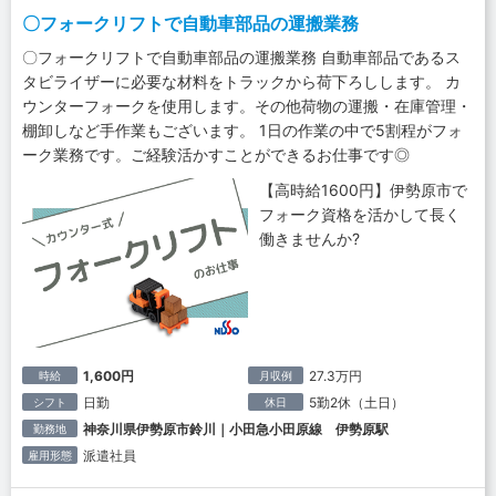
〇フォークリフトで自動車部品の運搬業務
〇フォークリフトで自動車部品の運搬業務 自動車部品であるス
タビライザーに必要な材料をトラックから荷下ろしします。 カ
ウンターフォークを使用します。その他荷物の運搬・在庫管理・
棚卸しなど手作業もございます。 1日の作業の中で5割程がフォ
ーク業務です。ご経験活かすことができるお仕事です◎
【高時給1600円】伊勢原市で
フォーク資格を活かして長く
働きませんか?
1,600円
27.3万円
時給
月収例
日勤
5勤2休（土日）
シフト
休日
神奈川県伊勢原市鈴川｜小田急小田原線 伊勢原駅
勤務地
派遣社員
雇用形態