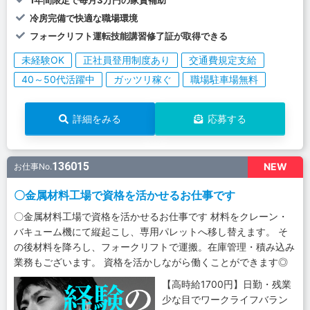
冷房完備で快適な職場環境
フォークリフト運転技能講習修了証が取得できる
未経験OK
正社員登用制度あり
交通費規定支給
40～50代活躍中
ガッツリ稼ぐ
職場駐車場無料
詳細をみる
応募する
136015
NEW
お仕事No.
〇金属材料工場で資格を活かせるお仕事です
〇金属材料工場で資格を活かせるお仕事です 材料をクレーン・
バキューム機にて縦起こし、専用パレットへ移し替えます。 そ
の後材料を降ろし、フォークリフトで運搬。在庫管理・積み込み
業務もございます。 資格を活かしながら働くことができます◎
【高時給1700円】日勤・残業
少な目でワークライフバラン