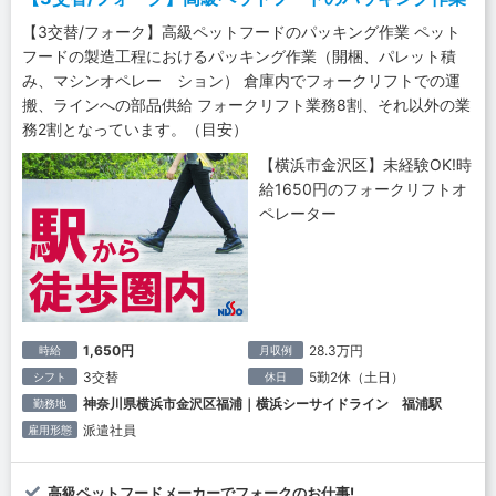
【3交替/フォーク】高級ペットフードのパッキング作業 ペット
フードの製造工程におけるパッキング作業（開梱、パレット積
み、マシンオペレー ション） 倉庫内でフォークリフトでの運
搬、ラインへの部品供給 フォークリフト業務8割、それ以外の業
務2割となっています。（目安）
【横浜市金沢区】未経験OK!時
給1650円のフォークリフトオ
ペレーター
1,650円
28.3万円
時給
月収例
3交替
5勤2休（土日）
シフト
休日
神奈川県横浜市金沢区福浦｜横浜シーサイドライン 福浦駅
勤務地
派遣社員
雇用形態
高級ペットフードメーカーでフォークのお仕事!