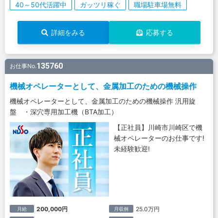
40～50代活躍中
ガッツリ稼ぐ
職場駐車場無料
詳細をみる
応募する
135760
お仕事No.
機械オペレーターとして、金属加工のための機械操作
機械オペレーターとして、金属加工のための機械操作 汎用旋
盤 ・深穴専用加工機（BTA加工）
【正社員】川崎市川崎区で機
械オペレーターのお仕事です!
未経験歓迎!
200,000円
25.0万円
月給
月収例