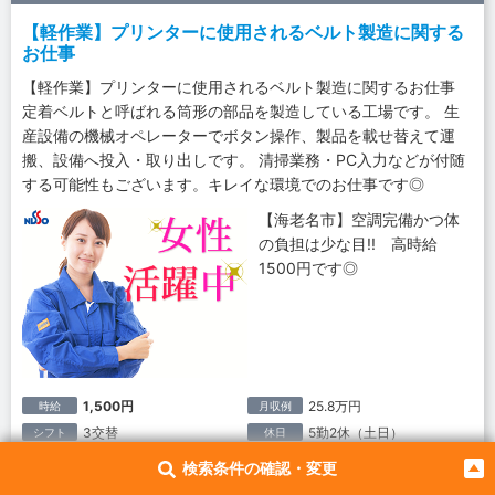
【軽作業】プリンターに使用されるベルト製造に関する
お仕事
【軽作業】プリンターに使用されるベルト製造に関するお仕事
定着ベルトと呼ばれる筒形の部品を製造している工場です。 生
産設備の機械オペレーターでボタン操作、製品を載せ替えて運
搬、設備へ投入・取り出しです。 清掃業務・PC入力などが付随
する可能性もございます。キレイな環境でのお仕事です◎
【海老名市】空調完備かつ体
の負担は少な目!! 高時給
1500円です◎
1,500円
25.8万円
時給
月収例
3交替
5勤2休（土日）
シフト
休日
神奈川県海老名市本郷｜相模線 門沢橋駅
勤務地
検索条件の確認・変更
派遣社員
雇用形態