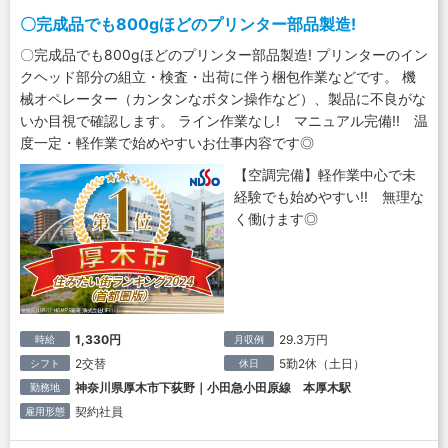
〇完成品でも800gほどのプリンター部品製造!
〇完成品でも800gほどのプリンター部品製造! プリンターのイン
クヘッド部分の組立・検査・出荷に伴う梱包作業などです。 機
械オペレーター（カンタンなボタン操作など）、製品に不良がな
いか目視で確認します。 ライン作業なし! マニュアル完備!! 温
度一定・軽作業で始めやすいお仕事内容です◎
【空調完備】軽作業中心で未
経験でも始めやすい!! 無理な
く働けます◎
1,330円
29.3万円
時給
月収例
2交替
5勤2休（土日）
シフト
休日
神奈川県厚木市下荻野｜小田急小田原線 本厚木駅
勤務地
契約社員
雇用形態