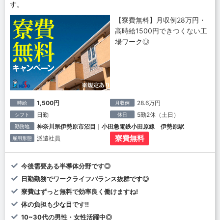
す。
【寮費無料】月収例28万円・
高時給1500円できつくない工
場ワーク◎
1,500円
28.6万円
時給
月収例
日勤
5勤2休（土日）
シフト
休日
神奈川県伊勢原市沼目｜小田急電鉄小田原線 伊勢原駅
勤務地
寮費無料
派遣社員
雇用形態
今後需要ある半導体分野です◎
日勤勤務でワークライフバランス抜群です◎
寮費はずっと無料で効率良く働けますね!
体の負担も少な目です!!
10~30代の男性・女性活躍中◎