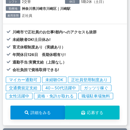
2交替
5勤2休（土日）
シフト
休日
神奈川県川崎市川崎区｜川崎駅
勤務地
正社員
雇用形態
川崎市で正社員のお仕事!都内へのアクセスも抜群
未経験者OK!土日休み!
育児休暇制度あり（実績あり）
年間休日126日 長期休暇有り!
通勤手当:実費支給（上限なし）
会社負担で資格取得できる!
マイカー通勤可
未経験OK
正社員登用制度あり
交通費規定支給
40～50代活躍中
ガッツリ稼ぐ
女性活躍中
資格・免許が取れる
職場駐車場無料
詳細をみる
応募する