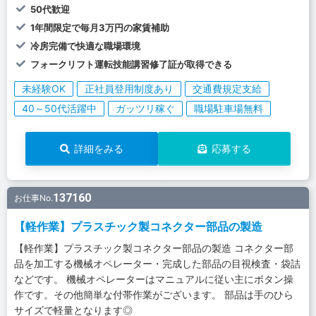
50代歓迎
1年間限定で毎月3万円の家賃補助
冷房完備で快適な職場環境
フォークリフト運転技能講習修了証が取得できる
未経験OK
正社員登用制度あり
交通費規定支給
40～50代活躍中
ガッツリ稼ぐ
職場駐車場無料
詳細をみる
応募する
137160
お仕事No.
【軽作業】プラスチック製コネクター部品の製造
【軽作業】プラスチック製コネクター部品の製造 コネクター部
品を加工する機械オペレーター・完成した部品の目視検査・袋詰
などです。 機械オペレーターはマニュアルに従い主にボタン操
作です。その他簡単な付帯作業がございます。 部品は手のひら
サイズで軽量となります◎