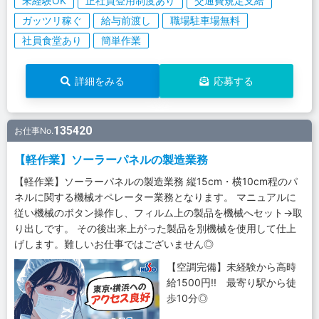
未経験OK
正社員登用制度あり
交通費規定支給
ガッツリ稼ぐ
給与前渡し
職場駐車場無料
社員食堂あり
簡単作業
詳細をみる
応募する
135420
お仕事No.
【軽作業】ソーラーパネルの製造業務
【軽作業】ソーラーパネルの製造業務 縦15cm・横10cm程のパ
ネルに関する機械オペレーター業務となります。 マニュアルに
従い機械のボタン操作し、フィルム上の製品を機械へセット→取
り出しです。 その後出来上がった製品を別機械を使用して仕上
げします。難しいお仕事ではございません◎
【空調完備】未経験から高時
給1500円!! 最寄り駅から徒
歩10分◎