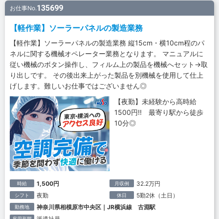
135699
お仕事No.
【軽作業】ソーラーパネルの製造業務
【軽作業】ソーラーパネルの製造業務 縦15cm・横10cm程のパ
ネルに関する機械オペレーター業務となります。 マニュアルに
従い機械のボタン操作し、フィルム上の製品を機械へセット→取
り出しです。 その後出来上がった製品を別機械を使用して仕上
げします。難しいお仕事ではございません◎
【夜勤】未経験から高時給
1500円!! 最寄り駅から徒歩
10分◎
1,500円
32.2万円
時給
月収例
夜勤
5勤2休（土日）
シフト
休日
神奈川県相模原市中央区｜JR横浜線 古淵駅
勤務地
派遣社員
雇用形態