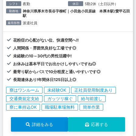
夜勤
5勤2休（土日以外）
シフト
休日
神奈川県厚木市長谷字柳町｜小田急小田原線 本厚木駅/愛甲石田
勤務地
駅
派遣社員
雇用形態
花粉症の心配がない位、快適空間へ!!
人間関係・雰囲気良好な工場です◎
未経験の10～30代の男性活躍中!
お休みは基本平日でお出かけしやすいですね◎
最寄り駅からバスで10分程度と通いやすいです◎
長期連休あり!年間休日125日以上◎
寮はワンルーム
未経験OK
正社員登用制度あり
交通費規定支給
ガッツリ稼ぐ
給与前渡し
寮に車持込OK
職場駐車場無料
簡単作業
詳細をみる
応募する