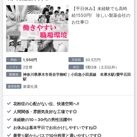
【平日休み】未経験でも高時
給1550円! 珍しい製薬会社の
お仕事◎
1,550円
30.5万円
時給
月収例
2交替
5勤2休（土日以外）
シフト
休日
神奈川県厚木市長谷字柳町｜小田急小田原線 本厚木駅/愛甲石田
勤務地
駅
派遣社員
雇用形態
花粉症の心配がない位、快適空間へ!!
人間関係・雰囲気良好な工場です◎
未経験の10～30代の男性活躍中!
お休みは基本平日でお出かけしやすいですね◎
最寄り駅からバスで10分程度と通いやすいです◎