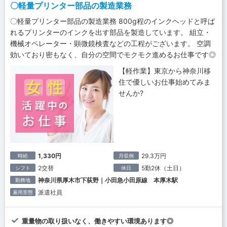
〇軽量プリンター部品の製造業務
〇軽量プリンター部品の製造業務 800g程のインクヘッドと呼ば
れるプリンターのインクを出す部品を製造しています。 組立・
機械オペレーター・顕微鏡検査などの工程がございます。 空調
効いており密もなく、自分の空間でモクモク進めるお仕事です◎
【軽作業】東京から神奈川移
住で優しいお仕事始めてみま
せんか?
1,330円
29.3万円
時給
月収例
2交替
5勤2休（土日）
シフト
休日
神奈川県厚木市下荻野｜小田急小田原線 本厚木駅
勤務地
派遣社員
雇用形態
重量物の取り扱いなく、働きやすい環境あります◎