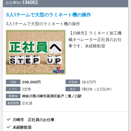
136052
お仕事No.
3人1チームで大型のラミネート機の操作
3人1チームで大型のラミネート機の操作
【川崎市】ラミネート加工機
械オペレーター正社員のお仕
事です。未経験歓迎
206,000円
28.4万円
月給
月収例
2交替
5勤2休（土日以外）
シフト
休日
神奈川県川崎市高津区板戸｜溝ノ口駅
勤務地
正社員
雇用形態
川崎市 正社員のお仕事
未経験歓迎