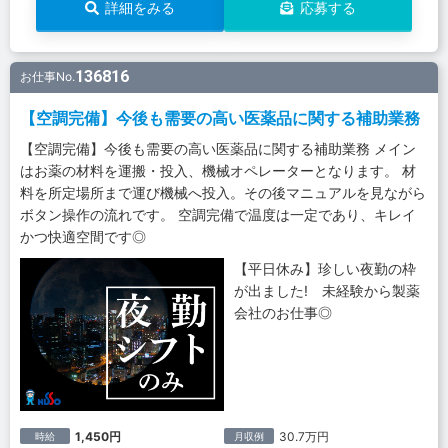
詳細をみる
応募する
136816
お仕事No.
【空調完備】今後も需要の高い医薬品に関する補助業務
【空調完備】今後も需要の高い医薬品に関する補助業務 メイン
はお薬の材料を運搬・投入、機械オペレーターとなります。 材
料を所定場所まで運び機械へ投入。その後マニュアルを見ながら
ボタン操作の流れです。 空調完備で温度は一定であり、キレイ
かつ快適空間です◎
【平日休み】珍しい夜勤の枠
が出ました! 未経験から製薬
会社のお仕事◎
1,450円
30.7万円
時給
月収例