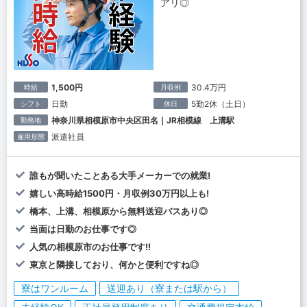
アリ◎
1,500円
30.4万円
時給
月収例
日勤
5勤2休（土日）
シフト
休日
神奈川県相模原市中央区田名｜JR相模線 上溝駅
勤務地
派遣社員
雇用形態
誰もが聞いたことある大手メーカーでの就業!
嬉しい高時給1500円・月収例30万円以上も!
橋本、上溝、相模原から無料送迎バスあり◎
当面は日勤のお仕事です◎
人気の相模原市のお仕事です!!
東京と隣接しており、何かと便利ですね◎
寮はワンルーム
送迎あり（寮または駅から）