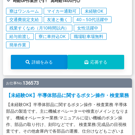
時給UP作業所です! 高時給1400円◎
寮はワンルーム
マイカー通勤可
未経験OK
交通費規定支給
友達と働く
40～50代活躍中
残業すくなめ（月10時間以内）
女性活躍中
給与前渡し
寮に車持込OK
職場駐車場無料
簡単作業
詳細をみる
応募する
136573
お仕事No.
【未経験OK】半導体部品に関するボタン操作・検査業務
【未経験OK】半導体部品に関するボタン操作・検査業務 半導体
部品の製造です。主に機械オペレーターや検査がメインとなりま
す。 機械オペレーター業務:マニュアルに従い機械のボタン操
作、部品の取り付け、刻印などです。 検査業務:完成品の目視検
査です。その他倉庫内で各部品の運搬、仕分けなどもございま