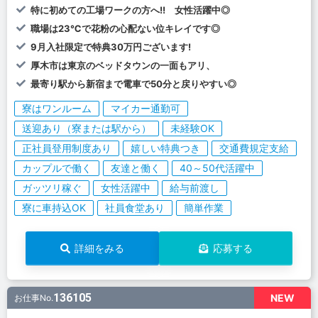
特に初めての工場ワークの方へ!! 女性活躍中◎
職場は23℃で花粉の心配ない位キレイです◎
9月入社限定で特典30万円ございます!
厚木市は東京のベッドタウンの一面もアリ、
最寄り駅から新宿まで電車で50分と戻りやすい◎
寮はワンルーム
マイカー通勤可
送迎あり（寮または駅から）
未経験OK
正社員登用制度あり
嬉しい特典つき
交通費規定支給
カップルで働く
友達と働く
40～50代活躍中
ガッツリ稼ぐ
女性活躍中
給与前渡し
寮に車持込OK
社員食堂あり
簡単作業
詳細をみる
応募する
136105
NEW
お仕事No.