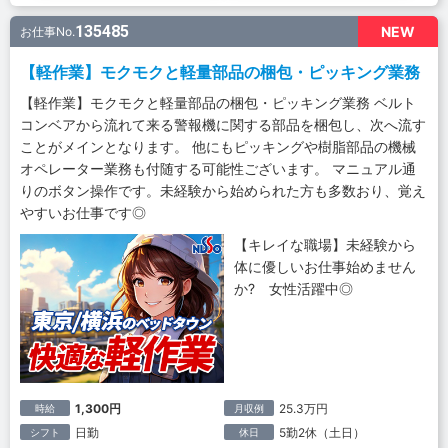
135485
NEW
お仕事No.
【軽作業】モクモクと軽量部品の梱包・ピッキング業務
【軽作業】モクモクと軽量部品の梱包・ピッキング業務 ベルト
コンベアから流れて来る警報機に関する部品を梱包し、次へ流す
ことがメインとなります。 他にもピッキングや樹脂部品の機械
オペレーター業務も付随する可能性ございます。 マニュアル通
りのボタン操作です。未経験から始められた方も多数おり、覚え
やすいお仕事です◎
【キレイな職場】未経験から
体に優しいお仕事始めません
か? 女性活躍中◎
1,300円
25.3万円
時給
月収例
日勤
5勤2休（土日）
シフト
休日