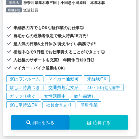
神奈川県厚木市三田｜小田急小田原線 本厚木駅
勤務地
派遣社員
雇用形態
未経験の方でもOKな軽作業のお仕事◎
自宅からの通勤者限定で最大特典18万円!
超人気の日勤&土日休み!覚えやすい業務です!!
梱包中心で3日程でお仕事覚えることができます◎
入社後のサポートも充実! 年間休日120日◎
マイカー・バイク通勤もOK♪
寮はワンルーム
マイカー通勤可
未経験OK
嬉しい特典つき
交通費規定支給
40～50代活躍中
ガッツリ稼ぐ
女性活躍中
給与前渡し
寮に車持込OK
社員食堂あり
簡単作業
詳細をみる
応募する