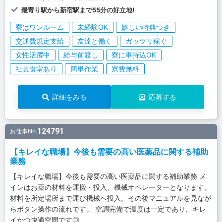
最寄り駅から新宿駅まで55分の好立地!
寮はワンルーム
未経験OK
嬉しい特典つき
交通費規定支給
友達と働く
ガッツリ稼ぐ
女性活躍中
給与前渡し
寮に車持込OK
社員食堂あり
簡単作業
寮費無料
詳細をみる
応募する
124791
お仕事No.
【キレイな職場】今後も需要の高い医薬品に関する補助
業務
【キレイな職場】今後も需要の高い医薬品に関する補助業務 メ
インはお薬の材料を運搬・投入、機械オペレーターとなります。
材料を所定場所まで運び機械へ投入。その後マニュアルを見なが
らボタン操作の流れです。 空調完備で温度は一定であり、キレ
イかつ快適空間です◎