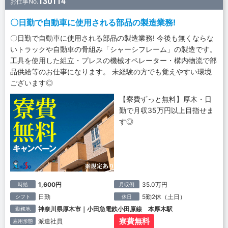
130114
お仕事No.
〇日勤で自動車に使用される部品の製造業務!
〇日勤で自動車に使用される部品の製造業務! 今後も無くならな
いトラックや自動車の骨組み「シャーシフレーム」の製造です。
工具を使用した組立・プレスの機械オペレーター・構内物流で部
品供給等のお仕事になります。 未経験の方でも覚えやすい環境
ございます◎
【寮費ずっと無料】厚木・日
勤で月収35万円以上目指せま
す◎
1,600円
35.0万円
時給
月収例
日勤
5勤2休（土日）
シフト
休日
神奈川県厚木市｜小田急電鉄小田原線 本厚木駅
勤務地
寮費無料
派遣社員
雇用形態