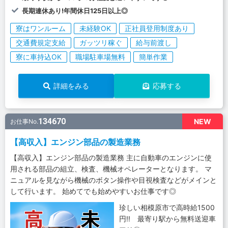
長期連休あり!年間休日125日以上◎
寮はワンルーム
未経験OK
正社員登用制度あり
交通費規定支給
ガッツリ稼ぐ
給与前渡し
寮に車持込OK
職場駐車場無料
簡単作業
詳細をみる
応募する
134670
NEW
お仕事No.
【高収入】エンジン部品の製造業務
【高収入】エンジン部品の製造業務 主に自動車のエンジンに使
用される部品の組立、検査、機械オペレーターとなります。 マ
ニュアルを見ながら機械のボタン操作や目視検査などがメインと
して行います。 始めてでも始めやすいお仕事です◎
珍しい相模原市で高時給1500
円!! 最寄り駅から無料送迎車