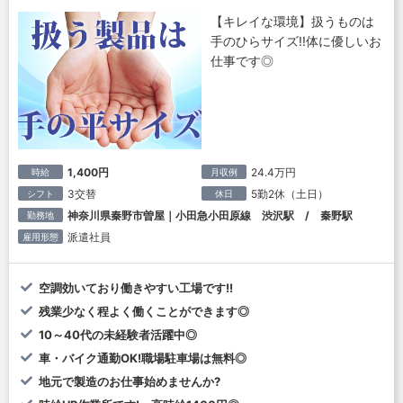
【キレイな環境】扱うものは
手のひらサイズ!!体に優しいお
仕事です◎
1,400円
24.4万円
時給
月収例
3交替
5勤2休（土日）
シフト
休日
神奈川県秦野市曽屋｜小田急小田原線 渋沢駅 / 秦野駅
勤務地
派遣社員
雇用形態
空調効いており働きやすい工場です!!
残業少なく程よく働くことができます◎
10～40代の未経験者活躍中◎
車・バイク通勤OK!職場駐車場は無料◎
地元で製造のお仕事始めませんか?