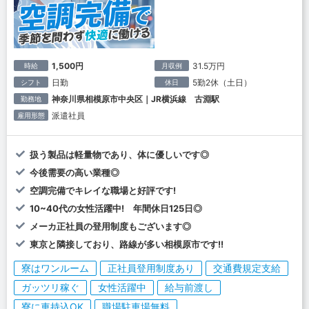
1,500円
31.5万円
時給
月収例
日勤
5勤2休（土日）
シフト
休日
神奈川県相模原市中央区｜JR横浜線 古淵駅
勤務地
派遣社員
雇用形態
扱う製品は軽量物であり、体に優しいです◎
今後需要の高い業種◎
空調完備でキレイな職場と好評です!
10~40代の女性活躍中! 年間休日125日◎
メーカ正社員の登用制度もございます◎
東京と隣接しており、路線が多い相模原市です!!
寮はワンルーム
正社員登用制度あり
交通費規定支給
ガッツリ稼ぐ
女性活躍中
給与前渡し
寮に車持込OK
職場駐車場無料