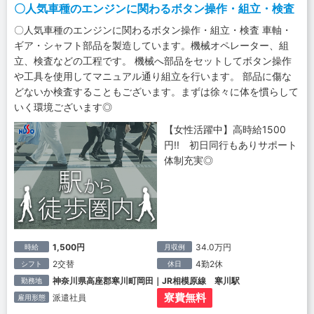
〇人気車種のエンジンに関わるボタン操作・組立・検査
〇人気車種のエンジンに関わるボタン操作・組立・検査 車軸・
ギア・シャフト部品を製造しています。機械オペレーター、組
立、検査などの工程です。 機械へ部品をセットしてボタン操作
や工具を使用してマニュアル通り組立を行います。 部品に傷な
どないか検査することもございます。まずは徐々に体を慣らして
いく環境ございます◎
【女性活躍中】高時給1500
円!! 初日同行もありサポート
体制充実◎
1,500円
34.0万円
時給
月収例
2交替
4勤2休
シフト
休日
神奈川県高座郡寒川町岡田｜JR相模原線 寒川駅
勤務地
寮費無料
派遣社員
雇用形態