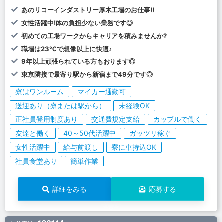
あのリコーインダストリー厚木工場のお仕事!!
女性活躍中!体の負担少ない業務です◎
初めての工場ワークからキャリアを積みませんか?
職場は23℃で想像以上に快適♪
9年以上頑張られている方もおります◎
東京隣接で最寄り駅から新宿まで49分です◎
寮はワンルーム
マイカー通勤可
送迎あり（寮または駅から）
未経験OK
正社員登用制度あり
交通費規定支給
カップルで働く
友達と働く
40～50代活躍中
ガッツリ稼ぐ
女性活躍中
給与前渡し
寮に車持込OK
社員食堂あり
簡単作業
詳細をみる
応募する