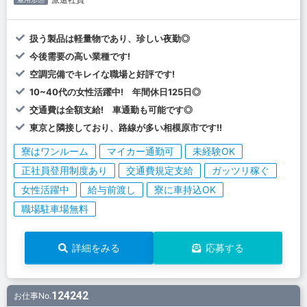
扱う製品は軽量物であり、珍しい夜勤◎
今後需要の高い業種です!
空調完備でキレイな職場と好評です!
10~40代の女性活躍中! 年間休日125日◎
交通費は全額支給! 車通勤も可能です◎
東京と隣接しており、路線が多い相模原市です!!
寮はワンルーム
マイカー通勤可
未経験OK
正社員登用制度あり
交通費規定支給
ガッツリ稼ぐ
女性活躍中
給与前渡し
寮に車持込OK
職場駐車場無料
詳細をみる
応募する
124242
お仕事No.