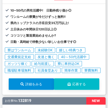
10~50代の男性活躍中! 日勤枠残り僅か◎
ワンルームの寮費が今だけずっと無料!!
県内トップクラスの月収目安35万円以上!
土日休みの年間休日120日以上◎
コツコツと製造業始めませんか?
日勤・高時給で枠数少ない珍しいお仕事です◎
寮はワンルーム
未経験OK
嬉しい特典つき
交通費規定支給
友達と働く
40～50代活躍中
ガッツリ稼ぐ
給与前渡し
寮に車持込OK
職場駐車場無料
社員食堂あり
簡単作業
寮費無料
詳細をみる
応募する
132819
NEW
お仕事No.