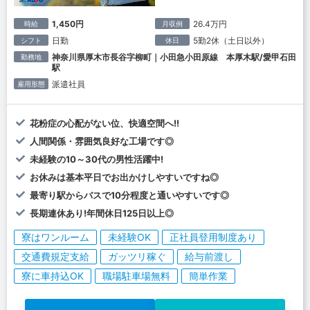
1,450円
26.4万円
時給
月収例
日勤
5勤2休（土日以外）
シフト
休日
神奈川県厚木市長谷字柳町｜小田急小田原線 本厚木駅/愛甲石田
勤務地
駅
派遣社員
雇用形態
花粉症の心配がない位、快適空間へ!!
人間関係・雰囲気良好な工場です◎
未経験の10～30代の男性活躍中!
お休みは基本平日でお出かけしやすいですね◎
最寄り駅からバスで10分程度と通いやすいです◎
長期連休あり!年間休日125日以上◎
寮はワンルーム
未経験OK
正社員登用制度あり
交通費規定支給
ガッツリ稼ぐ
給与前渡し
寮に車持込OK
職場駐車場無料
簡単作業