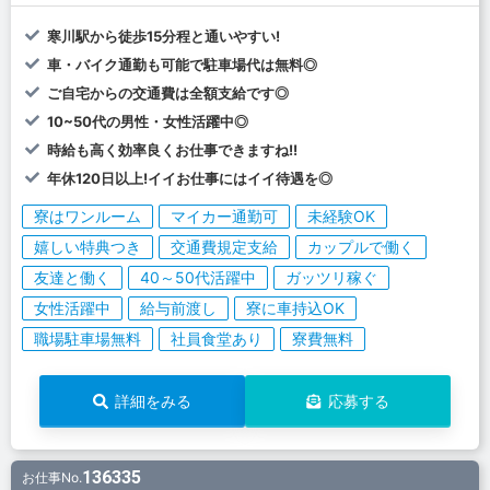
寒川駅から徒歩15分程と通いやすい!
車・バイク通勤も可能で駐車場代は無料◎
ご自宅からの交通費は全額支給です◎
10~50代の男性・女性活躍中◎
時給も高く効率良くお仕事できますね!!
年休120日以上!イイお仕事にはイイ待遇を◎
寮はワンルーム
マイカー通勤可
未経験OK
嬉しい特典つき
交通費規定支給
カップルで働く
友達と働く
40～50代活躍中
ガッツリ稼ぐ
女性活躍中
給与前渡し
寮に車持込OK
職場駐車場無料
社員食堂あり
寮費無料
詳細をみる
応募する
136335
お仕事No.