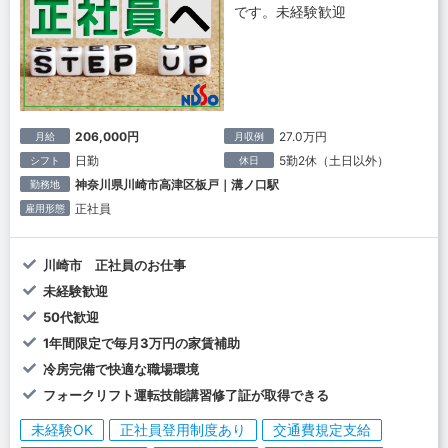
です。未経験歓迎
206,000円
27.0万円
月給
月収例
日勤
5勤2休（土日以外）
シフト
休日
神奈川県川崎市高津区板戸｜溝ノ口駅
勤務地
正社員
雇用形態
川崎市 正社員のお仕事
未経験歓迎
50代歓迎
1年間限定で毎月3万円の家賃補助
冷房完備で快適な職場環境
フォークリフト運転技能講習修了証が取得できる
未経験OK
正社員登用制度あり
交通費規定支給