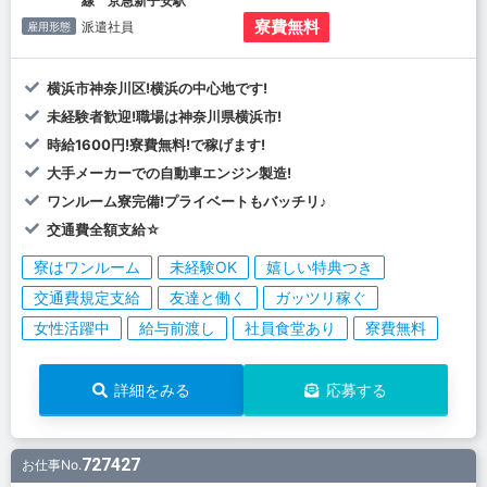
線 京急新子安駅
寮費無料
派遣社員
雇用形態
横浜市神奈川区!横浜の中心地です!
未経験者歓迎!職場は神奈川県横浜市!
時給1600円!寮費無料!で稼げます!
大手メーカーでの自動車エンジン製造!
ワンルーム寮完備!プライベートもバッチリ♪
交通費全額支給☆
寮はワンルーム
未経験OK
嬉しい特典つき
交通費規定支給
友達と働く
ガッツリ稼ぐ
女性活躍中
給与前渡し
社員食堂あり
寮費無料
詳細をみる
応募する
727427
お仕事No.