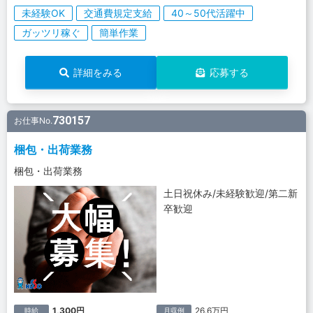
未経験OK
交通費規定支給
40～50代活躍中
ガッツリ稼ぐ
簡単作業
詳細をみる
応募する
730157
お仕事No.
梱包・出荷業務
梱包・出荷業務
土日祝休み/未経験歓迎/第二新
卒歓迎
1,300円
26.6万円
時給
月収例