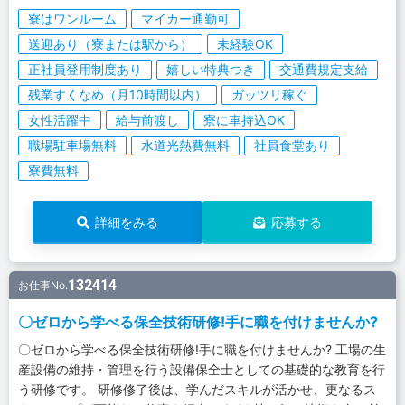
寮はワンルーム
マイカー通勤可
送迎あり（寮または駅から）
未経験OK
正社員登用制度あり
嬉しい特典つき
交通費規定支給
残業すくなめ（月10時間以内）
ガッツリ稼ぐ
女性活躍中
給与前渡し
寮に車持込OK
職場駐車場無料
水道光熱費無料
社員食堂あり
寮費無料
詳細をみる
応募する
132414
お仕事No.
〇ゼロから学べる保全技術研修!手に職を付けませんか?
〇ゼロから学べる保全技術研修!手に職を付けませんか? 工場の生
産設備の維持・管理を行う設備保全士としての基礎的な教育を行
う研修です。 研修修了後は、学んだスキルが活かせ、更なるス