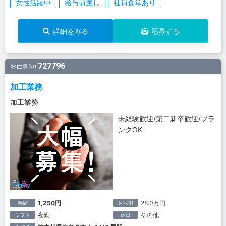
女性活躍中
給与前渡し
社員食堂あり
詳細をみる
応募する
727796
お仕事No.
加工業務
加工業務
未経験歓迎/第二新卒歓迎/ブラ
ンクOK
1,250円
28.0万円
時給
月収例
夜勤
その他
シフト
休日