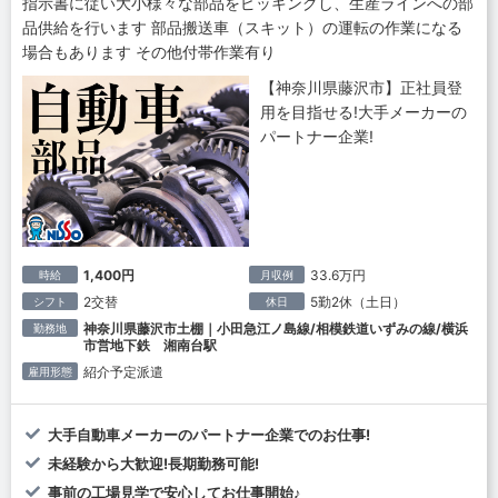
指示書に従い大小様々な部品をピッキングし、生産ラインへの部
品供給を行います 部品搬送車（スキット）の運転の作業になる
場合もあります その他付帯作業有り
【神奈川県藤沢市】正社員登
用を目指せる!大手メーカーの
パートナー企業!
1,400円
33.6万円
時給
月収例
2交替
5勤2休（土日）
シフト
休日
神奈川県藤沢市土棚｜小田急江ノ島線/相模鉄道いずみの線/横浜
勤務地
市営地下鉄 湘南台駅
紹介予定派遣
雇用形態
大手自動車メーカーのパートナー企業でのお仕事!
未経験から大歓迎!長期勤務可能!
事前の工場見学で安心してお仕事開始♪