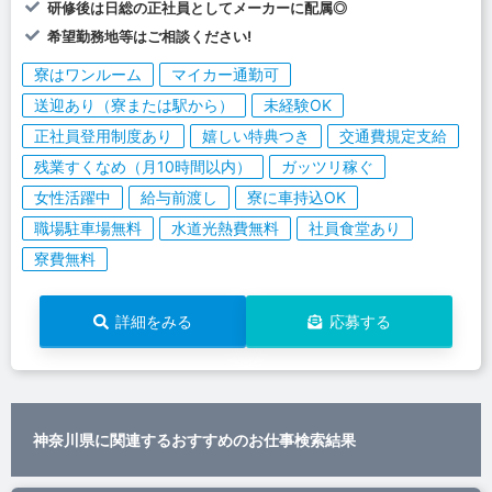
研修後は日総の正社員としてメーカーに配属◎
希望勤務地等はご相談ください!
寮はワンルーム
マイカー通勤可
送迎あり（寮または駅から）
未経験OK
正社員登用制度あり
嬉しい特典つき
交通費規定支給
残業すくなめ（月10時間以内）
ガッツリ稼ぐ
女性活躍中
給与前渡し
寮に車持込OK
職場駐車場無料
水道光熱費無料
社員食堂あり
寮費無料
詳細をみる
応募する
神奈川県に関連するおすすめのお仕事検索結果