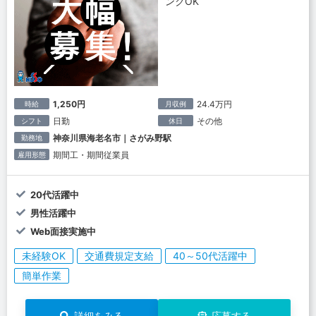
ンクOK
1,250円
24.4万円
時給
月収例
日勤
その他
シフト
休日
神奈川県海老名市｜さがみ野駅
勤務地
期間工・期間従業員
雇用形態
20代活躍中
男性活躍中
Web面接実施中
未経験OK
交通費規定支給
40～50代活躍中
簡単作業
詳細をみる
応募する