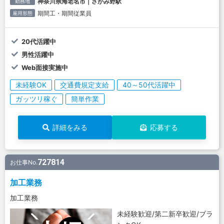
神奈川県海老名市｜さがみ野駅
勤務地
期間工・期間従業員
雇用形態
20代活躍中
男性活躍中
Web面接実施中
未経験OK
交通費規定支給
40～50代活躍中
ガッツリ稼ぐ
簡単作業
詳細をみる
応募する
727814
お仕事No.
加工業務
加工業務
未経験歓迎/第二新卒歓迎/ブラ