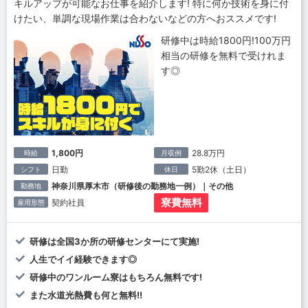
キルアップが可能なお仕事を紹介します! 特に何か技術を身に付
けたい、単調な現場作業は合わないなどの方へおススメです!
研修中は時給1800円!100万円
相当の研修を無料で受けれま
す◎
1,800円
28.8万円
時給
月収例
日勤
5勤2休（土日）
シフト
休日
神奈川県厚木市（研修後の勤務地一例）｜その他
勤務地
寮費無料
契約社員
雇用形態
研修は全国3か所の研修センターにて実施!
人生でイイ経験できます◎
研修中のワンルーム寮はもちろん無料です!
また水道光熱費も何と無料!!