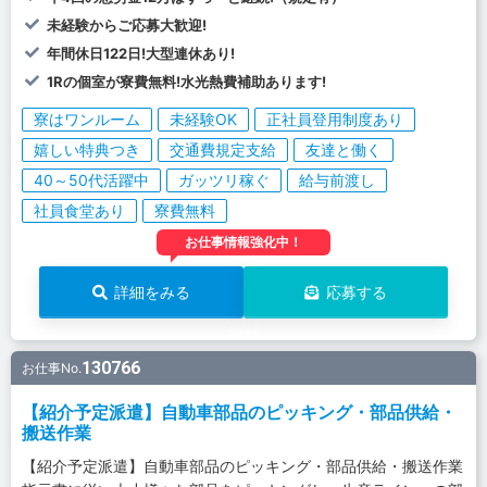
未経験からご応募大歓迎!
年間休日122日!大型連休あり!
1Rの個室が寮費無料!水光熱費補助あります!
寮はワンルーム
未経験OK
正社員登用制度あり
嬉しい特典つき
交通費規定支給
友達と働く
40～50代活躍中
ガッツリ稼ぐ
給与前渡し
社員食堂あり
寮費無料
お仕事情報強化中！
詳細をみる
応募する
130766
お仕事No.
【紹介予定派遣】自動車部品のピッキング・部品供給・
搬送作業
【紹介予定派遣】自動車部品のピッキング・部品供給・搬送作業