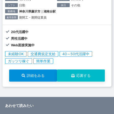
日勤
その他
シフト
休日
神奈川県藤沢市｜湘南台駅
勤務地
期間工・期間従業員
雇用形態
20代活躍中
男性活躍中
Web面接実施中
未経験OK
交通費規定支給
40～50代活躍中
ガッツリ稼ぐ
簡単作業
詳細をみる
応募する
あわせて読みたい