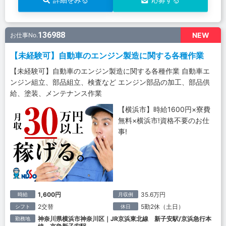
136988
NEW
お仕事No.
【未経験可】自動車のエンジン製造に関する各種作業
【未経験可】自動車のエンジン製造に関する各種作業 自動車エ
ンジン組立、部品組立、検査など エンジン部品の加工、部品供
給、塗装、メンテナンス作業
【横浜市】時給1600円×寮費
無料×横浜市!資格不要のお仕
事!
1,600円
35.6万円
時給
月収例
2交替
5勤2休（土日）
シフト
休日
神奈川県横浜市神奈川区｜JR京浜東北線 新子安駅/京浜急行本
勤務地