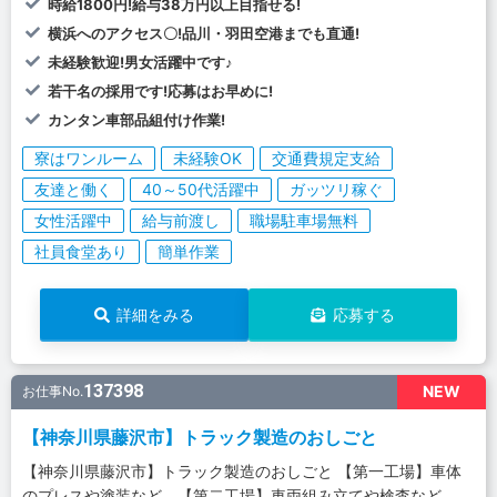
時給1800円!給与38万円以上目指せる!
横浜へのアクセス〇!品川・羽田空港までも直通!
未経験歓迎!男女活躍中です♪
若干名の採用です!応募はお早めに!
カンタン車部品組付け作業!
寮はワンルーム
未経験OK
交通費規定支給
友達と働く
40～50代活躍中
ガッツリ稼ぐ
女性活躍中
給与前渡し
職場駐車場無料
社員食堂あり
簡単作業
詳細をみる
応募する
137398
NEW
お仕事No.
【神奈川県藤沢市】トラック製造のおしごと
【神奈川県藤沢市】トラック製造のおしごと 【第一工場】車体
のプレスや塗装など 【第二工場】車両組み立てや検査など