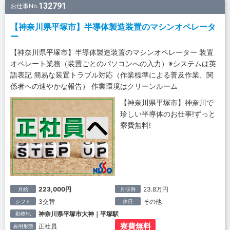
132791
お仕事No.
【神奈川県平塚市】半導体製造装置のマシンオペレータ
ー
【神奈川県平塚市】半導体製造装置のマシンオペレーター 装置
オペレート業務（装置ごとのパソコンへの入力）※システムは英
語表記 簡易な装置トラブル対応（作業標準による普及作業、関
係者への速やかな報告） 作業環境はクリーンルーム
【神奈川県平塚市】神奈川で
珍しい半導体のお仕事!ずっと
寮費無料!
223,000円
23.8万円
月給
月収例
3交替
その他
シフト
休日
神奈川県平塚市大神｜平塚駅
勤務地
寮費無料
正社員
雇用形態