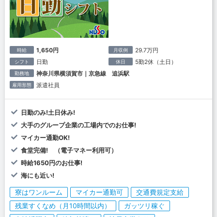
1,650円
29.7万円
時給
月収例
日勤
5勤2休（土日）
シフト
休日
神奈川県横須賀市｜京急線 追浜駅
勤務地
派遣社員
雇用形態
日勤のみ!土日休み!
大手のグループ企業の工場内でのお仕事!
マイカー通勤OK!
食堂完備! （電子マネー利用可）
時給1650円のお仕事!
海にも近い!
寮はワンルーム
マイカー通勤可
交通費規定支給
残業すくなめ（月10時間以内）
ガッツリ稼ぐ