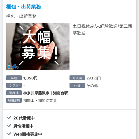
梱包・出荷業務
梱包・出荷業務
土日祝休み/未経験歓迎/第二新
卒歓迎
1,350円
29.1万円
時給
月収例
-
その他
シフト
休日
神奈川県藤沢市｜湘南台駅
勤務地
期間工・期間従業員
雇用形態
20代活躍中
男性活躍中
Web面接実施中