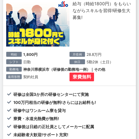
給与（時給1800円）をもらい
ながらスキルを習得!研修生大
募集!
1,800円
28.8万円
時給
月収例
日勤
5勤2休（土日）
シフト
休日
神奈川県横浜市（研修後の勤務地一例）｜その他
勤務地
寮費無料
契約社員
雇用形態
研修は全国3か所の研修センターにて実施
100万円相当の研修が無料!さらにはお給料も!
研修中はワンルーム寮を貸与
寮費・水道光熱費が無料!
研修後は日総の正社員としてメーカーに配属
未経験者大歓迎!サポート充実!