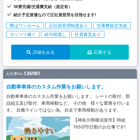
1R寮完備!交通費支給（規定有）
紹介予定派遣なので正社員登用を目指せます!
寮はワンルーム
正社員登用制度あり
交通費規定支給
ガッツリ稼ぐ
給与前渡し
社員食堂あり
詳細をみる
応募する
136981
お仕事No.
自動車車体のカスタム作業をお願いします。
自動車車体のカスタム作業をお願いします。 シートの取付、部
品組立及び取付、車両移動など。 その他 様々な業務を行いま
す。 自働ラインではない為、自走で車両移動があります。
【神奈川県横須賀市】時給
1650円!日勤のお仕事です!