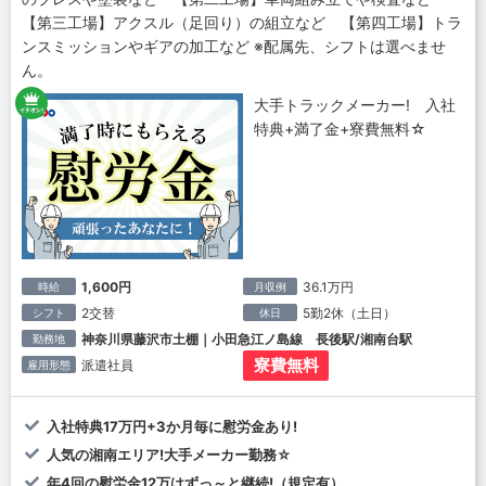
【第三工場】アクスル（足回り）の組立など 【第四工場】トラ
ンスミッションやギアの加工など ※配属先、シフトは選べませ
ん。
大手トラックメーカー! 入社
特典+満了金+寮費無料☆
1,600円
36.1万円
時給
月収例
2交替
5勤2休（土日）
シフト
休日
神奈川県藤沢市土棚｜小田急江ノ島線 長後駅/湘南台駅
勤務地
寮費無料
派遣社員
雇用形態
入社特典17万円+3か月毎に慰労金あり!
人気の湘南エリア!大手メーカー勤務☆
年4回の慰労金12万はずっ～と継続!（規定有）