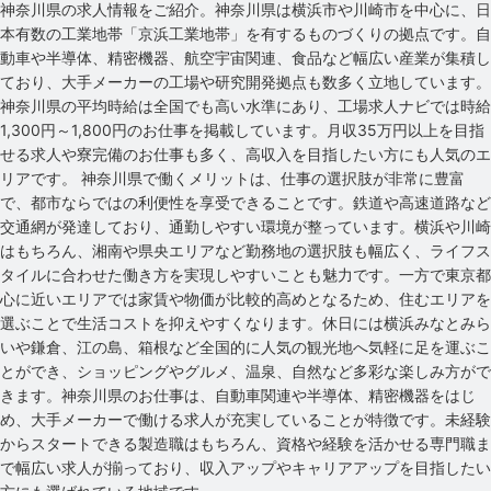
神奈川県の求人情報をご紹介。神奈川県は横浜市や川崎市を中心に、日
本有数の工業地帯「京浜工業地帯」を有するものづくりの拠点です。自
動車や半導体、精密機器、航空宇宙関連、食品など幅広い産業が集積し
ており、大手メーカーの工場や研究開発拠点も数多く立地しています。
神奈川県の平均時給は全国でも高い水準にあり、工場求人ナビでは時給
1,300円～1,800円のお仕事を掲載しています。月収35万円以上を目指
せる求人や寮完備のお仕事も多く、高収入を目指したい方にも人気のエ
リアです。 神奈川県で働くメリットは、仕事の選択肢が非常に豊富
で、都市ならではの利便性を享受できることです。鉄道や高速道路など
交通網が発達しており、通勤しやすい環境が整っています。横浜や川崎
はもちろん、湘南や県央エリアなど勤務地の選択肢も幅広く、ライフス
タイルに合わせた働き方を実現しやすいことも魅力です。一方で東京都
心に近いエリアでは家賃や物価が比較的高めとなるため、住むエリアを
選ぶことで生活コストを抑えやすくなります。休日には横浜みなとみら
いや鎌倉、江の島、箱根など全国的に人気の観光地へ気軽に足を運ぶこ
とができ、ショッピングやグルメ、温泉、自然など多彩な楽しみ方がで
きます。神奈川県のお仕事は、自動車関連や半導体、精密機器をはじ
め、大手メーカーで働ける求人が充実していることが特徴です。未経験
からスタートできる製造職はもちろん、資格や経験を活かせる専門職ま
で幅広い求人が揃っており、収入アップやキャリアアップを目指したい