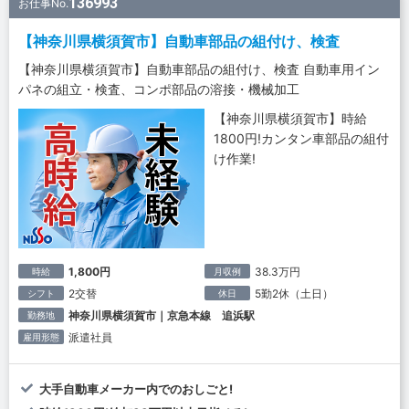
136993
お仕事No.
【神奈川県横須賀市】自動車部品の組付け、検査
【神奈川県横須賀市】自動車部品の組付け、検査 自動車用イン
パネの組立・検査、コンポ部品の溶接・機械加工
【神奈川県横須賀市】時給
1800円!カンタン車部品の組付
け作業!
1,800円
38.3万円
時給
月収例
2交替
5勤2休（土日）
シフト
休日
神奈川県横須賀市｜京急本線 追浜駅
勤務地
派遣社員
雇用形態
大手自動車メーカー内でのおしごと!