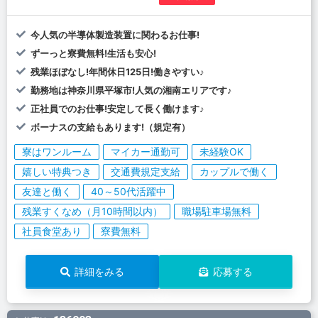
今人気の半導体製造装置に関わるお仕事!
ずーっと寮費無料!生活も安心!
残業ほぼなし!年間休日125日!働きやすい♪
勤務地は神奈川県平塚市!人気の湘南エリアです♪
正社員でのお仕事!安定して長く働けます♪
ボーナスの支給もあります!（規定有）
寮はワンルーム
マイカー通勤可
未経験OK
嬉しい特典つき
交通費規定支給
カップルで働く
友達と働く
40～50代活躍中
残業すくなめ（月10時間以内）
職場駐車場無料
社員食堂あり
寮費無料
詳細をみる
応募する