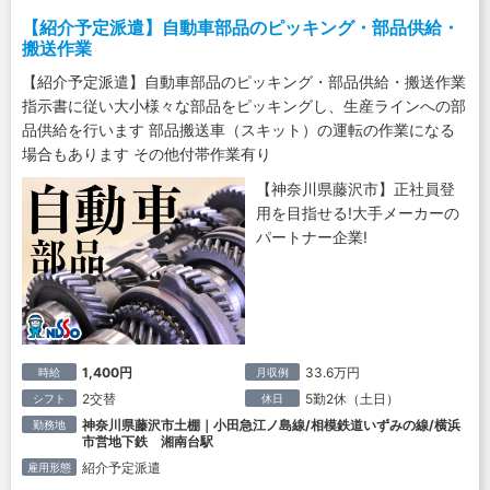
【紹介予定派遣】自動車部品のピッキング・部品供給・
搬送作業
【紹介予定派遣】自動車部品のピッキング・部品供給・搬送作業
指示書に従い大小様々な部品をピッキングし、生産ラインへの部
品供給を行います 部品搬送車（スキット）の運転の作業になる
場合もあります その他付帯作業有り
【神奈川県藤沢市】正社員登
用を目指せる!大手メーカーの
パートナー企業!
1,400円
33.6万円
時給
月収例
2交替
5勤2休（土日）
シフト
休日
神奈川県藤沢市土棚｜小田急江ノ島線/相模鉄道いずみの線/横浜
勤務地
市営地下鉄 湘南台駅
紹介予定派遣
雇用形態