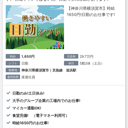
【神奈川県横須賀市】時給
1650円!日勤のお仕事です!
1,650円
29.7万円
時給
月収例
日勤
5勤2休（土日）
シフト
休日
神奈川県横須賀市｜京急線 追浜駅
勤務地
派遣社員
雇用形態
日勤のみ!土日休み!
大手のグループ企業の工場内でのお仕事!
マイカー通勤OK!
食堂完備! （電子マネー利用可）
時給1650円のお仕事!