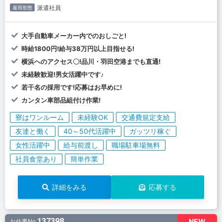
派遣社員
雇用形態
大手自動車メーカー内でのおしごと!
時給1800円!給与38万円以上目指せる!
横浜へのアクセス〇!品川・羽田空港までも直通!
未経験歓迎!男女活躍中です♪
若干名の採用です!応募はお早めに!
カンタン車部品組付け作業!
寮はワンルーム
未経験OK
交通費規定支給
友達と働く
40～50代活躍中
ガッツリ稼ぐ
女性活躍中
給与前渡し
職場駐車場無料
社員食堂あり
簡単作業
詳細をみる
応募する
137398
NEW
お仕事No.