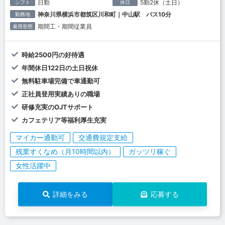
日勤
5勤2休（土日）
シフト
休日
神奈川県横浜市都筑区川和町｜中山駅 バス10分
勤務地
期間工・期間従業員
雇用形態
時給2500円の好待遇
年間休日122日の土日祝休
無料駐車場完備で車通勤可
正社員登用実績ありの職場
研修充実のOJTサポート
カフェテリア等福利厚生充実
マイカー通勤可
交通費規定支給
残業すくなめ（月10時間以内）
ガッツリ稼ぐ
女性活躍中
詳細をみる
応募する