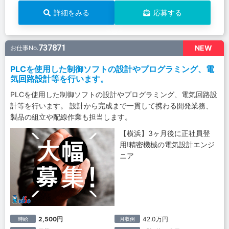
詳細をみる
応募する
737871
NEW
お仕事No.
PLCを使用した制御ソフトの設計やプログラミング、電
気回路設計等を行います。
PLCを使用した制御ソフトの設計やプログラミング、電気回路設
計等を行います。 設計から完成まで一貫して携わる開発業務、
製品の組立や配線作業も担当します。
【横浜】3ヶ月後に正社員登
用!精密機械の電気設計エンジ
ニア
2,500円
42.0万円
時給
月収例