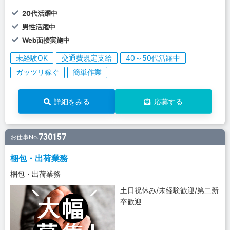
20代活躍中
男性活躍中
Web面接実施中
未経験OK
交通費規定支給
40～50代活躍中
ガッツリ稼ぐ
簡単作業
詳細をみる
応募する
730157
お仕事No.
梱包・出荷業務
梱包・出荷業務
土日祝休み/未経験歓迎/第二新
卒歓迎