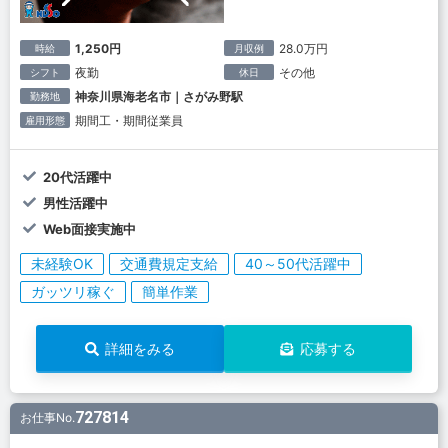
1,250円
28.0万円
時給
月収例
夜勤
その他
シフト
休日
神奈川県海老名市｜さがみ野駅
勤務地
期間工・期間従業員
雇用形態
20代活躍中
男性活躍中
Web面接実施中
未経験OK
交通費規定支給
40～50代活躍中
ガッツリ稼ぐ
簡単作業
詳細をみる
応募する
727814
お仕事No.