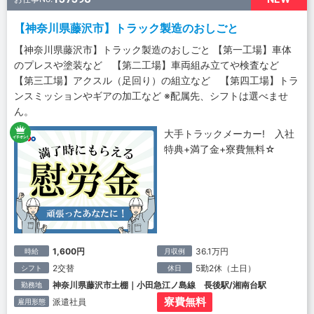
【神奈川県藤沢市】トラック製造のおしごと
【神奈川県藤沢市】トラック製造のおしごと 【第一工場】車体
のプレスや塗装など 【第二工場】車両組み立てや検査など
【第三工場】アクスル（足回り）の組立など 【第四工場】トラ
ンスミッションやギアの加工など ※配属先、シフトは選べませ
ん。
大手トラックメーカー! 入社
特典+満了金+寮費無料☆
1,600円
36.1万円
時給
月収例
2交替
5勤2休（土日）
シフト
休日
神奈川県藤沢市土棚｜小田急江ノ島線 長後駅/湘南台駅
勤務地
寮費無料
派遣社員
雇用形態