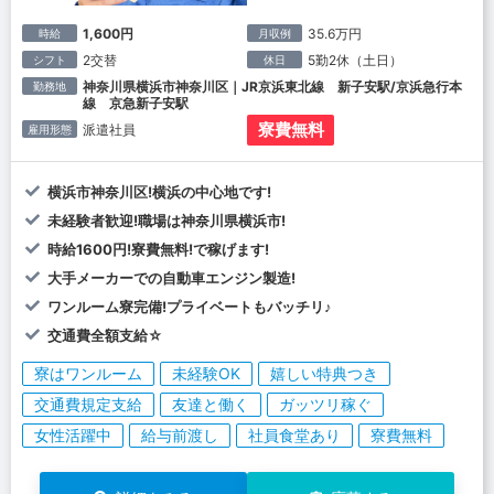
1,600円
35.6万円
時給
月収例
2交替
5勤2休（土日）
シフト
休日
神奈川県横浜市神奈川区｜JR京浜東北線 新子安駅/京浜急行本
勤務地
線 京急新子安駅
寮費無料
派遣社員
雇用形態
横浜市神奈川区!横浜の中心地です!
未経験者歓迎!職場は神奈川県横浜市!
時給1600円!寮費無料!で稼げます!
大手メーカーでの自動車エンジン製造!
ワンルーム寮完備!プライベートもバッチリ♪
交通費全額支給☆
寮はワンルーム
未経験OK
嬉しい特典つき
交通費規定支給
友達と働く
ガッツリ稼ぐ
女性活躍中
給与前渡し
社員食堂あり
寮費無料