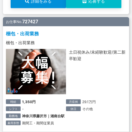
詳細をみる
応募する
727427
お仕事No.
梱包・出荷業務
梱包・出荷業務
土日祝休み/未経験歓迎/第二新
卒歓迎
1,350円
29.1万円
時給
月収例
-
その他
シフト
休日
神奈川県藤沢市｜湘南台駅
勤務地
期間工・期間従業員
雇用形態