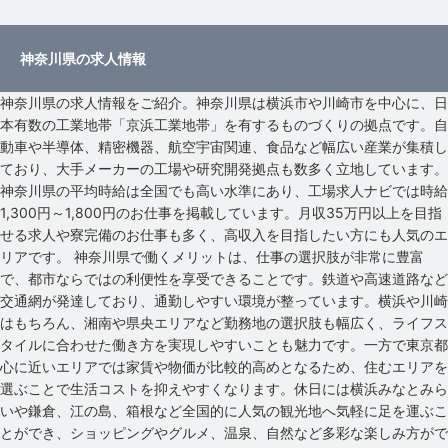
神奈川県の求人情報
神奈川県の求人情報をご紹介。神奈川県は横浜市や川崎市を中心に、日
本有数の工業地帯「京浜工業地帯」を有するものづくりの拠点です。自
動車や半導体、精密機器、航空宇宙関連、食品など幅広い産業が集積し
ており、大手メーカーの工場や研究開発拠点も数多く立地しています。
神奈川県の平均時給は全国でも高い水準にあり、工場求人ナビでは時給
1,300円～1,800円のお仕事を掲載しています。月収35万円以上を目指
せる求人や寮完備のお仕事も多く、高収入を目指したい方にも人気のエ
リアです。 神奈川県で働くメリットは、仕事の選択肢が非常に豊富
で、都市ならではの利便性を享受できることです。鉄道や高速道路など
交通網が発達しており、通勤しやすい環境が整っています。横浜や川崎
はもちろん、湘南や県央エリアなど勤務地の選択肢も幅広く、ライフス
タイルに合わせた働き方を実現しやすいことも魅力です。一方で東京都
心に近いエリアでは家賃や物価が比較的高めとなるため、住むエリアを
選ぶことで生活コストを抑えやすくなります。休日には横浜みなとみら
いや鎌倉、江の島、箱根など全国的に人気の観光地へ気軽に足を運ぶこ
とができ、ショッピングやグルメ、温泉、自然など多彩な楽しみ方がで