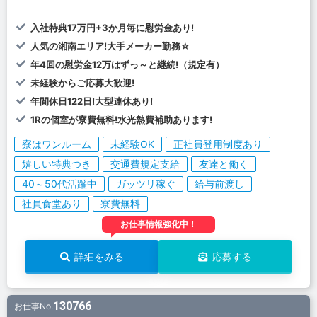
入社特典17万円+3か月毎に慰労金あり!
人気の湘南エリア!大手メーカー勤務☆
年4回の慰労金12万はずっ～と継続!（規定有）
未経験からご応募大歓迎!
年間休日122日!大型連休あり!
1Rの個室が寮費無料!水光熱費補助あります!
寮はワンルーム
未経験OK
正社員登用制度あり
嬉しい特典つき
交通費規定支給
友達と働く
40～50代活躍中
ガッツリ稼ぐ
給与前渡し
社員食堂あり
寮費無料
お仕事情報強化中！
詳細をみる
応募する
130766
お仕事No.