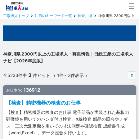
工場求人トップ
注目のキーワード一覧
神奈川県
神奈川県 2300円以上
神奈川県の工場求人
神奈川県 2300円以上の工場求人・募集情報｜日総工産の工場求人
ナビ【2026年度版】
3
全5233件中
件ヒット （ 1件～3件表示 ）
136912
お仕事No.
【検査】精密機器の検査のお仕事
【検査】精密機器の検査のお仕事 電子部品が実装された基板の
顕微鏡を用いてのハンダ付け検査、X線検査 部品の照合やノギ
ス・三次元測定機を用いての寸法測定や確認検査 成績書作成
（word,Excel）、データ照合を行います。