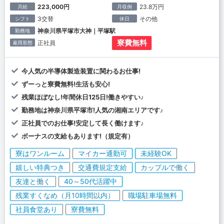
223,000円
23.8万円
月給
月収例
3交替
その他
シフト
休日
神奈川県平塚市大神｜平塚駅
勤務地
寮費無料
正社員
雇用形態
今人気の半導体製造装置に関わるお仕事!
ずーっと寮費無料!生活も安心!
残業ほぼなし!年間休日125日!働きやすい♪
勤務地は神奈川県平塚市!人気の湘南エリアです♪
正社員でのお仕事!安定して長く働けます♪
ボーナスの支給もあります!（規定有）
寮はワンルーム
マイカー通勤可
未経験OK
嬉しい特典つき
交通費規定支給
カップルで働く
友達と働く
40～50代活躍中
残業すくなめ（月10時間以内）
職場駐車場無料
社員食堂あり
寮費無料