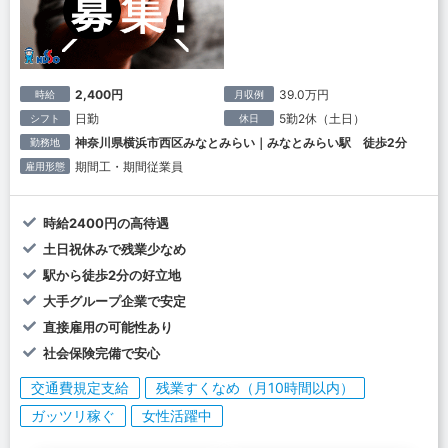
2,400円
39.0万円
時給
月収例
日勤
5勤2休（土日）
シフト
休日
神奈川県横浜市西区みなとみらい｜みなとみらい駅 徒歩2分
勤務地
期間工・期間従業員
雇用形態
時給2400円の高待遇
土日祝休みで残業少なめ
駅から徒歩2分の好立地
大手グループ企業で安定
直接雇用の可能性あり
社会保険完備で安心
交通費規定支給
残業すくなめ（月10時間以内）
ガッツリ稼ぐ
女性活躍中