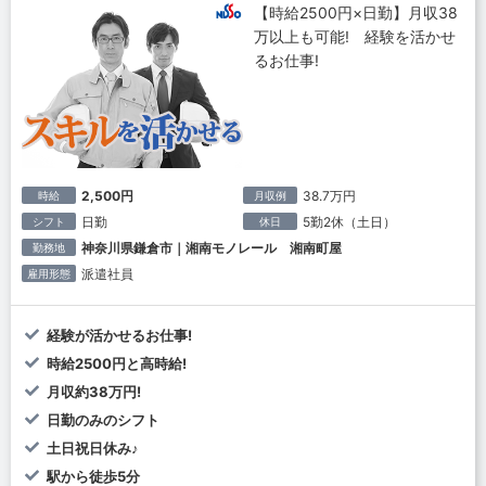
【時給2500円×日勤】月収38
万以上も可能! 経験を活かせ
るお仕事!
2,500円
38.7万円
時給
月収例
日勤
5勤2休（土日）
シフト
休日
神奈川県鎌倉市｜湘南モノレール 湘南町屋
勤務地
派遣社員
雇用形態
経験が活かせるお仕事!
時給2500円と高時給!
月収約38万円!
日勤のみのシフト
土日祝日休み♪
駅から徒歩5分