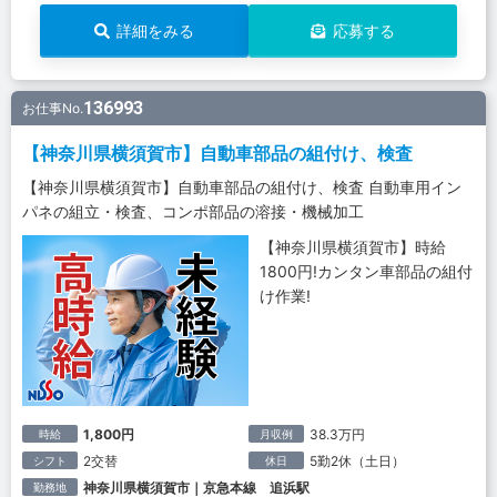
詳細をみる
応募する
136993
お仕事No.
【神奈川県横須賀市】自動車部品の組付け、検査
【神奈川県横須賀市】自動車部品の組付け、検査 自動車用イン
パネの組立・検査、コンポ部品の溶接・機械加工
【神奈川県横須賀市】時給
1800円!カンタン車部品の組付
け作業!
1,800円
38.3万円
時給
月収例
2交替
5勤2休（土日）
シフト
休日
神奈川県横須賀市｜京急本線 追浜駅
勤務地