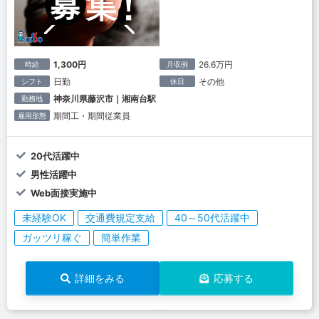
1,300円
26.6万円
時給
月収例
日勤
その他
シフト
休日
神奈川県藤沢市｜湘南台駅
勤務地
期間工・期間従業員
雇用形態
20代活躍中
男性活躍中
Web面接実施中
未経験OK
交通費規定支給
40～50代活躍中
ガッツリ稼ぐ
簡単作業
詳細をみる
応募する