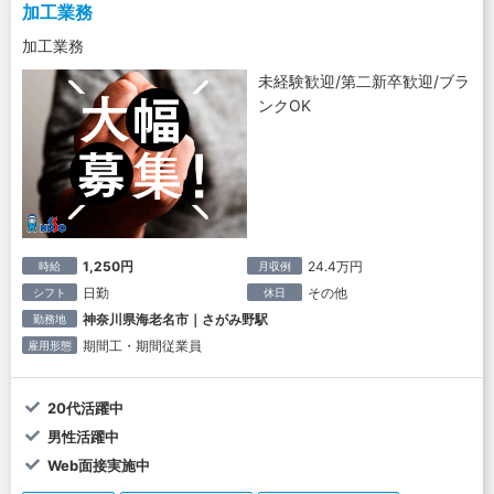
加工業務
加工業務
未経験歓迎/第二新卒歓迎/ブラ
ンクOK
1,250円
24.4万円
時給
月収例
日勤
その他
シフト
休日
神奈川県海老名市｜さがみ野駅
勤務地
期間工・期間従業員
雇用形態
20代活躍中
男性活躍中
Web面接実施中