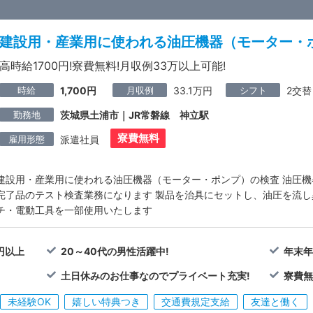
建設用・産業用に使われる油圧機器（モーター・
高時給1700円!寮費無料!月収例33万以上可能!
時給
月収例
シフト
1,700円
33.1万円
2交替
勤務地
茨城県土浦市｜JR常磐線 神立駅
寮費無料
雇用形態
派遣社員
建設用・産業用に使われる油圧機器（モーター・ポンプ）の検査 油圧
完了品のテスト検査業務になります 製品を治具にセットし、油圧を流し
チ・電動工具を一部使用いたします
円以上
20～40代の男性活躍中!
年末年
）
土日休みのお仕事なのでプライベート充実!
寮費
未経験OK
嬉しい特典つき
交通費規定支給
友達と働く