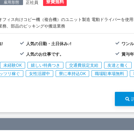
寮費無料
雇用形態
正社員
オフィス向けコピー機（複合機）のユニット製造 電動ドライバーを使用
業務、部品のピッキングや搬送業務
!
人気の日勤・土日休み♪!
ワンル
人気のお仕事です。
賞与年
未経験OK
嬉しい特典つき
交通費規定支給
友達と働く
ッツリ稼ぐ
女性活躍中
寮に車持込OK
職場駐車場無料