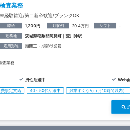
検査業務
未経験歓迎/第二新卒歓迎/ブランクOK
時給
月収例
シフト
1,200円
20.4万円
-
勤務地
茨城県稲敷郡阿見町｜荒川沖駅
雇用形態
期間工・期間従業員
検査業務
男性活躍中
Web
通費規定支給
40～50代活躍中
残業すくなめ（月10時間以内）