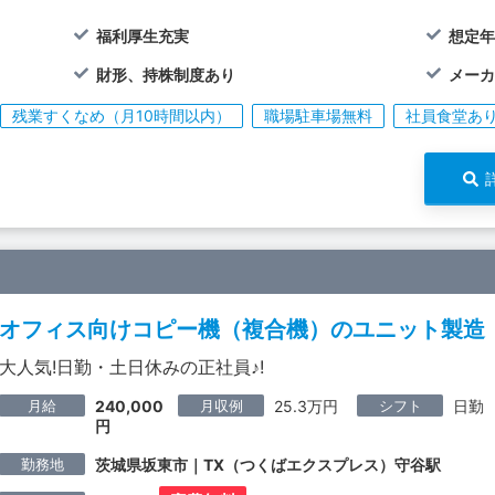
福利厚生充実
想定年
財形、持株制度あり
メー
残業すくなめ（月10時間以内）
職場駐車場無料
社員食堂あ
オフィス向けコピー機（複合機）のユニット製造
大人気!日勤・土日休みの正社員♪!
月給
月収例
シフト
240,000
25.3万円
日勤
円
勤務地
茨城県坂東市｜TX（つくばエクスプレス）守谷駅