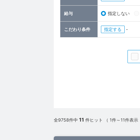
給与
指定しない
こだわり条件
指定
-
11
全9758件中
件ヒット （ 1件～11件表示