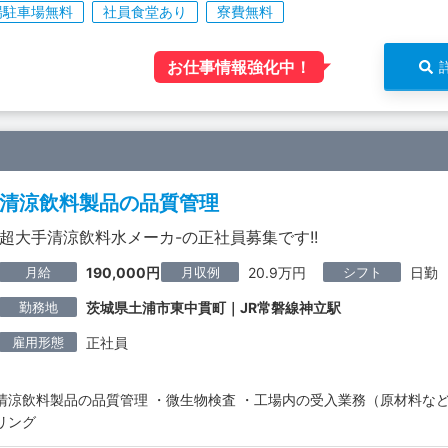
場駐車場無料
社員食堂あり
寮費無料
お仕事情報強化中！
清涼飲料製品の品質管理
超大手清涼飲料水メーカ-の正社員募集です!!
月給
月収例
シフト
190,000円
20.9万円
日勤
勤務地
茨城県土浦市東中貫町｜JR常磐線神立駅
雇用形態
正社員
清涼飲料製品の品質管理 ・微生物検査 ・工場内の受入業務（原材料な
リング