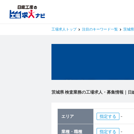
工場求人トップ
注目のキーワード一覧
茨城県
茨城県の工場
茨城県 検査業務の工場求人・募集情報｜日
エリア
指定
-
業種・職種
指定
-