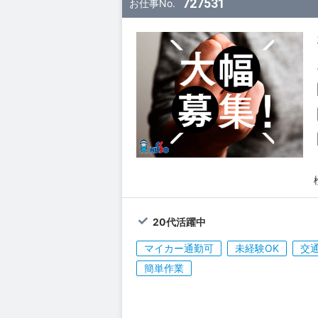
727531
お仕事No.
20代活躍中
マイカー通勤可
未経験OK
交
簡単作業