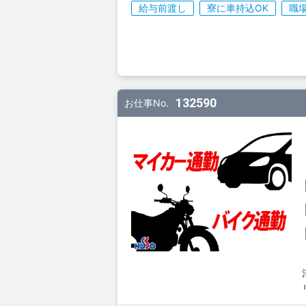
給与前渡し
寮に車持込OK
職
132590
お仕事No.