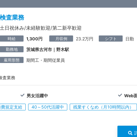
検査業務
土日祝休み/未経験歓迎/第二新卒歓迎
時給
月収例
シフト
1,300円
23.2万円
日勤
勤務地
茨城県古河市｜野木駅
雇用形態
期間工・期間従業員
検査業務
男女活躍中
Web
通費規定支給
40～50代活躍中
残業すくなめ（月10時間以内）