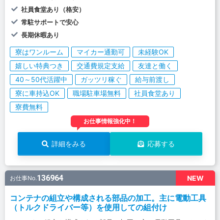
社員食堂あり（格安）
常駐サポートで安心
長期休暇あり
寮はワンルーム
マイカー通勤可
未経験OK
嬉しい特典つき
交通費規定支給
友達と働く
40～50代活躍中
ガッツリ稼ぐ
給与前渡し
寮に車持込OK
職場駐車場無料
社員食堂あり
寮費無料
お仕事情報強化中！
詳細をみる
応募する
136964
NEW
お仕事No.
コンテナの組立や構成される部品の加工。主に電動工具
（トルクドライバー等）を使用しての組付け