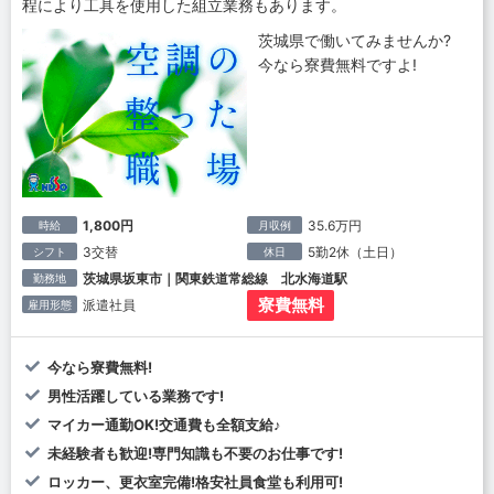
程により工具を使用した組立業務もあります。
茨城県で働いてみませんか?
今なら寮費無料ですよ!
1,800円
35.6万円
時給
月収例
3交替
5勤2休（土日）
シフト
休日
茨城県坂東市｜関東鉄道常総線 北水海道駅
勤務地
寮費無料
派遣社員
雇用形態
今なら寮費無料!
男性活躍している業務です!
マイカー通勤OK!交通費も全額支給♪
未経験者も歓迎!専門知識も不要のお仕事です!
ロッカー、更衣室完備!格安社員食堂も利用可!