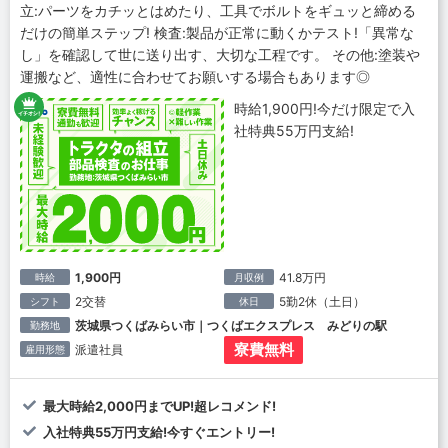
立:パーツをカチッとはめたり、工具でボルトをギュッと締める
だけの簡単ステップ! 検査:製品が正常に動くかテスト!「異常な
し」を確認して世に送り出す、大切な工程です。 その他:塗装や
運搬など、適性に合わせてお願いする場合もあります◎
時給1,900円!今だけ限定で入
社特典55万円支給!
1,900円
41.8万円
時給
月収例
2交替
5勤2休（土日）
シフト
休日
茨城県つくばみらい市｜つくばエクスプレス みどりの駅
勤務地
寮費無料
派遣社員
雇用形態
最大時給2,000円までUP!超レコメンド!
入社特典55万円支給!今すぐエントリー!