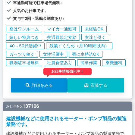
車通勤可能で駐車場代無料♪
人気のお仕事です。
賞与年2回・退職金制度あり♪
寮はワンルーム
マイカー通勤可
未経験OK
嬉しい特典つき
交通費規定支給
友達と働く
40～50代活躍中
残業すくなめ（月10時間以内）
ガッツリ稼ぐ
女性活躍中
寮に車持込OK
職場駐車場無料
社員食堂あり
簡単作業
寮費無料
お仕事情報強化中！
詳細をみる
応募する
137106
お仕事No.
建設機械などに使用されるモーター・ポンプ製品の製造
業務です。
建設機械などに使用されるモーター・ポンプ製品の製造業務で