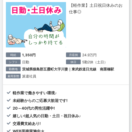
【軽作業】土日祝日休みのお
仕事◎
1,350円
24.9万円
時給
月収例
日勤
5勤2休（土日）
シフト
休日
茨城県猿島郡五霞町大字川妻｜東武鉄道日光線 南栗橋駅
勤務地
派遣社員
雇用形態
軽作業で働きやすい環境♪
未経験からのご応募大歓迎です!
20～40代の男性活躍中!
嬉しい!超人気の日勤・土日・祝日休み♪
交通費支給あり!
WEB面接実施中☆