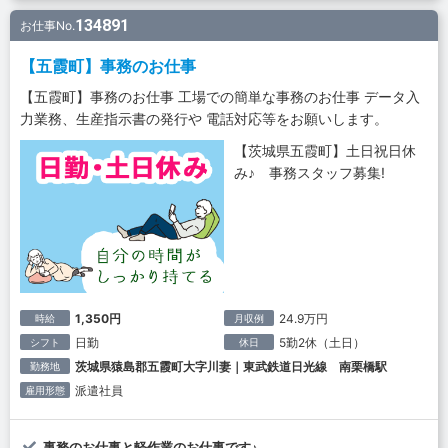
134891
お仕事No.
【五霞町】事務のお仕事
【五霞町】事務のお仕事 工場での簡単な事務のお仕事 データ入
力業務、生産指示書の発行や 電話対応等をお願いします。
【茨城県五霞町】土日祝日休
み♪ 事務スタッフ募集!
1,350円
24.9万円
時給
月収例
日勤
5勤2休（土日）
シフト
休日
茨城県猿島郡五霞町大字川妻｜東武鉄道日光線 南栗橋駅
勤務地
派遣社員
雇用形態
事務のお仕事と軽作業のお仕事です♪