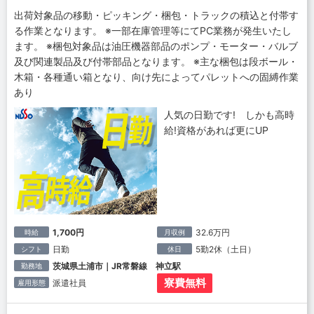
出荷対象品の移動・ピッキング・梱包・トラックの積込と付帯す
る作業となります。 ※一部在庫管理等にてPC業務が発生いたし
ます。 ※梱包対象品は油圧機器部品のポンプ・モーター・バルブ
及び関連製品及び付帯部品となります。 ※主な梱包は段ボール・
木箱・各種通い箱となり、向け先によってパレットへの固縛作業
あり
人気の日勤です! しかも高時
給!資格があれば更にUP
1,700円
32.6万円
時給
月収例
日勤
5勤2休（土日）
シフト
休日
茨城県土浦市｜JR常磐線 神立駅
勤務地
寮費無料
派遣社員
雇用形態