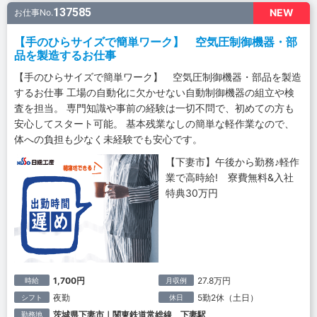
137585
NEW
お仕事No.
【手のひらサイズで簡単ワーク】 空気圧制御機器・部
品を製造するお仕事
【手のひらサイズで簡単ワーク】 空気圧制御機器・部品を製造
するお仕事 工場の自動化に欠かせない自動制御機器の組立や検
査を担当。 専門知識や事前の経験は一切不問で、初めての方も
安心してスタート可能。 基本残業なしの簡単な軽作業なので、
体への負担も少なく未経験でも安心です。
【下妻市】午後から勤務♪軽作
業で高時給! 寮費無料&入社
特典30万円
1,700円
27.8万円
時給
月収例
夜勤
5勤2休（土日）
シフト
休日
茨城県下妻市｜関東鉄道常総線 下妻駅
勤務地