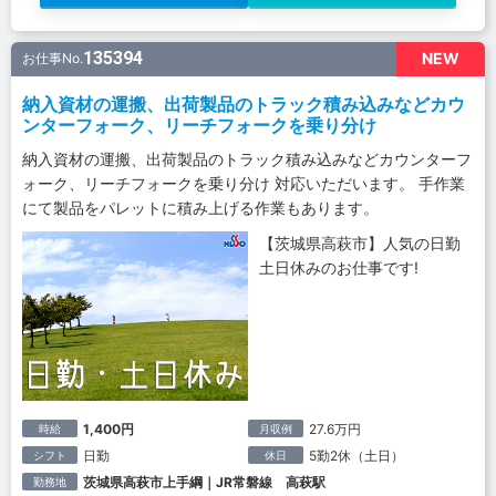
135394
NEW
お仕事No.
納入資材の運搬、出荷製品のトラック積み込みなどカウ
ンターフォーク、リーチフォークを乗り分け
納入資材の運搬、出荷製品のトラック積み込みなどカウンターフ
ォーク、リーチフォークを乗り分け 対応いただいます。 手作業
にて製品をパレットに積み上げる作業もあります。
【茨城県高萩市】人気の日勤
土日休みのお仕事です!
1,400円
27.6万円
時給
月収例
日勤
5勤2休（土日）
シフト
休日
茨城県高萩市上手綱｜JR常磐線 高萩駅
勤務地