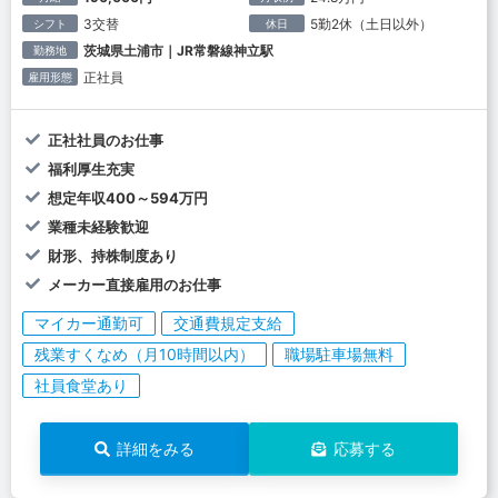
3交替
5勤2休（土日以外）
シフト
休日
茨城県土浦市｜JR常磐線神立駅
勤務地
正社員
雇用形態
正社社員のお仕事
福利厚生充実
想定年収400～594万円
業種未経験歓迎
財形、持株制度あり
メーカー直接雇用のお仕事
マイカー通勤可
交通費規定支給
残業すくなめ（月10時間以内）
職場駐車場無料
社員食堂あり
詳細をみる
応募する