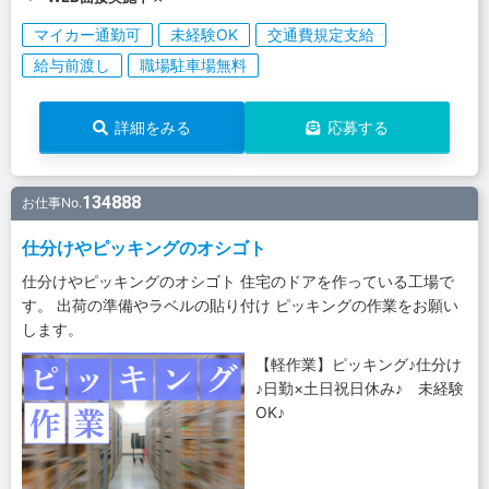
マイカー通勤可
未経験OK
交通費規定支給
給与前渡し
職場駐車場無料
詳細をみる
応募する
134888
お仕事No.
仕分けやピッキングのオシゴト
仕分けやピッキングのオシゴト 住宅のドアを作っている工場で
す。 出荷の準備やラベルの貼り付け ピッキングの作業をお願い
します。
【軽作業】ピッキング♪仕分け
♪日勤×土日祝日休み♪ 未経験
OK♪