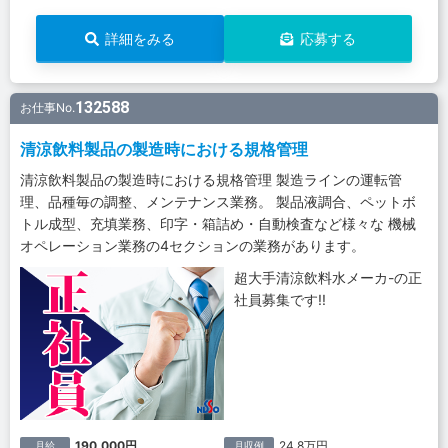
詳細をみる
応募する
132588
お仕事No.
清涼飲料製品の製造時における規格管理
清涼飲料製品の製造時における規格管理 製造ラインの運転管
理、品種毎の調整、メンテナンス業務。 製品液調合、ペットボ
トル成型、充填業務、印字・箱詰め・自動検査など様々な 機械
オペレーション業務の4セクションの業務があります。
超大手清涼飲料水メーカ-の正
社員募集です!!
190,000円
24.8万円
月給
月収例