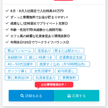
8月・9月入社限定で入社特典30万円!
ず～っと寮費無料でお金が貯まりやすい!
残業なし!定時退社でプライベート充実◎
年齢・性別不問!未経験から挑戦可能♪
カフェ風の綺麗な社員食堂あり環境抜群◎
年間休日125日でワークライフバランス◎
寮はワンルーム
送迎あり（寮または駅から）
未経験OK
嬉しい特典つき
交通費規定支給
40～50代活躍中
残業すくなめ（月10時間以内）
ガッツリ稼ぐ
女性活躍中
給与前渡し
寮に車持込OK
社員食堂あり
寮費無料
お仕事情報強化中！
詳細をみる
応募する