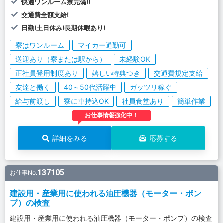
快適ワンルーム寮完備!!
交通費全額支給!
日勤!土日休み!長期休暇あり!
寮はワンルーム
マイカー通勤可
送迎あり（寮または駅から）
未経験OK
正社員登用制度あり
嬉しい特典つき
交通費規定支給
友達と働く
40～50代活躍中
ガッツリ稼ぐ
給与前渡し
寮に車持込OK
社員食堂あり
簡単作業
お仕事情報強化中！
詳細をみる
応募する
137105
お仕事No.
建設用・産業用に使われる油圧機器（モーター・ポン
プ）の検査
建設用・産業用に使われる油圧機器（モーター・ポンプ）の検査