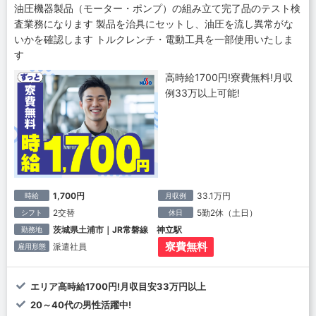
油圧機器製品（モーター・ポンプ）の組み立て完了品のテスト検
査業務になります 製品を治具にセットし、油圧を流し異常がな
いかを確認します トルクレンチ・電動工具を一部使用いたしま
す
高時給1700円!寮費無料!月収
例33万以上可能!
1,700円
33.1万円
時給
月収例
2交替
5勤2休（土日）
シフト
休日
茨城県土浦市｜JR常磐線 神立駅
勤務地
寮費無料
派遣社員
雇用形態
エリア高時給1700円!月収目安33万円以上
20～40代の男性活躍中!