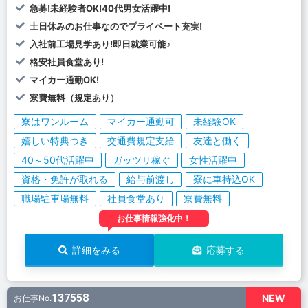
急募!未経験者OK!40代男女活躍中!
土日休みのお仕事なのでプライベート充実!
入社前工場見学あり!即日就業可能♪
格安社員食堂あり!
マイカー通勤OK!
寮費無料（規定あり）
寮はワンルーム
マイカー通勤可
未経験OK
嬉しい特典つき
交通費規定支給
友達と働く
40～50代活躍中
ガッツリ稼ぐ
女性活躍中
資格・免許が取れる
給与前渡し
寮に車持込OK
職場駐車場無料
社員食堂あり
寮費無料
お仕事情報強化中！
詳細をみる
応募する
137558
NEW
お仕事No.