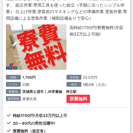
す。 組立作業:専用工具を使った組立（手順に沿ったシンプル作
業） 仕上げ作業:塗装前のマスキングなどの準備作業 塗装作業:専
用設備による塗装作業（補助設備ありで安心）
高時給1700円!寮費無料!月収
例32万以上可能!
1,700円
32.5万円
時給
月収例
日勤
5勤2休（土日）
シフト
休日
茨城県土浦市｜JR常磐線 神立駅
勤務地
寮費無料
派遣社員
雇用形態
時給1700円!月収32万円以上可
20～40代の男性活躍中!
寮費無料（規定有）