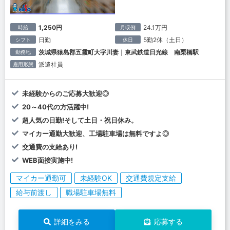
1,250円
24.1万円
時給
月収例
日勤
5勤2休（土日）
シフト
休日
茨城県猿島郡五霞町大字川妻｜東武鉄道日光線 南栗橋駅
勤務地
派遣社員
雇用形態
未経験からのご応募大歓迎◎
20～40代の方活躍中!
超人気の日勤!そして土日・祝日休み。
マイカー通勤大歓迎、工場駐車場は無料ですよ◎
交通費の支給あり!
WEB面接実施中!
マイカー通勤可
未経験OK
交通費規定支給
給与前渡し
職場駐車場無料
詳細をみる
応募する