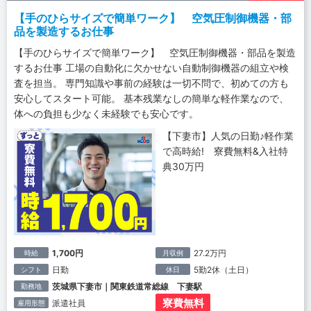
【手のひらサイズで簡単ワーク】 空気圧制御機器・部
品を製造するお仕事
【手のひらサイズで簡単ワーク】 空気圧制御機器・部品を製造
するお仕事 工場の自動化に欠かせない自動制御機器の組立や検
査を担当。 専門知識や事前の経験は一切不問で、初めての方も
安心してスタート可能。 基本残業なしの簡単な軽作業なので、
体への負担も少なく未経験でも安心です。
【下妻市】人気の日勤♪軽作業
で高時給! 寮費無料&入社特
典30万円
1,700円
27.2万円
時給
月収例
日勤
5勤2休（土日）
シフト
休日
茨城県下妻市｜関東鉄道常総線 下妻駅
勤務地
寮費無料
派遣社員
雇用形態