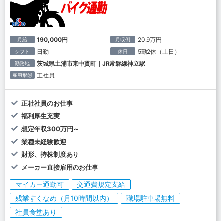
190,000円
20.9万円
月給
月収例
日勤
5勤2休（土日）
シフト
休日
茨城県土浦市東中貫町｜JR常磐線神立駅
勤務地
正社員
雇用形態
正社社員のお仕事
福利厚生充実
想定年収300万円～
業種未経験歓迎
財形、持株制度あり
メーカー直接雇用のお仕事
マイカー通勤可
交通費規定支給
残業すくなめ（月10時間以内）
職場駐車場無料
社員食堂あり