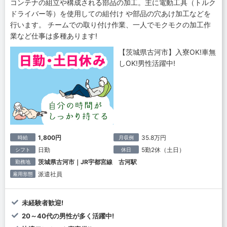
コンテナの組立や構成される部品の加工。主に電動工具（トルク
ドライバー等）を使用しての組付け や部品の穴あけ加工などを
行います。 チームでの取り付け作業、一人でモクモクの加工作
業など仕事は多種あります!
【茨城県古河市】入寮OK!車無
しOK!男性活躍中!
1,800円
35.8万円
時給
月収例
日勤
5勤2休（土日）
シフト
休日
茨城県古河市｜JR宇都宮線 古河駅
勤務地
派遣社員
雇用形態
未経験者歓迎!
20～40代の男性が多く活躍中!