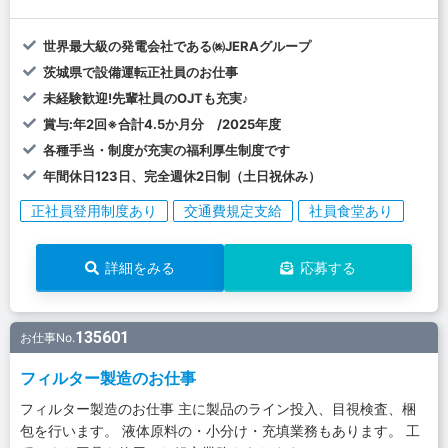
世界最大級の発電会社である㈱JERAグループ
茨城県で設備運転正社員のお仕事
未経験歓迎!先輩社員のOJTも充実♪
賞与:年2回※合計4.5か月分 /2025年度
各種手当・制度が充実の福利厚生制度です
年間休日123日、完全週休2日制（土日祝休み）
正社員登用制度あり
交通費規定支給
社員食堂あり
詳細をみる
応募する
135601
お仕事No.
フィルター製造のお仕事
フィルター製造のお仕事 主に製品のライン投入、目視検査、梱
包を行います。 液体原料の・小分け・充填業務もあります。 工