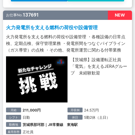
137691
NEW
お仕事No.
火力発電所を支える燃料の荷役や設備管理
火力発電所を支える燃料の荷役や設備管理 ・各種設備の日常点
検、定期点検、保守管理業務 ・発電所間をつなぐパイプライン
（ガス導管）の点検 ・その他、発電所運営に関わる付帯業務
【茨城県】設備運転正社員
「電気」を支えるJERAグルー
プ 未経験歓迎
211,000円
24.5万円
月給
月収例
日勤
5勤2休（土日）
シフト
休日
茨城県那珂郡｜JR常磐線 東海駅
勤務地
正社員
雇用形態