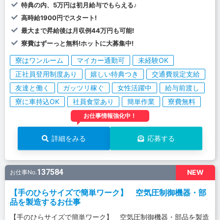
特典の内、5万円は初月給与でもらえる♪
高時給1900円でスタート!
最大まで昇給後は月収例44万円も可能!
寮費はずーっと無料!ホッ卜に大募集中!
寮はワンルーム
マイカー通勤可
未経験OK
正社員登用制度あり
嬉しい特典つき
交通費規定支給
友達と働く
ガッツリ稼ぐ
女性活躍中
給与前渡し
寮に車持込OK
社員食堂あり
簡単作業
寮費無料
お仕事情報強化中！
詳細をみる
応募する
137584
NEW
お仕事No.
【手のひらサイズで簡単ワーク】 空気圧制御機器・部
品を製造するお仕事
【手のひらサイズで簡単ワーク】 空気圧制御機器・部品を製造