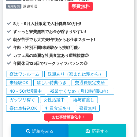
寮費無料
派遣社員
雇用形態
8月・9月入社限定で入社特典30万円!
ず～っと寮費無料でお金が貯まりやすい!
朝が苦手でも大丈夫!午後からお仕事スタート!
年齢・性別不問!未経験から挑戦可能♪
カフェ風の綺麗な社員食堂あり環境抜群◎
年間休日125日でワークライフバランス◎
寮はワンルーム
送迎あり（寮または駅から）
未経験OK
嬉しい特典つき
交通費規定支給
40～50代活躍中
残業すくなめ（月10時間以内）
ガッツリ稼ぐ
女性活躍中
給与前渡し
寮に車持込OK
社員食堂あり
寮費無料
お仕事情報強化中！
詳細をみる
応募する