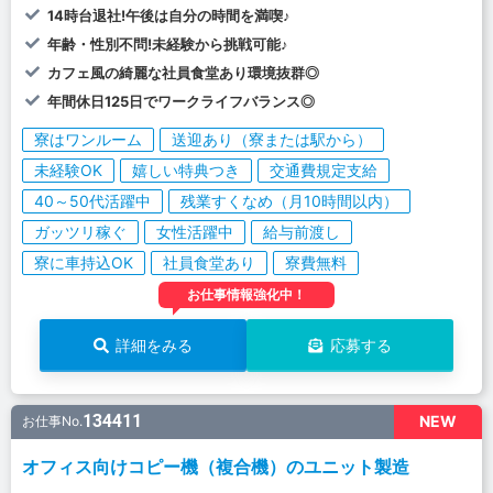
14時台退社!午後は自分の時間を満喫♪
年齢・性別不問!未経験から挑戦可能♪
カフェ風の綺麗な社員食堂あり環境抜群◎
年間休日125日でワークライフバランス◎
寮はワンルーム
送迎あり（寮または駅から）
未経験OK
嬉しい特典つき
交通費規定支給
40～50代活躍中
残業すくなめ（月10時間以内）
ガッツリ稼ぐ
女性活躍中
給与前渡し
寮に車持込OK
社員食堂あり
寮費無料
お仕事情報強化中！
詳細をみる
応募する
134411
NEW
お仕事No.
オフィス向けコピー機（複合機）のユニット製造