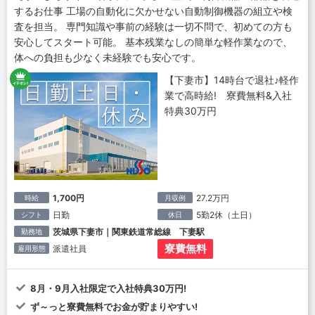
するお仕事 工場の自動化に欠かせない自動制御機器の組立や検
査を担当。 専門知識や事前の経験は一切不問で、初めての方も
安心してスタート可能。 基本残業なしの簡単な軽作業なので、
体への負担も少なく未経験でも安心です。
【下妻市】14時台で退社♪軽作
業で高時給! 寮費無料&入社
特典30万円
1,700円
27.2万円
時給
月収例
日勤
5勤2休（土日）
シフト
休日
茨城県下妻市｜関東鉄道常総線 下妻駅
勤務地
寮費無料
派遣社員
雇用形態
8月・9月入社限定で入社特典30万円!
ず～っと寮費無料でお金が貯まりやすい!