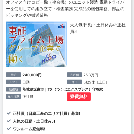
オフィス向けコピー機（複合機）のユニット製造 電動ドライバ
ーを使用しての組み立て・検査業務 完成品の梱包業務、部品の
ピッキングや搬送業務
大人気!日勤・土日休みの正社
員♪!
240,000円
25.3万円
月給
月収例
日勤
5勤2休（土日）
シフト
休日
茨城県坂東市｜TX（つくばエクスプレス）守谷駅
勤務地
寮費無料
正社員
雇用形態
正社員（日総工産のエリア社員）募集!
人気の日勤・土日休み♪!
ワンルーム寮無料!