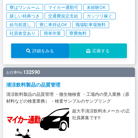
寮はワンルーム
マイカー通勤可
未経験OK
嬉しい特典つき
交通費規定支給
ガッツリ稼ぐ
給与前渡し
寮に車持込OK
職場駐車場無料
社員食堂あり
簡単作業
寮費無料
詳細をみる
応募する
132590
お仕事No.
清涼飲料製品の品質管理
清涼飲料製品の品質管理 ・微生物検査 ・工場内の受入業務（原
材料などの検査業務） ・検査サンプルのサンプリング
超大手清涼飲料水メーカ-の正
社員募集です!!