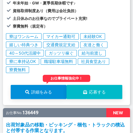
年末年始・GW・夏季長期休暇です♪
資格取得制度あり（費用は会社負担）
土日休みのお仕事なのでプライベート充実!
寮費無料（規定有）
寮はワンルーム
マイカー通勤可
未経験OK
嬉しい特典つき
交通費規定支給
友達と働く
40～50代活躍中
ガッツリ稼ぐ
給与前渡し
寮に車持込OK
職場駐車場無料
社員食堂あり
寮費無料
お仕事情報強化中！
詳細をみる
応募する
136449
NEW
お仕事No.
出荷対象品の移動・ピッキング・梱包・トラックの積込
と付帯する作業となります。