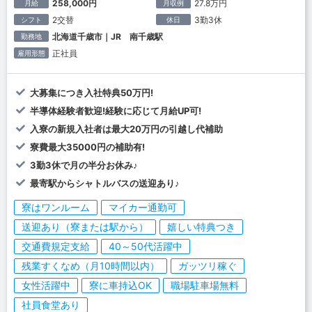
258,000円
27.8万円
月給
月収例
2交替
3勤3休
シフト
休日
北海道千歳市｜JR 南千歳駅
勤務地
正社員
雇用形態
大募集につき入社特典50万円!
半導体経験者歓迎!経験に応じて月給UP可!
入寮の新規入社者は最大20万円の引越し代補助
寮費最大35000円の補助有!
3勤3休で月の半分お休み♪
最寄駅からシャトルバスの送迎あり♪
寮はワンルーム
マイカー通勤可
送迎あり（寮または駅から）
嬉しい特典つき
交通費規定支給
40～50代活躍中
残業すくなめ（月10時間以内）
ガッツリ稼ぐ
女性活躍中
寮に車持込OK
職場駐車場無料
社員食堂あり