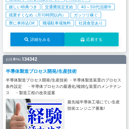
嬉しい特典つき
交通費規定支給
40～50代活躍中
残業すくなめ（月10時間以内）
ガッツリ稼ぐ
寮に車持込OK
職場駐車場無料
社員食堂あり
詳細をみる
応募する
134342
お仕事No.
半導体製造プロセス開発/生産技術
半導体製造プロセス開発/生産技術 ・半導体製造装置のプロセス
条件設定 ・半導体プロセスの最適化/複雑な装置のメンテナン
ス ・製造工程の改良提案
最先端半導体工場にてい生産
技術エンジニア募集!