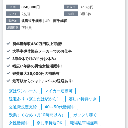
350,000円
37.8万円
月給
月収例
2交替
3勤3休
シフト
休日
北海道千歳市｜JR 南千歳駅
勤務地
正社員
雇用形態
初年度年収480万円以上可能!
大手半導体製造メーカーでのお仕事
3勤3休で月の半分お休み♪
幅広い年齢の男性女性活躍中!
寮費最大35,000円の補助有!
最寄駅からシャトルバスの送迎あり♪
寮はワンルーム
マイカー通勤可
送迎あり（寮または駅から）
嬉しい特典つき
交通費規定支給
40～50代活躍中
残業すくなめ（月10時間以内）
ガッツリ稼ぐ
女性活躍中
寮に車持込OK
職場駐車場無料