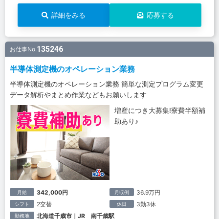
詳細をみる
応募する
135246
お仕事No.
半導体測定機のオペレーション業務
半導体測定機のオペレーション業務 簡単な測定プログラム変更
データ解析やまとめ作業などもお願いします
増産につき大募集!寮費半額補
助あり♪
342,000円
36.9万円
月給
月収例
2交替
3勤3休
シフト
休日
北海道千歳市｜JR 南千歳駅
勤務地