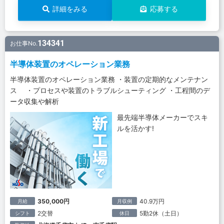
詳細をみる
応募する
134341
お仕事No.
半導体装置のオペレーション業務
半導体装置のオペレーション業務 ・装置の定期的なメンテナン
ス ・プロセスや装置のトラブルシューティング ・工程間のデ
ータ収集や解析
最先端半導体メーカーでスキ
ルを活かす!
350,000円
40.9万円
月給
月収例
2交替
5勤2休（土日）
シフト
休日