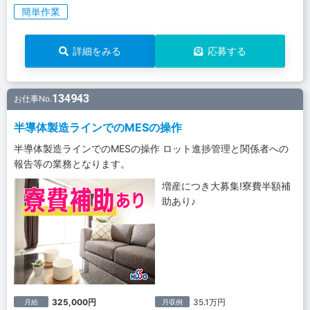
簡単作業
詳細をみる
応募する
134943
お仕事No.
半導体製造ラインでのMESの操作
半導体製造ラインでのMESの操作 ロット進捗管理と関係者への
報告等の業務となります。
増産につき大募集!寮費半額補
助あり♪
325,000円
35.1万円
月給
月収例