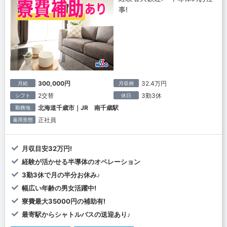
事!
300,000円
32.4万円
月給
月収例
2交替
3勤3休
シフト
休日
北海道千歳市｜JR 南千歳駅
勤務地
正社員
雇用形態
月収目安32万円!
経験が活かせる半導体のオペレーション
3勤3休で月の半分お休み♪
幅広い年齢の男女活躍中!
寮費最大35000円の補助有!
最寄駅からシャトルバスの送迎あり♪