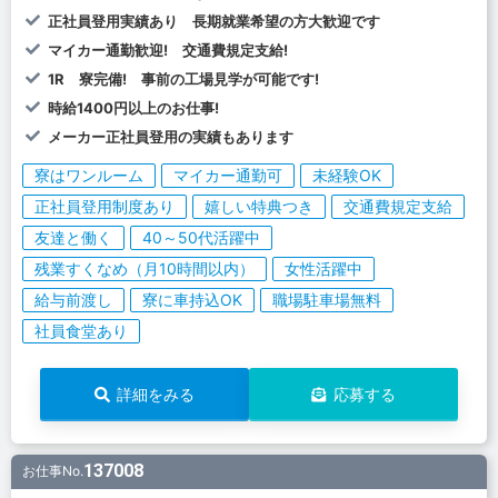
正社員登用実績あり 長期就業希望の方大歓迎です
マイカー通勤歓迎! 交通費規定支給!
1R 寮完備! 事前の工場見学が可能です!
時給1400円以上のお仕事!
メーカー正社員登用の実績もあります
寮はワンルーム
マイカー通勤可
未経験OK
正社員登用制度あり
嬉しい特典つき
交通費規定支給
友達と働く
40～50代活躍中
残業すくなめ（月10時間以内）
女性活躍中
給与前渡し
寮に車持込OK
職場駐車場無料
社員食堂あり
詳細をみる
応募する
137008
お仕事No.