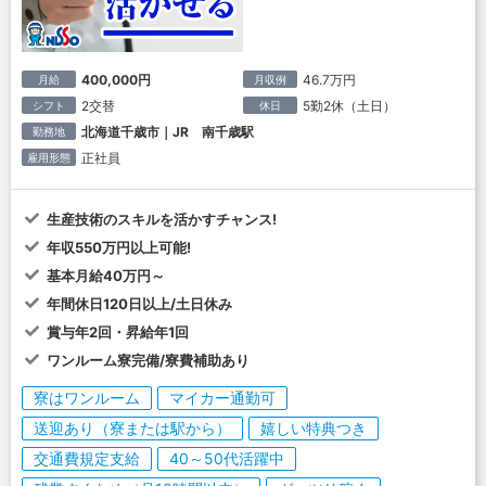
400,000円
46.7万円
月給
月収例
2交替
5勤2休（土日）
シフト
休日
北海道千歳市｜JR 南千歳駅
勤務地
正社員
雇用形態
生産技術のスキルを活かすチャンス!
年収550万円以上可能!
基本月給40万円～
年間休日120日以上/土日休み
賞与年2回・昇給年1回
ワンルーム寮完備/寮費補助あり
寮はワンルーム
マイカー通勤可
送迎あり（寮または駅から）
嬉しい特典つき
交通費規定支給
40～50代活躍中