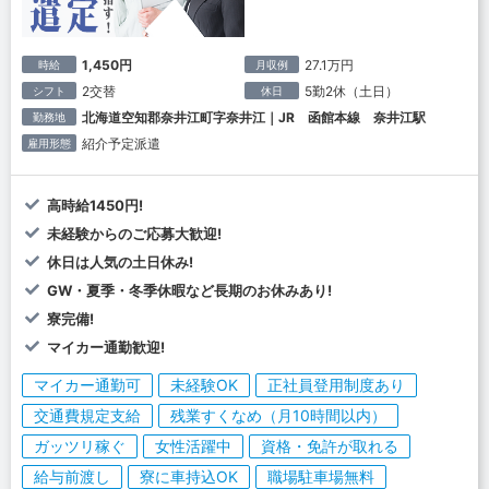
1,450円
27.1万円
時給
月収例
2交替
5勤2休（土日）
シフト
休日
北海道空知郡奈井江町字奈井江｜JR 函館本線 奈井江駅
勤務地
紹介予定派遣
雇用形態
高時給1450円!
未経験からのご応募大歓迎!
休日は人気の土日休み!
GW・夏季・冬季休暇など長期のお休みあり!
寮完備!
マイカー通勤歓迎!
マイカー通勤可
未経験OK
正社員登用制度あり
交通費規定支給
残業すくなめ（月10時間以内）
ガッツリ稼ぐ
女性活躍中
資格・免許が取れる
給与前渡し
寮に車持込OK
職場駐車場無料