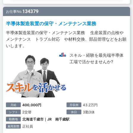
134379
お仕事No.
半導体製造装置の保守・メンテナンス業務
半導体製造装置の保守・メンテナンス業務 生産装置の点検や
メンテナンス トラブル対応 や材料交換、部品管理などをお願
いします。
スキル・経験を最先端半導体
工場で活かせませんか?
400,000円
43.2万円
月給
月収例
2交替
3勤3休
シフト
休日
北海道千歳市｜JR 南千歳駅
勤務地
正社員
雇用形態