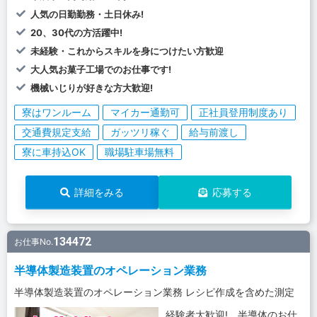
人気の日勤勤務・土日休み!
20、30代の方活躍中!
未経験・これからスキルを身につけたい方歓迎
大人気お菓子工場でのお仕事です!
機械いじりが好きな方大歓迎!
寮はワンルーム
マイカー通勤可
正社員登用制度あり
交通費規定支給
ガッツリ稼ぐ
給与前渡し
寮に車持込OK
職場駐車場無料
詳細をみる
応募する
134472
お仕事No.
半導体製造装置のオペレーション業務
半導体製造装置のオペレーション業務 レシピ作成を含めた測定
経験者大歓迎! 半導体のお仕