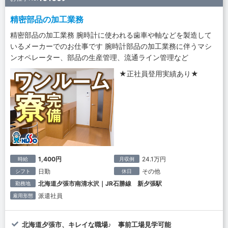
精密部品の加工業務
精密部品の加工業務 腕時計に使われる歯車や軸などを製造して
いるメーカーでのお仕事です 腕時計部品の加工業務に伴うマシ
ンオペレーター、部品の生産管理、流通ライン管理など
★正社員登用実績あり★
1,400円
24.1万円
時給
月収例
日勤
その他
シフト
休日
北海道夕張市南清水沢｜JR石勝線 新夕張駅
勤務地
派遣社員
雇用形態
北海道夕張市、キレイな職場♪ 事前工場見学可能