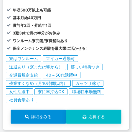
年収500万以上も可能
基本月給40万円
賞与年2回・昇給年1回
3勤3休で月の半分がお休み
ワンルーム寮完備/寮費補助あり
保全メンテナンス経験を最大限に活かせる!
寮はワンルーム
マイカー通勤可
送迎あり（寮または駅から）
嬉しい特典つき
交通費規定支給
40～50代活躍中
残業すくなめ（月10時間以内）
ガッツリ稼ぐ
女性活躍中
寮に車持込OK
職場駐車場無料
社員食堂あり
詳細をみる
応募する