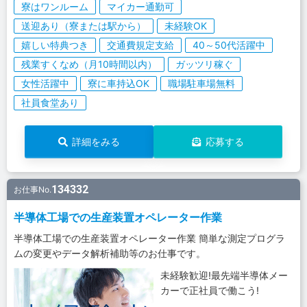
寮はワンルーム
マイカー通勤可
送迎あり（寮または駅から）
未経験OK
嬉しい特典つき
交通費規定支給
40～50代活躍中
残業すくなめ（月10時間以内）
ガッツリ稼ぐ
女性活躍中
寮に車持込OK
職場駐車場無料
社員食堂あり
詳細をみる
応募する
134332
お仕事No.
半導体工場での生産装置オペレーター作業
半導体工場での生産装置オペレーター作業 簡単な測定プログラ
ムの変更やデータ解析補助等のお仕事です。
未経験歓迎!最先端半導体メー
カーで正社員で働こう!