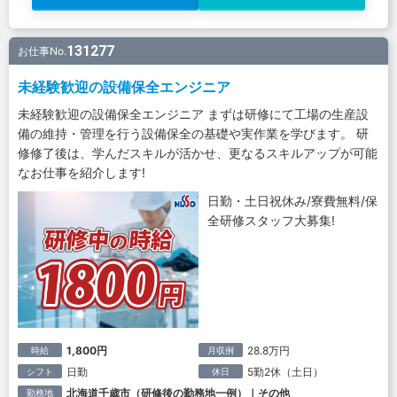
131277
お仕事No.
未経験歓迎の設備保全エンジニア
未経験歓迎の設備保全エンジニア まずは研修にて工場の生産設
備の維持・管理を行う設備保全の基礎や実作業を学びます。 研
修修了後は、学んだスキルが活かせ、更なるスキルアップが可能
なお仕事を紹介します!
日勤・土日祝休み/寮費無料/保
全研修スタッフ大募集!
1,800円
28.8万円
時給
月収例
日勤
5勤2休（土日）
シフト
休日
北海道千歳市（研修後の勤務地一例）｜その他
勤務地