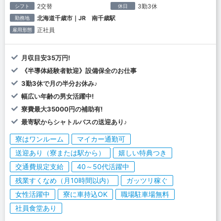
2交替
3勤3休
シフト
休日
北海道千歳市｜JR 南千歳駅
勤務地
正社員
雇用形態
月収目安35万円!
《半導体経験者歓迎》設備保全のお仕事
3勤3休で月の半分お休み♪
幅広い年齢の男女活躍中!
寮費最大35000円の補助有!
最寄駅からシャトルバスの送迎あり♪
寮はワンルーム
マイカー通勤可
送迎あり（寮または駅から）
嬉しい特典つき
交通費規定支給
40～50代活躍中
残業すくなめ（月10時間以内）
ガッツリ稼ぐ
女性活躍中
寮に車持込OK
職場駐車場無料
社員食堂あり