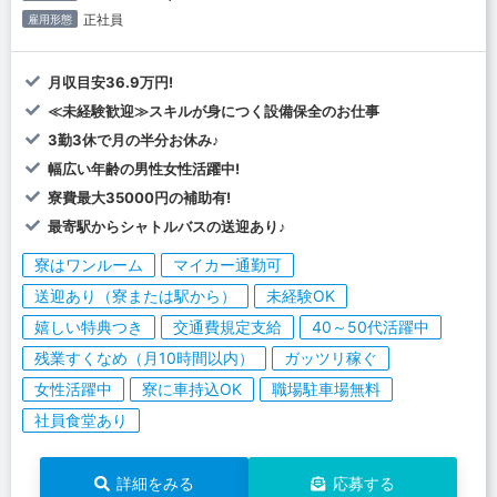
正社員
雇用形態
月収目安36.9万円!
≪未経験歓迎≫スキルが身につく設備保全のお仕事
3勤3休で月の半分お休み♪
幅広い年齢の男性女性活躍中!
寮費最大35000円の補助有!
最寄駅からシャトルバスの送迎あり♪
寮はワンルーム
マイカー通勤可
送迎あり（寮または駅から）
未経験OK
嬉しい特典つき
交通費規定支給
40～50代活躍中
残業すくなめ（月10時間以内）
ガッツリ稼ぐ
女性活躍中
寮に車持込OK
職場駐車場無料
社員食堂あり
詳細をみる
応募する