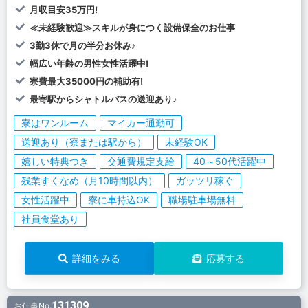
月収目安35万円!
≪未経験歓迎≫スキルが身につく設備保全のお仕事
3勤3休で月の半分お休み♪
幅広い年齢の男性女性活躍中!
寮費最大35000円の補助有!
最寄駅からシャトルバスの送迎あり♪
寮はワンルーム
マイカー通勤可
送迎あり（寮または駅から）
未経験OK
嬉しい特典つき
交通費規定支給
40～50代活躍中
残業すくなめ（月10時間以内）
ガッツリ稼ぐ
女性活躍中
寮に車持込OK
職場駐車場無料
社員食堂あり
詳細をみる
応募する
131309
お仕事No.