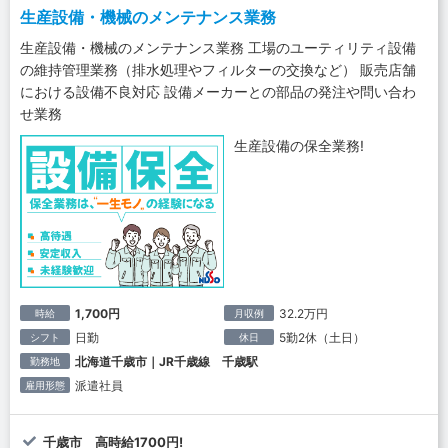
生産設備・機械のメンテナンス業務
生産設備・機械のメンテナンス業務 工場のユーティリティ設備
の維持管理業務（排水処理やフィルターの交換など） 販売店舗
における設備不良対応 設備メーカーとの部品の発注や問い合わ
せ業務
生産設備の保全業務!
1,700円
32.2万円
時給
月収例
日勤
5勤2休（土日）
シフト
休日
北海道千歳市｜JR千歳線 千歳駅
勤務地
派遣社員
雇用形態
千歳市 高時給1700円!