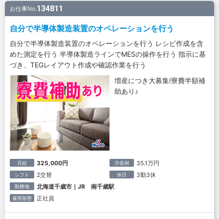
134811
お仕事No.
自分で半導体製造装置のオペレーションを行う
自分で半導体製造装置のオペレーションを行う レシピ作成を含
めた測定を行う 半導体製造ラインでMESの操作を行う 指示に基
づき、TEGレイアウト作成や確認作業を行う
増産につき大募集!寮費半額補
助あり♪
325,000円
35.1万円
月給
月収例
2交替
3勤3休
シフト
休日
北海道千歳市｜JR 南千歳駅
勤務地
正社員
雇用形態