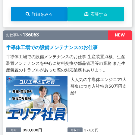
詳細をみる
応募する
136063
NEW
お仕事No.
半導体工場での設備メンテナンスのお仕事
半導体工場での設備メンテナンスのお仕事 生産装置点検、生産
装置メンテナンスを中心に材料交換や部品管理等の業務 また生
産装置のトラブルがあった際の対応業務もあります。
大人気の半導体エンジニア!大
募集につき入社特典50万円支
給!
350,000円
37.8万円
月給
月収例