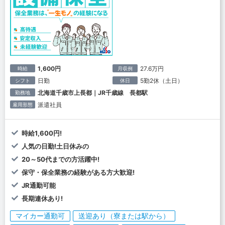
1,600円
27.6万円
時給
月収例
日勤
5勤2休（土日）
シフト
休日
北海道千歳市上長都｜JR千歳線 長都駅
勤務地
派遣社員
雇用形態
時給1,600円!
人気の日勤!土日休みの
20～50代までの方活躍中!
保守・保全業務の経験がある方大歓迎!
JR通勤可能
長期連休あり!
マイカー通勤可
送迎あり（寮または駅から）