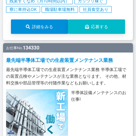
残業すくなめ（月10時間以内）
ガッツリ稼ぐ
寮に車持込OK
職場駐車場無料
社員食堂あり
詳細をみる
応募する
134330
お仕事No.
最先端半導体工場での生産装置メンテナンス業務
最先端半導体工場での生産装置メンテナンス業務 半導体工場で
の装置点検やメンテナンスが主な業務となります。 その他、材
料交換や部品管理等の付随作業などもお願いします。
半導体設備メンテナンスのお
仕事!