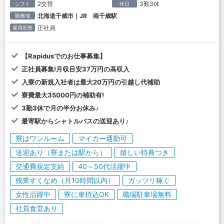
2交替
3勤3休
シフト
休日
北海道千歳市｜JR 南千歳駅
勤務地
正社員
雇用形態
【Rapidusでのお仕事募集】
正社員募集!月収目安37万円の高収入
入寮の新規入社者は最大20万円の引越し代補助
寮費最大35000円の補助有!
3勤3休で月の半分お休み♪
最寄駅からシャトルバスの送迎あり♪
寮はワンルーム
マイカー通勤可
送迎あり（寮または駅から）
嬉しい特典つき
交通費規定支給
40～50代活躍中
残業すくなめ（月10時間以内）
ガッツリ稼ぐ
女性活躍中
寮に車持込OK
職場駐車場無料
社員食堂あり