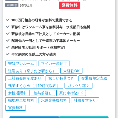
寮費無料
契約社員
雇用形態
100万円相当の研修が無料で受講できる
研修中はワンルーム寮を無料貸与 水光熱日も無料
研修後は日総の正社員としてメーカーに配属
配属先の一例として千歳市の半導体メーカー
未経験者大歓迎!サポート体制充実!
年間約650名以上の方が受講
寮はワンルーム
マイカー通勤可
送迎あり（寮または駅から）
未経験OK
正社員登用制度あり
嬉しい特典つき
交通費規定支給
残業すくなめ（月10時間以内）
ガッツリ稼ぐ
女性活躍中
給与前渡し
寮に車持込OK
職場駐車場無料
水道光熱費無料
社員食堂あり
寮費無料