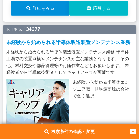
詳細をみる
応募する
134377
お仕事No.
未経験から始められる半導体製造装置メンテナンス業務
未経験から始められる半導体製造装置メンテナンス業務 半導体
工場での装置点検やメンテナンスが主な業務となります。 その
他、材料交換や部品管理等の付随作業などもお願いします。 未
経験者から半導体技術者としてキャリアップが可能です
未経験から始める半導体エン
ジニア職・世界最高峰の会社
で働く選択
検索条件の確認・変更
300,000円
32.4万円
月給
月収例