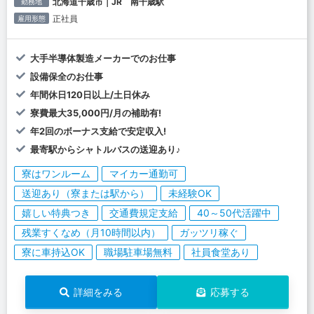
北海道千歳市｜JR 南千歳駅
勤務地
正社員
雇用形態
大手半導体製造メーカーでのお仕事
設備保全のお仕事
年間休日120日以上/土日休み
寮費最大35,000円/月の補助有!
年2回のボーナス支給で安定収入!
最寄駅からシャトルバスの送迎あり♪
寮はワンルーム
マイカー通勤可
送迎あり（寮または駅から）
未経験OK
嬉しい特典つき
交通費規定支給
40～50代活躍中
残業すくなめ（月10時間以内）
ガッツリ稼ぐ
寮に車持込OK
職場駐車場無料
社員食堂あり
詳細をみる
応募する