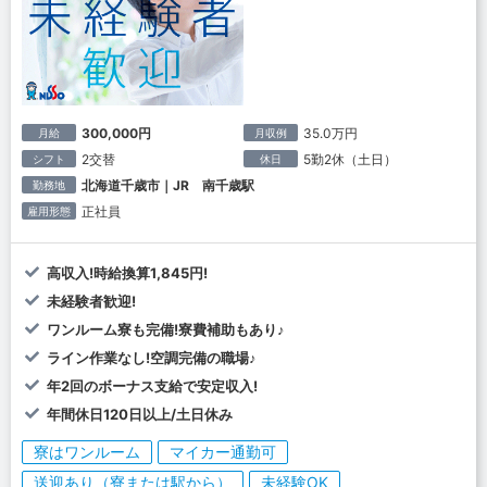
300,000円
35.0万円
月給
月収例
2交替
5勤2休（土日）
シフト
休日
北海道千歳市｜JR 南千歳駅
勤務地
正社員
雇用形態
高収入!時給換算1,845円!
未経験者歓迎!
ワンルーム寮も完備!寮費補助もあり♪
ライン作業なし!空調完備の職場♪
年2回のボーナス支給で安定収入!
年間休日120日以上/土日休み
寮はワンルーム
マイカー通勤可
送迎あり（寮または駅から）
未経験OK