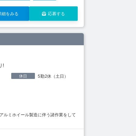
詳細をみる
応募する
!
休日
5勤2休（土日）
どアルミホイール製造に伴う諸作業をして