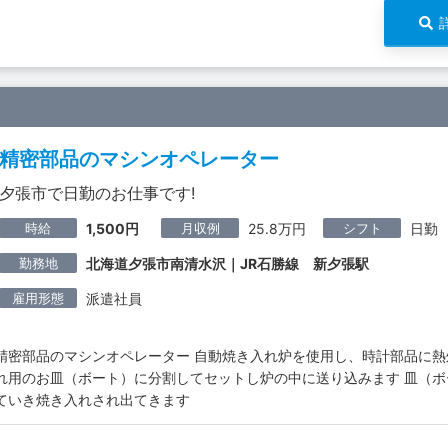
精密部品のマシンオペレーター
夕張市で日勤のお仕事です!
時給
月収例
シフト
1,500円
25.8万円
日勤
勤務地
北海道夕張市南清水沢｜JR石勝線 新夕張駅
雇用形態
派遣社員
精密部品のマシンオペレーター 自動焼き入れ炉を使用し、時計部品に熱
れ用のお皿（ボート）に分割してセットし炉の中に送り込みます 皿（
ていき焼き入れされ出てきます