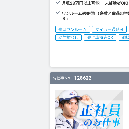
月収29万円以上可能! 未経験者OK!
ワンルーム寮完備!（寮費と備品の半
り）
寮はワンルーム
マイカー通勤可
給与前渡し
寮に車持込OK
職
128622
お仕事No.