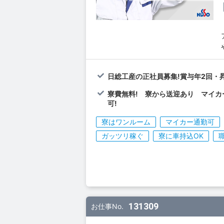
日総工産の正社員募集!賞与年2回・
寮費無料! 寮から送迎あり マイカ
可!
寮はワンルーム
マイカー通勤可
ガッツリ稼ぐ
寮に車持込OK
131309
お仕事No.