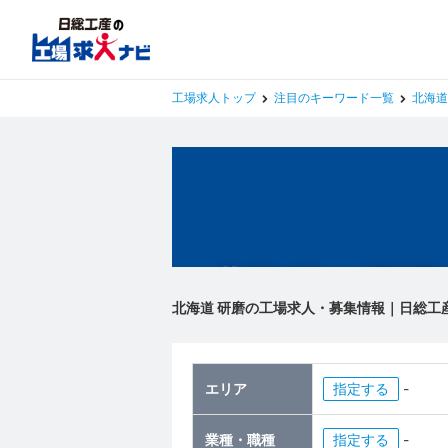
工場求人トップ
注目のキーワード一覧
北海道
北海道の工場
北海道 研磨の工場求人・募集情報｜日総工
エリア
指定
-
業種・職種
指定
-