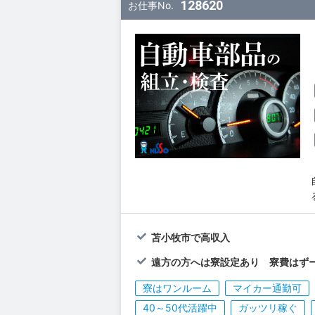
128620
お仕事No.
苫小牧市で高収入
遠方の方へは寮設定あり 寮費はず
寮はワンルーム
マイカー通勤可
40～50代活躍中
ガッツリ稼ぐ