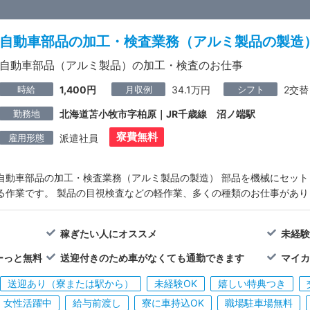
自動車部品の加工・検査業務（アルミ製品の製造
自動車部品（アルミ製品）の加工・検査のお仕事
時給
月収例
シフト
1,400円
34.1万円
2交替
勤務地
北海道苫小牧市字柏原｜JR千歳線 沼ノ端駅
寮費無料
雇用形態
派遣社員
自動車部品の加工・検査業務（アルミ製品の製造） 部品を機械にセッ
る作業です。 製品の目視検査などの軽作業、多くの種類のお仕事があり
稼ぎたい人にオススメ
未経験
ーっと無料
送迎付きのため車がなくても通勤できます
マイカ
送迎あり（寮または駅から）
未経験OK
嬉しい特典つき
女性活躍中
給与前渡し
寮に車持込OK
職場駐車場無料