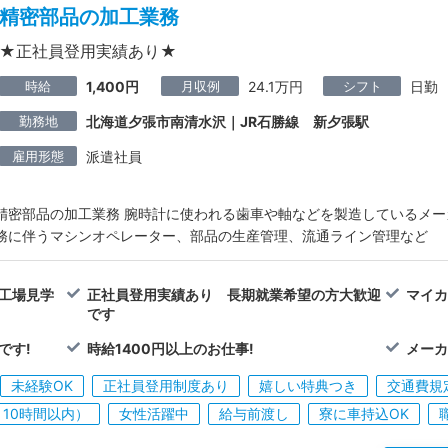
精密部品の加工業務
★正社員登用実績あり★
時給
月収例
シフト
1,400円
24.1万円
日勤
勤務地
北海道夕張市南清水沢｜JR石勝線 新夕張駅
雇用形態
派遣社員
精密部品の加工業務 腕時計に使われる歯車や軸などを製造しているメー
務に伴うマシンオペレーター、部品の生産管理、流通ライン管理など
工場見学
正社員登用実績あり 長期就業希望の方大歓迎
マイカ
です
です!
時給1400円以上のお仕事!
メー
未経験OK
正社員登用制度あり
嬉しい特典つき
交通費規
10時間以内）
女性活躍中
給与前渡し
寮に車持込OK