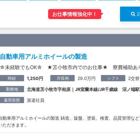
お仕事情報強化中！
自動車用アルミホイールの製造
☆未経験でもOK☆ ★苫小牧市内でのお仕事★ 寮費補助あり
時給
月収例
シフト
1,250円
29.0万円
2交替
勤務地
北海道苫小牧市字柏原｜JR室蘭本線/JR千歳線 沼ノ端駅
雇用形態
派遣社員
自動車用アルミホイールの製造 鋳造、旋盤、塗装、検査、品質管理な
いただきます。