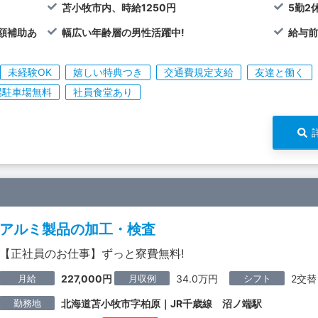
苫小牧市内、時給1250円
5勤2
額補助あ
幅広い年齢層の男性活躍中!
給与前
未経験OK
嬉しい特典つき
交通費規定支給
友達と働く
場駐車場無料
社員食堂あり
アルミ製品の加工・検査
【正社員のお仕事】ずっと寮費無料!
月給
月収例
シフト
227,000円
34.0万円
2交替
勤務地
北海道苫小牧市字柏原｜JR千歳線 沼ノ端駅