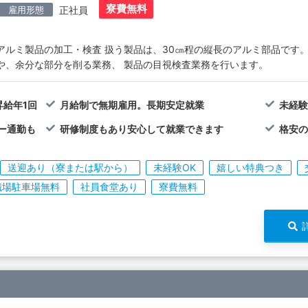
寮費無料
雇用形態
正社員
アルミ製品の加工・検査 扱う製品は、30㎝程の縦長のアルミ部品です
や、余分な部分を削る業務、 製品の目視検査業務を行います。
昇給年1回
月給制で無期雇用。長期安定就業
未経験
ー通勤も
研修制度もあり安心して就業できます
格安の
送迎あり（寮または駅から）
未経験OK
嬉しい特典つき
職場駐車場無料
社員食堂あり
寮費無料