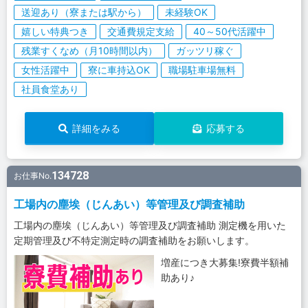
送迎あり（寮または駅から）
未経験OK
嬉しい特典つき
交通費規定支給
40～50代活躍中
残業すくなめ（月10時間以内）
ガッツリ稼ぐ
女性活躍中
寮に車持込OK
職場駐車場無料
社員食堂あり
詳細をみる
応募する
134728
お仕事No.
工場内の塵埃（じんあい）等管理及び調査補助
工場内の塵埃（じんあい）等管理及び調査補助 測定機を用いた
定期管理及び不特定測定時の調査補助をお願いします。
増産につき大募集!寮費半額補
助あり♪