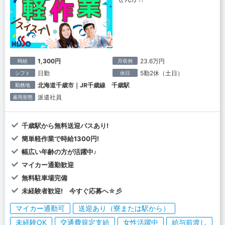
1,300円
23.6万円
時給
月収例
日勤
5勤2休（土日）
シフト
休日
北海道千歳市｜JR千歳線 千歳駅
勤務地
派遣社員
雇用形態
千歳駅から無料送迎バスあり!
簡単軽作業で時給1300円!
幅広い年齢の方が活躍中♪
マイカー通勤歓迎
無料駐車場完備
未経験者歓迎! 今すぐ応募へ☆彡
マイカー通勤可
送迎あり（寮または駅から）
未経験OK
交通費規定支給
女性活躍中
給与前渡し