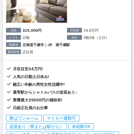
325,000円
34.6万円
月給
月収例
日勤
5勤2休（土日）
シフト
休日
北海道千歳市｜JR 南千歳駅
勤務地
正社員
雇用形態
月収目安34万円!
人気の日勤土日休み!
幅広い年齢の男性女性活躍中!
最寄駅からシャトルバスの送迎あり♪
寮費最大35000円の補助有!
日総正社員のお仕事
寮はワンルーム
マイカー通勤可
送迎あり（寮または駅から）
未経験OK