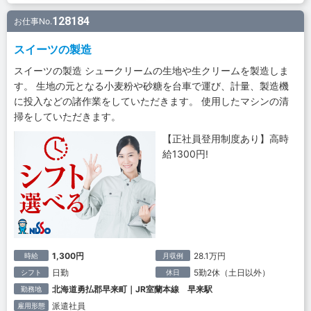
128184
お仕事No.
スイーツの製造
スイーツの製造 シュークリームの生地や生クリームを製造しま
す。 生地の元となる小麦粉や砂糖を台車で運び、計量、製造機
に投入などの諸作業をしていただきます。 使用したマシンの清
掃をしていただきます。
【正社員登用制度あり】高時
給1300円!
1,300円
28.1万円
時給
月収例
日勤
5勤2休（土日以外）
シフト
休日
北海道勇払郡早来町｜JR室蘭本線 早来駅
勤務地
派遣社員
雇用形態