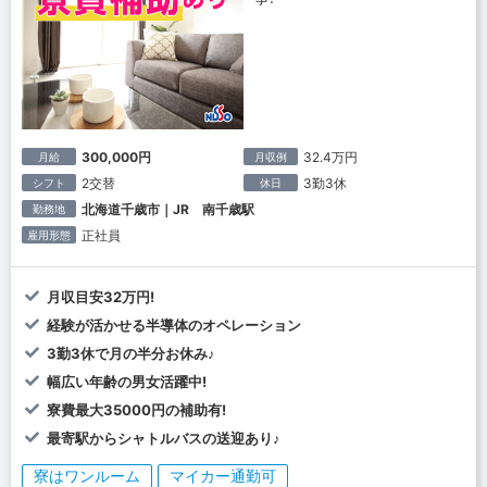
300,000円
32.4万円
月給
月収例
2交替
3勤3休
シフト
休日
北海道千歳市｜JR 南千歳駅
勤務地
正社員
雇用形態
月収目安32万円!
経験が活かせる半導体のオペレーション
3勤3休で月の半分お休み♪
幅広い年齢の男女活躍中!
寮費最大35000円の補助有!
最寄駅からシャトルバスの送迎あり♪
寮はワンルーム
マイカー通勤可