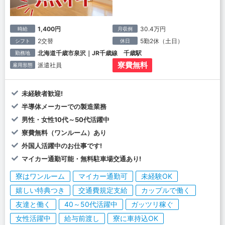
1,400円
30.4万円
時給
月収例
2交替
5勤2休（土日）
シフト
休日
北海道千歳市泉沢｜JR千歳線 千歳駅
勤務地
寮費無料
派遣社員
雇用形態
未経験者歓迎!
半導体メーカーでの製造業務
男性・女性10代～50代活躍中
寮費無料（ワンルーム）あり
外国人活躍中のお仕事です!
マイカー通勤可能・無料駐車場交通あり!
寮はワンルーム
マイカー通勤可
未経験OK
嬉しい特典つき
交通費規定支給
カップルで働く
友達と働く
40～50代活躍中
ガッツリ稼ぐ
女性活躍中
給与前渡し
寮に車持込OK