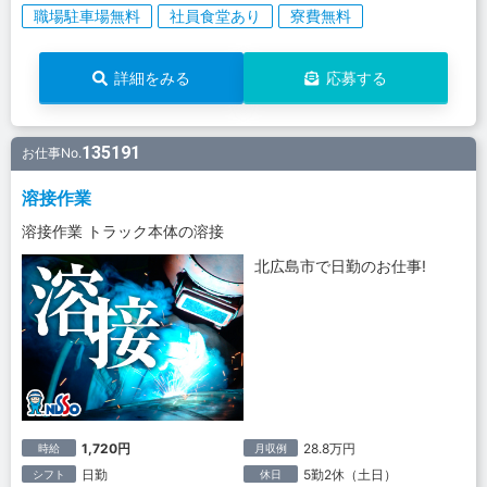
職場駐車場無料
社員食堂あり
寮費無料
詳細をみる
応募する
135191
お仕事No.
溶接作業
溶接作業 トラック本体の溶接
北広島市で日勤のお仕事!
1,720円
28.8万円
時給
月収例
日勤
5勤2休（土日）
シフト
休日