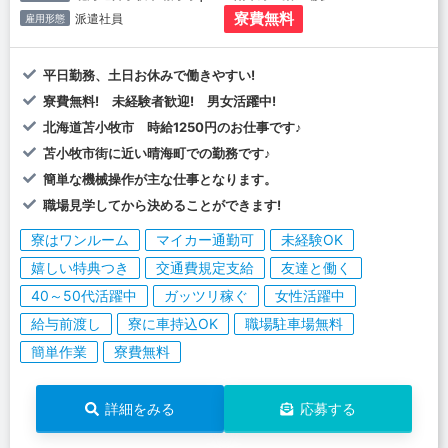
寮費無料
派遣社員
雇用形態
平日勤務、土日お休みで働きやすい!
寮費無料! 未経験者歓迎! 男女活躍中!
北海道苫小牧市 時給1250円のお仕事です♪
苫小牧市街に近い晴海町での勤務です♪
簡単な機械操作が主な仕事となります。
職場見学してから決めることができます!
寮はワンルーム
マイカー通勤可
未経験OK
嬉しい特典つき
交通費規定支給
友達と働く
40～50代活躍中
ガッツリ稼ぐ
女性活躍中
給与前渡し
寮に車持込OK
職場駐車場無料
簡単作業
寮費無料
詳細をみる
応募する