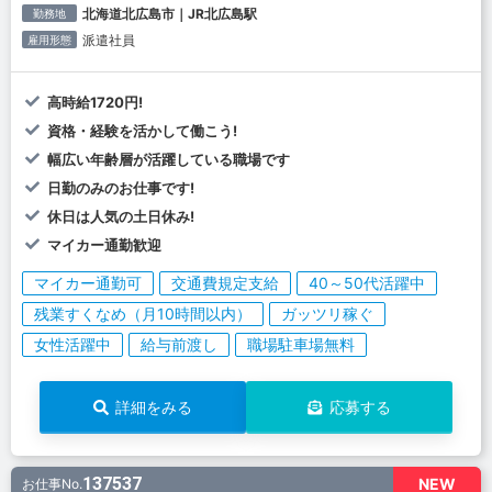
北海道北広島市｜JR北広島駅
勤務地
派遣社員
雇用形態
高時給1720円!
資格・経験を活かして働こう!
幅広い年齢層が活躍している職場です
日勤のみのお仕事です!
休日は人気の土日休み!
マイカー通勤歓迎
マイカー通勤可
交通費規定支給
40～50代活躍中
残業すくなめ（月10時間以内）
ガッツリ稼ぐ
女性活躍中
給与前渡し
職場駐車場無料
詳細をみる
応募する
137537
NEW
お仕事No.