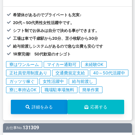
希望休があるのでプライベートも充実♪
20代～50代男性女性活躍中です。
シフト制でお休みは自分で決める事ができます。
工場は車で千歳駅から20分、苫小牧駅から30分
給与前渡しシステムがあるので急な出費も安心です
1R寮完備! 50代歓迎のオシゴト
寮はワンルーム
マイカー通勤可
未経験OK
正社員登用制度あり
交通費規定支給
40～50代活躍中
ガッツリ稼ぐ
女性活躍中
給与前渡し
寮に車持込OK
職場駐車場無料
簡単作業
詳細をみる
応募する
131309
お仕事No.