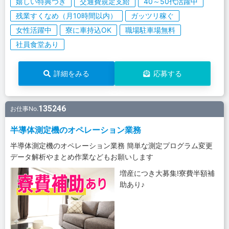
嬉しい特典つき
交通費規定支給
40～50代活躍中
残業すくなめ（月10時間以内）
ガッツリ稼ぐ
女性活躍中
寮に車持込OK
職場駐車場無料
社員食堂あり
詳細をみる
応募する
135246
お仕事No.
半導体測定機のオペレーション業務
半導体測定機のオペレーション業務 簡単な測定プログラム変更
データ解析やまとめ作業などもお願いします
増産につき大募集!寮費半額補
助あり♪