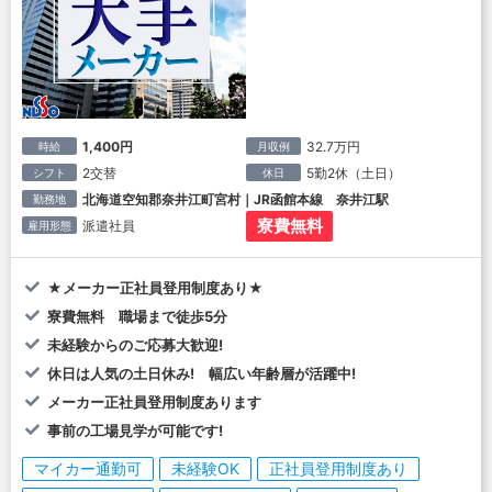
1,400円
32.7万円
時給
月収例
2交替
5勤2休（土日）
シフト
休日
北海道空知郡奈井江町宮村｜JR函館本線 奈井江駅
勤務地
寮費無料
派遣社員
雇用形態
★メーカー正社員登用制度あり★
寮費無料 職場まで徒歩5分
未経験からのご応募大歓迎!
休日は人気の土日休み! 幅広い年齢層が活躍中!
メーカー正社員登用制度あります
事前の工場見学が可能です!
マイカー通勤可
未経験OK
正社員登用制度あり