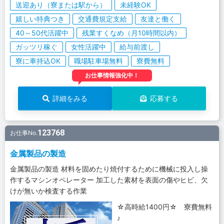
送迎あり（寮または駅から）
未経験OK
嬉しい特典つき
交通費規定支給
友達と働く
40～50代活躍中
残業すくなめ（月10時間以内）
ガッツリ稼ぐ
女性活躍中
給与前渡し
寮に車持込OK
職場駐車場無料
寮費無料
お仕事情報強化中！
詳細をみる
応募する
123768
お仕事No.
金属製品の製造
金属製品の製造 材料を固めたり焼付するために機械に投入し操
作するマシンオペレーター 加工した素材を表面の傷やヒビ、欠
けが無いか検査する作業
☆高時給1400円☆ 寮費無料
♪