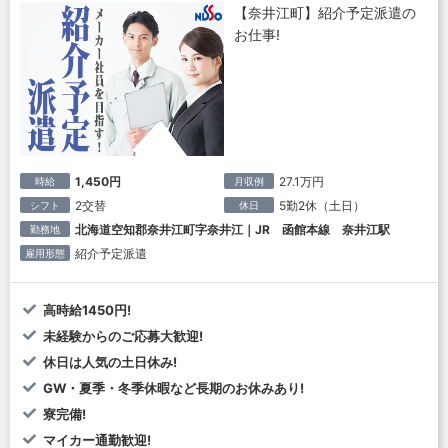
【奈井江町】紹介予定派遣の
お仕事!
1,450円
27.1万円
時給
月収例
2交替
5勤2休（土日）
シフト
休日
北海道空知郡奈井江町字奈井江｜JR 函館本線 奈井江駅
勤務地
紹介予定派遣
雇用形態
高時給1450円!
未経験からのご応募大歓迎!
休日は人気の土日休み!
GW・夏季・冬季休暇など長期のお休みあり!
寮完備!
マイカー通勤歓迎!