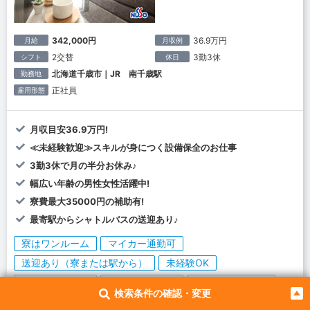
342,000円
36.9万円
月給
月収例
2交替
3勤3休
シフト
休日
北海道千歳市｜JR 南千歳駅
勤務地
正社員
雇用形態
月収目安36.9万円!
≪未経験歓迎≫スキルが身につく設備保全のお仕事
3勤3休で月の半分お休み♪
幅広い年齢の男性女性活躍中!
寮費最大35000円の補助有!
最寄駅からシャトルバスの送迎あり♪
寮はワンルーム
マイカー通勤可
送迎あり（寮または駅から）
未経験OK
嬉しい特典つき
交通費規定支給
40～50代活躍中
検索条件の確認・変更
残業すくなめ（月10時間以内）
ガッツリ稼ぐ