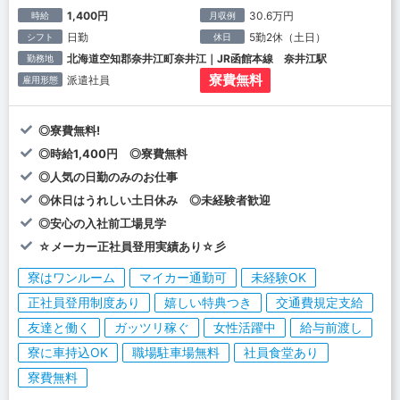
1,400円
30.6万円
時給
月収例
日勤
5勤2休（土日）
シフト
休日
北海道空知郡奈井江町奈井江｜JR函館本線 奈井江駅
勤務地
寮費無料
派遣社員
雇用形態
◎寮費無料!
◎時給1,400円 ◎寮費無料
◎人気の日勤のみのお仕事
◎休日はうれしい土日休み ◎未経験者歓迎
◎安心の入社前工場見学
☆メーカー正社員登用実績あり☆彡
寮はワンルーム
マイカー通勤可
未経験OK
正社員登用制度あり
嬉しい特典つき
交通費規定支給
友達と働く
ガッツリ稼ぐ
女性活躍中
給与前渡し
寮に車持込OK
職場駐車場無料
社員食堂あり
寮費無料