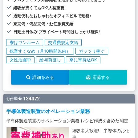
経験が浅くてもOK!人柄重視!
通勤便利なおしゃれなオフィスビルで勤務♪
寮完備・備品完備・赴任旅費支給
日勤土日休み!プライベート時間はしっかり確保!
寮はワンルーム
交通費規定支給
残業すくなめ（月10時間以内）
ガッツリ稼ぐ
女性活躍中
給与前渡し
寮に車持込OK
詳細をみる
応募する
134472
お仕事No.
半導体製造装置のオペレーション業務
半導体製造装置のオペレーション業務 レシピ作成を含めた測定
経験者大歓迎! 半導体のお仕
事!