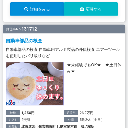
詳細をみる
応募する
131712
お仕事No.
自動車部品の検査
自動車部品の検査 自動車用アルミ製品の外観検査 エアーツール
を使用したバリ取りなど
☆未経験でもOK☆ ★土日休
み★
1,250円
26.2万円
時給
月収例
2交替
5勤2休（土日）
シフト
休日
北海道苫小牧市晴海町｜JR室蘭本線 沼ノ端駅
勤務地