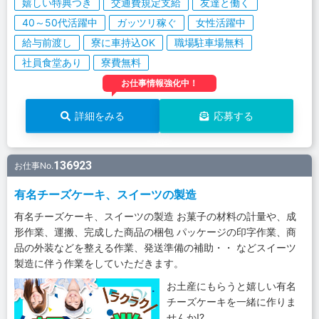
嬉しい特典つき
交通費規定支給
友達と働く
40～50代活躍中
ガッツリ稼ぐ
女性活躍中
給与前渡し
寮に車持込OK
職場駐車場無料
社員食堂あり
寮費無料
お仕事情報強化中！
詳細をみる
応募する
136923
お仕事No.
有名チーズケーキ、スイーツの製造
有名チーズケーキ、スイーツの製造 お菓子の材料の計量や、成
形作業、運搬、完成した商品の梱包 パッケージの印字作業、商
品の外装などを整える作業、発送準備の補助・・ などスイーツ
製造に伴う作業をしていただきます。
お土産にもらうと嬉しい有名
チーズケーキを一緒に作りま
せんか!?