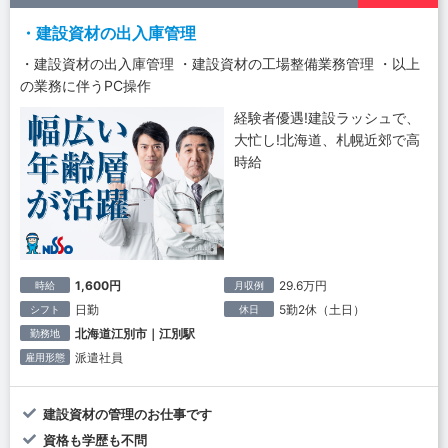
・建設資材の出入庫管理
・建設資材の出入庫管理 ・建設資材の工場整備業務管理 ・以上
の業務に伴うPC操作
経験者優遇!建設ラッシュで、
大忙し!北海道、札幌近郊で高
時給
1,600円
29.6万円
時給
月収例
日勤
5勤2休（土日）
シフト
休日
北海道江別市｜江別駅
勤務地
派遣社員
雇用形態
建設資材の管理のお仕事です
資格も学歴も不問