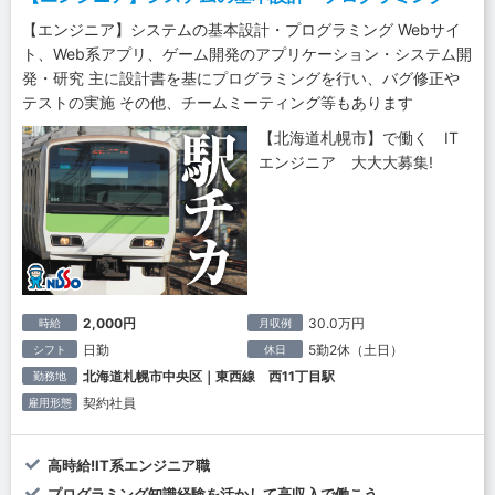
【エンジニア】システムの基本設計・プログラミング Webサイ
ト、Web系アプリ、ゲーム開発のアプリケーション・システム開
発・研究 主に設計書を基にプログラミングを行い、バグ修正や
テストの実施 その他、チームミーティング等もあります
【北海道札幌市】で働く IT
エンジニア 大大大募集!
2,000円
30.0万円
時給
月収例
日勤
5勤2休（土日）
シフト
休日
北海道札幌市中央区｜東西線 西11丁目駅
勤務地
契約社員
雇用形態
高時給!IT系エンジニア職
プログラミング知識経験を活かして高収入で働こう