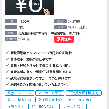
1,500円
34.2万円
時給
月収例
日勤
5勤2休（土日）
シフト
休日
北海道苫小牧市晴海町｜JR室蘭本線 沼ノ端駅
勤務地
寮費無料
派遣社員
雇用形態
新規通勤者キャンペーン18万円支給実施中!
苫小牧市 溶接のお仕事です!
資格・経験を活かして働こう!昇給も可能。
寮費無料の寮をご用意!正社員登用制度あり!
残業が比較的多いですが、その分稼げます!
約150名の従業員が働いている工場です。
寮はワンルーム
マイカー通勤可
正社員登用制度あり
嬉しい特典つき
交通費規定支給
カップルで働く
友達と働く
40～50代活躍中
ガッツリ稼ぐ