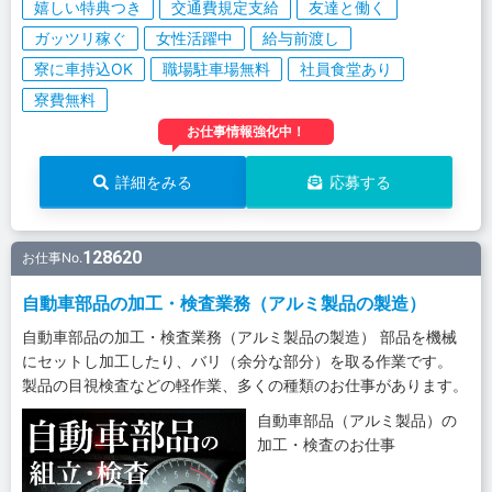
嬉しい特典つき
交通費規定支給
友達と働く
ガッツリ稼ぐ
女性活躍中
給与前渡し
寮に車持込OK
職場駐車場無料
社員食堂あり
寮費無料
お仕事情報強化中！
詳細をみる
応募する
128620
お仕事No.
自動車部品の加工・検査業務（アルミ製品の製造）
自動車部品の加工・検査業務（アルミ製品の製造） 部品を機械
にセットし加工したり、バリ（余分な部分）を取る作業です。
製品の目視検査などの軽作業、多くの種類のお仕事があります。
自動車部品（アルミ製品）の
加工・検査のお仕事