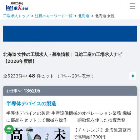
工場求人トップ
注目のキーワード一覧
北海道
北海道 女性
北海道の工場求人
北海道 女性の工場求人・募集情報｜日総工産の工場求人ナビ
【2026年度版】
48
全5233件中
件ヒット （ 1件～20件表示 ）
136205
お仕事No.
半導体デバイスの製造
半導体デバイスの製造 生産設備機械のオペレーション業務 機械
に部品をセットして機械を操作 顕微鏡を使った検査業務
【チャレンジ!】北海道恵庭市
で高時給1700円!