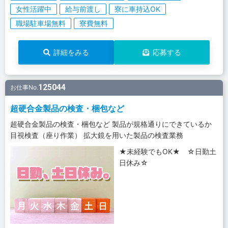
女性活躍中
給与前渡し
寮に車持込OK
職場駐車場無料
寮費無料
詳細をみる
応募する
125044
お仕事No.
超硬合金製品の検査・梱包など
超硬合金製品の検査・梱包など 製品が規格通りにできているか
目視検査（座り作業） 拡大鏡を用いた製品の検査業務
★未経験でもOK★ ☆日勤土
日休み☆