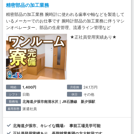
精密部品の加工業務
精密部品の加工業務 腕時計に使われる歯車や軸などを製造して
いるメーカーでのお仕事です 腕時計部品の加工業務に伴うマシ
ンオペレーター、部品の生産管理、流通ライン管理など
★正社員登用実績あり★
1,400円
24.1万円
時給
月収例
日勤
その他
シフト
休日
北海道夕張市南清水沢｜JR石勝線 新夕張駅
勤務地
派遣社員
雇用形態
北海道夕張市、キレイな職場♪ 事前工場見学可能
正社員登用実績あり 長期就業希望の方大歓迎です