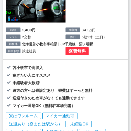
1,400円
34.1万円
時給
月収例
2交替
5勤2休（土日）
シフト
休日
北海道苫小牧市字柏原｜JR千歳線 沼ノ端駅
勤務地
寮費無料
派遣社員
雇用形態
苫小牧市で高収入
稼ぎたい人にオススメ
未経験者大歓迎!
遠方の方へは寮設定あり 寮費はずーっと無料
送迎付きのため車がなくても通勤できます
マイカー通勤OK（無料駐車場完備）
寮はワンルーム
マイカー通勤可
送迎あり（寮または駅から）
未経験OK