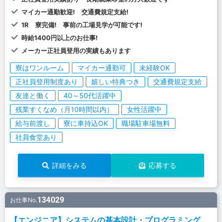
マイカー通勤歓迎! 交通費規定支給!
1R 寮完備! 事前の工場見学が可能です!
時給1400円以上のお仕事!
メーカー正社員登用の実績もあります
寮はワンルーム
マイカー通勤可
未経験OK
正社員登用制度あり
嬉しい特典つき
交通費規定支給
友達と働く
40～50代活躍中
残業すくなめ（月10時間以内）
女性活躍中
給与前渡し
寮に車持込OK
職場駐車場無料
社員食堂あり
詳細をみる
応募する
134029
お仕事No.
【エンジニア】システムの基本設計・プログラミング