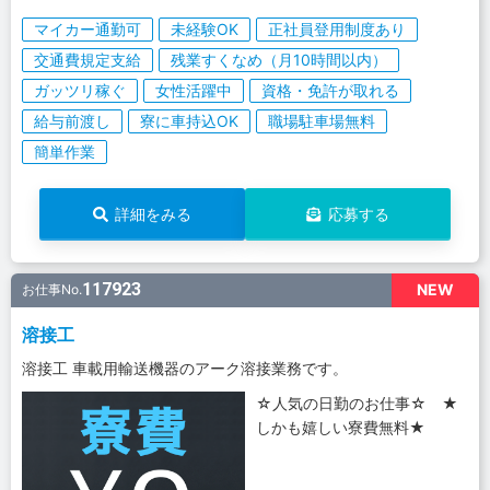
マイカー通勤可
未経験OK
正社員登用制度あり
交通費規定支給
残業すくなめ（月10時間以内）
ガッツリ稼ぐ
女性活躍中
資格・免許が取れる
給与前渡し
寮に車持込OK
職場駐車場無料
簡単作業
詳細をみる
応募する
117923
NEW
お仕事No.
溶接工
溶接工 車載用輸送機器のアーク溶接業務です。
☆人気の日勤のお仕事☆ ★
しかも嬉しい寮費無料★