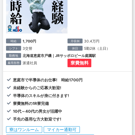
1,700円
30.4万円
時給
月収例
3交替
5勤2休（土日）
シフト
休日
北海道恵庭市戸磯｜JRサッポロビール庭園駅
勤務地
寮費無料
派遣社員
雇用形態
恵庭市で半導体のお仕事! 時給1700円
未経験からのご応募大歓迎!
半導体のスキルが身に付きます!
寮費無料の1R寮完備
10代～40代の男女が活躍中
手先の器用な方大歓迎です!
寮はワンルーム
マイカー通勤可