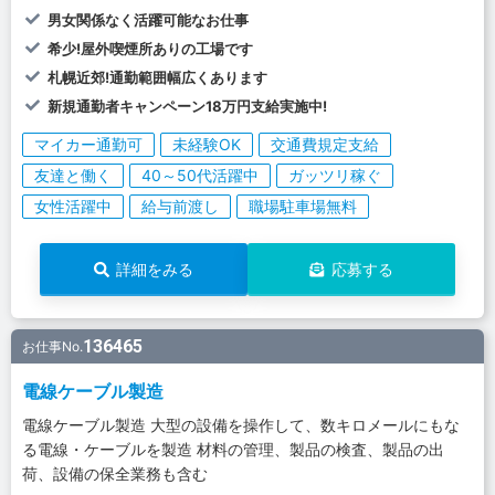
男女関係なく活躍可能なお仕事
希少!屋外喫煙所ありの工場です
札幌近郊!通勤範囲幅広くあります
新規通勤者キャンペーン18万円支給実施中!
マイカー通勤可
未経験OK
交通費規定支給
友達と働く
40～50代活躍中
ガッツリ稼ぐ
女性活躍中
給与前渡し
職場駐車場無料
詳細をみる
応募する
136465
お仕事No.
電線ケーブル製造
電線ケーブル製造 大型の設備を操作して、数キロメールにもな
る電線・ケーブルを製造 材料の管理、製品の検査、製品の出
荷、設備の保全業務も含む