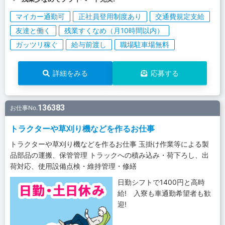
マイカー通勤可
正社員登用制度あり
交通費規定支給
友達と働く
残業すくなめ（月10時間以内）
ガッツリ稼ぐ
給与前渡し
職場駐車場無料
詳細をみる
応募する
136383
お仕事No.
トラクターや草刈り機などを作るお仕事
トラクターや草刈り機などを作るお仕事 玉掛け作業等による製
品部品の運搬、保管管理 トラックへの積み込み・荷下ろし、出
荷対応、使用設備点検・維持管理・修繕
日勤シフトで1400円と高時
給! 入寮も車通勤希望者も歓
迎!