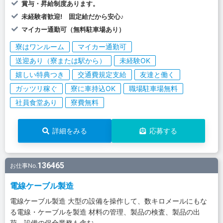
賞与・昇給制度あります。
未経験者歓迎! 固定給だから安心♪
マイカー通勤可（無料駐車場あり）
寮はワンルーム
マイカー通勤可
送迎あり（寮または駅から）
未経験OK
嬉しい特典つき
交通費規定支給
友達と働く
ガッツリ稼ぐ
寮に車持込OK
職場駐車場無料
社員食堂あり
寮費無料
詳細をみる
応募する
136465
お仕事No.
電線ケーブル製造
電線ケーブル製造 大型の設備を操作して、数キロメールにもな
る電線・ケーブルを製造 材料の管理、製品の検査、製品の出
荷、設備の保全業務も含む