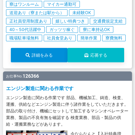
寮はワンルーム
マイカー通勤可
送迎あり（寮または駅から）
未経験OK
正社員登用制度あり
嬉しい特典つき
交通費規定支給
40～50代活躍中
ガッツリ稼ぐ
寮に車持込OK
職場駐車場無料
社員食堂あり
簡単作業
寮費無料
詳細をみる
応募する
126366
お仕事No.
エンジン製造に関わる作業です
エンジン製造に関わる作業です 部品、機械加工、鋳造、検査、
運搬、供給などエンジン製造に伴う諸作業をしていただきます。
部品の取り付け、機械にセットして加工するマシンオペレーター
業務、製品の不良有無を確認する 検査業務、部品・製品の供
給・運搬業務などがあります。
今ならなんと【入社特典増