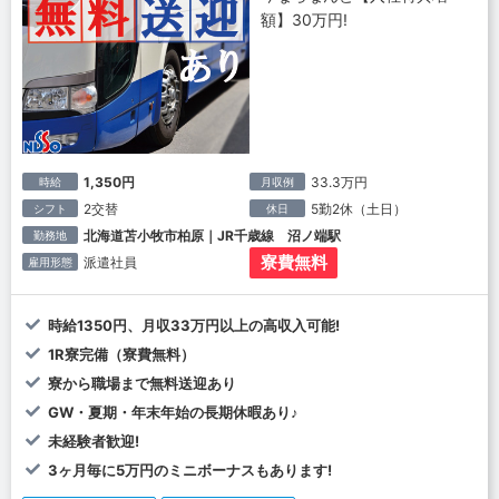
額】30万円!
1,350円
33.3万円
時給
月収例
2交替
5勤2休（土日）
シフト
休日
北海道苫小牧市柏原｜JR千歳線 沼ノ端駅
勤務地
寮費無料
派遣社員
雇用形態
時給1350円、月収33万円以上の高収入可能!
1R寮完備（寮費無料）
寮から職場まで無料送迎あり
GW・夏期・年末年始の長期休暇あり♪
未経験者歓迎!
3ヶ月毎に5万円のミニボーナスもあります!