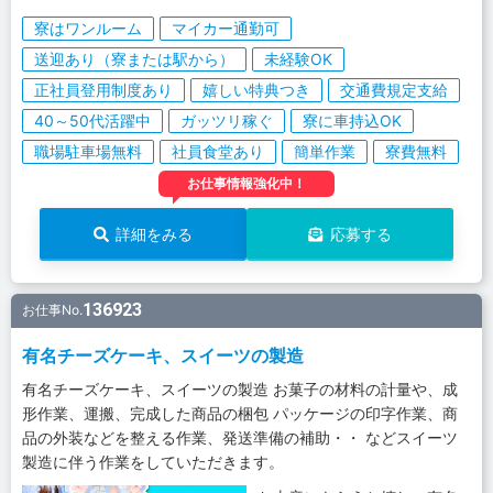
寮はワンルーム
マイカー通勤可
送迎あり（寮または駅から）
未経験OK
正社員登用制度あり
嬉しい特典つき
交通費規定支給
40～50代活躍中
ガッツリ稼ぐ
寮に車持込OK
職場駐車場無料
社員食堂あり
簡単作業
寮費無料
お仕事情報強化中！
詳細をみる
応募する
136923
お仕事No.
有名チーズケーキ、スイーツの製造
有名チーズケーキ、スイーツの製造 お菓子の材料の計量や、成
形作業、運搬、完成した商品の梱包 パッケージの印字作業、商
品の外装などを整える作業、発送準備の補助・・ などスイーツ
製造に伴う作業をしていただきます。