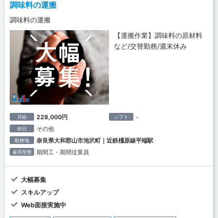
調味料の運搬
調味料の運搬
【運搬作業】調味料の原材料
など/交替勤務/週末休み
228,000円
-
月給
シフト
その他
休日
奈良県大和郡山市池沢町｜近鉄橿原線平端駅
勤務地
期間工・期間従業員
雇用形態
大幅募集
スキルアップ
Web面接実施中