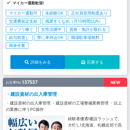
マイカー通勤歓迎!
マイカー通勤可
未経験OK
正社員登用制度あり
交通費規定支給
残業すくなめ（月10時間以内）
ガッツリ稼ぐ
女性活躍中
資格・免許が取れる
給与前渡し
寮に車持込OK
職場駐車場無料
簡単作業
詳細をみる
応募する
137537
NEW
お仕事No.
・建設資材の出入庫管理
・建設資材の出入庫管理 ・建設資材の工場整備業務管理 ・以上
の業務に伴うPC操作
経験者優遇!建設ラッシュで、
大忙し!北海道、札幌近郊で高