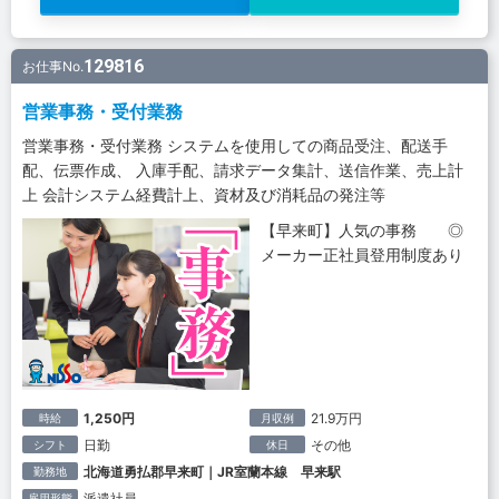
129816
お仕事No.
営業事務・受付業務
営業事務・受付業務 システムを使用しての商品受注、配送手
配、伝票作成、 入庫手配、請求データ集計、送信作業、売上計
上 会計システム経費計上、資材及び消耗品の発注等
【早来町】人気の事務 ◎
メーカー正社員登用制度あり
1,250円
21.9万円
時給
月収例
日勤
その他
シフト
休日
北海道勇払郡早来町｜JR室蘭本線 早来駅
勤務地
派遣社員
雇用形態