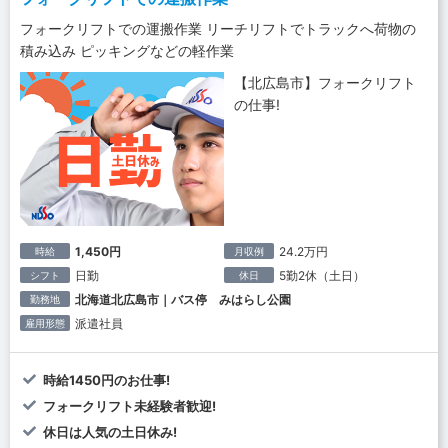
フォークリフトでの運搬作業 リーチリフトでトラックへ荷物の
積み込み ピッキングなどの軽作業
【北広島市】フォークリフト
の仕事!
1,450円
24.2万円
時給
月収例
日勤
5勤2休（土日）
シフト
休日
北海道北広島市｜バス停 みはらし公園
勤務地
派遣社員
雇用形態
時給1450円のお仕事!
フォークリフト未経験者歓迎!
休日は人気の土日休み!