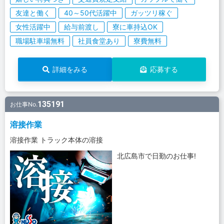
友達と働く
40～50代活躍中
ガッツリ稼ぐ
女性活躍中
給与前渡し
寮に車持込OK
職場駐車場無料
社員食堂あり
寮費無料
詳細をみる
応募する
135191
お仕事No.
溶接作業
溶接作業 トラック本体の溶接
北広島市で日勤のお仕事!