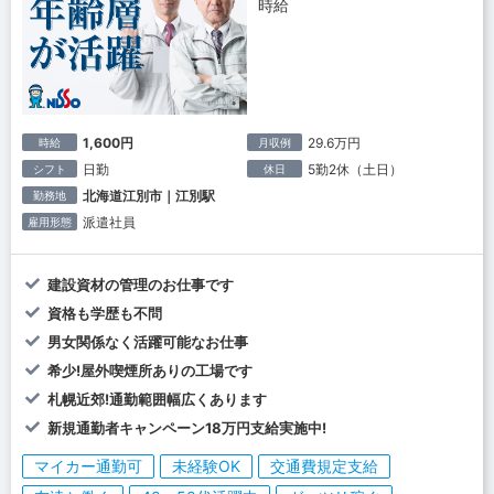
時給
1,600円
29.6万円
時給
月収例
日勤
5勤2休（土日）
シフト
休日
北海道江別市｜江別駅
勤務地
派遣社員
雇用形態
建設資材の管理のお仕事です
資格も学歴も不問
男女関係なく活躍可能なお仕事
希少!屋外喫煙所ありの工場です
札幌近郊!通勤範囲幅広くあります
新規通勤者キャンペーン18万円支給実施中!
マイカー通勤可
未経験OK
交通費規定支給