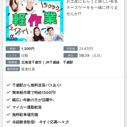
お土産にもらうと嬉しい有名
チーズケーキを一緒に作りま
せんか!?
1,300円
23.6万円
時給
月収例
日勤
5勤2休（土日）
シフト
休日
北海道千歳市｜JR千歳線 千歳駅
勤務地
派遣社員
雇用形態
千歳駅から無料送迎バスあり!
簡単軽作業で時給1300円!
幅広い年齢の方が活躍中♪
マイカー通勤歓迎
無料駐車場完備
未経験者歓迎! 今すぐ応募へ☆彡