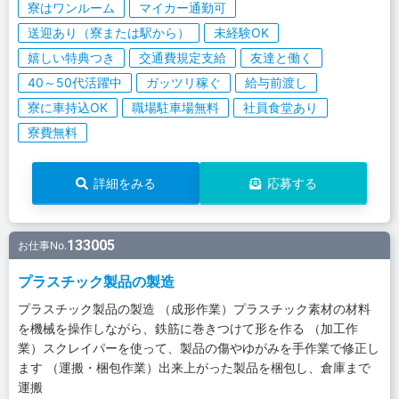
寮はワンルーム
マイカー通勤可
送迎あり（寮または駅から）
未経験OK
嬉しい特典つき
交通費規定支給
友達と働く
40～50代活躍中
ガッツリ稼ぐ
給与前渡し
寮に車持込OK
職場駐車場無料
社員食堂あり
寮費無料
詳細をみる
応募する
133005
お仕事No.
プラスチック製品の製造
プラスチック製品の製造 （成形作業）プラスチック素材の材料
を機械を操作しながら、鉄筋に巻きつけて形を作る （加工作
業）スクレイパーを使って、製品の傷やゆがみを手作業で修正し
ます （運搬・梱包作業）出来上がった製品を梱包し、倉庫まで
運搬