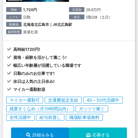
1,720円
28.8万円
時給
月収例
日勤
5勤2休（土日）
シフト
休日
北海道北広島市｜JR北広島駅
勤務地
派遣社員
雇用形態
高時給1720円!
資格・経験を活かして働こう!
幅広い年齢層が活躍している職場です
日勤のみのお仕事です!
休日は人気の土日休み!
マイカー通勤歓迎
マイカー通勤可
交通費規定支給
40～50代活躍中
残業すくなめ（月10時間以内）
ガッツリ稼ぐ
女性活躍中
給与前渡し
職場駐車場無料
詳細をみる
応募する