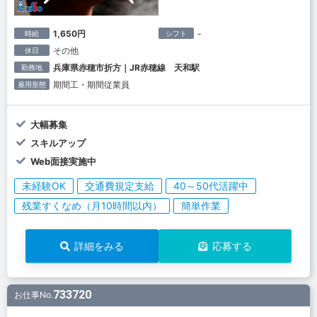
1,650円
-
時給
シフト
その他
休日
兵庫県赤穂市折方｜JR赤穂線 天和駅
勤務地
期間工・期間従業員
雇用形態
大幅募集
スキルアップ
Web面接実施中
未経験OK
交通費規定支給
40～50代活躍中
残業すくなめ（月10時間以内）
簡単作業
詳細をみる
応募する
733720
お仕事No.