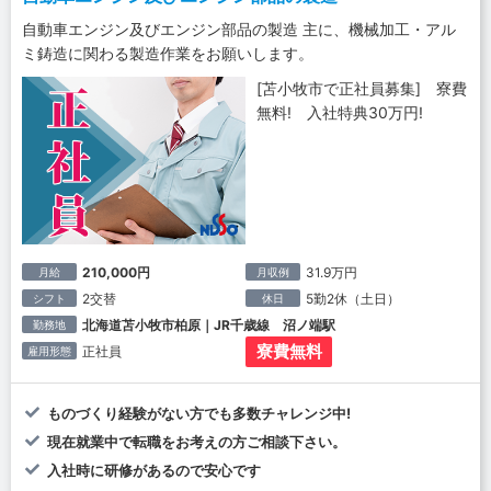
自動車エンジン及びエンジン部品の製造 主に、機械加工・アル
ミ鋳造に関わる製造作業をお願いします。
[苫小牧市で正社員募集] 寮費
無料! 入社特典30万円!
210,000円
31.9万円
月給
月収例
2交替
5勤2休（土日）
シフト
休日
北海道苫小牧市柏原｜JR千歳線 沼ノ端駅
勤務地
寮費無料
正社員
雇用形態
ものづくり経験がない方でも多数チャレンジ中!
現在就業中で転職をお考えの方ご相談下さい。
入社時に研修があるので安心です