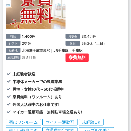
1,400円
30.4万円
時給
月収例
2交替
5勤2休（土日）
シフト
休日
北海道千歳市泉沢｜JR千歳線 千歳駅
勤務地
寮費無料
派遣社員
雇用形態
未経験者歓迎!
半導体メーカーでの製造業務
男性・女性10代～50代活躍中
寮費無料（ワンルーム）あり
外国人活躍中のお仕事です!
マイカー通勤可能・無料駐車場交通あり!
寮はワンルーム
マイカー通勤可
未経験OK
嬉しい特典つき
交通費規定支給
カップルで働く