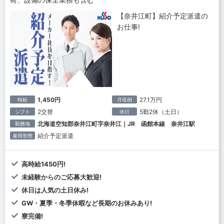
【奈井江町】紹介予定派遣の
お仕事!
1,450円
27.1万円
時給
月収例
2交替
5勤2休（土日）
シフト
休日
北海道空知郡奈井江町字奈井江｜JR 函館本線 奈井江駅
勤務地
紹介予定派遣
雇用形態
高時給1450円!
未経験からのご応募大歓迎!
休日は人気の土日休み!
GW・夏季・冬季休暇など長期のお休みあり!
寮完備!