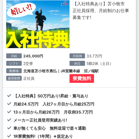
【入社特典あり】苫小牧市
正社員採用、月給制のお仕事
募集です!
245,000円
33.7万円
月給
月収例
2交替
5勤2休（土日）
シフト
休日
北海道苫小牧市勇払｜JR室蘭本線 沼ノ端駅
勤務地
寮費無料
正社員
雇用形態
【入社特典】50万円あり!昇給・賞与あり
月給24.5万円 入社7ヶ月目から月給25万円
13ヶ月目から月給26万円 月収例35.7万円
メーカー正社員登用実績あり!
車が無くても安心 無料送迎で楽々通勤
1R寮費無料!（1年間）※規定あり