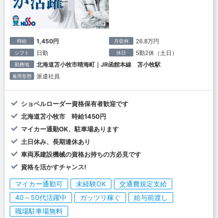
1,450円
26.8万円
時給
月収例
日勤
5勤2休（土日）
シフト
休日
北海道苫小牧市晴海町｜JR函館本線 苫小牧駅
勤務地
派遣社員
雇用形態
ショベルローダー資格保有者歓迎です
北海道苫小牧市 時給1450円
マイカー通勤OK、駐車場あります
土日休み、長期連休あり
車両系建設機械の資格お持ちの方必見です
資格を活かすチャンス!
マイカー通勤可
未経験OK
交通費規定支給
40～50代活躍中
ガッツリ稼ぐ
給与前渡し
職場駐車場無料