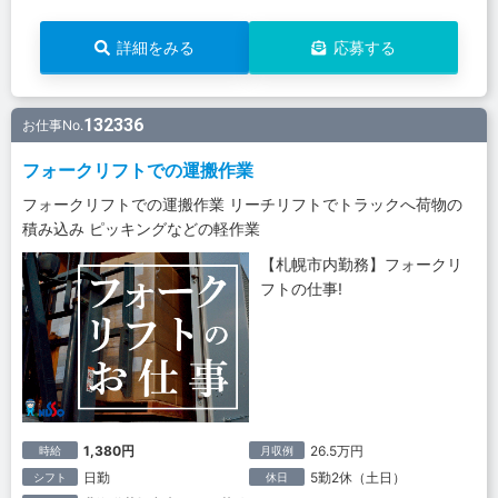
詳細をみる
応募する
132336
お仕事No.
フォークリフトでの運搬作業
フォークリフトでの運搬作業 リーチリフトでトラックへ荷物の
積み込み ピッキングなどの軽作業
【札幌市内勤務】フォークリ
フトの仕事!
1,380円
26.5万円
時給
月収例
日勤
5勤2休（土日）
シフト
休日