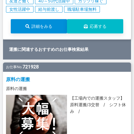
友達と働く
40～50代活躍中
ガッツリ稼ぐ
女性活躍中
給与前渡し
職場駐車場無料
詳細をみる
応募する
運搬に関連するおすすめのお仕事検索結果
721928
お仕事No.
原料の運搬
原料の運搬
【工場内での運搬スタッフ】
原料運搬/3交替 / シフト休
み /