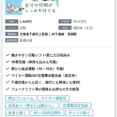
1,400円
30.4万円
時給
月収例
日勤
5勤2休（土日）
シフト
休日
北海道千歳市上長都｜JR千歳線 長都駅
勤務地
派遣社員
雇用形態
働きやすい日勤シフト!更に土日祝休み
1R寮完備（車持ち込みも可能）
寮から徒歩通勤（10～15分）可能!
マイカー通勤OK!交通費全額支給（規定有）
千歳空港からも近く、旅行にも帰省にも便利!
フォークリフト等の資格をお持ちの方大歓迎
寮はワンルーム
マイカー通勤可
送迎あり（寮または駅から）
交通費規定支給
友達と働く
40～50代活躍中
ガッツリ稼ぐ