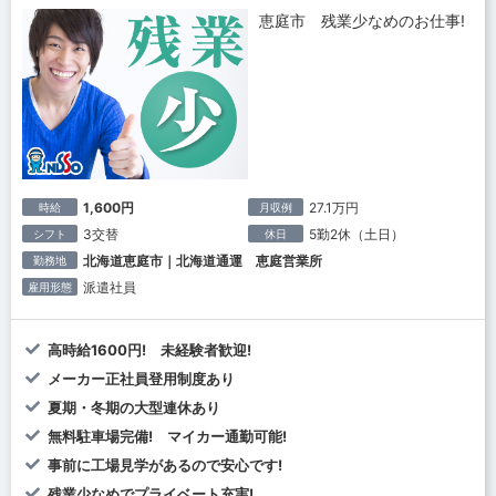
恵庭市 残業少なめのお仕事!
1,600円
27.1万円
時給
月収例
3交替
5勤2休（土日）
シフト
休日
北海道恵庭市｜北海道通運 恵庭営業所
勤務地
派遣社員
雇用形態
高時給1600円! 未経験者歓迎!
メーカー正社員登用制度あり
夏期・冬期の大型連休あり
無料駐車場完備! マイカー通勤可能!
事前に工場見学があるので安心です!
残業少なめでプライベート充実!