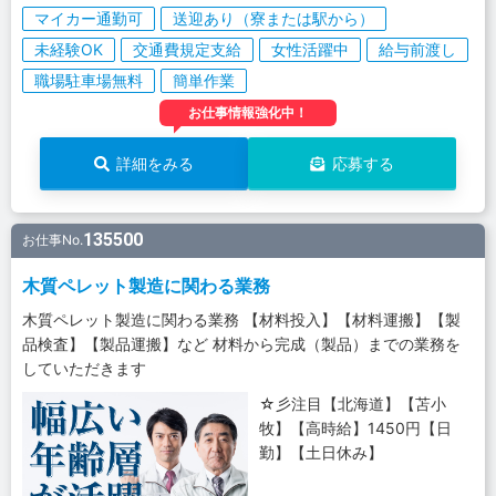
マイカー通勤可
送迎あり（寮または駅から）
未経験OK
交通費規定支給
女性活躍中
給与前渡し
職場駐車場無料
簡単作業
お仕事情報強化中！
詳細をみる
応募する
135500
お仕事No.
木質ペレット製造に関わる業務
木質ペレット製造に関わる業務 【材料投入】【材料運搬】【製
品検査】【製品運搬】など 材料から完成（製品）までの業務を
していただきます
☆彡注目【北海道】【苫小
牧】【高時給】1450円【日
勤】【土日休み】