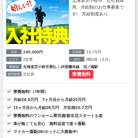
北海道苫小牧市 正社員採
用、月給制のお仕事募集で
す! 昇給制度あり
245,000円
33.7万円
月給
月収例
2交替
5勤2休（土日）
シフト
休日
北海道苫小牧市勇払｜JR室蘭本線 沼ノ端駅
勤務地
寮費無料
正社員
雇用形態
寮費無料!（1年間）
月給24.5万円 7ヶ月目から月給25万円
13ヶ月目から月給26万円 月収例35.7万円
寮費無料のワンルーム寮完備!新生活スタートも楽
車が無くても安心 無料送迎で楽々通勤
マイカー通勤OK!ホッ卜に大募集中!