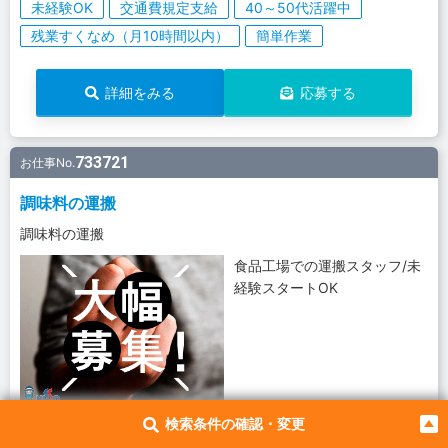
未経験OK
交通費規定支給
40～50代活躍中
残業すくなめ（月10時間以内）
簡単作業
詳細をみる
応募する
733721
お仕事No.
調味料の運搬
調味料の運搬
食品工場での運搬スタッフ/未
経験スタートOK
検索条件の確認・変更
228,000円
-
月給
シフト