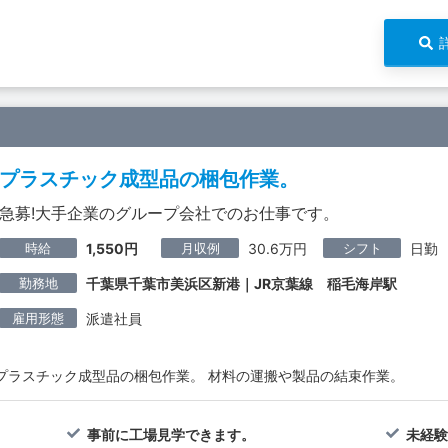
プラスチック成型品の梱包作業。
急募!大手企業のグループ会社でのお仕事です。
時給
月収例
シフト
1,550円
30.6万円
日勤
勤務地
千葉県千葉市美浜区新港｜JR京葉線 稲毛海岸駅
雇用形態
派遣社員
プラスチック成型品の梱包作業。 材料の運搬や製品の結束作業。
。
事前に工場見学できます。
未経