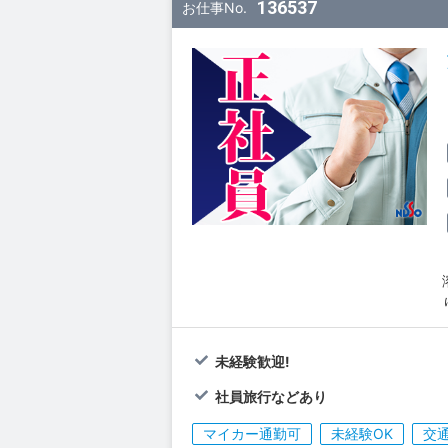
136537
お仕事No.
未経験歓迎!
社員旅行などあり
マイカー通勤可
未経験OK
交