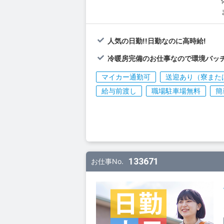
人気の日勤!!日勤なのに高時給!
冷暖房完備のお仕事なので環境バッチ
マイカー通勤可
送迎あり（寮また
給与前渡し
職場駐車場無料
簡
133671
お仕事No.