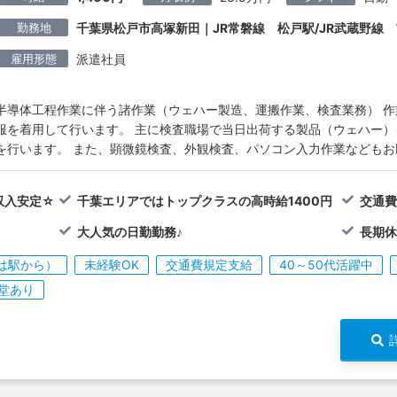
勤務地
千葉県松戸市高塚新田｜JR常磐線 松戸駅/JR武蔵野線 
雇用形態
派遣社員
半導体工程作業に伴う諸作業（ウェハー製造、運搬作業、検査業務） 
服を着用して行います。 主に検査職場で当日出荷する製品（ウェハー
を行います。 また、顕微鏡検査、外観検査、パソコン入力作業などもお
収入安定☆
千葉エリアではトップクラスの高時給1400円
交通
大人気の日勤勤務♪
長期休
は駅から）
未経験OK
交通費規定支給
40～50代活躍中
堂あり