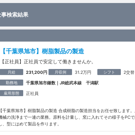
仕事検索結果
【千葉県旭市】樹脂製品の製造
【正社員】正社員で安定して働きませんか。
月給
月収例
シフト
231,200円
31.2万円
2交替
勤務地
千葉県旭市鎌数｜JR総武本線 干潟駅
雇用形態
正社員
【千葉県旭市】樹脂製品の製造 合成樹脂の製造担当をお任せ致します
機械の洗浄まで一連の業務。原料を計量し、窯に入れてその様子をPCで
し、型にはめて製品を作ります。