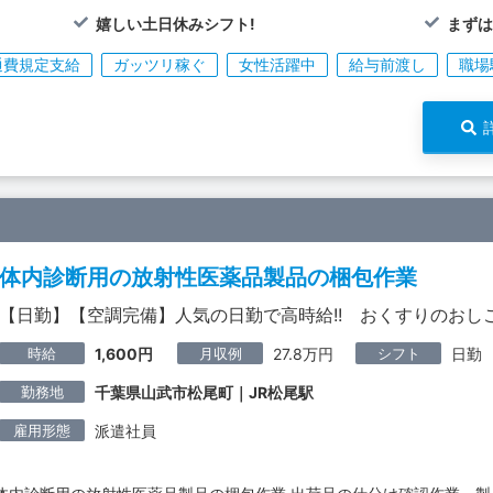
嬉しい土日休みシフト!
まず
通費規定支給
ガッツリ稼ぐ
女性活躍中
給与前渡し
職場
体内診断用の放射性医薬品製品の梱包作業
【日勤】【空調完備】人気の日勤で高時給!! おくすりのおしご
時給
月収例
シフト
1,600円
27.8万円
日勤
勤務地
千葉県山武市松尾町｜JR松尾駅
雇用形態
派遣社員