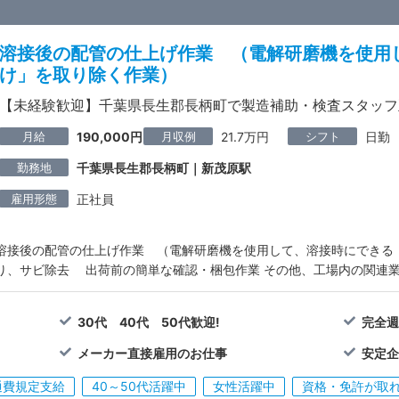
溶接後の配管の仕上げ作業 （電解研磨機を使用
け」を取り除く作業）
【未経験歓迎】千葉県長生郡長柄町で製造補助・検査スタッフ
月給
月収例
シフト
190,000円
21.7万円
日勤
勤務地
千葉県長生郡長柄町｜新茂原駅
雇用形態
正社員
溶接後の配管の仕上げ作業 （電解研磨機を使用して、溶接時にできる
り、サビ除去 出荷前の簡単な確認・梱包作業 その他、工場内の関連
30代 40代 50代歓迎!
完全週
メーカー直接雇用のお仕事
安定
通費規定支給
40～50代活躍中
女性活躍中
資格・免許が取