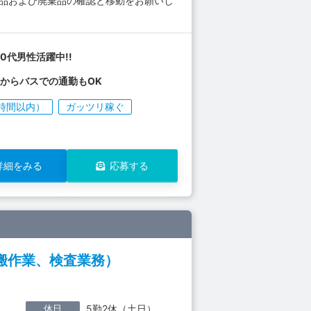
製品および廃棄品の確認と移動をお願いし
30代男性活躍中!!
からバスでの通勤もOK
時間以内）
ガッツリ稼ぐ
詳細をみる
応募する
搬作業、検査業務）
休日
5勤2休（土日）