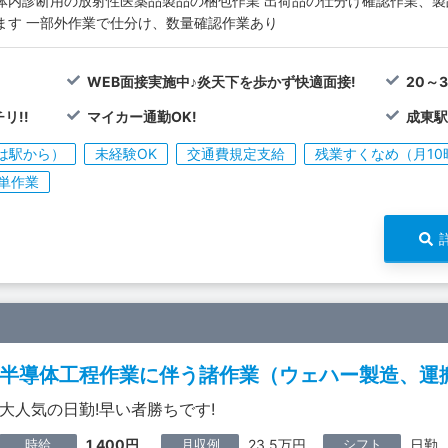
体内診断用の放射性医薬品製品の梱包作業 出荷品の仕分け確認作業、
ます 一部外作業で仕分け、数量確認作業あり
WEB面接実施中♪炎天下を歩かず快適面接!
20～
リ!!
マイカー通勤OK!
成東駅
は駅から）
未経験OK
交通費規定支給
残業すくなめ（月10
単作業
半導体工程作業に伴う諸作業（ウェハー製造、運
大人気の日勤!早い者勝ちです!
時給
月収例
シフト
1,400円
23.5万円
日勤