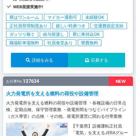
WEB面接実施中!
寮はワンルーム
マイカー通勤可
未経験OK
正社員登用制度あり
嬉しい特典つき
交通費規定支給
ガッツリ稼ぐ
給与前渡し
寮に車持込OK
職場駐車場無料
社員食堂あり
寮費無料
詳細をみる
応募する
137634
NEW
お仕事No.
火力発電所を支える燃料の荷役や設備管理
火力発電所を支える燃料の荷役や設備管理 ・各種設備の日常点
検、定期点検、保守管理業務 ・発電所間をつなぐパイプライン
（ガス導管）の点検 ・その他、発電所運営に関わる付帯業務
【千葉県】設備運転正社員
「電気」を支えるJERAグルー