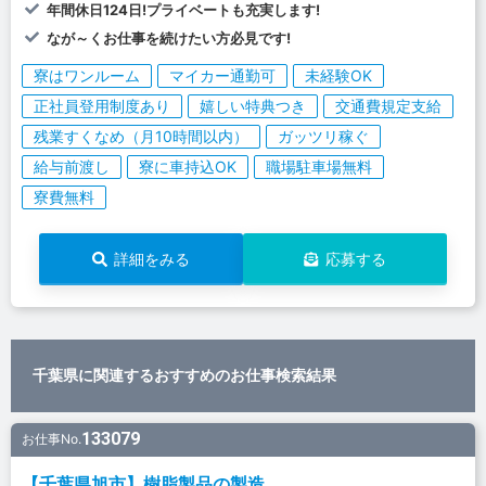
年間休日124日!プライベートも充実します!
なが～くお仕事を続けたい方必見です!
寮はワンルーム
マイカー通勤可
未経験OK
正社員登用制度あり
嬉しい特典つき
交通費規定支給
残業すくなめ（月10時間以内）
ガッツリ稼ぐ
給与前渡し
寮に車持込OK
職場駐車場無料
寮費無料
詳細をみる
応募する
千葉県に関連するおすすめのお仕事検索結果
133079
お仕事No.
【千葉県旭市】樹脂製品の製造