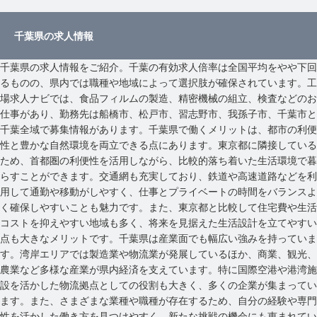
千葉県の求人情報
千葉県の求人情報をご紹介。千葉の有効求人倍率は全国平均をやや下回
るものの、県内では職種や地域によって選択肢が確保されています。工
場求人ナビでは、食品フィルムの製造、精密機械の組立、検査などのお
仕事があり、勤務先は船橋市、松戸市、習志野市、我孫子市、千葉市と
千葉全域で募集情報があります。千葉県で働くメリットは、都市の利便
性と豊かな自然環境を両立できる点にあります。東京都に隣接している
ため、首都圏の利便性を活用しながら、比較的落ち着いた生活環境で暮
らすことができます。交通網も充実しており、鉄道や高速道路などを利
用して通勤や移動がしやすく、仕事とプライベートの時間をバランスよ
く確保しやすいことも魅力です。また、東京都と比較して住宅費や生活
コストを抑えやすい地域も多く、将来を見据えた生活設計を立てやすい
点も大きなメリットです。千葉県は産業面でも幅広い強みを持っていま
す。湾岸エリアでは製造業や物流業が発展しているほか、商業、観光、
農業など多様な産業が県内経済を支えています。特に国際空港や港湾施
設を活かした物流拠点としての役割も大きく、多くの企業が集まってい
ます。また、さまざまな業種や職種が存在するため、自分の経験や専門
性を活かした働き方を見つけやすく、新たな挑戦の機会にも恵まれてい