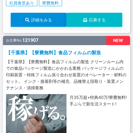
社員食堂あり
寮費無料
詳細をみる
応募する
121907
NEW
お仕事No.
【千葉県】【寮費無料】食品フィルムの製造
【千葉県】【寮費無料】食品フィルムの製造 クリーンルーム内
での食品パッケージ製造にかかわる業務 パッケージフィルムの
印刷装置・特殊フィルム張り合わせ装置のオペレーター・材料の
セット。 インク・接着剤等の補充、品種替え段取り・装置メン
テナンス・清掃業務
月35万超+特典40万!寮費無料!
手ぶらで新生活スタート!