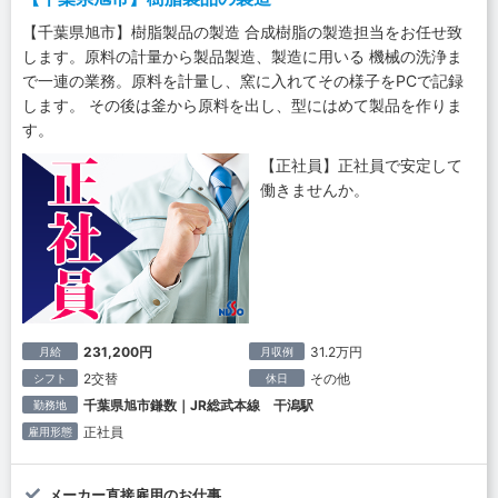
【千葉県旭市】樹脂製品の製造 合成樹脂の製造担当をお任せ致
します。原料の計量から製品製造、製造に用いる 機械の洗浄ま
で一連の業務。原料を計量し、窯に入れてその様子をPCで記録
します。 その後は釜から原料を出し、型にはめて製品を作りま
す。
【正社員】正社員で安定して
働きませんか。
231,200円
31.2万円
月給
月収例
2交替
その他
シフト
休日
千葉県旭市鎌数｜JR総武本線 干潟駅
勤務地
正社員
雇用形態
メーカー直接雇用のお仕事