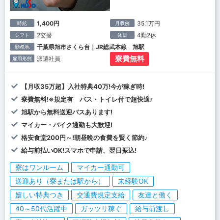
1,400円
35.1万円
時給
月収例
2交替
4勤2休
シフト
休日
千葉県旭市さくら台｜JR総武本線 旭駅
勤務地
寮費無料
派遣社員
雇用形態
【月収35万超】入社特典40万!今が稼ぎ時!
寮費無料!※規定有 バス・トイレ付で超快適♪
旭駅から無料送迎バスあります!
マイカー・バイク通勤も大歓迎!
格安食堂200円～!朝昼晩の食費を賢く節約♪
給与前払いOK!スマホで申請、翌日振込!
寮はワンルーム
マイカー通勤可
送迎あり（寮または駅から）
未経験OK
嬉しい特典つき
交通費規定支給
友達と働く
40～50代活躍中
ガッツリ稼ぐ
給与前渡し