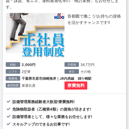
題・課題、省エネ、運転最適化等の「検討業務」もお任せしま
す。
首都圏で働こう!お持ちの資格
を活かすチャンスです!!
2,000円
36.7万円
時給
月収例
2交替
その他
シフト
休日
千葉県市原市姉崎海岸｜JR内房線 姉ケ崎駅
勤務地
寮費無料
派遣社員
雇用形態
設備管理業務経験者大歓迎!寮費無料!
危険物取扱者（乙種第4類）の資格が活きます!
設備管理者として、様々な業務をお任せします!
スキルアップのできるお仕事です!