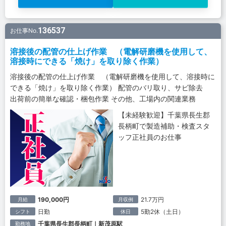
136537
お仕事No.
溶接後の配管の仕上げ作業 （電解研磨機を使用して、
溶接時にできる「焼け」を取り除く作業）
溶接後の配管の仕上げ作業 （電解研磨機を使用して、溶接時に
できる「焼け」を取り除く作業） 配管のバリ取り、サビ除去
出荷前の簡単な確認・梱包作業 その他、工場内の関連業務
【未経験歓迎】千葉県長生郡
長柄町で製造補助・検査スタ
ッフ正社員のお仕事
190,000円
21.7万円
月給
月収例
日勤
5勤2休（土日）
シフト
休日
千葉県長生郡長柄町｜新茂原駅
勤務地