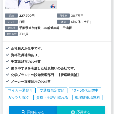
327,700円
38.7万円
月給
月収例
日勤
5勤2休（土日）
シフト
休日
千葉県旭市鎌数｜JR総武本線 干潟駅
勤務地
正社員
雇用形態
正社員のお仕事です。
資格取得補助あり。
千葉県旭市のお仕事
働きやすさを考慮した社員想いの会社です。
化学プラントの設備管理部門 【管理職候補】
メーカー直接雇用のお仕事
マイカー通勤可
交通費規定支給
40～50代活躍中
ガッツリ稼ぐ
資格・免許が取れる
職場駐車場無料
詳細をみる
応募する