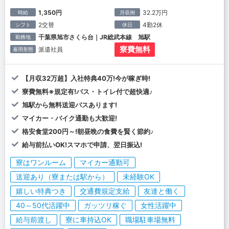
1,350円
32.2万円
時給
月収例
2交替
4勤2休
シフト
休日
千葉県旭市さくら台｜JR総武本線 旭駅
勤務地
寮費無料
派遣社員
雇用形態
【月収32万超】入社特典40万!今が稼ぎ時!
寮費無料※規定有!バス・トイレ付で超快適♪
旭駅から無料送迎バスあります!
マイカー・バイク通勤も大歓迎!
格安食堂200円～!朝昼晩の食費を賢く節約♪
給与前払いOK!スマホで申請、翌日振込!
寮はワンルーム
マイカー通勤可
送迎あり（寮または駅から）
未経験OK
嬉しい特典つき
交通費規定支給
友達と働く
40～50代活躍中
ガッツリ稼ぐ
女性活躍中
給与前渡し
寮に車持込OK
職場駐車場無料