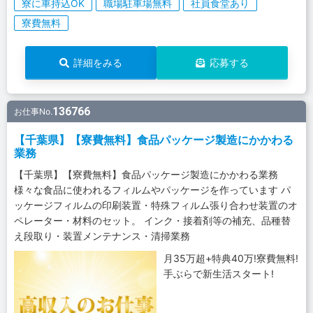
寮に車持込OK
職場駐車場無料
社員食堂あり
寮費無料
詳細をみる
応募する
136766
お仕事No.
【千葉県】【寮費無料】食品パッケージ製造にかかわる
業務
【千葉県】【寮費無料】食品パッケージ製造にかかわる業務
様々な食品に使われるフィルムやパッケージを作っています パ
ッケージフィルムの印刷装置・特殊フィルム張り合わせ装置のオ
ペレーター・材料のセット。 インク・接着剤等の補充、品種替
え段取り・装置メンテナンス・清掃業務
月35万超+特典40万!寮費無料!
手ぶらで新生活スタート!