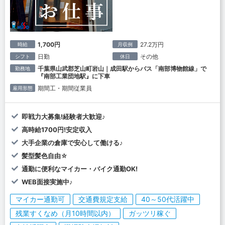
1,700円
27.2万円
時給
月収例
日勤
その他
シフト
休日
千葉県山武郡芝山町岩山｜成田駅からバス「南部博物館線」で
勤務地
『南部工業団地駅』に下車
期間工・期間従業員
雇用形態
即戦力大募集!経験者大歓迎♪
高時給1700円!安定収入
大手企業の倉庫で安心して働ける♪
髪型髪色自由☆
通勤に便利なマイカー・バイク通勤OK!
WEB面接実施中♪
マイカー通勤可
交通費規定支給
40～50代活躍中
残業すくなめ（月10時間以内）
ガッツリ稼ぐ