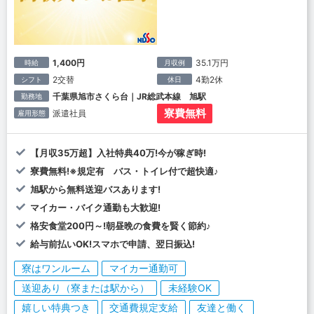
1,400円
35.1万円
時給
月収例
2交替
4勤2休
シフト
休日
千葉県旭市さくら台｜JR総武本線 旭駅
勤務地
寮費無料
派遣社員
雇用形態
【月収35万超】入社特典40万!今が稼ぎ時!
寮費無料!※規定有 バス・トイレ付で超快適♪
旭駅から無料送迎バスあります!
マイカー・バイク通勤も大歓迎!
格安食堂200円～!朝昼晩の食費を賢く節約♪
給与前払いOK!スマホで申請、翌日振込!
寮はワンルーム
マイカー通勤可
送迎あり（寮または駅から）
未経験OK
嬉しい特典つき
交通費規定支給
友達と働く