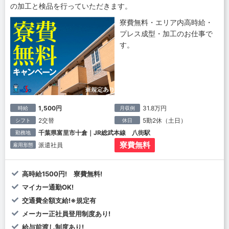
の加工と検品を行っていただきます。
寮費無料・エリア内高時給・
プレス成型・加工のお仕事で
す。
1,500円
31.8万円
時給
月収例
2交替
5勤2休（土日）
シフト
休日
千葉県富里市十倉｜JR総武本線 八街駅
勤務地
寮費無料
派遣社員
雇用形態
高時給1500円! 寮費無料!
マイカー通勤OK!
交通費全額支給!※規定有
メーカー正社員登用制度あり!
給与前渡し制度あり!