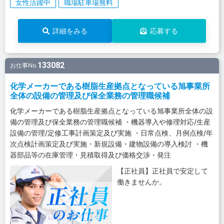
女性活躍中
職場駐車場無料
詳細をみる
応募する
133082
お仕事No.
化学メーカーである樹脂生産拠点となっている旭事業所
全体の設備の管理及び保全業務の管理職候補
化学メーカーである樹脂生産拠点となっている旭事業所全体の設
備の管理及び保全業務の管理職候補 ・機器導入や修理対応/生産
設備の管理/定修工事計画策定及び実施 ・日常点検、月例点検/年
次点検計画策定及び実施・新規設備・建物設備の導入検討 ・機
器部品等の在庫管理・見積取得及び価格交渉・発注
【正社員】正社員で安定して
働きませんか。