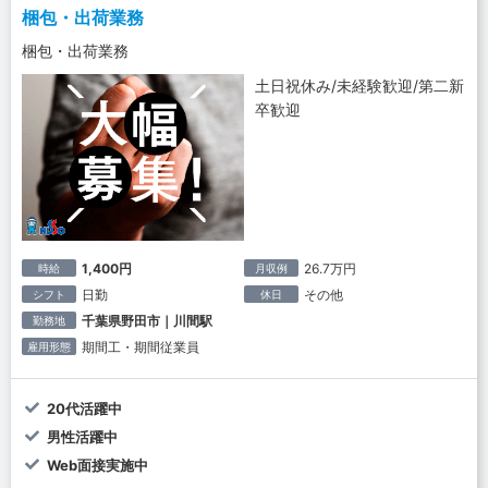
梱包・出荷業務
梱包・出荷業務
土日祝休み/未経験歓迎/第二新
卒歓迎
1,400円
26.7万円
時給
月収例
日勤
その他
シフト
休日
千葉県野田市｜川間駅
勤務地
期間工・期間従業員
雇用形態
20代活躍中
男性活躍中
Web面接実施中