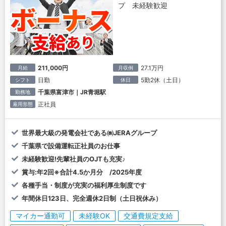
プ 未経験歓迎
211,000円
27.1万円
月給
月収例
日勤
5勤2休（土日）
シフト
休日
千葉県富津市｜JR青堀駅
勤務地
正社員
雇用形態
世界最大級の発電会社である㈱JERAグループ
千葉県で設備運転正社員のお仕事
未経験歓迎!先輩社員のOJTも充実♪
賞与:年2回※合計4.5か月分 /2025年度
各種手当・制度が充実の福利厚生制度です
年間休日123日、完全週休2日制（土日祝休み）
マイカー通勤可
未経験OK
交通費規定支給