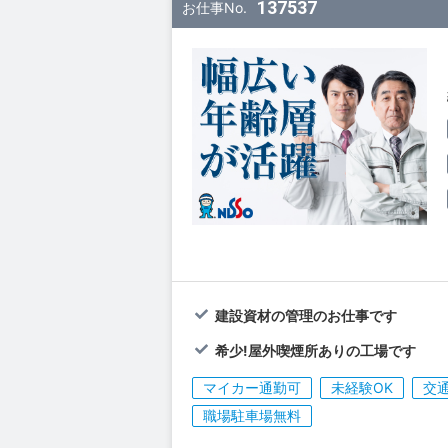
137537
お仕事No.
建設資材の管理のお仕事です
希少!屋外喫煙所ありの工場です
マイカー通勤可
未経験OK
交
職場駐車場無料