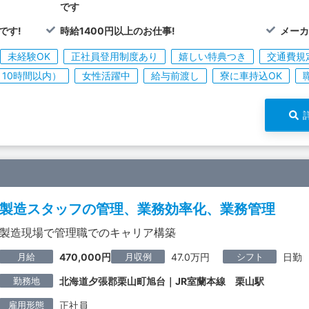
です
です!
時給1400円以上のお仕事!
メー
未経験OK
正社員登用制度あり
嬉しい特典つき
交通費規
10時間以内）
女性活躍中
給与前渡し
寮に車持込OK
製造スタッフの管理、業務効率化、業務管理
製造現場で管理職でのキャリア構築
月給
月収例
シフト
470,000円
47.0万円
日勤
勤務地
北海道夕張郡栗山町旭台｜JR室蘭本線 栗山駅
雇用形態
正社員