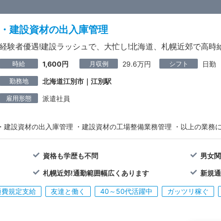
・建設資材の出入庫管理
経験者優遇!建設ラッシュで、大忙し!北海道、札幌近郊で高時
時給
月収例
シフト
1,600円
29.6万円
日勤
勤務地
北海道江別市｜江別駅
雇用形態
派遣社員
・建設資材の出入庫管理 ・建設資材の工場整備業務管理 ・以上の業務に
資格も学歴も不問
男女
札幌近郊!通勤範囲幅広くあります
新規通
通費規定支給
友達と働く
40～50代活躍中
ガッツリ稼ぐ