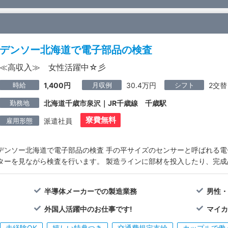
デンソー北海道で電子部品の検査
≪高収入≫ 女性活躍中☆彡
時給
月収例
シフト
1,400円
30.4万円
2交替
勤務地
北海道千歳市泉沢｜JR千歳線 千歳駅
寮費無料
雇用形態
派遣社員
デンソー北海道で電子部品の検査 手の平サイズのセンサーと呼ばれる電
ターを見ながら検査を行います。 製造ラインに部材を投入したり、完
半導体メーカーでの製造業務
男性・
外国人活躍中のお仕事です!
マイカ
未経験OK
嬉しい特典つき
交通費規定支給
カップルで働