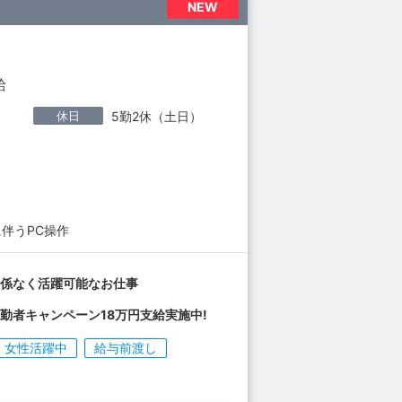
NEW
給
休日
5勤2休（土日）
伴うPC操作
関係なく活躍可能なお仕事
勤者キャンペーン18万円支給実施中!
女性活躍中
給与前渡し