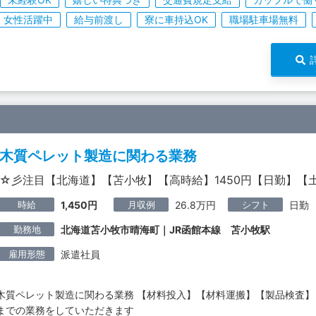
女性活躍中
給与前渡し
寮に車持込OK
職場駐車場無料
木質ペレット製造に関わる業務
☆彡注目【北海道】【苫小牧】【高時給】1450円【日勤】【
時給
月収例
シフト
1,450円
26.8万円
日勤
勤務地
北海道苫小牧市晴海町｜JR函館本線 苫小牧駅
雇用形態
派遣社員
木質ペレット製造に関わる業務 【材料投入】【材料運搬】【製品検査】
までの業務をしていただきます