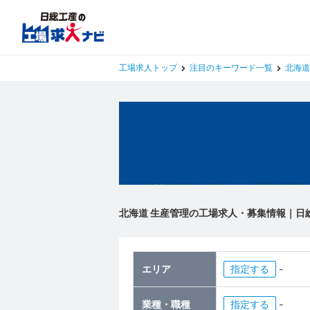
工場求人トップ
注目のキーワード一覧
北海道
北海道の工場
北海道 生産管理の工場求人・募集情報｜日
エリア
指定
-
業種・職種
指定
-