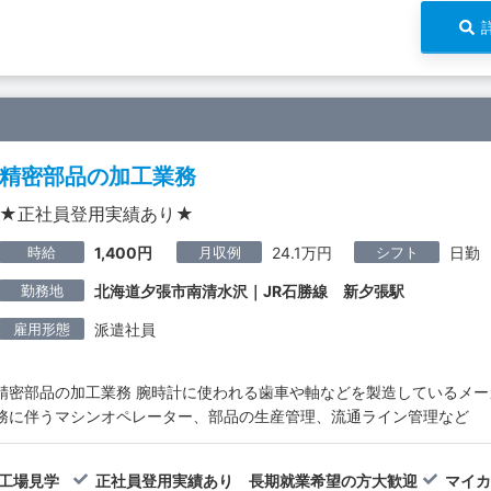
精密部品の加工業務
★正社員登用実績あり★
時給
月収例
シフト
1,400円
24.1万円
日勤
勤務地
北海道夕張市南清水沢｜JR石勝線 新夕張駅
雇用形態
派遣社員
精密部品の加工業務 腕時計に使われる歯車や軸などを製造しているメー
務に伴うマシンオペレーター、部品の生産管理、流通ライン管理など
工場見学
正社員登用実績あり 長期就業希望の方大歓迎
マイカ