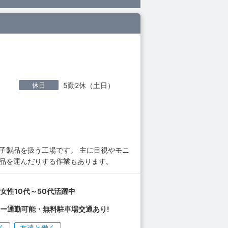
休日
5勤2休（土日）
子製品を扱う工場です。 主に目視やモニ
成品を運んだりする作業もあります。
女性10代～50代活躍中
ー通勤可能・無料駐車場交通あり!
く
友達と働く